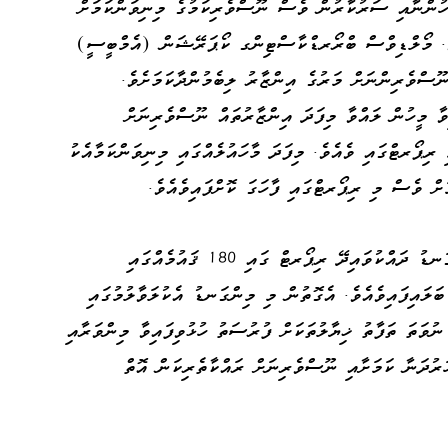
ލުހުންނާއި ސަރުކާރުން ވެސް ނޫސްވެރިކަމުގެ މިނިވަންކަމަށް
ެވެ. މޯލްޑިވްސް ބްރޯރޑްކާސްޓިންގ ކޯޕަރޭޝަން (އެމްބީސީ)
ނޫސްވެރިންނަށް މަރުގެ އިންޒާރު ލިބެމުންދާކަމަށެވެ.
ިވާ މީހުން ލައްވާ މިފަދަ އިންޒާރުތައް ނޫސްވެރިނަށް
ިޕޯރޓްގައި ވެއެވެ. މިފަދަ މާހައުލެއްގައި މިނިވަންކަމާއެކު
ށް ވެސް މި ރިޕޯރޓްގައި ފާހަގަ ކޮށްފައިވެއެވެ.
ދުނިޔޭގެ ނޫސްވެރިކަމުގެ މިނިވަންކަމުގެ މިންގަނޑު ދައްކުވައިދޭ ރިޕޯރޓް ގައި 180 ޤައުމެއްގައި
ަލައިފައިވެއެވެ. އެގޮތުން މި މިންގަނޑު އެކުލަވާލުމުގައި
 ނުވަތަ ތަފާތު ޚިޔާލުތަކަށް ފުރުސަތު ހުޅުވިފައިވާ މިންވަރާއި
ަރުދަނާ ކަމަށާއި ނޫސްވެރިނަށް ރައްކާތެރިކަން އޮތް