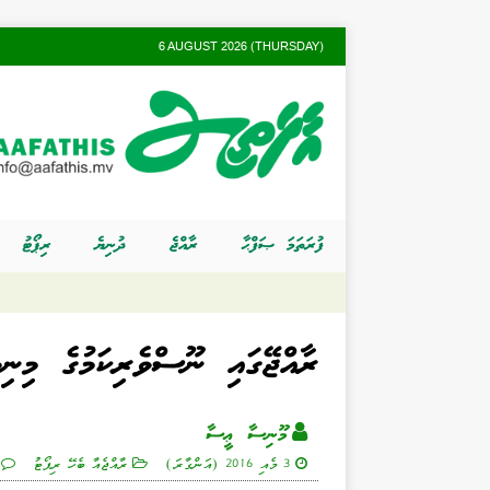
6 AUGUST 2026 (THURSDAY)
ފުރަތަމަ ޞަފްޙާ
ރާއްޖެ
ދުނިޔެ
ރިޕޯޓު
ރާއްޖޭގައި ނޫސްވެރިކަމުގެ މިނި
މޫނިސާ ޢީސާ
3 މެއި 2016 (އަންގާރަ)
ރާއްޖެއާ ބެހޭ ރިޕޯޓު