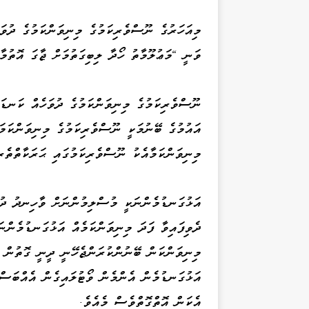
މިއަހަރުގެ ނޫސްވެރިކަމުގެ މިނިވަންކަމުގެ ދުވަ
ވަނީ "މަޢުލޫމާތު ހޯދާ ލިބިގަތުމަށް ޖާގަ އޮތުމ
ނޫސްވެރިކަމުގެ މިނިވަންކަމުގެ ދުވަހެއް ކަނޑައ
އައުމުގެ ބޭނުމަކީ ނޫސްވެރިކަމުގެ މިނިވަންކަމ
މިނިވަންކަމާއެކު ނޫސްވެރިކަމުގައި ޙަރަކާތްތެރ
އަޅުގަނޑުމެންނަކީ މުސްލިމުންނަށް ވާހިނދު ދުނ
ދެވިފައިވާ ފަދަ މިނިވަންކަމެއް އަޅުގަނޑުމެންނ
މިނިވަންކަން ބޭނުންކުރަންޖެހޭނީ ދީނީ ގޮތުން ކ
އަޅުގަނޑުމެން އެންމެން ވޯޓުލައިގެން އެއްބަސް
އެކަން އޮތްގޮތްވެސް މެއެވެ.