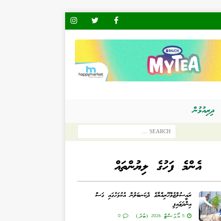
ދިރިއުޅުން
އެންމެ ފަހުގެ ލިޔުންތައް
ރައީސުލްޖުމްހޫރިއްޔާގެ ދެކަނބަލުން އުކުޅަހުގައި ގަސް
އިންދަވައިފި
5 އޯގަސްޓް 2026 (ބުދަ)
0