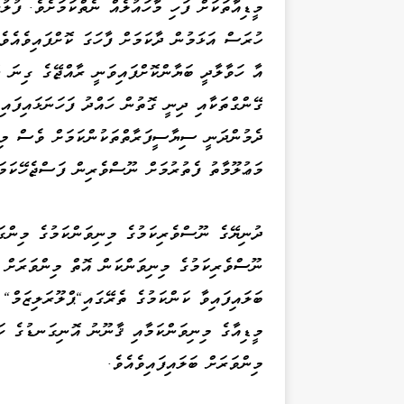
މީޑިއާތަކަށް ފަހި މާހައުލެއް ނެތްކަމަށެވެ. ފު
ހުރަސް އަޅަމުން ދާކަމަށް ފާހަގަ ކޮށްފައިވެއ
އާ ހަވާލާދީ ބަޔާންކޮށްފައިވަނީ ރާއްޖޭގެ ގިނަ 
ގޭންގްތަކާއި ދިނީ ގޮތުން ހައްދު ފަހަނަޅައިފައ
ދެމުންދަނީ ސިޔާސީފަރާތްތަކުންކަމަށް ވެސް މި ރ
މަޢުލޫމާތު ފެތުރުމަށް ނޫސްވެރިން ފަސްޖެހޭކަމަ
ނޫސްވެރިކަމުގެ މިނިވަންކަން އޮތް މިންވަރަށް ބ
ބަލައިފައިވާ ކަންކަމުގެ ތެރޭގައި"ޕްލޫރަލިޒަމް"
މީޑިއާގެ މިނިވަންކަމާއި ޤާނޫނު އޮނިގަނޑުގެ ހ
މިންވަރަށް ބަލައިފައިވެއެވެ.