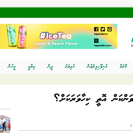
ކޮލަމް
މުނިފޫހިފިލުވުން
ކުޅިވަރު
ދީން
ޢިލްމީ
މީހުން
ވަންކަން އޮތީ ކިހާވަރަކަށް؟
0