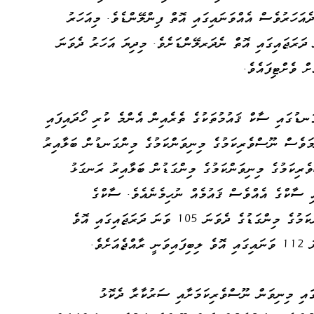
ެއަހަރުވެސް އެއްވަނައިގައި އޮތް ފިންލޭންޑެވެ. މިއަހަރު
 ދަރަޖައިގައި އޮތް ނެދަރލޭންޑަށެވެ. މިދިޔަ އަހަރު ދެވަނަ
ް ވެށްޓިފައެވެ.
ނޑުގައި ސާކް ޤައުމުތަކުގެ ތެރެއިން އެންމެ ކުރި ހޯދައިފައި
. ނަމަވެސް ނޫސްވެރިކަމުގެ މިނިވަންކަމުގެ މިންގަނޑުން ބަލާއިރު
ރިކަމުގެ މިނިވަންކަމުގެ މިންގަޑުން ބަލާއިރު ރަނގަޅު
އި ސާކްގެ އެއްވެސް ޤައުމެއް ނުހިމެނެއެވެ. ސާކްގެ
ޤައުމުތަކުގެ ތެރެއިން ނޫސްވެރިކަމުގެ މިނިވަންކަމުގެ މިންގަޑުގެ ދެވަނަ 105 ވަނަ ދަރަޖައިގައި އޮވެ
ެވެ.
ައި މިނިވަން ނޫސްވެރިކަމަށާއި ސަރުކާރާ ދެކޮޅު