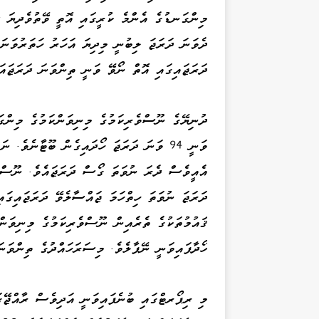
މިންގަނޑުގެ އެންމެ ކުރީގައި އޮތީ ވޭތުވެދިޔަ ދ
ދެވަނަ ދަރަޖަ ލިބުނީ މިދިޔަ އަހަރު ހަތަރުވަނަ
ދަރަޖައިގައި އޮތް ނޯވޭ ވަނީ ތިންވަނަ ދަރަޖައަށ
ދުނިޔޭގެ ނޫސްވެރިކަމުގެ މިނިވަންކަމުގެ މިންގަ
ވަނީ 94 ވަނަ ދަރަޖަ ހޯދައިގެން ބޫޓާނެވެ
އެއީވެސް ދެރަ ނުވަތަ ގޯސް ދަރަޖައެވެ. ނޫސްވެ
ދަރަޖަ ނުވަތަ ހިތްހަމަ ޖައްސާލެވޭ ދަރަޖައިގަ
ހޯދާފައިވަނީ ނޭޕާލެވެ. މިސަރަހައްދުގެ ތިންވަނަ 112 ވަނައިގައި އޮވެ ލިބިފައިވަނީ ރާއްޖެއަށ
މި ރިޕޯރޓްގައި ބުނެފައިވަނީ އަދިވެސް ރާއްޖޭގ