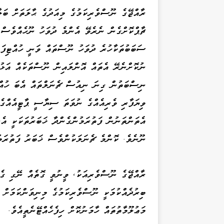
ރާއްޖޭގެ ނޫސްވެރިކަމުގެ މިއަދުގެ ޙާލަތަށް ބަލާ
ޗާޕްކޮށްގެން ނެރެވޭ އެންމެ ދުވަހު ނޫހެއްވެސް 
ސަބަބުތަކާހުރެ ދުވަހު ނޫސްތައް ވަނީ ހުއްޓިފަ
ނުކޮށްނެރޭ އެތައް އޮންލައިން ނޫސްތަކެއް އަޅު
ނިސްބަތުން ގިނަ ނިއުސް ޗެނަލްތައް އެބަ ހުއް
ވިޔަފާރި ވެރިއެއްގެ ނުވަތަ ސިޔާސީ ޕާޓީއެއްގެ 
އެތަންތަނުން ފަތުރަމުންގެންދާ ޚަބަރުތަކަކީ އެ
ނޫނެވެ. ކޮންމެ ޗެނަލަކުންވެސް ޚަބަރު ފަތުރަމު
ރާއްޖޭގެ ނޫސްވެރިއަކު، ވީނުވީ ގޮތެއް ނޭގި ގެއ
ބިރުދެއްކުމަކީ ނޫސްވެރިކަމުގެ މިނިވަންކަމަށް 
މަޢުލޫމާތުތައް ހާމަނުކޮށް ހިފެހެއްޓޭނެތީއެވެ.