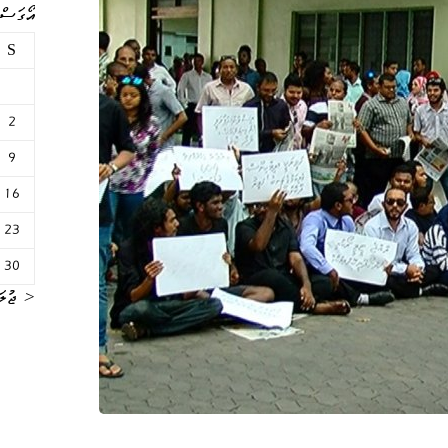
އޯގަސްޓް 
S
2
9
16
23
30
« ޖުލަ