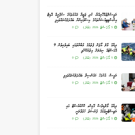
ރައީސުލްޖުމްހޫރިއްޔާ، ކުދި ޖަޒީރާ ޤައުމުތަކުގެ ސުޕްރީމް އޮޑިޓް
އިންސްޓިޓިއުޝަންތަކުގެ އިސްވެރިންނާ ބައްދަލުކުރައްވައިފި
5 އޯގަސްޓް 2026 (ބުދަ)
0
ދިރާގު މާލެ އޯޕަން ފެތުމުގެ މުބާރާތުގައި ބައިވެރިވުން 9
އޮގަސްޓުގެ ނިޔަލަށް އިތުރުކޮށްފި
5 އޯގަސްޓް 2026 (ބުދަ)
0
ރައީސް، އުކުޅަހު ކައުންސިލާ ބައްދަލުކުރައްވައިފި
5 އޯގަސްޓް 2026 (ބުދަ)
0
ދިރާގު މޯލްޑިވްސް ގޭމިންގ ކޮންކުއެސްޓް ގައި
ރަޖިސްޓްރީވުމުގެ ފުރުސަތު ހުޅުވާލަނީ
5 އޯގަސްޓް 2026 (ބުދަ)
0