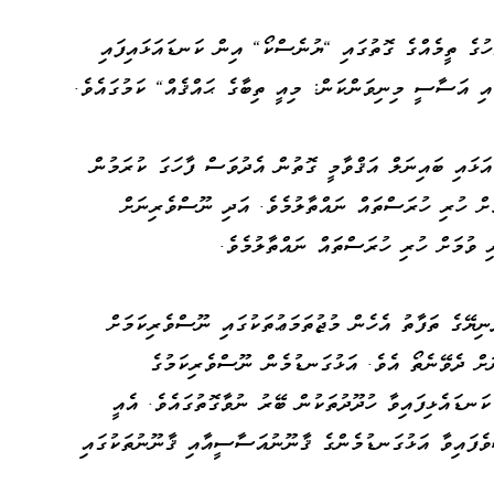
ހުގެ ތީމެއްގެ ގޮތުގައި "ޔުނެސްކޯ" އިން ކަނޑައަޅައިފައި
ާއި އަސާސީ މިނިވަންކަން: މިއީ ތިބާގެ ޙައްޤެއް" ކަމުގައެވެ.
ަޅައި ބައިނަލް އަޤްވާމީ ގޮތުން އެދުވަސް ފާހަގަ ކުރަމުން
ަށް ހުރި ހުރަސްތައް ނައްތާލުމެވެ. އަދި ނޫސްވެރިނަށް
ި ވުމަށް ހުރި ހުރަސްތައް ނައްތާލުމެވެ.
ިޔޭގެ ތަފާތު އެހެން މުޖުތަމަޢުތަކުގައި ނޫސްވެރިކަމަށް
ަށް ދެވޭނެތޯ އެވެ. އަޅުގަނޑުމެން ނޫސްވެރިކަމުގެ
ަނޑައެޅިފައިވާ ހުދޫދުތަކުން ބޭރު ނުވާގޮތުގައެވެ. އެއީ
ވެފައިވާ އަޅުގަނޑުމެންގެ ޤާނޫނުއަސާސީއާއި ޤާނޫނުތަކުގައި