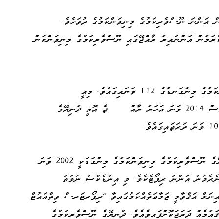
ން އަންނަ ނޫސްވެރިކަމުގެ މިނިވަންކަމުގެ ދުވަހެވެ.
ުރަމުން އަންނައިރު ރާއްޖޭގައި ނޫސްވެރިކަމުގެ މިނިވަންކަން
ރާއްޖެ އޮތީ ދުނިޔޭގެ ނޫސްވެރިކަމުގެ މިނިވަންކަމުގެ މިންގަނޑުގެ 112 ވަނައިގައެވެ. މިއީ
މިދިޔައަހަރަރުވެސް ރާއްޖެ އޮތްހަމައެވެ. ނަމަވެސް 2014 ވަނަ އަހަރު ރާއް ޖެ އޮތީ ދުނިޔޭގެ
"ވޯރލްޑް ޕްރެސް ފްރީޑަމް އިންޑެކްސް" ދުނިޔޭގެ ނޫސްވެރިކަމުގެ މިނިވަންކަމުގެ މިންގަޑަކީ 2002 ވަނަ
ނެރެމުން އަންނަ ރިޕޯޓެކެވެ. މި އިންޑެކްސް ނުވަތަ
ނަލް އަޤްވާމީ ޖަމާޢަތެއްކަމުގައިވާ "ރިޕޯރޓަރސް ވިތްއައުޓް
ަރސް" އިންނެވެ. މި މިންގަނޑުގައި 180 ޤައުމެއް ދަރަޖަކޮށްފައިވެއެވެ. ދުނިޔޭގެ ނޫސްވެރިކަމުގެ