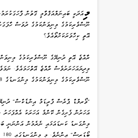
މި
އަދަކީ ބައިނަލްއަޤްވާމީ ގޮތުން ފާހަގަކުރަމު
ނޫސްވެރިކަމުގެ މިނިވަންކަމުގެ ދުވަސް ހާފަގަކ
އޮތީ ކިހާވަރަކަށްތޯއެވެ؟
ނޫސްވެރިކަމުގެ މިނިވަންކަމުގެ މިންގަނޑުގެ 108 ވަނަ ދަރަޖައިގައެވެ.
އަހަރުން ފެށިގެން ކޮންމެ އަހަރަކު އެއްފަހަރު 
މިންގަނޑު ކަނޑައަޅައި ނެރެމުން އަންނަނީ ބައި
ބޯޑ