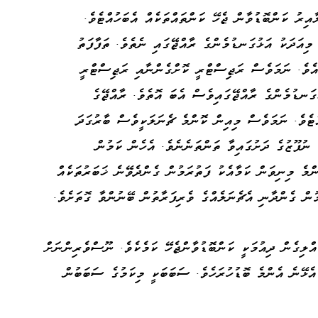
އިރު ކަންބޮޑުވާން ޖެހޭ ކަންތައްތަކެއް އެބަހުއްޓެވެ.
މިއަދަކު އަޅުގަނޑުމެންގެ ރާއްޖޭގައި ނެތެވެ. ތަފާފަތު
އެވެ. ނަމަވެސް ރަޖިސްޓްރީ ކޮށްގެންނާއި ރަޖިސްޓްރީ
ގަނޑުމެންގެ ރާއްޖޭގައިވެސް އެބަ އޮތެވެ. ރާއްޖޭގެ
ޓެވެ. ނަމަވެސް މިއިން ކޮންމެ ޗެނަލަކީވެސް ބާރުގަދަ
ނުފޫޒުގެ ދަށުގައިވާ ތަންތަނެނެވެ. އެހެން ކަމުން
ންމެ މިނިވަން ކަމާއެކު ފަތުރަމުން ގެންދެވޭނެ ޚަބަރުތަކެއް
ން ގެންދާނި އެޗެނަލެއްގެ ވެރިފަރާތުން ބޭނުންވާ ގޮތަށެވެ.
ްލިގެން ދިއުމަކީ ކަންބޮޑުވާންޖެހޭ ކަމެކެވެ. ނޫސްވެރިންނަށް
އެޅޭނެ އެންމެ ބޮޑުހުރަހެވެ. ސަބަބަކީ މިކަމުގެ ސަބަބުން