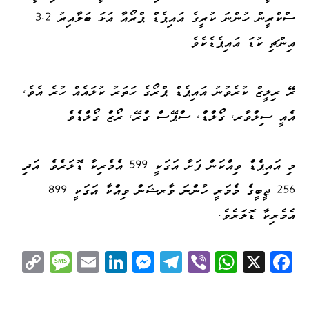
ސްކްރީން ހުންނަ ކުރީގެ އައިޕެޑް ޕްރޯއާ އަޅަ ބަލާއިރު 3.2
އިންޗި ކުޑަ އައިޕެޑެކެވެ.
ރޭ ރިލީޒް ކުރެވުނު އައިޕެޑް ޕްރޯގެ ހަތަރު ކުލައެއް ހުރެ އެވެ،
އެއީ ސިލްވާރ، ގޯލްޑް، ސްޕޭސް ގްރޭ، ރޯޒް ގޯލްޑެވެ.
މި އައިޕެޑް ވިއްކަން ފަށާ އަގަކީ 599 އެމެރިކާ ޑޮލަރެވެ. އަދި
256 ޖީބީގެ މެމަރީ ހުންނަ ވާރޝަން ވިއްކާ އަގަކީ 899
އެމެރިކާ ޑޮލަރެވެ.
C
M
E
Li
M
Te
Vi
W
X
Fa
op
es
m
nk
es
le
be
ha
ce
y
sa
ail
ed
se
gr
r
ts
bo