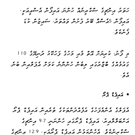
ހަތަރު އިންޗީގެ ސްކްރީނެއް ހުންނަ އައިފޯން އެސްއީއަކީ،
އައިފޯން 5އެސްއާ ބޭރު ފުށުން ވައްތަރު، ސައިޒުން ކުޑަ
ފޯނެކެވެ.
މި ފޯނު، ކުރިޔަށް އޮތް މެއި މަހުގެ ފަހުކޮޅު ދުނިޔޭގެ 110
ގައުމެއްގެ ބާޒާރުގައި ލިބެން ހުންނާނެ ކަމަށް އެޕަލްއިން ބުނެ
އެވެ.
އައިޕެޑް ޕްރޯ
އެޕަލްގެ އެންމެފަހުގެ އުފެއްދުންތަކުގެ ތެރެއިން އައިޕެޑް ޕްރޯ
އަށްބަލާލާއިރު، އައިޕެޑް ޕްރޯގައި ހުންނަނީ 9.7 އިންޗީގެ
ސްކްރީނެކެވެ. އެހެންކަމުން އައިޕެޑް ޕްރޯއަކީ، 12.9 އިންޗީގެ