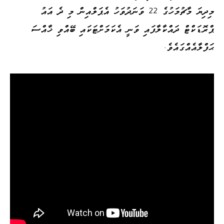
މިދިޔަ މާޗުމަހުގެ 22 ވަނަދުވަހު އެޕަލްއިން މި ދެ އައު
ޕްރޮޑަކްޓް ދައްކާލާފައި ވަނީ އެކަމަށްޓަކައި ބޭއްވި ޚާއްސަ
ޙަފްލާއެއްގައެވެ.