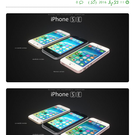
11 އޭޕްރީލް 2016 (ހޯމަ)
0