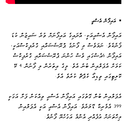
އައިފޯން އެސްއީ
އައިފޯން އެސްއީއަކީ، އާދައިގެ އައިފޯނަށް ވުރެ ސައިޒުން ކުޑަ
ފޯނެކެވެ. ނަމަވެސް މި ފޯނުގެ ޕްރޮސެސަރާއި ގްރެފިކްސްއަކީ،
އައިފޯން 6އެސްގައި ވެސް ހުންނަ ޕްރޮސެސަރާއި ގްރެފިކްސް
ކަމަށް އެޕަލްއިން ބުނެ އެވެ. މީގެ އިތުރުން މި ފޯނުން 4 ކޭ
ކޮލިޓީގައި ވީޑިއޯ ކެޕްޗާ ކުރެވެ އެވެ.
އެޕަލްއިން ބުނާ ގޮތުގައި އައިފޯން އެސްއީ ވިއްކަން ފަށާ އަގަކީ
399 އެމެރިކާ ޑޮލަރެވެ. އައިފޯން އެސްއީ އަކީ އެޕަލްއިން
މިހާތަނަށް އުފެއްދި އެންމެ އަގުހެޔޮ ފޯނެވެ.