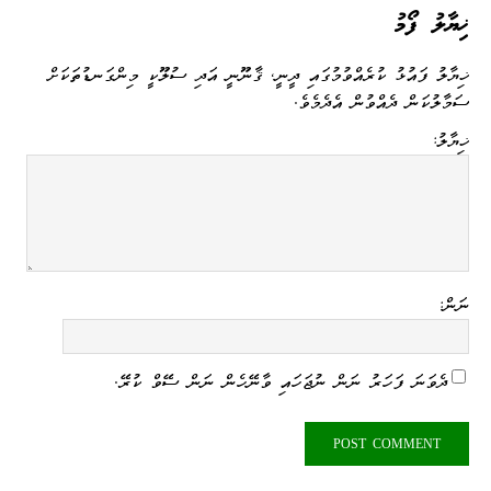
Li
ge
I
ng
a
A
ok
ޚިޔާލު ފޯމު
nk
n
er
m
pp
ޚިޔާލު ފައުޅު ކުރެއްވުމުގައި ދީނީ، ޤާނޫނީ އަދި ސުލޫކީ މިންގަނޑުތަކަށް
ސަމާލުކަން ދެއްވުން އެދެމެވެ.
ޚިޔާލު:
ނަން:
ދެވަނަ ފަހަރު ނަން ނުޖަހައި ވާނޭހެން ނަން ސޭވް ކުރޭ.