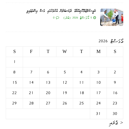
ރައީސުލްޖުމްހޫރިއްޔާގެ ދެކަނބަލުން އުކުޅަހުގައި ގަސް އިންދަވައިފި
5 އޯގަސްޓް 2026 (ބުދަ)
0
އޯގަސްޓް 2026
S
F
T
W
T
M
S
1
8
7
6
5
4
3
2
15
14
13
12
11
10
9
22
21
20
19
18
17
16
29
28
27
26
25
24
23
31
30
« ޖުލައި