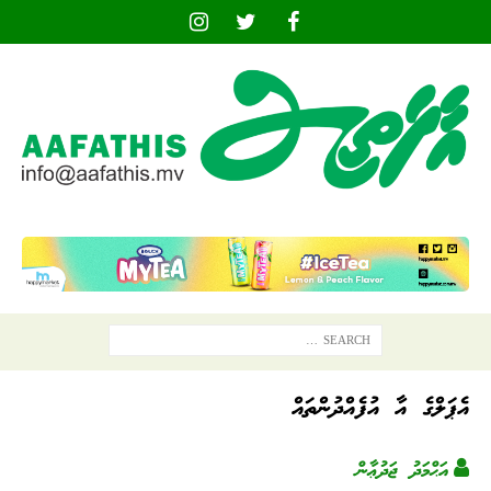
އެޕަލްގެ އާ އުފެއްދުންތައް
އަޙްމަދު ޖަދުޢާން