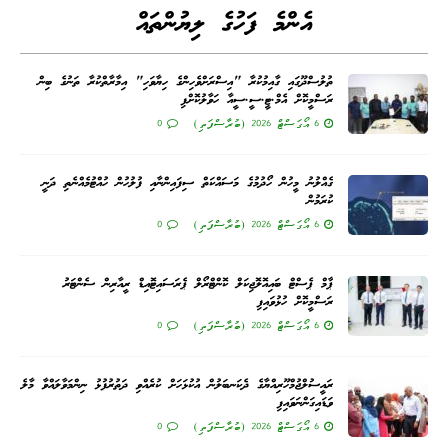
އެންމެ ފަހުގެ ލިޔުންތައް
ތުލުސްދޫގައި ގާއިމުކުރާ "އިސްރަށްވެހިންގެ ހިޔާވަހި" އިމާރާތްކުރާ ތަނުގެ ބިން
ރަސްމީކޮށް އެމް.ޓީ.ސީ.ސީއާ ހަވާލުކޮށްފި
6 އޯގަސްޓް 2026 (ބުރާސްފަތި)
0
ގެއްލުނު މީހުން ހޯދުމުގެ މަސައްކަތް ސިފައިންނާއި ފުލުހުން ހުއްޓުމެއްނެތި ދަނީ
ކުރަމުން
6 އޯގަސްޓް 2026 (ބުރާސްފަތި)
0
ޕާމް ޕެސްޓް ބައިއޮލޮޖިކަލް ކޮންޓްރޯލް ޕެރަސައިޓޮއިޑް ރީއާރިން ސެންޓަރު
ރަސްމީކޮށް ހުޅުވައިފި
6 އޯގަސްޓް 2026 (ބުރާސްފަތި)
0
ރައީސުލްޖުމްހޫރިއްޔާގެ ދެކަނބަލުން އުކުޅަހަށް ކުރެއްވި ދަތުރުފުޅު ނިންމަވާލައްވާ މާލެ
ވަޑައިގަންނަވައިފި
6 އޯގަސްޓް 2026 (ބުރާސްފަތި)
0