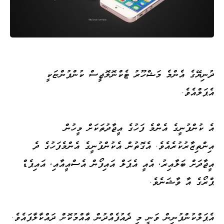
ދުނިޔޭގެ އެންމެ މަޝްހޫރު ޓެކްނޮލޮޖީސް ކުންފުންޏަކީ
އެޕަލްއެވެ.
އެ ކުންފުނީގެ އެންމެ ފަހުގެ އީޖާދުތަކަށް މީހުން
އިންތިޒާރުކުރެއެވެ. އެގޮތުން އެކުންފުނީގެ އެންމެފަހުގެ ދެ
އީޖާދަށް ބަލާއިރު، އެއީ އެޕަލް އައިފޯން އެސްއީއާއި، އައިޕެޑް
ޕްރޯގެ އާ ވާޝަނެވެ.
އެޕަލްކުންފުނިން ވަނީ މި ދެއުފެއްދުން ޢާއްމުކޮށް ދައްކާލާފައެވެ.