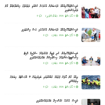
ރައީސުލްޖުމްހޫރިއްޔާގެ ދެކަނބަލުން އުކުޅަހަށް ކުރެއްވި ދަތުރުފުޅު ނިންމަވާލައްވާ މާލެ
ވަޑައިގަންނަވައިފި
6 އޯގަސްޓް 2026 (ބުރާސްފަތި)
0
ރައީސުލްޖުމްހޫރިއްޔާގެ ދެކަނބަލުން އުކުޅަހުގައި ގަސް އިންދަވައިފި
5 އޯގަސްޓް 2026 (ބުދަ)
0
ރައީސުލްޖުމްހޫރިއްޔާ، ކުދި ޖަޒީރާ ޤައުމުތަކުގެ ސުޕްރީމް އޮޑިޓް
އިންސްޓިޓިއުޝަންތަކުގެ އިސްވެރިންނާ ބައްދަލުކުރައްވައިފި
5 އޯގަސްޓް 2026 (ބުދަ)
0
ދިރާގު މާލެ އޯޕަން ފެތުމުގެ މުބާރާތުގައި ބައިވެރިވުން 9 އޮގަސްޓުގެ ނިޔަލަށް
އިތުރުކޮށްފި
5 އޯގަސްޓް 2026 (ބުދަ)
0
ރައީސް، އުކުޅަހު ކައުންސިލާ ބައްދަލުކުރައްވައިފި