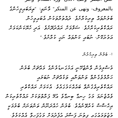
بالمعروف، ونهى عن المنكر" މާނައީ: "ތިޔަބައިމީހުންގެ
ބެލުންތައް ތިރިކުރާށެވެ. ދުއްތުރާތަކުން އެބައިމީހުން
ރައްކާތެރިކުރާށެވެ. ސަލާމަށް ރައްދުދޭށެވެ. އަދި ހެޔޮކަންކަމަށް
އަމުރުކޮށް، ނުބައި ކަންތައް ނަހީ ކުރާށެވެ."
ބެލުން ތިރިކުރުން
މުސްލިމުން ވާންޖެހޭނީ އަޅުގަނޑުމެންގެ މައްޗަށް ބެލުން
ޙަރާމްވެގެންވާ ތަންތަނާއި ތަކެއްޗަށް ނުބަލައި
ރައްކާތެރިވެގެންވާ ބައެއްކަމުގައެވެ. އެކަމަށް ރައްކާތެރި
ވެއްޖެނަމަ މަގު ހިނގާ ބިނގާވެ އުޅޭ ފަރާތްތަކަށް ރައްކާތެރިކަން
އިޙްސާސް ކުރެވޭނެއެވެ. ބެލުން ހުއްދަނޫން ތަންތަނަށް ބެލުމަކީ
މުޖުތަމަޢުގައި ފިތުނަ ފަސާދަ އުފެދުމަށް މަގުފަހިވާ އެއްކަމެވެ.