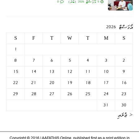
5 އޯގަސްޓް 2026 (ބުދަ)
0
އޯގަސްޓް 2026
S
F
T
W
T
M
S
1
8
7
6
5
4
3
2
15
14
13
12
11
10
9
22
21
20
19
18
17
16
29
28
27
26
25
24
23
31
30
« ޖުލައި
Copyright © 2016 | AAFATHIS Online, published first as a print edition in