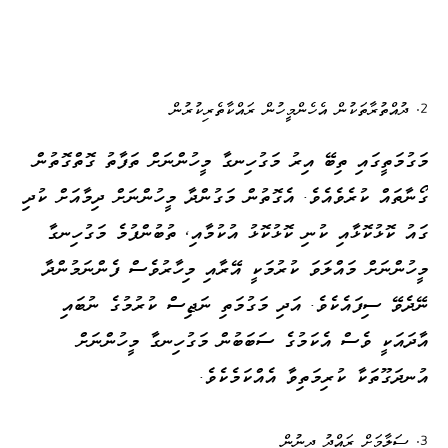
ދުއްތުރާތަކުން އެހެންމީހުން ރައްކާތެރިކުރުން
މަގުމަތީގައި ތިބޭ އިރު މަގުހިނގާ މީހުންނަށް ތަފާތު ގޮތްގޮތުން
ގޯނާތައް ކުރެވެއެވެ. އެގޮތުން މަގުންދާ މީހުންނަށް ދިމާއަށް ކުދި
ގައު ކޮޅުކޮޅާއި ކުނި ކޮޅުކޮޅު އުކުމާއި، ތުބުންފުމެ މަގުހިނގާ
މީހުންނަށް މައްލަވަ ކުރުމަކީ އޭރާއި މިހާރުވެސް ފެންނަމުންދާ
ނޭދެވޭ ސިފައެކެވެ. އަދި މަގުމަތި ނަޖިސް ކުރުމުގެ ނުބައި
އާދައަކީ ވެސް އެކަމުގެ ސަބަބުން މަގުހިނގާ މީހުންނަށް
އުނދަގޫތަކާ ކުރިމަތިވާ އެއްކަމެކެވެ.
ސަލާމަށް ރައްދު ދިނުން