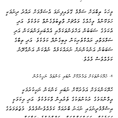
މީހަކު ތިބާއަށް ސަލާމް ގޮވައިފިނަމަ އެސަލާމަށް ރައްދު ދިނުމަކީ
ހަމަކޮންމެ މީހެއްގެ މައްޗަށް ވާޖިބުވެގެންވާ ކަމެކެވެ. އަދި
އެކަމުގެ ސަބަބުން އަޚްވަންތަކަމާއި އެއްބައިވަންތަކަން އަދި
ސަލާމަތާއި ރައްކާތެރިކަން ލިބިގެންދާ ކަމެކެވެ. އަދި ތިބާގެ
ސަބަބުން އަނެކުންނަށް ނުރައްކަލެއް ނެތްކަން އަންގާދޭނެ
ކަމެއްވެސް މެއެވެ.
ހެޔޮކަންތަކަށް އަމުރުކޮށް ނުބައި ކަންތައް ނަހީކުރުން
ހެޔޮކަންކަމަށް އަމުރުކޮށް ނުބައި ކަންކަން ނަހީކުރުމަކީ
އީމާންކަމުގެ ރުކުންތަކުގެ ތެރެއިން ވާކަމެކެވެ. އަދި މިކަމަކީ
އިސްލާމްދީނުގައި ނުހަނު ބާރުއަޅާ ކަމެއްވެސްމެއެވެ. މުޖުތަމަޢުގެ
ހަމަޖެހުމާއި އަމަންއަމާންކަމާއި އަފްރާދުންގެ ސަލާމަތާއި