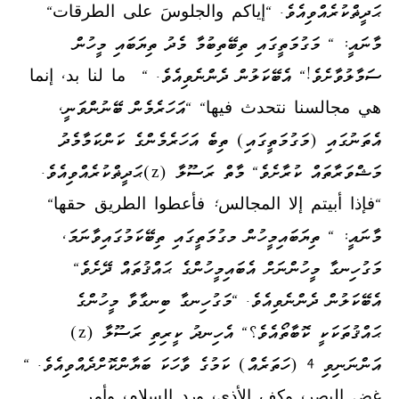
ޙަދީޡްކުރެއްވިއެވެ. "إياكم والجلوسَ على الطرقات"
މާނައީ: " މަގުމަތީގައި ތިބޭތިބުމާ މެދު ތިޔަބައި މީހުން
ސަމާލުވާށެވެ!" އެބޭކަލުން ދެންނެވިއެވެ. " ما لنا بد، إنما
هي مجالسنا نتحدث فيها" "އަހަރެމެން ބޭނުންވަނީ،
އެތަނުގައި (މަގުމަތީގައި) ތިބެ އަހަރެމެންގެ ކަންކަމާމެދު
މަޝްވަރާތައް ކުރާށެވެ" މާތް ރަސޫލާ (z)ޙަދީޡްކުރެއްވިއެވެ.
"فإذا أبيتم إلا المجالس؛ فأعطوا الطريق حقها"
މާނައީ: " ތިޔަބައިމީހުން މގުމަތީގައި ތިބޭކަމުގައިވާނަމަ،
މަގުހިނގާ މީހުންނަށް އެބައިމީހުންގެ ޙައްޤުތައް ދޭށެވެ"
އެބޭކަލުން ދެންނެވިއެވެ. "މަގުހިނގާ ބިނގާވާ މީހުންގެ
ޙައްޤުތަކަކީ ކޮބާތޯއެވެ؟" އެހިނދު ކީރިތި ރަސޫލާ (z)
އަންނަނިވި 4 (ހަތަރެއް) ކަމުގެ ވާހަކަ ބަޔާންކޮށްދެއްވިއެވެ. "
غض البصر، وكف الأذى، ورد السلام، وأمر