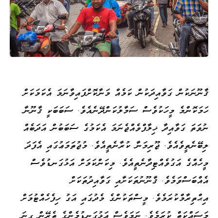
ޤާނޫނަކުން ގަވާއިދަކުން ކަމެއް މަނާކޮށްފައިވާނަމަ އެކަމަކަށް
ހަމަކޮންމެ މީހަކުވެސް ސަމާލުކަންދޭނެއެވެ. ސަބަބަކީ ޤާނޫނާ
ނުވަތަ ގަވާއިދާ ޚިލާފްވެއްޖެނަމަ އެކަމުގެ ސަބަބުން އަދަބެއް
ލިބޭނެތީވެއެވެ. ޖޫރިމަނާ ކުރާނެތީއެވެ. މުޖުތަމަޢުގައި އެފަދަ
މީހެއްގެ އަގުވެއްޓިދާނެތީއެވެ. މިކަންކަމަށް އަޅުގަނޑުވެސް
އެއްބަސްވަމެވެ. ޤާނޫނުތަކަށާއި ގަވާއިދުތަކަށް
އިޙްތިރާމްކުރަމެވެ. މީސްތަކުންގެ މެދުގައި އަގު ހިފެހެއްޓުމަށް
މަސައްކަތް ކުރަމެވެ. ނަމަވެސް އަޅުގަނޑުމެންގެ ތެރޭން ގިނަ