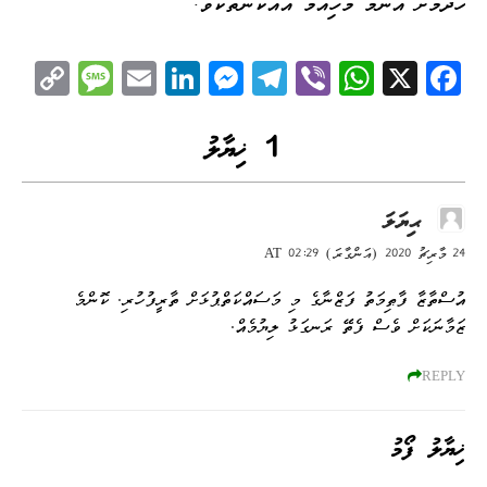
ހޯދުމަށް އެންމެ މުހިއްމު އެއްކަންތަކެވެ.
C
M
E
Li
M
Te
Vi
W
X
Fa
op
es
m
nk
es
le
be
ha
ce
y
sa
ail
ed
se
gr
r
ts
bo
1 ޚިޔާލު
Li
ge
I
ng
a
A
ok
nk
n
er
m
pp
ޙިޔަލަ
24 މާރިޗު 2020 (އަންގާރަ) AT 02:29
އުސްތާޒާ ފާޠިމަތު ފަޒްނާގެ މި މަސައްކަތްޕުޅަށް ތާރީފުހުރި. ކޮންމެ
ޒަމާނަކަށް ވެސް ފެތޭ ރަނގަޅު ލިޔުމެއް.
REPLY
ޚިޔާލު ފޯމު