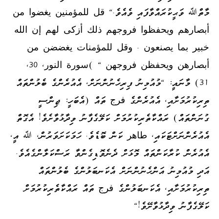
މާތްﷲ ވަޙީކުރައްވާފައި ވެއެވެ." قل للمؤمنين يغضوا من
أبصارهم ويحفظوا فروجهم ذلك أزكى لهم إن الله
خبير بما يصنعون . وقل للمؤمنات يغضضن من
أبصارهن ويحفظن فروجهن " )سورة النور, 30,
31) މާނައީ: "މުއުމިނު ފިރިހެނުންނަށް، އެއުރެންގެ ބެލުންތައް
ތިރިކުރުމަށާއި، އެއުރެންގެ فرج ތައް (އެބަހީ: ޖިންސީ
ގުނަންތައް) ރައްކާތެރިކުރުމަށް ކަލޭގެފާނު ވިދާޅުވާށެވެ! އެގޮތް
އެއުރެންނަށްޓަކައި، طاهر ކަން ބޮޑެވެ. ހަމަކަށަވަރުން، ﷲ އީ،
އެއުރެން ކުރާކަންތައް މޮޅަށް ދެނެވޮޑިގެންވާ ރަސްކަލާންގެއެވެ.
އަދި މުއުމިނު އަންހެނުންނަށް އެކަނބަލުންގެ ބެލުންތައް
ތިރިކުރުމަށާއި، އެކަނބަލުންގެ فرج ތައް ރައްކާތެރިކުރުމަށް
ކަލޭގެފާނު ވިދާޅުވާށޭވެ!"