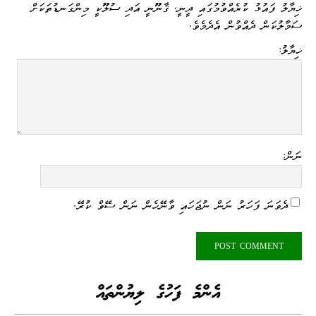
ޚިޔާލު ފައުޅު ކުރެއްވުމުގައި ދީނީ، ޤާނޫނީ އަދި ސުލޫކީ މިންގަނޑުތަކަށް
ސަމާލުކަން ދެއްވުން އެދެމެވެ.
ޚިޔާލު:
ނަން:
ދެވަނަ ފަހަރު ނަން ނުޖަހައި ވާނޭހެން ނަން ސޭވް ކުރޭ.
އެންމެ ފަހުގެ ލިޔުންތައް