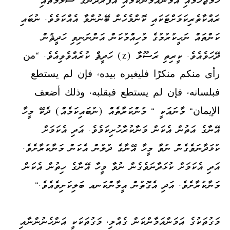
ރައްކާތެރިކަމަށްޓަކައި ކޮންމެހެން ބޭނުންވާ އެއްކަމެވެ. ނުބައި
ކަންތައް ނަހީކުރުމުގެ މުހިއްމުކަން އަންނަނިވި ހަދީޘުން
ދޭހަވެއެވެ. ކީރިތި ރަސޫލާ (z) ހަދީޘް ކުރެއްވެވިއެވެ. "من
رأى منكم منكرًا فليغيره بيده، فإن لم يستطع
فبلسانه، فإن لم يستطع فبقلبه، وذلك أضعف
الإيمان" މާނައަކީ " މުންކަރާތެއް (ނުބައިކަމެއް) ދެކޭ މީހާ
އޭނާގެ އަތުން އެކަން މަނާކުރާހުށިކަމެވެ. އަދި އެކަމަށް
ކުޅަދާނަވެގެން ނުވާ މީހާ އޭނާގެ ދުލުން އެކަން މަނާކުރާށެވެ.
އަދި އެކަމަށް ކުޅަދާނަވެގެން ނުވާ މީހާ އޭނާގެ ހިތުން އެކަން
މަނާކުރާށެވެ. އަދި އެގޮތުން އީމާންކަނއ ބަލިކަށިވެއެވެ."
މަގުތަކުގެ އަމަންއަމާންކަން ގެއްލި، މަގުތަކަކީ އަންހެނުންނާއި