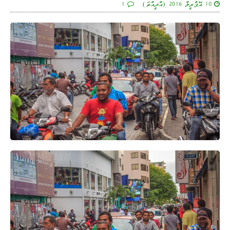
10 އޭޕްރީލް 2016 (އާދީއްތަ)
1