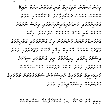
މީހުން ހަނދާން ނެތިފައިވާ ވަނީ ވަގުތުން އދަބު ނުލިބޭ
ކަންކަން ކުރުމުން ދުރުހެލިވާށެވެ. ޤާނޫނެއްގައި ނުވަތަ
ގަވާއިދެއްގައި ކަނޑައެޅިފައިނުވިކަމުގައި ވިޔަސް ނުރަގަޅު
ޢަމަލެއް އެއީ ރަގަޅު ޢަމަލަކަށް ނުވާނެއެވެ. މިހާރު
އަޅުގަނޑުމެންނަށް ފެންނަމުން މިދާ ޤާނޫނުތަކާއި ގަވާއިދުތައް
ވުޖޫދަށް އައުމުގެ މާކުރިން އިލާހީ ޤާނޫނު ވުޖޫދުވެފައި ވެއެވެ.
އިސްލާމްދީނުގައި ދިރިއުޅުމުގެ ރީތި އެންމެހައި ސިފަތައް
ލައްވަވާފައި ވެއެވެ. ކޮންމެ ދުވަހަކުމެ އަޅުގަނޑުމެންނާ
ކުރިމަތިމިވާ މަގުމަތީގެ ހާދިސާތަކުން ސަލާމަތްވުމަށް މަގުމަތީގެ
އަދަބުތަކެއް އިސްލާމްދީނުގައި ވެއެވެ.
ކީރިތި މާތް ރަސޫލާ (z) އެކަލޭގެފާނުގެ ޞަޙާބީންނަށް