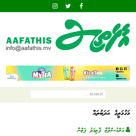
މަގުމަތީގެ އަދަބުތައް
އަލްއުސްތާޒާ ފާޠިމަތު ފަޒްނާ