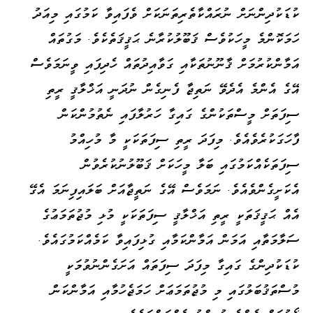
ކުޑަކުދިންނަށް ނުރައްކާތެރިތަނަކަށް ވެފައިވާ ކަމުގައި މިއަދު
ހަމަކޮންމެ މީހަކުވެސް ޤަބޫލުކުރާނެ ޙަޤީޤަތެކެވެ. މަގުތައް
އަމާންކުރުމަށް ޤާނޫނުތަކާއި ގަވާއިދުތައް ހެދިފައި ވީނަމަވެސް
އޭގެ އެންމެ އެދެވޭ ނަތިޖާ ފެނިގެން ނުދަނީ އަޚްލާޤީ ރީތި
ސިފަތަށް މީސްތަކުންގެ ގައިގާ ހަރުލާފައި ނެތުމުންކަން
ފާހަގަކުރެވެއެވެ. މިފަދަ ރީތި ސިފަތަކަކީ މާ މުހިއްމު
ސިފަތަކެއްކަމުގައި ބަލާ މީހަކަށް ޤަބޫލުނުކުރެވުން
އެކަށީގެންވެއެވެ. ނަމަވެސް އޭގެ ނަތީޖާއަށް ބަލައިފިނަމަ އެގޭ
އެއް ޙަޤީޤަތަކީ ރީތި އަޚްލާޤީ ސިފަތަކަކީ މުޅި މުޖުތަމަޢުގެ
ސަލާމަތާއި އަމަން އަމާންކަމާއި ގުޅިފައިވާ ކަމެއްކަމުގައެވެ.
ކުޑަކުދިންގެ ގައިގާ މިފަދަ ސިފަތައް އަށަގެންނުވުމަކީ
މުސްތަޤުބަލުގައި މި މުޖުތަމަޢަށް ހަމަޖެހުމާއި އަމާންކަން