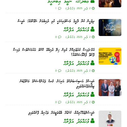
ޢަބްދުﷲ ނަޢީމު އިބްރާހީމް
2 މެއި 2025 (ހުކުރު)
1
ދިވެހީން ކުރާ ދޮށީގެ މަސްވެރިކަމަކީ މުޅި ދުނިޔެއަށް ނަމޫނާއެއް: ރައީސް
މުޙައްމަދު އަފްރާޙް
2 މެއި 2025 (ހުކުރު)
0
އެމް-ފައިސާ މެދުވެރިކޮށް މުޅިން ހިލޭ ދުނިޔޭގެ ކޮންމެ ގައުމަކަށްވެސް ފައިސާ
ފޮނުވޭ ޕްރޮމޯޝަންއެއް!
މުޙައްމަދު އަފްރާޙް
2 މެއި 2025 (ހުކުރު)
0
ރައީސްގެ އަނބިކަނބަލުންގެ އަރިހަށް، މެރކް ފައުންޑޭޝަންގެ މަންދޫބުން
ޒިޔާރަތްކުރައްވައިފި
މުޙައްމަދު އަފްރާޙް
2 މެއި 2025 (ހުކުރު)
0
ރައީސުލްޖުމްހޫރިއްޔާ، ކެނެޑާގެ ބޮޑުވަޒީރަށް ތަހުނިޔާ ފޮނުއްވައިފި
މުޙައްމަދު އަފްރާޙް