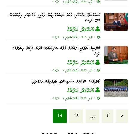
1 މެއި 2025 (ބުރާސްފަތި)
0
މަސައްކަތުގެ އަޚްލާޤާއި، ހުނަރު ދަސްކޮށްދިނުން ތަޢުލީމީ މަންހަޖުގައި އިތުރުކުރަން
ޖެހޭ: ރައީސް
މުޙައްމަދު އަފްރާޙް
1 މެއި 2025 (ބުރާސްފަތި)
0
މެލޭޝިއާ ދަތުރަކީ ދެގައުމުގެ ގުޅުން ބަދަހިކުރުމަށް އެޅުނު މުހިންމު ފިޔަވަޅެއް:
ވަޒީރު
މުޙައްމަދު އަފްރާޙް
1 މެއި 2025 (ބުރާސްފަތި)
0
މޯލްޑިވްސް ނޭޝަނަލް ސަރވިސްގައި ބައިވެރިވާން ހުޅުވާލައިފި
މުޙައްމަދު އަފްރާޙް
1 މެއި 2025 (ބުރާސްފަތި)
0
14
13
…
1
«