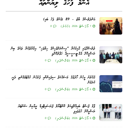
އެންމެ ފަހުގެ ލިޔުންތައް
އަންދަލުސްގެ ބާޒު – 89 (އެންމެ ފަހު ބައި)
7 އޯގަސްޓް 2026 (ހުކުރު)
0
ތުލުސްދޫގައި ގާއިމުކުރާ "އިސްރަށްވެހިންގެ ހިޔާވަހި" އިމާރާތްކުރާ ތަނުގެ ބިން
ރަސްމީކޮށް އެމް.ޓީ.ސީ.ސީއާ ހަވާލުކޮށްފި
6 އޯގަސްޓް 2026 (ބުރާސްފަތި)
0
ގެއްލުނު މީހުން ހޯދުމުގެ މަސައްކަތް ސިފައިންނާއި ފުލުހުން ހުއްޓުމެއްނެތި ދަނީ
ކުރަމުން
6 އޯގަސްޓް 2026 (ބުރާސްފަތި)
0
ޕާމް ޕެސްޓް ބައިއޮލޮޖިކަލް ކޮންޓްރޯލް ޕެރަސައިޓޮއިޑް ރީއާރިން ސެންޓަރު
ރަސްމީކޮށް ހުޅުވައިފި
6 އޯގަސްޓް 2026 (ބުރާސްފަތި)
0