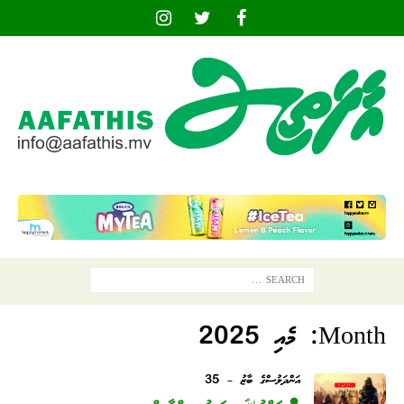
Month:
މެއި 2025
އަންދަލުސްގެ ބާޒު – 35