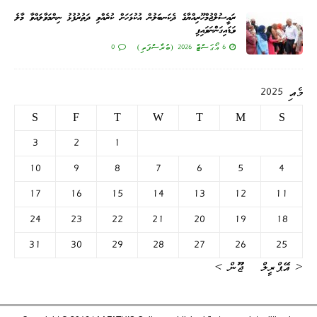
ރައީސުލްޖުމްހޫރިއްޔާގެ ދެކަނބަލުން އުކުޅަހަށް ކުރެއްވި ދަތުރުފުޅު ނިންމަވާލައްވާ މާލެ
ވަޑައިގަންނަވައިފި
6 އޯގަސްޓް 2026 (ބުރާސްފަތި)
0
މެއި 2025
S
F
T
W
T
M
S
3
2
1
10
9
8
7
6
5
4
17
16
15
14
13
12
11
24
23
22
21
20
19
18
31
30
29
28
27
26
25
« އޭޕްރީލް
ޖޫން »