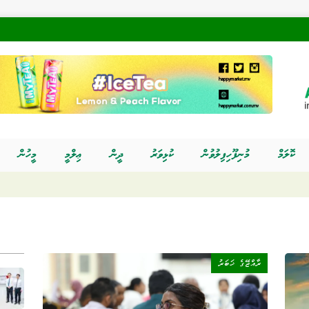
ކޮލަމް
މުނިފޫހިފިލުވުން
ކުޅިވަރު
ދީން
ޢިލްމީ
މީހުން
ރާއްޖޭގެ ޚަބަރު