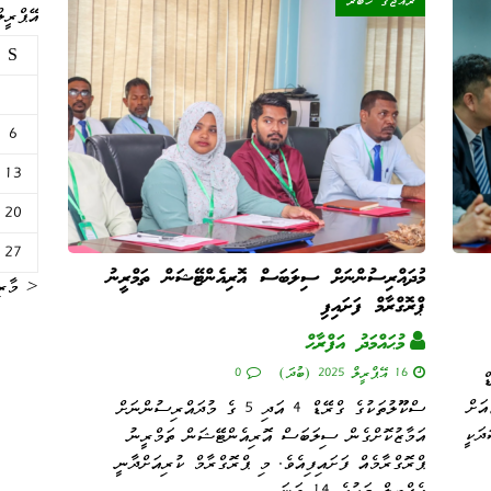
ރާއްޖޭގެ ޚަބަރު
އޭޕްރީލް 5
S
6
13
20
27
މުދައްރިސުންނަށް ސިލަބަސް އޮރިއެންޓޭޝަން ތަމްރީނު
« މާރި
ޕްރޮގްރާމް ފަށައިފި
މުޙައްމަދު އަފްރާޙް
16 އޭޕްރީލް 2025 (ބުދަ)
0
ް
އަށް
ސްކޫލުތަކުގެ ގްރޭޑް 4 އަދި 5 ގެ މުދައްރިސުންނަށް
ދަކީ
އަމާޒުކޮށްގެން ސިލަބަސް އޮރިއެންޓޭޝަން ތަމްރީނު
ޕްރޮގްރާމެއް ފަށައިފިއެވެ. މި ޕްރޮގްރާމް ކުރިއަށްދާނީ
އެޕްރީލް މަހުގެ 14 ވަނަ