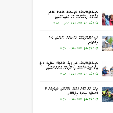
ރައީސުލްޖުމްހޫރިއްޔާގެ ދެކަނބަލުން އުކުޅަހަށް ކުރެއްވި
ދަތުރުފުޅު ނިންމަވާލައްވާ މާލެ ވަޑައިގަންނަވައިފި
6 އޯގަސްޓް 2026 (ބުރާސްފަތި)
0
ރައީސުލްޖުމްހޫރިއްޔާގެ ދެކަނބަލުން އުކުޅަހުގައި ގަސް
އިންދަވައިފި
5 އޯގަސްޓް 2026 (ބުދަ)
0
ރައީސުލްޖުމްހޫރިއްޔާ، ކުދި ޖަޒީރާ ޤައުމުތަކުގެ ސުޕްރީމް އޮޑިޓް
އިންސްޓިޓިއުޝަންތަކުގެ އިސްވެރިންނާ ބައްދަލުކުރައްވައިފި
5 އޯގަސްޓް 2026 (ބުދަ)
0
ދިރާގު މާލެ އޯޕަން ފެތުމުގެ މުބާރާތުގައި ބައިވެރިވުން 9
އޮގަސްޓުގެ ނިޔަލަށް އިތުރުކޮށްފި
5 އޯގަސްޓް 2026 (ބުދަ)
0