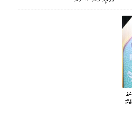
ުގެ
ެހޭ: