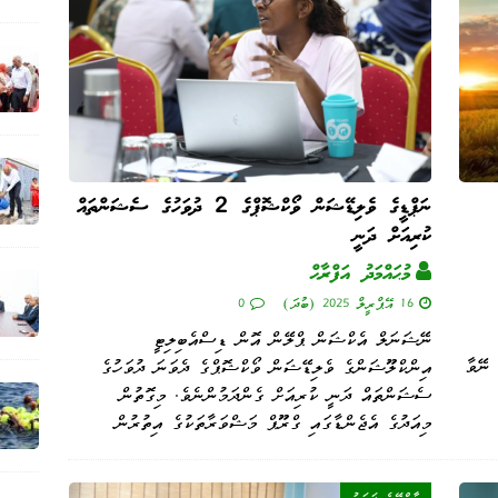
ނަޕްޑީގެ ވެލިޑޭޝަން ވޯކްޝޮޕްގެ 2 ދުވަހުގެ ސެޝަންތައް
ކުރިއަށް ދަނީ
މުޙައްމަދު އަފްރާޙް
16 އޭޕްރީލް 2025 (ބުދަ)
0
ނޭޝަނަލް އެކްޝަން ޕްލޭން އޮން ޑިސްއެބިލިޓީ
 ނޭވާ
އިންކްލޫޝަންގެ ވެލިޑޭޝަން ވޯކްޝޮޕްގެ ދެވަނަ ދުވަހުގެ
ސެޝަންތައް ދަނީ ކުރިއަށް ގެންދަމުންނެވެ. މިގޮތުން
މިއަދުގެ އެޖެންޑާގައި ގްރޫޕް މަޝްވަރާތަކުގެ އިތުރުން