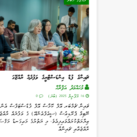
ރާއްޖޭގެ ޚަބަރު
ޗައިނާގެ ފުޑް އިންޑަސްޓްރީގެ ވަފުދެއް ރާއްޖޭގަ
މުޙައްމަދު އަފްރާޙް
16 އޭޕްރީލް 2025 (ބުދަ)
0
ޗައިނާ ޗެމްބަރ އޮފް ކޮމާސް އޮފް ފުޑްސްޓަފްސް އެންޑ
ނޭޓިވް ޕްރޮޑިއުސް (ސީއެފްއެންއޭ) ގެ ވަފުދެއް ރާއްޖެ
ޒިޔާރަތްކުރައްވައިފިއެވެ. މި ދަތުރުގެ މައިގަނޑު މަޤްޞަ
ރާއްޖެއާއި ޗައިނާއާ