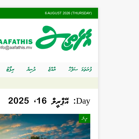
6 AUGUST 2026 (THURSDAY)
ފުރަތަމަ ޞަފްޙާ
ރާއްޖެ
ދުނިޔެ
ރިޕޯޓު
Day:
އޭޕްރީލް 16, 2025
ދީން