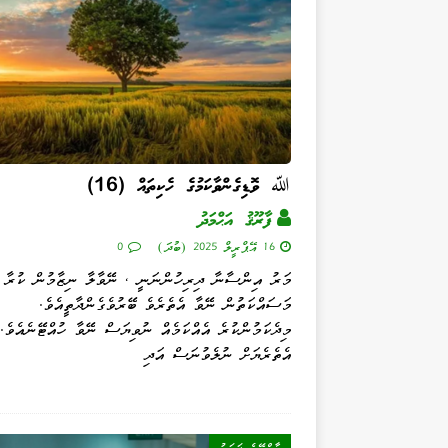
ﷲ ވޮޑިގެންވާކަމުގެ ހެކިތައް (16)
ފާރޫޤު އަޙްމަދު
16 އޭޕްރީލް 2025 (ބުދަ)
0
މަރު އިންސާނާ ދިރިހުންނަނީ ، ނޭވާލާ ނިޒާމުން ކުރާ
މަސައްކަތުން ނޭވާ އެތެރެވެ ބޭރުވެގެންދާތީއެވެ.
މިދެކަމުންކުރެ އެއްކަމެއް ނުވިޔަސް ނޭވާ ހުއްޓޭނެއެވެ.
އެތެރެޔަށް ނުލެވުނަސް އަދި