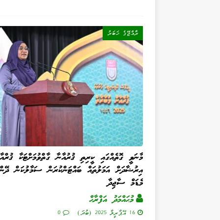
ރާއްޖޭގެ ޚަބަރު
މާނަވީ ގޮތެއްގައި ކީރިތި ޤުރުއާނާ ގާތްވުމަށްޓަކާ ޤުރްއާނ
އިރުޝާދަށް އަމަލުތައް ބައްޓަންކުރަން ސަމާލުކަން ދޭންޖ
މެޑަމް ސާޖިދާ
މުޙައްމަދު އަފްރާޙް
16 އޭޕްރީލް 2025 (ބުދަ)
0