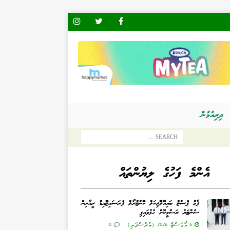
ދިރިއުޅުން
އެންމެ ފަހުގެ ލިޔުންތައް
ޕާމް ޕެސްޓް ބައިއޮލޮޖިކަލް ކޮންޓްރޯލް ޕެރަސައިޓޮއިޑް ރީއާރިން
ސެންޓަރު ރަސްމީކޮށް ހުޅުވައިފި
6 އޯގަސްޓް 2026 (ބުރާސްފަތި)
0