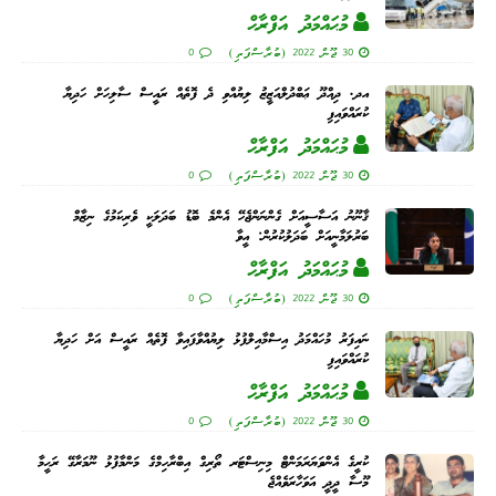
މުޙައްމަދު އަފްރާޙް
30 ޖޫން 2022 (ބުރާސްފަތި)
0
އދ. ދިއްދޫ ޢަބްދުލްއަޒީޒު ލިޔުއްވި ދެ ފޮތެއް ރައީސް ސާލިހަށް ހަދިޔާ
ކުރައްވައިފި
މުޙައްމަދު އަފްރާޙް
30 ޖޫން 2022 (ބުރާސްފަތި)
0
ޤާނޫނު އަސާސީއަށް ގެންނަންޖެހޭ އެންމެ ބޮޑު ބަދަލަކީ ވެރިކަމުގެ ނިޒާމް
ބަރުލަމާނީއަށް ބަދަލުކުރުން: އީވާ
މުޙައްމަދު އަފްރާޙް
30 ޖޫން 2022 (ބުރާސްފަތި)
0
ނައިފަރު މުހައްމަދު އިސްމާއިލްފުޅު ލިޔުއްވާފައިވާ ފޮތެއް ރައީސް އަށް ހަދިޔާ
ކުރައްވައިފި
މުޙައްމަދު އަފްރާޙް
30 ޖޫން 2022 (ބުރާސްފަތި)
0
ކުރީގެ އެންވަޔަރަމަންޓް މިނިސްޓަރ ތޯރިގް އިބްރާހިމްގެ މަންމާފުޅު ނޫމަރާގޭ ރަޙީމާ
މޫސާ ދީދީ އަވަހާރަވެއްޖެ