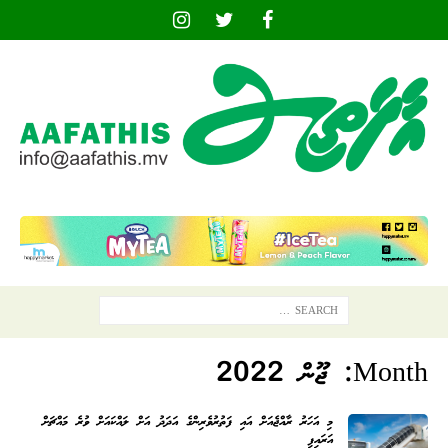
Month:
ޖޫން 2022
މި އަހަރު ރާއްޖެއަށް އައި ފަތުރުވެރިންގެ އަދަދު އަށް ލައްކައަށް ވުރެ މައްޗަށް
އަރައިފި