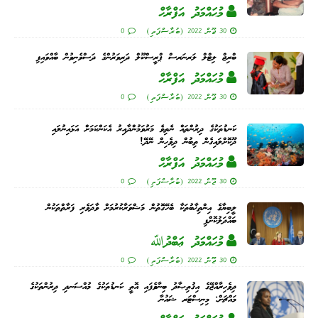
މުޙައްމަދު އަފްރާޙް
30 ޖޫން 2022 (ބުރާސްފަތި)
0
ބްރިޖް ލިޓްލް ލަރނަރސް ޕްރީސްކޫލް ދަރިވަރުންގެ ދަސްވެނިވުން ބާއްވައިފި
މުޙައްމަދު އަފްރާޙް
30 ޖޫން 2022 (ބުރާސްފަތި)
0
ކަނޑުތަކުގެ ދިރުންތައް ނެތިވެ މަރުވަމުންދާއިރު އެކަންކަމަށް އަޅައިނުލައި
ދޫކޮށްލައިގެން ތިބުން ދިވެހިން ނޭދޭ!
މުޙައްމަދު އަފްރާޙް
30 ޖޫން 2022 (ބުރާސްފަތި)
0
ލީބިޔާގެ އިންތިޚާބުތަކާ ބެހޭގޮތުން މަޝްވަރާކުރުމަށް ވާދަވެރި ފަރާތްތަކުން
ބައްދަލުކޮށްފި
މުޙައްމަދު ޢަބްދުﷲ
30 ޖޫން 2022 (ބުރާސްފަތި)
0
ދިވެހިރާއްޖޭގެ އިޤުތިޞާދު ބިނާވެފައި އޮތީ ކަނޑުތަކުގެ މުއްސަނދި ދިރުންތަކުގެ
މައްޗަށް: މިނިސްޓަރ ޝައުނާ