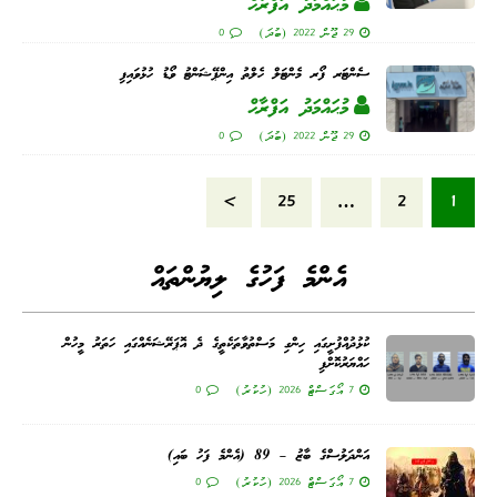
މުޙައްމަދު އަފްރާޙް
29 ޖޫން 2022 (ބުދަ)
0
ސެންޓަރ ފޯރ މެންޓަލް ހެލްތު އިންޕޭޝަންޓު ވޯޑު ހުޅުވައިފި
މުޙައްމަދު އަފްރާޙް
29 ޖޫން 2022 (ބުދަ)
0
»
25
…
2
1
އެންމެ ފަހުގެ ލިޔުންތައް
ކުޅުދުއްފުށީގައި ހިންގި މަސްތުވާތަކެތީގެ ދެ އޮޕަރޭޝަނެއްގައި ހަތަރު މީހުން
ހައްޔަރުކޮށްފި
7 އޯގަސްޓް 2026 (ހުކުރު)
0
އަންދަލުސްގެ ބާޒު – 89 (އެންމެ ފަހު ބައި)
7 އޯގަސްޓް 2026 (ހުކުރު)
0