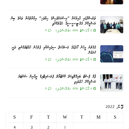
ތުލުސްދޫގައި ގާއިމުކުރާ "އިސްރަށްވެހިންގެ ހިޔާވަހި" އިމާރާތްކުރާ ތަނުގެ ބިން
ރަސްމީކޮށް އެމް.ޓީ.ސީ.ސީއާ ހަވާލުކޮށްފި
6 އޯގަސްޓް 2026 (ބުރާސްފަތި)
0
ގެއްލުނު މީހުން ހޯދުމުގެ މަސައްކަތް ސިފައިންނާއި ފުލުހުން ހުއްޓުމެއްނެތި ދަނީ
ކުރަމުން
6 އޯގަސްޓް 2026 (ބުރާސްފަތި)
0
ޕާމް ޕެސްޓް ބައިއޮލޮޖިކަލް ކޮންޓްރޯލް ޕެރަސައިޓޮއިޑް ރީއާރިން ސެންޓަރު
ރަސްމީކޮށް ހުޅުވައިފި
6 އޯގަސްޓް 2026 (ބުރާސްފަތި)
0
ޖޫން 2022
S
F
T
W
T
M
S
4
3
2
1