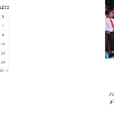
އޮކްޓޯބަރ
S
1
8
15
22
29
« ސެޕް
ަށް
ޓީ