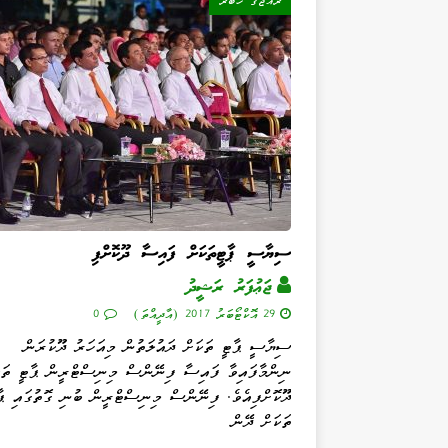
ރާއްޖޭގެ ޚަބަރު
ސިޔާސީ ޕާޓީތަކަށް ފައިސާ ދޫކޮށްފި
ޖަޢުފަރު ރަޝީދު
29 އޮކްޓޯބަރު 2017 (އާދީއްތަ)
0
ސިޔާސީ ޕާޓީ ތަކަށް ދައުލަތުން މިއަހަރު ދޫކުރަން
ނިންމާފައިވާ ފައިސާ ފިނޭންސް މިނިސްޓްރީން ޕާޓީ ތަކ
ދޫކޮށްފިއެވެ. ފިނޭންސް މިނިސްޓްރީން ބުނި ގޮތުގައި ޕާ
ތަކަށް ދޭން