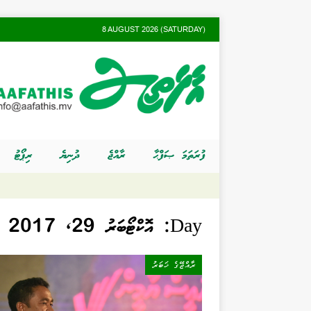
8 AUGUST 2026 (SATURDAY)
ފުރަތަމަ ޞަފްޙާ
ރާއްޖެ
ދުނިޔެ
ރިޕޯޓު
Day:
އޮކްޓޯބަރު 29, 2017
ރާއްޖޭގެ ޚަބަރު