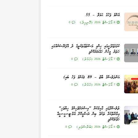
އެންމެ ފަހުގެ ޙަމަލާ – 55
8 އޯގަސްޓް 2026 (ހޮނިހިރު)
0
ކުޅުދުއްފުށީގައި ހިންގި މަސްތުވާތަކެތީގެ ދެ އޮޕަރޭޝަނެއްގައި
ހަތަރު މީހުން ހައްޔަރުކޮށްފި
7 އޯގަސްޓް 2026 (ހުކުރު)
0
އަންދަލުސްގެ ބާޒު – 89 (އެންމެ ފަހު ބައި)
7 އޯގަސްޓް 2026 (ހުކުރު)
0
ތުލުސްދޫގައި ގާއިމުކުރާ "އިސްރަށްވެހިންގެ ހިޔާވަހި"
އިމާރާތްކުރާ ތަނުގެ ބިން ރަސްމީކޮށް އެމް.ޓީ.ސީ.ސީއާ
ހަވާލުކޮށްފި
6 އޯގަސްޓް 2026 (ބުރާސްފަތި)
0