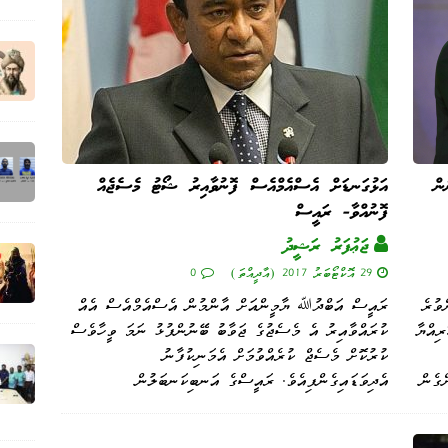
ން
އަޅުގަނޑަށް އެސްއެމްއެސް ފޮނުވާއިރު ޝޯޓު މެސެޖެއް
ފޮނުއްވާ- ރައީސް
ޖަޢުފަރު ރަޝީދު
29 އޮކްޓޯބަރު 2017 (އާދީއްތަ)
0
ވުރެ
ރައީސް އަބްދުﷲ ޔާމީންއަށް އާންމުން އެސްއެމްއެސް އެއް
ރިއްޔާ
ކުރައްވާއިރު އެ މެސެޖުގެ ޖަވާބު ބޭނުންފުޅު ނަމަ ވީހާވެސް
ކުރުކޮށް މެސެޖް ކުރެއްވުމަށް އެމަނިކުފާނު
ްގެން
އެދިވަޑައިގެންފިއެވެ. ރައީސްގެ އަނބިކަނބަލުން