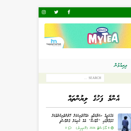
ދިރިއުޅުން
އެންމެ ފަހުގެ ލިޔުންތައް
މަގުމަތީގެ ސަލާމަތާއި ރައްކާތެރިކަމަށް ހޭލުންތެރިކުރުވުމަށް
ހުޅުމާލޭގައި “ރޯޑްޝޯ” އެއް ކުރިއަށް ގެންގޮސްފި
8 އޯގަސްޓް 2026 (ހޮނިހިރު)
0