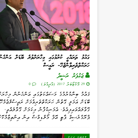
ގައުމު ތަރައްގީ ކުރުމުގައި މިހާރަށްވުރެ ބޮޑަށް އަންހެނު
ހަރަކާތްތެރިވާންޖެހޭ- ރައީސް
ޖަޢުފަރު ރަޝީދު
29 އޮކްޓޯބަރު 2017 (އާދީއްތަ)
0
ޤައުމު ބިނާކުރުމުގެ މަސައްކަތުގައި އަންހެނުން މިހާރަށް
ބޮޑަށް އަމަލީ ގޮތުން ހަރަކާތްތެރިވުމަށް ރައީސުލްޖުމްހޫ
ގޮވާލައްވައިފިއެވެ. އެމަނިކުފާނު މިކަމަށް ގޮވާލެއްވީ،
ޕްރޮގްރެސިވް ޕާޓީ އޮފް މޯލްޑިވްސް އިން އިންތިޒާމްކޮށ