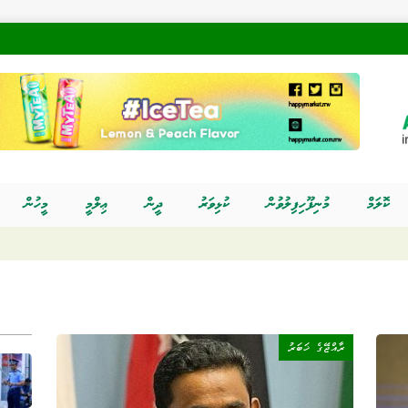
ކޮލަމް
މުނިފޫހިފިލުވުން
ކުޅިވަރު
ދީން
ޢިލްމީ
މީހުން
ރާއްޖޭގެ ޚަބަރު