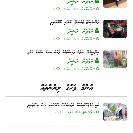
ޖަޢުފަރު ރަޝީދު
9 އޮކްޓޯބަރު 2017 (ހޯމަ)
0
ޕްރޮސެކިއުޓާ ޖެނެރަލްގެ ކާރުގައި ރޯކޮށްލައިފި
ޖަޢުފަރު ރަޝީދު
9 އޮކްޓޯބަރު 2017 (ހޯމަ)
0
ބިދޭސީއެއްގެ އަތުން ފައިސާތަކެއް ފޭރުނު ބަޔަކު ހައްޔަރު ކޮށްފި
ޖަޢުފަރު ރަޝީދު
9 އޮކްޓޯބަރު 2017 (ހޯމަ)
0
އެންމެ ފަހުގެ ލިޔުންތައް
ރައީސުލްޖުމްހޫރިއްޔާގެ ދެކަނބަލުން އުކުޅަހުގައި ގަސް އިންދަވައިފި
5 އޯގަސްޓް 2026 (ބުދަ)
0