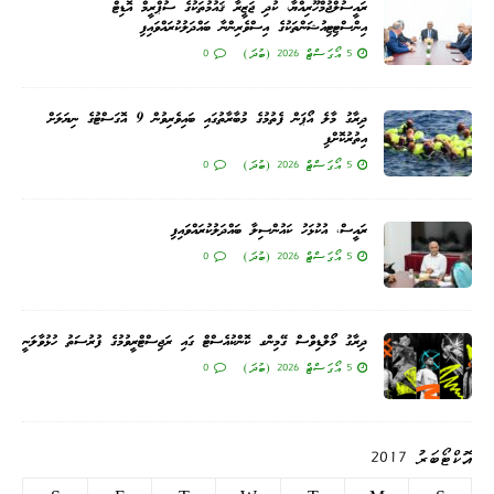
ރައީސުލްޖުމްހޫރިއްޔާ، ކުދި ޖަޒީރާ ޤައުމުތަކުގެ ސުޕްރީމް އޮޑިޓް
އިންސްޓިޓިއުޝަންތަކުގެ އިސްވެރިންނާ ބައްދަލުކުރައްވައިފި
5 އޯގަސްޓް 2026 (ބުދަ)
0
ދިރާގު މާލެ އޯޕަން ފެތުމުގެ މުބާރާތުގައި ބައިވެރިވުން 9 އޮގަސްޓުގެ ނިޔަލަށް
އިތުރުކޮށްފި
5 އޯގަސްޓް 2026 (ބުދަ)
0
ރައީސް، އުކުޅަހު ކައުންސިލާ ބައްދަލުކުރައްވައިފި
5 އޯގަސްޓް 2026 (ބުދަ)
0
ދިރާގު މޯލްޑިވްސް ގޭމިންގ ކޮންކުއެސްޓް ގައި ރަޖިސްޓްރީވުމުގެ ފުރުސަތު ހުޅުވާލަނީ
5 އޯގަސްޓް 2026 (ބުދަ)
0
އޮކްޓޯބަރު 2017