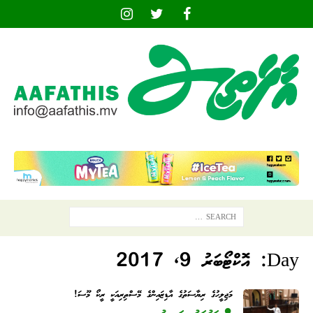
Day:
އޮކްޓޯބަރު 9, 2017
މަޖިލީހުގެ ރިޔާސަތުގެ އާޑިޒައިންގެ މޭސްތިރިއަކީ ރީކޯ މޫސަ!