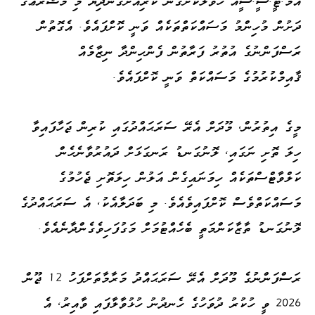
އެމް.ޓީ.ސީ.ސީއާ ހަވާލުކޮށްގެން ކުރިއަށްގެންދިޔަ މި މަޝްރޫޢުގެ
ދަށުން މުހިންމު މަސައްކަތްތަކެއް ވަނީ ކޮށްފައެވެ. އެގޮތުން
ރަސްފަންނުގެ އުތުރު ފަރާތުން ފެންހިންދާ ނިޒާމެއް
ޤާއިމްކުރުމުގެ މަސައްކަތް ވަނީ ކޮށްފައެވެ.
މީގެ އިތުރުން، މޫދަށް އެރޭ ސަރަޙައްދުގައި ކުރިން ޖަހާފައިވާ
ހިލަ ތޮށި ނަގައި، ލޮނުގަނޑު ރަނގަޅަށް ދައުރުވާނެހެން
ކަލްވާޓްސްތަކެއް ހިމަނައިގެން އަލުން ހިލަތޮށި ޖެހުމުގެ
މަސައްކަތްވެސް ކޮށްފައިވެއެވެ. މި ބަދަލާއެކު، އެ ސަރަޙައްދުގެ
ލޮނުގަނޑު ތާޒާކަންމަތީ ބެހެއްޓުމަށް މަގުފަހިވެގެންދާނެއެވެ.
ރަސްފަންނުގެ މޫދަށް އެރޭ ސަރަޙައްދު މަރާމާތަށްފަހު 12 ޖޫން
2026 ވީ ހުކުރު ދުވަހުގެ ހެނދުނު ހުޅުވާލާފައި ވާއިރު, އެ