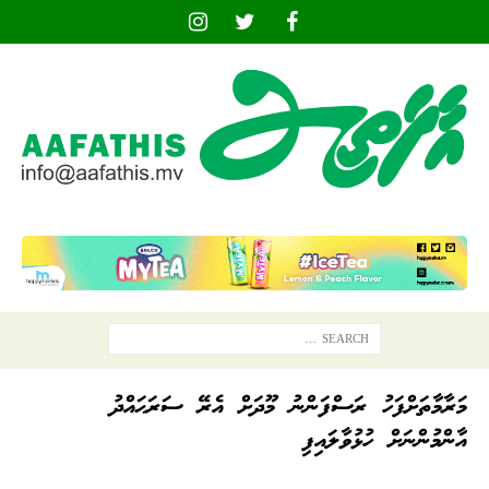
މަރާމާތަށްފަހު ރަސްފަންނު މޫދަށް އެރޭ ސަރަޙައްދު
އާންމުންނަށް ހުޅުވާލައިފި