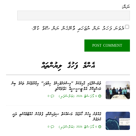
ނަން:
ދެވަނަ ފަހަރު ނަން ނުޖަހައި ވާނޭހެން ނަން ސޭވް ކުރޭ.
އެންމެ ފަހުގެ ލިޔުންތައް
ތުލުސްދޫގައި ގާއިމުކުރާ "އިސްރަށްވެހިންގެ ހިޔާވަހި" އިމާރާތްކުރާ ތަނުގެ ބިން
ރަސްމީކޮށް އެމް.ޓީ.ސީ.ސީއާ ހަވާލުކޮށްފި
6 އޯގަސްޓް 2026 (ބުރާސްފަތި)
0
ގެއްލުނު މީހުން ހޯދުމުގެ މަސައްކަތް ސިފައިންނާއި ފުލުހުން ހުއްޓުމެއްނެތި ދަނީ
ކުރަމުން
6 އޯގަސްޓް 2026 (ބުރާސްފަތި)
0