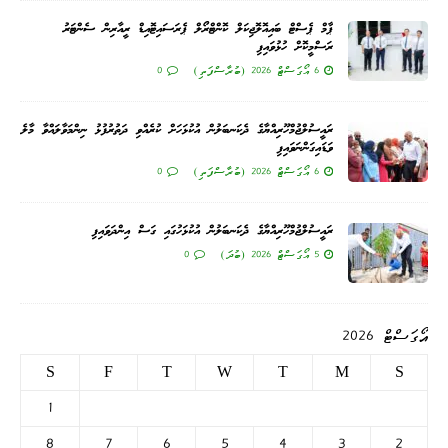
ޕާމް ޕެސްޓް ބައިއޮލޮޖިކަލް ކޮންޓްރޯލް ޕެރަސައިޓޮއިޑް ރީއާރިން ސެންޓަރު
ރަސްމީކޮށް ހުޅުވައިފި
6 އޯގަސްޓް 2026 (ބުރާސްފަތި)
0
ރައީސުލްޖުމްހޫރިއްޔާގެ ދެކަނބަލުން އުކުޅަހަށް ކުރެއްވި ދަތުރުފުޅު ނިންމަވާލައްވާ މާލެ
ވަޑައިގަންނަވައިފި
6 އޯގަސްޓް 2026 (ބުރާސްފަތި)
0
ރައީސުލްޖުމްހޫރިއްޔާގެ ދެކަނބަލުން އުކުޅަހުގައި ގަސް އިންދަވައިފި
5 އޯގަސްޓް 2026 (ބުދަ)
0
އޯގަސްޓް 2026
S
F
T
W
T
M
S
1
8
7
6
5
4
3
2