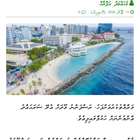
މުޙައްމަދު އަފްރާޙް
13 ޖޫން 2026 (ހޮނިހިރު)
0
މަރާމާތުކުރުމަށްފަހު, ރަސްފަންނު މޫދަށް އެރޭ ސަރަޙައްދު
އާންމުންނަށް ހުޅުވާލައިފިއެވެ.