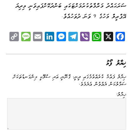
ސަރަޙައްދު މަރާމާތުކުރުމަށްޓަކައި ބަންދުކޮށްފައިވަނީ މިދިޔަ
އޭޕްރީލް މަހުގެ 9 ވަނަ ދުވަހުއެވެ.
C
M
E
Li
M
Te
Vi
W
X
Fa
op
es
m
nk
es
le
be
ha
ce
y
sa
ail
ed
se
gr
r
ts
bo
Li
ge
I
ng
a
A
ok
ޚިޔާލު ފޯމު
nk
n
er
m
pp
ޚިޔާލު ފައުޅު ކުރެއްވުމުގައި ދީނީ، ޤާނޫނީ އަދި ސުލޫކީ މިންގަނޑުތަކަށް
ސަމާލުކަން ދެއްވުން އެދެމެވެ.
ޚިޔާލު: