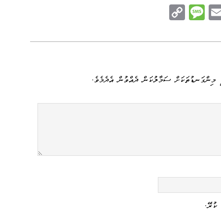
C
M
E
op
es
m
n
y
sa
ail
e
Li
ge
nk
 މިންގަނޑުތަކަށް ސަމާލުކަން ދެއްވުން އެދެމެވެ.
ކުރޭ.