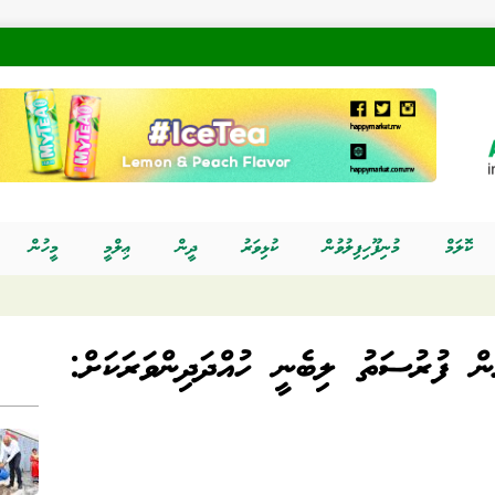
ކޮލަމް
މުނިފޫހިފިލުވުން
ކުޅިވަރު
ދީން
ޢިލްމީ
މީހުން
ން ފުރުސަތު ލިބެނީ ހުއްދަދިންވަރަކަށް: