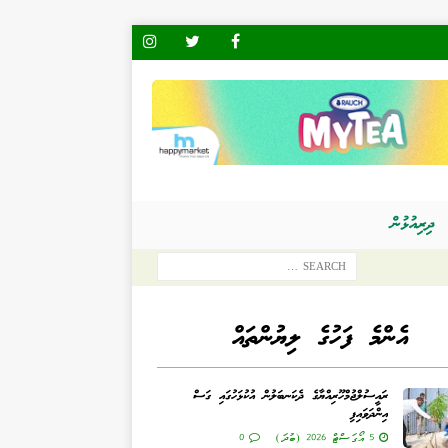
ދިރިއުޅުން
އެންމެ ފަހުގެ ލިޔުންތައް
ރައީސުލްޖުމްހޫރިއްޔާގެ ދެކަނބަލުން އުކުޅަހުގައި ގަސް
އިންދަވައިފި
5 އޯގަސްޓް 2026 (ބުދަ)
0