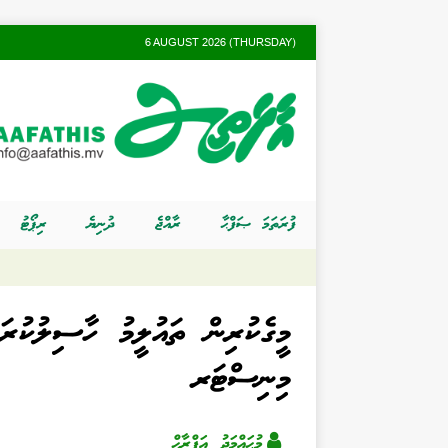
6 AUGUST 2026 (THURSDAY)
ފުރަތަމަ ޞަފްޙާ
ރާއްޖެ
ދުނިޔެ
ރިޕޯޓު
މީގެކުރިން ތައުލީމު ހާސިލުކުރަ
މިނިސްޓަރ
މުޙައްމަދު އަފްރާޙް