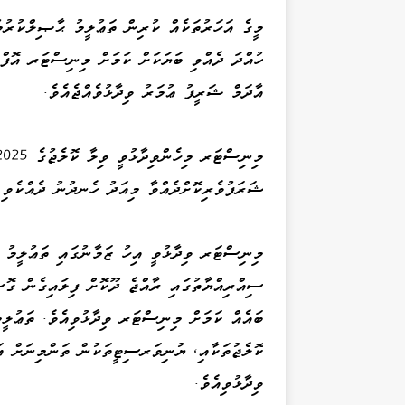
މީގެ އަހަރުތަކެއް ކުރިން ތަޢުލީމު ޙާޞިލްކުރުމ
ހުއްދަ ދެއްވި ބަޔަކަށް ކަމަށް މިނިސްޓަރ އޮ
އާދަމް ޝަރީފު ޢުމަރު ވިދާޅުވެއްޖެއެވެ.
ޝަރަފުވެރިކޮށްދެއްވާ މިއަދު ހެނދުނު ދެއްކެވި ވ
މިނިސްޓަރ ވިދާޅުވީ އިހު ޒަމާނުގައި ތަޢުލީމު 
ސިއްރިއްޔާތުގައި ރާއްޖެ ދޫކޮށް ފިލައިގެން ގޮ
ބައެއް ކަމަށް މިނިސްޓަރ ވިދާޅުވިއެވެ. ތަޢުލީ
ކޮލެޖުތަކާއި، ޔުނިވަރސިޓީތަކުން ތަންމިނަށް އ
ވިދާޅުވިއެވެ.