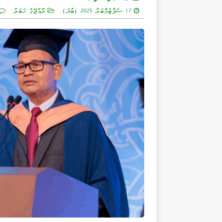
17 ސެޕްޓެމްބަރު 2025 (ބުދަ)
ރާއްޖޭގެ ޚަބަރު