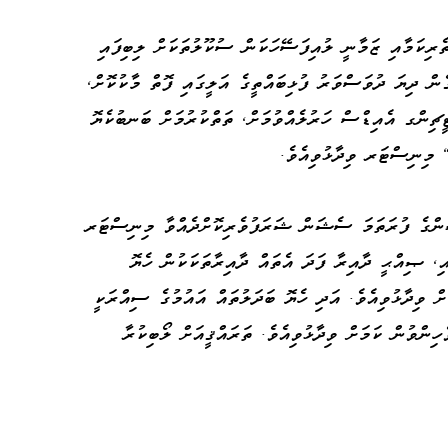
ތެރިކަމާއި ޒަމާނީ ލުއިފަސޭހަކަން ސުކޫލުތަކަށް ލިބިފައި
ން ދިޔަ ދުވަސްވަރު ފުޅިބައްތީގެ އަލީގައި ފޮތް މާކުކޮށް،
ީޗިންގ އެއިޑްސް ހަރުލެއްވުމަށް، ތަތްކުރުމަށް ބަނބުކެޔޮ
 މިނިސްޓަރ ވިދާޅުވިއެވެ.
ގެ ގްރެޖްއޭޝަންގެ ފުރަތަމަ ސެޝަން ޝަރަފުވެރިކޮށްދެއްވާ މިނިސްޓަރ
ާއި، ޞިއްޙީ ދާއިރާ ފަދަ އެތައް ދާއިރާތަކަކުން ހެޔޮ
ށް ވިދާޅުވިއެވެ. އަދި ހެޔޮ ބަދަލުތައް އައުމުގެ ސިއްރަކީ
ހިންވުން ކަމަށް ވިދާޅުވިއެވެ. ތަރައްޤީއަށް ލޯބިކުރާ