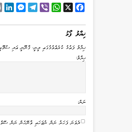
Li
M
Te
Vi
W
X
Fa
k
es
le
be
ha
ce
d
se
gr
r
ts
bo
I
ng
a
A
ok
ޚިޔާލު ފޯމު
n
er
m
pp
ޚިޔާލު ފައުޅު ކުރެއްވުމުގައި ދީނީ، ޤާނޫނީ އަދި ސުލޫކީ
ޚިޔާލު:
ނަން:
ދެވަނަ ފަހަރު ނަން ނުޖަހައި ވާނޭހެން ނަން ސޭވް 