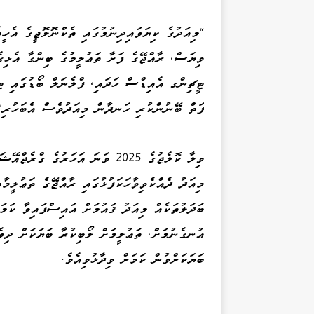
"މިއަދުގެ ކިޔަވައިދިނުމުގައި ތެކްނޮލޮޖީގެ އެހީ
ވިޔަސް، ރާއްޖޭގެ ފަށާ ތަޢުލީމުގެ ބިންގާ އެޅިގެ
ޓީޗިންގ އެއިޑްސް ހަދައި، ފްލެނަލް ބޯޑުގައި ޓ
ފަތް ބޭނުންކުރި ހަނދާން މިއަދުވެސް އެބަހުރި"
ވިލާ ކޮލެޖުގެ 2025 ވަނަ އަހަރު
މިއަދު ދެއްކެވިވާހަކަފުޅުގައި ރާއްޖޭގެ ތަޢުލީމ
ބަދަލުތަކެއް މިއަދު ޤައުމަށް އައިސްފައިވާ ކަމަ
އުނގެނުމަށް، ތަޢުލީމަށް ލޯބިކުރާ ބަޔަކަށް ދިވެ
ބަޔަކަށްވުން ކަމަށް ވިދާޅުވިއެވެ.