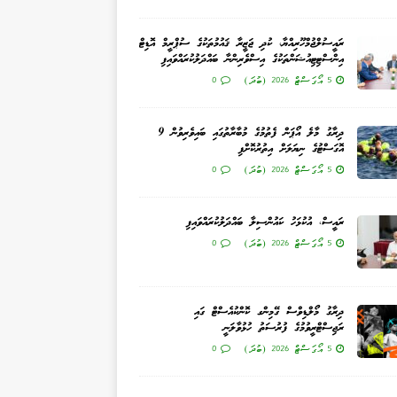
ރައީސުލްޖުމްހޫރިއްޔާ، ކުދި ޖަޒީރާ ޤައުމުތަކުގެ ސުޕްރީމް އޮޑިޓް
އިންސްޓިޓިއުޝަންތަކުގެ އިސްވެރިންނާ ބައްދަލުކުރައްވައިފި
5 އޯގަސްޓް 2026 (ބުދަ)
0
ދިރާގު މާލެ އޯޕަން ފެތުމުގެ މުބާރާތުގައި ބައިވެރިވުން 9
އޮގަސްޓުގެ ނިޔަލަށް އިތުރުކޮށްފި
5 އޯގަސްޓް 2026 (ބުދަ)
0
ރައީސް، އުކުޅަހު ކައުންސިލާ ބައްދަލުކުރައްވައިފި
5 އޯގަސްޓް 2026 (ބުދަ)
0
ދިރާގު މޯލްޑިވްސް ގޭމިންގ ކޮންކުއެސްޓް ގައި
ރަޖިސްޓްރީވުމުގެ ފުރުސަތު ހުޅުވާލަނީ
5 އޯގަސްޓް 2026 (ބުދަ)
0