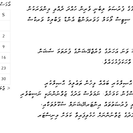
އޯގަސްޓް 
ުގެ ފުރުޞަތު ލިބެނީ ވެރިން ހުއްދަ ދެއްވި މިންވަރަކުން
S
ފް ސިޓީސް ލޯކަލް ގަވަރމަންޓް އެންޑް ޕަބްލިކް ވަރކްސް
2
9
މިނިސްޓަރ މިހެންވިދާޅުވީ ވިލާ ކޮލެޖުގެ 2025 ވަނަ އަހަރުގެ ގްރެޖްއޭޝަންގެ ފުރަތަމަ ސެޝަން
16
ާހަކަފުޅުގައެވެ.
23
30
ޙާޞިލްކުރި ބައެއް މީހުން ތަޢުލީމު ޙާޞިލްކުރީ
« ޖުލަ
ސްގެން ކަމަށެވެ. ނަމަވެސް އަދުގެ ޒުވާނުންނަކީ ނަސީބުވެރި
މީ ފުރުޞަތުތައް އިންޓަރނޭޝަނަލް ސުކޫލުތަކާއި،
ަދުގެ ޒުވާނުންނަށް ހުޅުވިފައިވާ ކަމަށް މިނިސްޓަރ