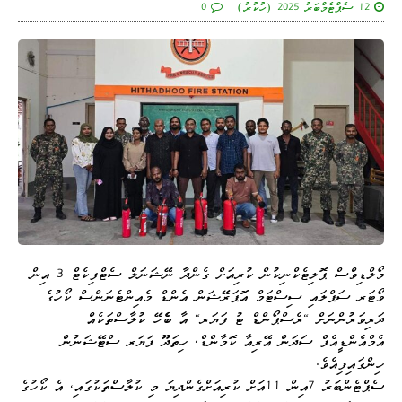
12 ސެޕްޓެމްބަރު 2025 (ހުކުރު)
0
މޯލްޑިވްސް ޕޮލިޓެކްނިކުން ކުރިއަށް ގެންދާ ނޭޝަނަލް ސެޓްފިކެޓް 3 އިން
ވޯޓަރ ސަޕްލައި ސިސްޓަމް އޮޕަރޭޝަން އެންޑް މެއިންޓެނަންސް ކޯހުގެ
ދަރިވަރުންނަށް "ރެސްޕޯންޑް ޓު ފަޔަރ" އާ ބެެހޭ ކުލާސްތަކެއް
އެމްއެންޑީއެފް ސަދަން އޭރިއާ ކޮމާންޑް، ހިތަދޫ ފަޔަރ ސްޓޭޝަނުން
ހިންގައިފިއެވެ.
ސެޕްޓެންބަރު 7އިން 11އަށް ކުރިއަށްގެންދިޔަ މި ކުލާސްތަކުގައި، އެ ކޯހުގެ