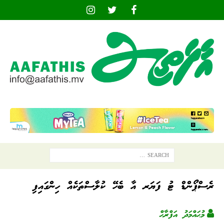
ރެސްޕޯންޑް ޓު ފަޔަރ އާ ބެހޭ ކުލާސްތަކެއް ހިންގައިފި
މުޙައްމަދު އަފްރާޙް