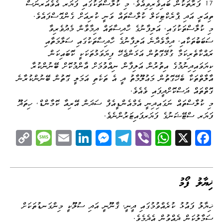
17 ފަރާތަކުން ބައިވެރިވިއެވެ. މި ކުލާސްތަކުގައި ފަޔަރ އެވެއަރނަސް
ތިއަރީ އަދި ޕްރެކްޓިކަލް ކުލާސްތައް ވަނީ ކުރިއަށް ގެންގޮސްފައެވެ.
މި ކުލާސްތަކުގައި، އަލިފާނުގެ ހާދިސާތައް ދިމާވާން މެދުވެރިވާ
ސަބަބުތަކާއި، ދިމާވެދާނެ އަލިފާނުގެ ހާދިސާތަކުގައި ސަލާމަތާއި
ރައްކާތެރިކަމާ ގުޅޭގޮތުން އަޅަންޖެހޭ ފިޔަވަޅުތަކަކީ ކޮބައިކަން
ކިޔަވައިދިނުމުގެ އިތުރުން އަލިފާން ނިއްވުމަށް އާންމުކޮށް ބޭނުންކުރާ
އާލާތްތަކާ ބެހޭގޮތުން މަޢުލޫމާތު ދީ އެ ތަކެތި އަމަލީ ގޮތުން ބޭނުންކުރާނެ
ގޮތްތައް ދަސްކޮށްދީފައި ވެއެވެ.
މި ކުލާސްތައް ނަގައިދިނީ އެމްއެންޑީއެފް ސަދަން އޭރިއާ ކޮމާންޑް، ހިތަދޫ
ފަޔަރ ސްޓޭޝަނުގެ ފަޔަރފައިޓަރުންނެވެ.
C
M
E
Li
M
Te
Vi
W
X
Fa
op
es
m
nk
es
le
be
ha
ce
y
sa
ail
ed
se
gr
r
ts
bo
Li
ge
I
ng
a
A
ok
ޚިޔާލު ފޯމު
nk
n
er
m
pp
ޚިޔާލު ފައުޅު ކުރެއްވުމުގައި ދީނީ، ޤާނޫނީ އަދި ސުލޫކީ މިންގަނޑުތަކަށް
ސަމާލުކަން ދެއްވުން އެދެމެވެ.