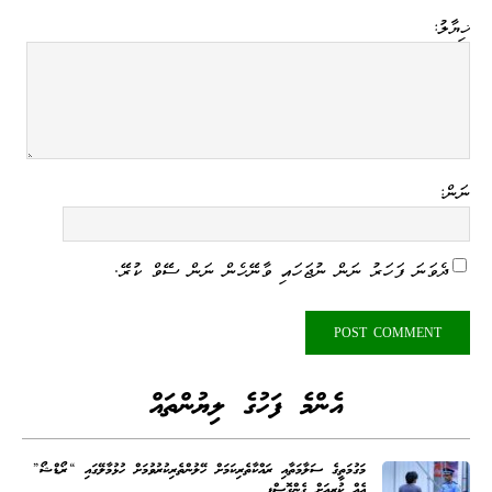
ޚިޔާލު:
ނަން:
ދެވަނަ ފަހަރު ނަން ނުޖަހައި ވާނޭހެން ނަން ސޭވް ކުރޭ.
އެންމެ ފަހުގެ ލިޔުންތައް
މަގުމަތީގެ ސަލާމަތާއި ރައްކާތެރިކަމަށް ހޭލުންތެރިކުރުވުމަށް ހުޅުމާލޭގައި “ރޯޑްޝޯ”
އެއް ކުރިއަށް ގެންގޮސްފި