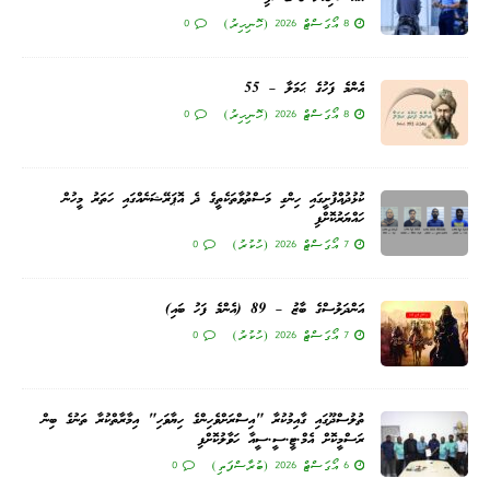
8 އޯގަސްޓް 2026 (ހޮނިހިރު)
0
އެންމެ ފަހުގެ ޙަމަލާ – 55
8 އޯގަސްޓް 2026 (ހޮނިހިރު)
0
ކުޅުދުއްފުށީގައި ހިންގި މަސްތުވާތަކެތީގެ ދެ އޮޕަރޭޝަނެއްގައި ހަތަރު މީހުން
ހައްޔަރުކޮށްފި
7 އޯގަސްޓް 2026 (ހުކުރު)
0
އަންދަލުސްގެ ބާޒު – 89 (އެންމެ ފަހު ބައި)
7 އޯގަސްޓް 2026 (ހުކުރު)
0
ތުލުސްދޫގައި ގާއިމުކުރާ "އިސްރަށްވެހިންގެ ހިޔާވަހި" އިމާރާތްކުރާ ތަނުގެ ބިން
ރަސްމީކޮށް އެމް.ޓީ.ސީ.ސީއާ ހަވާލުކޮށްފި
6 އޯގަސްޓް 2026 (ބުރާސްފަތި)
0