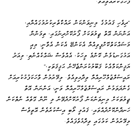
ފާހަގަކުރެއްވިއެވެ.
"ދިވެހި ޤައުމުގެ މިނިވަންކަން ރައްކާތެރިކުރުމުގައްޔާއި،
އަންނަން އޮތް ޖީލުތަކަށް ފޯރުކޮށްދިނުގައި، ތިމަންނާ
މަސައްކަތްކޮށްފީވިއްޔާ އެކަންޏޭ އެކަން އެވާނީ. މިއީ
އަޅުގަނޑުމެން ކޮންމެ މީހަކު، އެއްވެސް ޝައްކެއްނެތި، މިއަދު
ޔަޤީންކަމާއެކު ޤަބޫލުކުރަންޖެހޭނެ ޙަޤީޤަތަކީ،"
ރައީސުލްޖުމްހޫރިއްޔާ ވިދާޅިވިއެވެ. މިމޭރުމުން ވާހަކަފުޅުކުރިއަށް
ގެންދަވަމުން ރައީސުލްޖުމްހޫރިއްޔާ ވަނީ، އަންނަން އޮތް
ޖީލުތަކަށް މިނިވަންކަން ފޯރުކޮށްދެވޭނެ މި ނޫން ގޮތެއް ނެތްކަން
ހަނދާންކޮށްދެއްވައި، ޤައުމީ ލޯބި އިސްކުރެވެން އޮތީވެސް
މިމޭރުމުން ކަމުގައި ވިދާޅުވެފައެވެ.