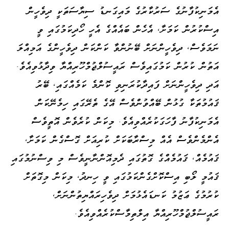
އެމަނިކުފާނުގެ ސަރުކާރުގެ މައިގަނޑު ސިޔާސަތަކީ ދިވެހީން
އިސްކުރުން ކަމަށާ، އެހެން ބައެއްގެ އެހީ ހޯދިކަމުގައި ވީ
ނަމަވެސް، ދިވެހީންނަށް ބޭނުންވާ ކަންކަން ދިވެހީންގެ އަމިއްލަ
އަތުން ކުރުން ކަމުގައިވެސް ރައީސުލްޖުމްހޫރިއްޔާ ވިދާޅުވިއެވެ.
އަދި ދިވެހީންނަށް ފައިދާކުރަނިވި ކޮންމެ ކަމެއްގައި، ބޭރު
ޤައުމުތަކާ ގުޅުން ބޭއްވުންވެސް އޭގެ ތެރޭގައި ހިމެނޭކަން
އެމަނިކުފާނު ފާހަގަކުރެއްވިއެވެ. މިކަން ކުރެވެން އޮތީވެސް
އެންމެންވެސް އެއް މިސްރާބަކަށް ކުރިއަށް ގޮސްގެން ކަމަށާ،
ޤައުމެއް، ޤައުމެއްގެ ގޮތުގައި ދެމިއޮންނާނީވެސް މި ވިސްނުމުގައި
ޤައުމީ ލޯބި އިސްކޮށްގެންކަމުގައި ވީ ހިނދު، މިކަން މިގޮތަށް
ކުރުމުގެ ޢަޒުމު ކަނޑައެޅުމަށް ދިވެހިރައްޔިތުންނަށް،
ރައީސުލްޖުމްހޫރިއްޔާ އިލްތިމާސްކުރެއްވިއެވެ.