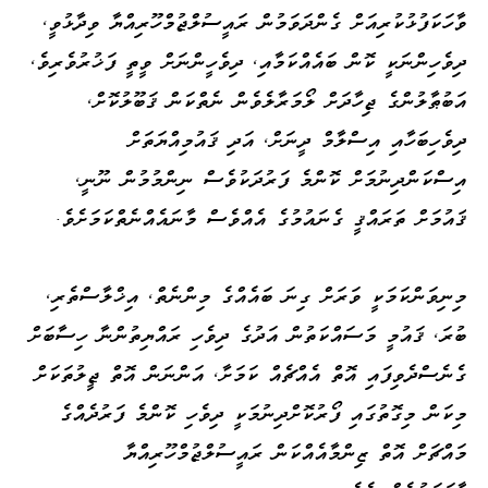
ވާހަކަފުޅުކުރިއަށް ގެންދަވަމުން ރައީސުލްޖުމްހޫރިއްޔާ ވިދާޅުވީ،
ދިވެހިންނަކީ ކޮން ބައެއްކަމާއި، ދިވެހީންނަށް ވީތީ ފަޚުރުވެރިވެ،
އަބުޠާލުންގެ ޖިހާދަށް ލޯމަރާލެވެން ނެތްކަން ޤަބޫލުކޮށް،
ދިވެހިބަހާއި އިސްލާމް ދީނަށް، އަދި ޤައުމިއްޔަތަށް
އިސްކަންދިނުމަށް ކޮންމެ ފަރުދަކުވެސް ނިންމުމުން ނޫނީ،
ޤައުމަށް ތަރައްޤީ ގެނައުމުގެ އެއްވެސް މާނައެއްނެތްކަމަށެވެ.
މިނިވަންކަމަކީ ވަރަށް ގިނަ ބައެއްގެ މިންނެތް، އިޚްލާސްތެރި،
ބުރަ، ޤައުމީ މަސައްކަތުން އަދުގެ ދިވެހި ރައްޔިތުންނާ ހިސާބަށް
ގެނެސްދެވިފައި އޮތް އެއްޗެއް ކަމަށާ، އަންނަން އޮތް ޖީލުތަކަށް
މިކަން މިގޮތުގައި ފޯރުކޮށްދިނުމަކީ ދިވެހި ކޮންމެ ފަރުދެއްގެ
މައްޗަށް އޮތް ޒިންމާއެއްކަން ރައީސުލްޖުމްހޫރިއްޔާ