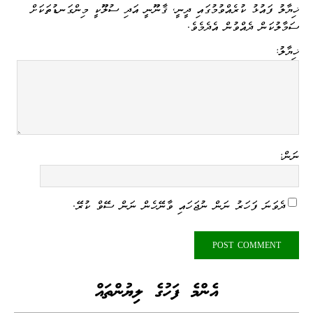
nk
n
er
m
pp
ޚިޔާލު ފައުޅު ކުރެއްވުމުގައި ދީނީ، ޤާނޫނީ އަދި ސުލޫކީ މިންގަނޑުތަކަށް
ސަމާލުކަން ދެއްވުން އެދެމެވެ.
ޚިޔާލު:
ނަން:
ދެވަނަ ފަހަރު ނަން ނުޖަހައި ވާނޭހެން ނަން ސޭވް ކުރޭ.
އެންމެ ފަހުގެ ލިޔުންތައް