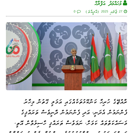
މުޙައްމަދު އަފްރާޙް
27 ޖުލައި 2025 (އާދީއްތަ)
0
ރާއްޖޭގެ ހުރިހާ ކަންކޮޅުތަކެއްގައި އަމަލީ ގޮތުން މިހާރު
ފެންނަމުން އެދަނީ، އަދި ފެންނަމުން ދާނީވެސް ތަރައްޤީގެ
މަސައްކަތްތައް ކަމަށާ، ނަމަވެސް ތަރައްޤީ ހާސިލުވާން އޮތީ،