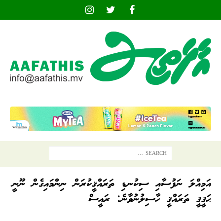
އަމިއްލަ ނަފުސާއި ސިކުނޑި ތަރައްޤީކުރަން ނިންމައިގެން ނޫނީ
ޙަޤީޤީ ތަރައްޤީ ހާސިލުނުވާނެ: ރައީސް