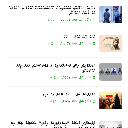
މަގުމަތީގެ ސަލާމަތާއި ރައްކާތެރިކަމަށް ހޭލުންތެރިކުރުވުމަށް ހުޅުމާލޭގައި “ރޯޑްޝޯ”
އެއް ކުރިއަށް ގެންގޮސްފި
8 އޯގަސްޓް 2026 (ހޮނިހިރު)
0
އެންމެ ފަހުގެ ޙަމަލާ – 55
8 އޯގަސްޓް 2026 (ހޮނިހިރު)
0
ކުޅުދުއްފުށީގައި ހިންގި މަސްތުވާތަކެތީގެ ދެ އޮޕަރޭޝަނެއްގައި ހަތަރު މީހުން
ހައްޔަރުކޮށްފި
7 އޯގަސްޓް 2026 (ހުކުރު)
0
އަންދަލުސްގެ ބާޒު – 89 (އެންމެ ފަހު ބައި)
7 އޯގަސްޓް 2026 (ހުކުރު)
0
ތުލުސްދޫގައި ގާއިމުކުރާ "އިސްރަށްވެހިންގެ ހިޔާވަހި" އިމާރާތްކުރާ ތަނުގެ ބިން