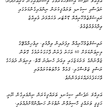
އަމިއްލަ ނަފުސު އިސްލާހުކުރުމުގެ ވިސްނުމާއިގެން ކުރިއަށްދާން،
ނަފުސާއި ސިކުނޑި ތަރައްޤީކުރަން ނިންމައިގެންކަމުގައި
ރައީސުލްޖުމްހޫރިއްޔާ ޑޮކްޓަރ މުޙައްމަދު މުޢިއްޒު
ވިދާޅުވެއްޖެއެވެ.
ރައީސުލްޖުމްހޫރިއްޔާ މިފަދައިން ވިދާޅުވީ، ދިވެހިރާއްޖޭގެ
މިނިވަންކަމަށް 60 އަހަރު ފުރުން ފާހަގަކުރުމުގެ ގޮތުން
ޒުވާނުންގެ މަރުކަޒުގައި މިއަދު ހެނދުނު އޮތް، މިނިވަން ދުވަހުގެ
ރަސްމީ ޖަލްސާގައި، ޤައުމާ މުޚާޠަބުކުރައްވައި
ވާހަކަފުޅުދައްކަވަމުންނެވެ.
އަމިއްލަ ނަފުސާއި ސިކުނޑި ތަރައްޤީކުރަން ނިންމައިގެން ނޫނީ
ޙަޤީޤީ ތަރައްޤީ ހާސިލުވާން ނެތްކަން ހަނދާންކޮށްދެއްވައި،