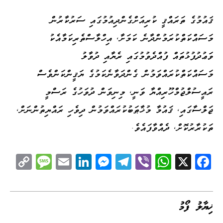
ޤައުމުގެ ތަރައްޤީ ކުރިއަށްގެންދިއުމުގައި ސަރުކާރުން
މަސައްކަތްކުރަމުންދާނެ ކަމަށާ، އިހްލާސްތެރިކަމާއެކު
ވަޢުދުފުޅުތައް ފުއްދެވުމުގައި ރެޔާއި ދުވާލު
މަސައްކަތްކުރައްވަމުން ގެންދަވާނެކަމުގެ ޔަޤީންކަންވެސް
ރައީސުލްޖުމްހޫރިއްޔާ ވަނީ، މިނިވަން ދުވަހުގެ ރަސްމީ
ޖަލްސާގައި، ޤައުމާ މުޚާޠަބުކުރައްވަމުން ދިވެހި ރައްޔިތުންނަށް،
ތަކުރާރުކޮށް، ދެއްވާފައެވެ.
C
M
E
Li
M
Te
Vi
W
X
Fa
op
es
m
nk
es
le
be
ha
ce
y
sa
ail
ed
se
gr
r
ts
bo
Li
ge
I
ng
a
A
ok
ޚިޔާލު ފޯމު