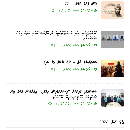
އެންމެ ފަހުގެ ޙަމަލާ – 55
8 އޯގަސްޓް 2026 (ހޮނިހިރު)
0
ކުޅުދުއްފުށީގައި ހިންގި މަސްތުވާތަކެތީގެ ދެ އޮޕަރޭޝަނެއްގައި ހަތަރު މީހުން
ހައްޔަރުކޮށްފި
7 އޯގަސްޓް 2026 (ހުކުރު)
0
އަންދަލުސްގެ ބާޒު – 89 (އެންމެ ފަހު ބައި)
7 އޯގަސްޓް 2026 (ހުކުރު)
0
ތުލުސްދޫގައި ގާއިމުކުރާ "އިސްރަށްވެހިންގެ ހިޔާވަހި" އިމާރާތްކުރާ ތަނުގެ ބިން
ރަސްމީކޮށް އެމް.ޓީ.ސީ.ސީއާ ހަވާލުކޮށްފި
6 އޯގަސްޓް 2026 (ބުރާސްފަތި)
0
އޯގަސްޓް 2026