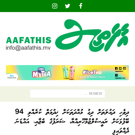
ދިވެހި ދައުލަތަށް ދިގު މުއްދަތަކަށް ޚިދުމަތް ކުރެއްވި 94
ބޭފުޅަކަށް ރައީސުލްޖުމްހޫރިއްޔާ، ޝަރަފުގެ ބެޖާއި، އައްޑަނަ
ދެއްވައިފި