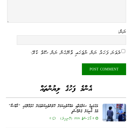
ނަން:
ދެވަނަ ފަހަރު ނަން ނުޖަހައި ވާނޭހެން ނަން ސޭވް ކުރޭ.
އެންމެ ފަހުގެ ލިޔުންތައް
މަގުމަތީގެ ސަލާމަތާއި ރައްކާތެރިކަމަށް ހޭލުންތެރިކުރުވުމަށް ހުޅުމާލޭގައި “ރޯޑްޝޯ”
އެއް ކުރިއަށް ގެންގޮސްފި
8 އޯގަސްޓް 2026 (ހޮނިހިރު)
0