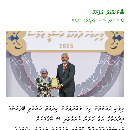
މުޙައްމަދު އަފްރާޙް
27 ޖުލައި 2025 (އާދީއްތަ)
0
ދިވެހި ދައުލަތަށް ދިގު މުއްދަތަކަށް ޚިދުމަތް ކުރެއްވި ބޭފުޅުންގެ
ޚިދުމަތުގެ އަގު ވަޒަން ކުރައްވައި 94 ބޭފުޅަކަށް
ރައީސުލްޖުމްހޫރިއްޔާ ޑޮކްޓަރ މުޙައްމަދު މުޢިއްޒު، ޝަރަފުގެ