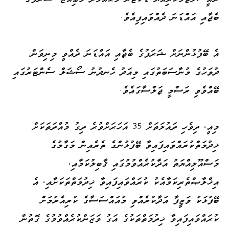
ބެޖާއި އައްޑަނަ ދެއްވައިފިއެވެ.
އެ ބޭފުޅުންނަށް ޝަރަފުގެ ބެޖާއި އައްޑަނަ ދެއްވީ މިނިވަން
ދުވަހުގެ މުނާސަބަތުގައި މިއަދު ހެނދުނު ސޯޝަލް ސެންޓަރުގައި
ބޭއްވެވި ރަސްމީ ޖަލްސާގައެވެ.
މިއީ، ދިވެހި ދައުލަތަށް 35 އަހަރަށްވުރެ ދިގު މުއްދަތަކަށް
ޚިދުމަތްކުރައްވައިފައިވާ ބޭފުޅުންގެ ތެރެއިން މަގާމުގެ
މަސްއޫލިއްޔަތު އަދާކުރެއްވުމުގައި ޤާބިލުކަމާއި،
އިޚްލާޞްތެރިކަމާއެކު ކުރައްވައިފައިވާ ޚިދުމަތްތަކަށާއި، އެ
ބޭފުޅަކު ވަޒީފާ އަދާކުރެއްވި މުއައްސަސާގެ ކުރިއެރުމަށް
ކުރައްވައިފައިވާ ޚިދުމަތްތަކުގެ އަގު ވަޒަންކުރެއްވުމުގެ ގޮތުން