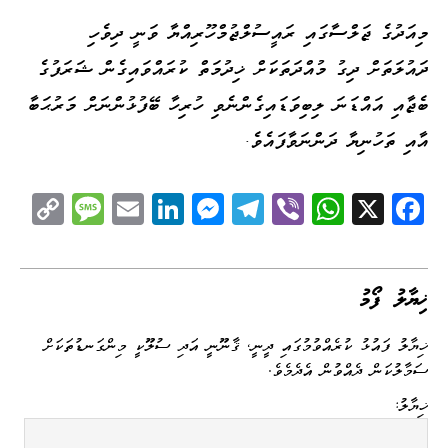
މިއަދުގެ ޖަލްސާގައި ރައީސުލްޖުމްހޫރިއްޔާ ވަނީ ދިވެހި
ދައުލަތަށް ދިގު މުއްދަތަކަށް ޚިދުމަތް ކުރައްވައިގެން ޝަރަފުގެ
ބެޖާއި އައްޑަނަ ލިބިވަޑައިގެންނެވި ހުރިހާ ބޭފުޅުންނަށް މަރުޙަބާ
އާއި ތަހުނިޔާ ދަންނަވާފައެވެ.
C
M
E
Li
M
Te
Vi
W
X
Fa
op
es
m
nk
es
le
be
ha
ce
y
sa
ail
ed
se
gr
r
ts
bo
Li
ge
I
ng
a
A
ok
ޚިޔާލު ފޯމު
nk
n
er
m
pp
ޚިޔާލު ފައުޅު ކުރެއްވުމުގައި ދީނީ، ޤާނޫނީ އަދި ސުލޫކީ މިންގަނޑުތަކަށް
ސަމާލުކަން ދެއްވުން އެދެމެވެ.
ޚިޔާލު: