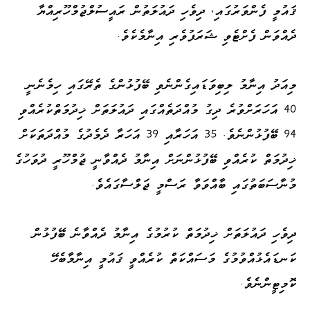
ޤައުމީ ފެންވަރުގައި، ދިވެހި ދައުލަތުން ރައީސުލްޖުމްހޫރިއްޔާ
ދެއްވަން ފެށްޓެވި ޝަރަފުވެރި އިނާމެކެވެ.
މިއަދު އިނާމު ލިބިވަޑައިގެންނެވި ބޭފުޅުންގެ ތެރޭގައި ހިމެނެނީ
40 އަހަރަށްވުރެ ދިގު މުއްދަތެއްގައި ދައުލަތަށް ޚިދުމަތްކުރެއްވި
94 ބޭފުޅުންނެވެ. 35 އަހަރާއި 39 އަހަރާ ދެމެދުގެ މުއްދަތަކަށް
ޚިދުމަތް ކުރެއްވި ބޭފުޅުންނަށް އިނާމު ދެއްވާނީ ޖުމްހޫރީ ދުވަހުގެ
މުނާސަބަތުގައި ބާއްވަވާ ރަސްމީ ޖަލްސާގައެވެ.
ދިވެހި ދައުލަތަށް ޚިދުމަތް ކުރުމުގެ އިނާމު ދެއްވާނެ ބޭފުޅުން
ކަނޑައެޅުއްވުމުގެ މަސައްކަތް ކުރެއްވީ ޤައުމީ އިނާމާބެހޭ
ކޮމިޓީންނެވެ.