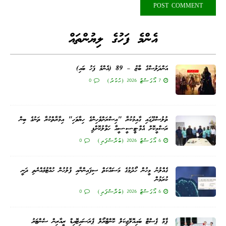
އެންމެ ފަހުގެ ލިޔުންތައް
އަންދަލުސްގެ ބާޒު – 89 (އެންމެ ފަހު ބައި)
7 އޯގަސްޓް 2026 (ހުކުރު)
0
ތުލުސްދޫގައި ގާއިމުކުރާ "އިސްރަށްވެހިންގެ ހިޔާވަހި" އިމާރާތްކުރާ ތަނުގެ ބިން
ރަސްމީކޮށް އެމް.ޓީ.ސީ.ސީއާ ހަވާލުކޮށްފި
6 އޯގަސްޓް 2026 (ބުރާސްފަތި)
0
ގެއްލުނު މީހުން ހޯދުމުގެ މަސައްކަތް ސިފައިންނާއި ފުލުހުން ހުއްޓުމެއްނެތި ދަނީ
ކުރަމުން
6 އޯގަސްޓް 2026 (ބުރާސްފަތި)
0
ޕާމް ޕެސްޓް ބައިއޮލޮޖިކަލް ކޮންޓްރޯލް ޕެރަސައިޓޮއިޑް ރީއާރިން ސެންޓަރު