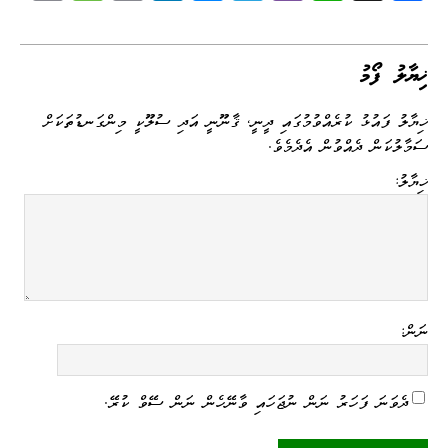
op
es
m
nk
es
le
be
ha
ce
y
sa
ail
ed
se
gr
r
ts
bo
Li
ge
I
ng
a
A
ok
ޚިޔާލު ފޯމު
nk
n
er
m
pp
ޚިޔާލު ފައުޅު ކުރެއްވުމުގައި ދީނީ، ޤާނޫނީ އަދި ސުލޫކީ މިންގަނޑުތަކަށް
ސަމާލުކަން ދެއްވުން އެދެމެވެ.
ޚިޔާލު:
ނަން:
ދެވަނަ ފަހަރު ނަން ނުޖަހައި ވާނޭހެން ނަން ސޭވް ކުރޭ.