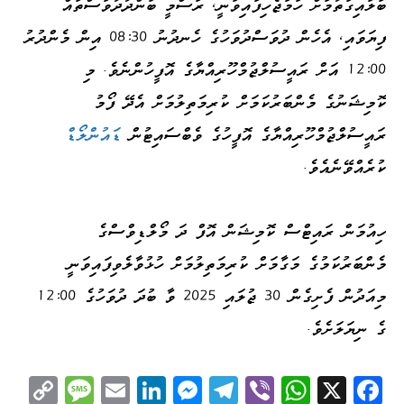
ބަލައިގަތުމަށް ހަމަޖެހިފައިވަނީ، ރަސްމީ ބަންދުދުވަސްތައް
ފިޔަވައި، އެހެން ދުވަސްދުވަހުގެ ހެނދުނު 08:30 އިން މެންދުރު
12:00 އަށް ރައީސުލްޖުމްހޫރިއްޔާގެ އޮފީހުންނެވެ. މި
ކޮމިޝަނުގެ މެންބަރުކަމަށް ކުރިމަތިލުމަށް އެދޭ ފޯމު
ރައީސުލްޖުމްހޫރިއްޔާގެ އޮފީހުގެ ވެބްސައިޓުން
ޑައުންލޯޑް
ކުރެއްވޭނެއެވެ.
ހިއުމަން ރައިޓްސް ކޮމިޝަން އޮފް ދަ މޯލްޑިވްސްގެ
މެންބަރުކަމުގެ މަގާމަށް ކުރިމަތިލުމަށް ހުޅުވާލެވިފައިވަނީ
މިއަދުން ފެށިގެން 30 ޖުލައި 2025 ވާ ބުދަ ދުވަހުގެ 12:00
ގެ ނިޔަލަށެވެ.
C
M
E
Li
M
Te
Vi
W
X
Fa