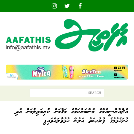
އެޗްއާރްސީއެމްގެ މެންބަރުކަމުގެ މަޤާމަށް ކުރިމަތިލުމަށް އެދި
ހުށަހެޅުމުގެ ފުރުޞަތު އަލުން ހުޅުވާލައްވައިފި