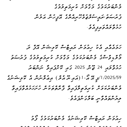
މެންބަރުކަމުގެ މަގާމަށް ކުރިމަތިލުމުގެ
ފުރުޞަތު،ރައީސުލްޖުމްހޫރިއްޔާގެ އޮފީހުން އަލުން
ހުޅުވާލައްވައިފިއެވެ.
ހަމައެއާއި އެކު ހިއުމަން ރައިޓްސް ކޮމިޝަން އޮފް ދަ
މޯލްޑިވްސްގެ މެންބަރުކަމުގެ މަގާމަށް ކުރިމަތިލުމުގެ ފުރުޞަތު
ހުޅުވާލައި 24 ޖޫން 2025 ގައި ކޮށްފައިވާ ނަންބަރު
1/2025/59/ޕީ.އޭ.އޯ-1(އައި.ޔޫ.އެލް) އިޢުލާނުން އެ ކޮމިޝަނުގެ
މެންބަރުކަމަށް ކުރިމަތިލާފައިވާ ފާރާތްތަކުން ހުށަހަޅުއްވާފައިވާ
ލިޔުންތައްވާނީ ބަލާގަންފައެވެ.
ހިއުމަން ރައިޓްސް ކޮމިޝަނުގެ މެންބަރުކަމުގެ ފޯމު