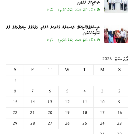
ރަސްމީކޮށް ހުޅުވައިފި
6 އޯގަސްޓް 2026 (ބުރާސްފަތި)
0
ރައީސުލްޖުމްހޫރިއްޔާގެ ދެކަނބަލުން އުކުޅަހަށް ކުރެއްވި ދަތުރުފުޅު ނިންމަވާލައްވާ މާލެ
ވަޑައިގަންނަވައިފި
6 އޯގަސްޓް 2026 (ބުރާސްފަތި)
0
އޯގަސްޓް 2026
S
F
T
W
T
M
S
1
8
7
6
5
4
3
2
15
14
13
12
11
10
9
22
21
20
19
18
17
16
29
28
27
26
25
24
23