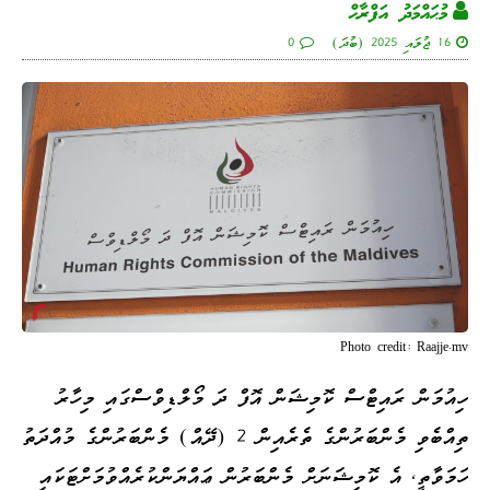
މުޙައްމަދު އަފްރާޙް
16 ޖުލައި 2025 (ބުދަ)
0
Photo credit: Raajje.mv
ހިއުމަން ރައިޓްސް ކޮމިޝަން އޮފް ދަ މޯލްޑިވްސްގައި މިހާރު
ތިއްބެވި މެންބަރުންގެ ތެރެއިން 2 (ދޭއް) މެންބަރުންގެ މުއްދަތު
ހަމަވާތީ، އެ ކޮމިޝަނަށް މެންބަރުން ޢައްޔަންކުރެއްވުމަށްޓަކައި