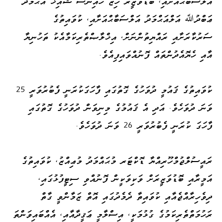
އަލްސަބާޙްއަށާއި، ބޮޑުވަޒީރު ހިޒް ހައިނަސް ޝައިޚް އަޙްމަދު
ޢަބްދުﷲ އަލްއަޙްމަދު އަލްސަބާޙްއަށާއި، ކުވައިތުގެ
ސަރުކާރަށާއި ރައްޔިތުންނަށް، އިޚްލާޞްތެރިކަމާއެކު ތަހުނިޔާ
އާއި ހެޔޮއެދުންތައް ފޮނުއްވައިފިއެވެ.
ކުވައިތުގެ ޤައުމީ ދުވަހުގެ ގޮތުގައި ފާހަގަކުރަނީ ފެބުރުވަރީ 25
ވަނަ ދުވަހެވެ. އަދި އެ ޤައުމުގެ މިނިވަން ދުވަހުގެ ގޮތުގައި
ފާހަގަ ކުރަނީ ފެބުރުވަރީ 26 ވަނަ ދުވަހެވެ.
ރައީސުލްޖުމްހޫރިއްޔާ ޑޮކްޓަރ މުޙައްމަދު މުޢިއްޒު، ކުވައިތުގެ
އަމީރާއި ބޮޑުވަޒީރަށް ވަކިވަކީން ފޮނުއްވި ސިޓީފުޅުގައި،
ދިވެހިރާއްޖެއާއި ކުވައިތާ ދެމެދުގައި އޮތް ޒަމާންވީ ގާތް
ރަހުމަތްތެރިކަމުގެ ގުޅުމަކީ، އިސްލާމީ ޢަޤީދާއާއި، އެއްބައިވަންތަ