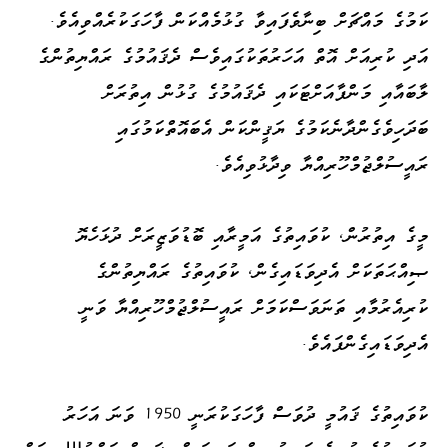
ކަމުގެ މައްޗަށް ބިނާވެފައިވާ ގުޅުމެއްކަން ފާހަގަކުރެއްވިއެވެ.
އަދި ކުރިއަށް އޮތް އަހަރުތަކުގައިވެސް ދެޤައުމުގެ ރައްޔިތުންގެ
ލާބައާއި މަންފާއަށްޓަކައި ދެޤައުމުގެ ގުޅުން އިތުރަށް
ބަދަހިވެގެންދާނެކަމުގެ ޔަޤީންކަން އެބައޮތްކަމުގައި
ރައީސުލްޖުމްހޫރިއްޔާ ވިދާޅުވިއެވެ.
މީގެ އިތުރުން، ކުވައިތުގެ އަމީރާއި ބޮޑުވަޒީރަށް ދުޅަހެޔޮ
ޞިއްޙަތަކަށް އެދިވަޑައިގެން، ކުވައިތުގެ ރައްޔިތުންގެ
ކުރިއެރުމާއި ތަނަވަސްކަމަށް ރައީސުލްޖުމްހޫރިއްޔާ ވަނީ
އެދިވަޑައިގެންފައެވެ.
ކުވައިތުގެ ޤައުމީ ދުވަސް ފާހަގަކުރަނީ 1950 ވަނަ އަހަރު