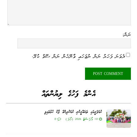
ނަން:
ދެވަނަ ފަހަރު ނަން ނުޖަހައި ވާނޭހެން ނަން ސޭވް ކުރޭ.
އެންމެ ފަހުގެ ލިޔުންތައް
ކުޑަފަރީގައި ތަރައްޤީކުރި ކުޑަކުދިންގެ ޕާކު ހުޅުވައިފި
10 އޯގަސްޓް 2026 (ހޯމަ)
0