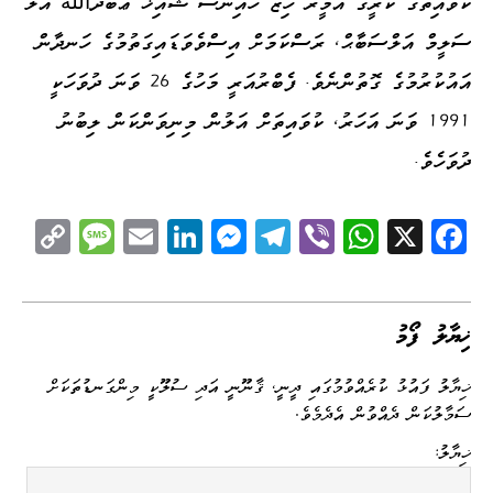
ކުވައިތުގެ ކުރީގެ އަމީރު ހިޒް ހައިނަސް ޝައިޚް ޢަބްދުالله އަލް
ސަލީމް އަލްސަބާޙް، ރަސްކަމަށް އިސްވެވަޑައިގަތުމުގެ ހަނދާން
އައުކުރުމުގެ ގޮތުންނެވެ. ފެބްރުއަރީ މަހުގެ 26 ވަނަ ދުވަހަކީ
1991 ވަނަ އަހަރު، ކުވައިތަށް އަލުން މިނިވަންކަން ލިބުނު
ދުވަހެވެ.
C
M
E
Li
M
Te
Vi
W
X
Fa
op
es
m
nk
es
le
be
ha
ce
y
sa
ail
ed
se
gr
r
ts
bo
Li
ge
I
ng
a
A
ok
ޚިޔާލު ފޯމު
nk
n
er
m
pp
ޚިޔާލު ފައުޅު ކުރެއްވުމުގައި ދީނީ، ޤާނޫނީ އަދި ސުލޫކީ މިންގަނޑުތަކަށް
ސަމާލުކަން ދެއްވުން އެދެމެވެ.
ޚިޔާލު: