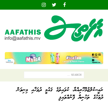
ރައީސުލްޖުމްހޫރިއްޔާ، ކުވައިތުގެ ޤައުމީ ދުވަހާއި މިނިވަން
ދުވަހުގެ ތަހުނިޔާ ފޮނުއްވައިފި