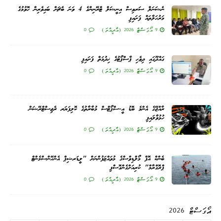
ނެޝަނަލް ސަރވިސް އިނީޝަލް ޓްރޭނިންގެ 4 ވަނަ ބެޗަށް ބައިވެރިން ހޮވުމުގެ
މަރުހަލާތައް ފަށައިފި
9 އޯގަސްޓް 2026 (އާދީއްތަ)
0
ގައްދޫގައި ދިވެހި ޕާސްޕޯޓުގެ ޚިދުމަތް ފަށައިފި
9 އޯގަސްޓް 2026 (އާދީއްތަ)
0
ރާއްޖޭގެ އެންމެ ބޮޑު އީ-ސްޕޯޓްސް މުބާރާތުގެ ކޮލިފަޔަރ ރެޖިސްޓްރޭޝަން
ހުޅުވާލައިފި
9 އޯގަސްޓް 2026 (އާދީއްތަ)
0
ބެންކް އޮފް މޯލްޑިވްސްގެ މުވައްޒަފުންނަށް "ލީޑަރޝިޕް އެންހޭންސްމެންޓް
ޕްރޮގްރާމް" ކުރިއަށްގެންގޮސްފި
9 އޯގަސްޓް 2026 (އާދީއްތަ)
0
އޯގަސްޓް 2026