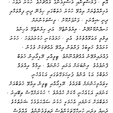
އޮތީ ، ފަލަސްތީނާއި މުސްލިމުންގެ މައްޗަށެވެ. ހުކުރު ދުވަހު ،
މުޅިރާއްޖެޔަށް އިއްވޭ ހުކުރު ޚުތުބާގައި ހިމެނޭ ދީނީ ފިލާވަޅާއި
ދީނީ ޝިޢާރަކީ ، ފަށްފަށްކޮށް ، މީސްތަކުންނަށް
ހަނދާންކޮށްދޭން ، ލިޔެވެންޖެހޭ އަދި ކިޔެންޖެހޭ މުހިންމު
ޢިލްމީ މަޢުލޫމާތެކެވެ. އެއީ ، ހަމައެކަނި ހުކުރުދުވަހު ، ހުކުރު
ކުރައްވާ ޚަތީބުގެ ފަރާތުން އިއްވޭ އެއްޗަކަށް ވެގެން ،
ފުއްދައިލެވޭނެ އެއްޗެއްނޫނެވެ. ޓީވީއާއި ރޭޑިއޯއިން ޚުތުބާ
ފޮނުވެއެވެ. މިންބަރަށް އަރައި ހުންނަވާ ، އިމާމާ އިއްވަވާ
ޚުތުބާގެ އަޑު އެންމެ ފުރިހަމަގޮތުގައި އަޑުއެހެނީ
ކިތައްމީހުންނަށް ބާވައެވެ. ރޭޑިއޯއާއި ޓީވީން އިއްވޭ ޚުތުބާއަށް
ކަނުލައި އަޑުއެހެނީ ކާކަށް ހެއްޔެވެ ؟ ހުކުރަށްގޮސް ތިބޭއިރު ،
ޚުތުބާއަށް ކަނުލައި އެހުމަކީ ހުކުރު ޞައްޙަވުމުގެ ޝަރުތެކެވެ.
ދުނިޔެ މިދަނީ ހުރިހާގޮތަކުންވެސް ދަތިވަމުންނެވެ. އެއްވެސް