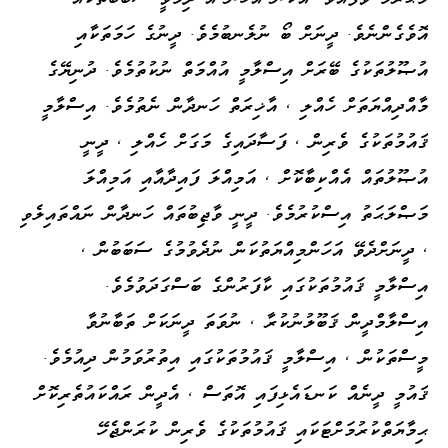
އޮވެގެންނެވެ. ދީނަށް ބޯ ނުލެނބުމެވެ. ދީނުގެ ހަމަތަކާއި
އުޞޫލުތަކުގެ ބޭރަށް އިސްލާމީ އުއްމަތް ނުކުތުމެވެ. ދުނިޔޭގެ
މާއްދިއްޔަތަށް ހެއްލި ، އާޚިރަތް ހަނދާން ނެތުމެވެ. އިސްލާމީ
ޤައުމުތަކުގެ ވެރިން ، ފަސާދައިގެ މަގަށް ހެއްލި ، ދީނީ
އުޞޫލުތައް އެއްކިބާކޮށް ، އަމިއްލަ ފައިދާއާއި އަމިއްލަ
މަޞްލަޙަތު އިސްކުރުމެވެ. ދީނީ ވާޖިބުތައް ހަނދާން ނައްތައިލެވި
، ދީނަށްދެވޭ އަހަންމިއްޔަތުކަން ނުދެވުމުގެ ސަބަބުން ،
އިސްލާމީ ޤައުމުތަކުގައި ކާފަރުންގެ ބަސްގަދަވުމެވެ.
އިސްލާމްދީން ޤަބޫލުނުކުރާ ، ނުވަތަ ދީނަކަށް ތަބާނުވާ
މީސްތަކުން ، އިސްލާމީ ޤައުމުތަކުގައި އިތުރުވަމުން ދިއުމެވެ.
ޤައުމީ ދީނެއް ކަނޑައެޅިފައި އޮތަސް ، އެދީން ރައްކައުތެރިކޮށް
ޙިމާޔަތްކުރުމަށްޓަކައި ޤައުމުތަކުގެ ވެރިން ކުރަންޖެހޭ