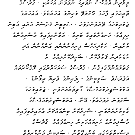
މީލާދީން އެއްހާސް ނުވަދިހަ ނުވަވަނަ އަހަރަކީ ، ޤުދްސްގެ
ތާރީޚުގައި ފާހަގަ ކޮށްލެވޭ މުހިންމު އަހަރެކެވެ. އެއަހަރުގެ
ޖުލައިމަހުގެ ތޭރަވަނަދުވަހު ، ޞަލީބީން ޤުދްސަށް އަރައި އެބިން
ހިފިއެވެ. ހަނގުރާމައިގާ ބަލިވެ ، އަމާންދީފައިވާ މުސްލިމުންގެ
ތެރެއިން ، ހަތްދިހަހާސް ފިރިހެނުންނާއި އަންހެނުން އަދި
ކުޑަކުދިން ޤަތުލުކޮށް ، ޝަހީދުކޮށްލިއެވެ. އެ
ޤަތުލުޢާންމާގުޅިގެން ، ޤުދްސްގެ ސަރަޙައްދުގައި ލޭގެކޯރުތައް
އުފެދުނެވެ. ޞަލީބީންގެ ސިފައިންގެ ވެރިޔާ ރީމޯންޑް ،
އަލްމަސްޖިދުލްއަޤްޞާގެ ގޯތިތެރެޔަށްވަނީ ، ޖުލައިމަހުގެ
ސާދަވަނަ ދުވަހުއެވެ. އޭނާ ، އަލްމަސްޖިދުލްއަޤްޞާގެ
ގޯތިތެރެޔަށްވަނީ ، ޝާހީދުކޮށް ބިންމައްޗަށް އުކައިލެވިފައިވާ
މުސްލިމުންގެ ހަށިތައްމަތިން ހިނގާފައެވެ. ޤުދްސްގެ
މިސްކިތްތަކުގައި ބަންގިގޮވުން ، ޞަލީބީން މަނާކުރިއެވެ.