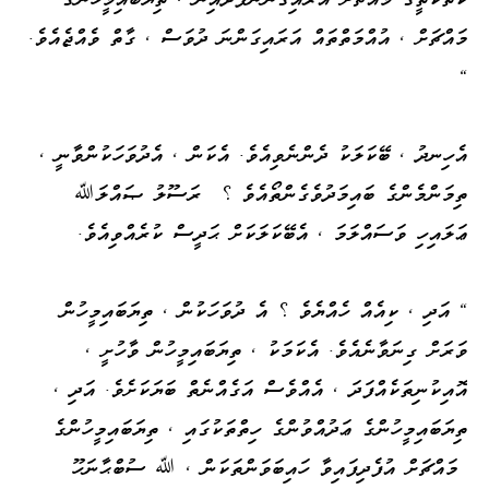
މައްޗަށް ، އުއްމަތްތައް އަރައިގަންނަ ދުވަސް ، ގާތް ވެއްޖެއެވެ.
"
އެހިނދު ، ބޭކަލަކު ދެންނެވިއެވެ. އެކަން ، އެދުވަހަކުންވާނީ ،
ތިމަންމެންގެ ބައިމަދުވެގެންތޯއެވެ ؟ ރަސޫލު ޞައްލަﷲ
ޢަލައިހި ވަސައްލަމަ ، އެބޭކަލަކަށް ޙަދީސް ކުރެއްވިއެވެ.
" އަދި ، ކިއެއް ހެއްޔެވެ ؟ އެ ދުވަހަކުން ، ތިޔަބައިމީހުން
ވަރަށް ގިނަވާނެއެވެ. އެކަމަކު ، ތިޔަބައިމީހުން ވާހުށީ ،
އޮއިކުނިތަކެއްފަދަ ، އެއްވެސް އަގެއްނެތް ބަޔަކަށެވެ. އަދި ،
ތިޔަބައިމީހުންގެ ޢަދުއްވުންގެ ހިތްތަކުގައި ، ތިޔަބައިމީހުންގެ
މައްޗަށް އުފެދިފައިވާ ހައިބަވަންތަކަން ، ﷲ ސުބްޙާނަހޫ