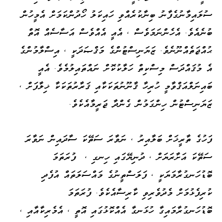
ސުލައިމާނުގެފާނު ބިނާކުރެއްވި ހައިކަލު ހޯދުންކަމަށް އެމީހުން
ބުނެއެވެ. އެހެންނަމަވެސް ، އެއީ އެއްވެސް އަސާސެއް އޮތް
ޙުއްޖަތެއްނޫނެވެ. ޒަޔަނިސްޓުންގެ މަޤްޞަދަކީ ، އިސްލާމުންގެ
އެ މުޤައްދަސް މިސްކިތް ހަލާކުކޮށް ނައްތައިލުމެވެ. އެއީ
ބައިނަލްއަޤްވާމީ ހުރިހާ ޤާނޫނުތަކަކާއި ޤަރާރުތަކަކާ ޚިލާފަށް ،
ޒަޔަނިސްޓުން ހިންގަމުން ގެންދާ ޖަރީމާއެކެވެ.
ފަހުގެ ތާރީޚަށް ބަލާއިރު ، ނަވާރަ ސަތޭކަ ސާދައިން ނަވާރަ
ސަތޭކަ އަށާރަޔަށް ، ދުނިޔޭގައި ހިނގި ، ފުރަތަމަ
ބޮޑުހަނގުރާމަޔަކީ ، ފަލަސްތީނުގެ މައްސަލަތައް އުފެދި
ކުރިފެޅުމަށް މެދުވެރިވި ކާރިސާއެކެވެ. ފުރަތަމަ
ބޮޑުހަނގުރާމައިގާ ހުޅަނގާ އެއްކޮޅުގައި އޮތީ ، އެމެރިކާއާއި ،