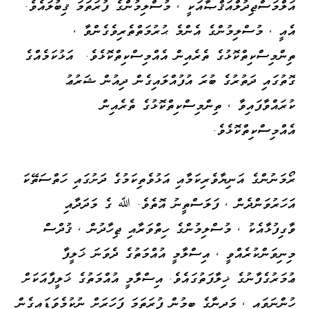
އަލްމަސްޖިދުލްއަޤްޞާއަކީ ، މުސްލިމުންގެ ފުރަތަމަ ޤިބުލައެވެ.
އެއީ ، މުސްލިމުންގެ އެންމެ ޙުރުމަތްތެރިވެގެންވާ ،
ތިންމިސްކިތްކޮޅުގެ ތެރެއިން އެއްމިސްކިތްކޮޅެވެ. އަޅުކަމެއްގެ
ގޮތުގައި ދަތުރުގެ ބުރަ އުފުއްލައިގެން ދިއުން ޝަރުޢު
ކުރައްވާފައިވާ ، ތިންމިސްކިތްކޮޅުގެ ތެރެއިން
އެއްމިސްކިތްކޮޅެވެ.
ރޯމަނުންގެ އަނިޔާވެރިކަމާއި އަޅުވެތިކަމުގެ ދަށުގައި ހަތްސަތޭކަ
އަހަރުވަންދެން ، ފަލަސްތީނު އޮތެވެ. ﷲ ގެ މަދަދާއި
ވާގިފުޅާއެކު ، މުސްލިމުންގެ ހިތްވަރާއި ޖިހާދުން ، ޤުދްސް
މިނިވަންކުރެއްވީ ، އިސްލާމީ އުއްމަތުގެ ދެވަނަ ޚަލީފާ
ޢުމަރުގެފާނުގެ ޚިލާފަތުގައެވެ. އިސްލާމީ އުއްމަތުގެ ޚަލީފާއަކަށް
ހުންނަވައި ، މަދީނާގެ ބިމުން ފުރަތަމަ ފަހަރަށް ނުކުމެވަޑައިގެން