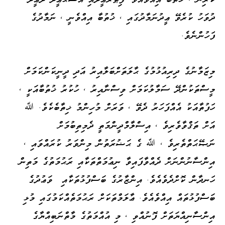
ދުވަހު ކުރެވޭ ޢީދުނަމާދުގައި ، ޚުތުބާ އިއްވެނީ ، ނަމާދުގެ
ފަހުންނެވެ.
މިޒަމާނުގެ ދިރިއުޅުމުގެ ޙާލަތަށްބަލާއިރު އަދި ދީނީކަންކަމަށް
މީސްތަކުންދޭ ސަމާލުކަމަށް ވިސްނާއިރު ، ހުކުރު ޚުތުބާއަކީ ،
ހަފުތާއަކު އެއްފަހަރު ދެވޭ ، ވަރަށް މުހިންމު ޚިތާބެކެވެ. ﷲ
އަށް ތަޤްވާވެރިވެ ، އިސްލާމްދީންމަތީ ދެމިތިބުމަށް
ނަޞޭޙަތްތެރިވެ ، ﷲ ގެ ޙަޟުރަތުން މިންވަރު ކުރައްވައި ،
އިންސާނުންނަށް ދެއްވާފައިވާ ނިޢުމަތްތަކާއި ރަޙުމަތުގެ މަތިން
ހަނދާން ކޮށްދެވެއެވެ. އިންޒާރުގެ ބަސްފުޅުތަކާއި ވަޢުދުގެ
ބަސްފުޅުތައް އިއްވެއެވެ. ޢާލަމްތަކަށް ރަޙުމަތެއްކަމުގައި މުޅި
އިންސާނިއްޔަތަށް ފޮނުއްވި ، މި އުއްމަތުގެ މާތްނަބިއްޔާގެ