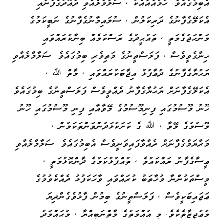
އެބިމުގައެވެ. ހަމައެއާއެކު ، ސަލާމްލެއްވި ދާއޫދުގެފާނާއި
އެކަލޭގެފާނުގެ ދަރިކަލުން ، ސުލައިމާނުގެފާނުގެ ނަބީކަމުގެ
މަންހަޖުގެމަތީ ، ތައުޙީދުގެ ރަސްކަމެއް ބިނާކުރައްވައި
ހިންގެވީވެސް ، ފަލަސްތީނުގެ މަތިވެރި ބިމުގައެވެ. ސަލާމްލެއްވި
ޔަޙުޔާގެފާނުގެ ދުޢާފުޅު އިޖާބަކުރައްވައި ، މާތް ﷲ ،
އެކަލޭގެފާނަށް ޔަޙުޔާގެފާނު ދެއްވީވެސް ފަލަސްތީނުގެ ބިމުގައެވެ.
ހޫނު މޫސުމުގައި ފިނިމޫސުމުގެ މޭވާއާއި ފިނި މޫސުމުގައި ހޫނު
މޫސުމުގެ މޭވާ ، ﷲ ގެ ކަށަކުޅަދުންވަންތަކަމުން ،
މަރްޔަމްގެފާނަށް ދެއްވާފައިވަނީވެސް އެބިމުގައެވެ. ސަލާމްލެއްވި
ޢީސާގެފާނު ރައްކައުވެ ، ތުއްޕުޅުކަމުގެ ދާންކޮޅުމަތީ ،
މީސްތަކުންނާ މުޚާތަބު ކުރައްވައި ވާހަކަފުޅު ދެއްކެވުމުގެ
ޢަޖައިބަކީވެސް ، ފަލަސްތީނުގެ ބިމުން ފާޅުވެގެންދިޔަ
މުޢުޖިޒާތެކެވެ. މި އުއްމަތުގެ މާތްނަބިއްޔާ ، މުޙައްމަދު