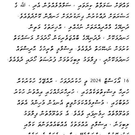
މައްޗަށް ޞަލަވާތް ކިޔަވައި ، ސަލާމްލެއްވުން އެދި ، ﷲ ގެ
ޙަޟުރަތަށް ދުޢާކުރުން ގިނަކުރުމަށް ހަނދާން ކޮށްދެވެއެވެ.
ދުނިޔޭގެ މާއްދިއްޔަތަށް ނުހެއްލި ، އާޚިރަތުގެ މަތިން
ހަނދުމަކޮށް ، ދެދުނިޔޭގެ ބާއްޖަވެރިކަން ހޯދުމަށް މަސައްކަތް
ކުރުމަށް ނަޞޭޙަތް ދެވެއެވެ. އިސްލާމީ ތާރީޚުގެ ޙާދިސާތައް
ހަނދުމަކޮށްދީ ، ފިލާވަޅު ލިބިގަތުމަށް ފުރުޞަތު ހޯދައި ދެވެއެވެ.
16 އޯގަސްޓް 2024 ވީ ހުކުރުދުވަހު ، ރާއްޖޭގެ ހުކުރުކުރާ
ހުރިހާ މިސްކިތްތަކެއްގައި ، ހުރިހާރަށެއްގައި އިއްވުނު ހުކުރު
ޚުތުބާގައި ، މުސްލިމެއްކަމަށްވީތީ އެނގުން މުހިންމު އެތައް
މަޢުލޫމާތެއް ހިމެނިފައި ވެއެވެ. އެ މަޢުލޫމާތުން ފިލާވަޅު
ލިބިގަނެ ، އިސްލާމީ އުއްމަތުގެ އެއްބައެއްވަންތަ ކަމާއި
ފަރުދީގޮތުން ވިސްނަންޖެހޭ ، ތާރީޚީ އެތައް ހެކިތަކެއް