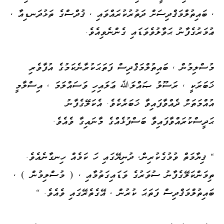
، ބައިތުލްމަޤްދިސަށް ދަތުރުކުރައްވައި ، ޤުދްސްގެ ތަޅުދަނޑިއާ ،
ޢުމަރުގެފާނު ޙަވާލުވެވަޑައި ގެންނެވިއެވެ.
މުސްލިމުން ، ބައިތުލްމަޤްދިސް ފަތަޙަކުރާނެކަމުގެ އުފާވެރި
ޚަބަރަކީ ، ރަސޫލު ޞައްލަﷲ ޢަލައިހި ވަސައްލަމަ ، އިސްލާމީ
އުއްމަތަށް ދެއްވާފައިވާ ޚަބަރެކެވެ. އެކަލޭގެފާނު
ޙަދީސްކުރައްވާފައިވާ ބަސްފުޅެއްގެ މާނައިގާ ވެއެވެ.
" ޤިޔާމަތް ވުމުގެކުރިން، ދުނިޔޭގައި ހަ ކަމެއް ހިނގާނެއެވެ.
ތިމަންކަލޭގެފާނު ސުވަރުގެ ވަޑައިގަތުމާއި ، ( މުސްލިމުން ) ،
ބައިތުލްމަޤްދިސް ފަތަޙަ ކުރުން ، އޭގެތެރޭގައި ވެއެވެ. "