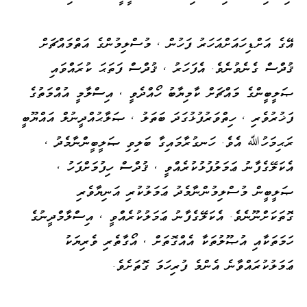
އޭގެ އަށްޑިހައަށްއަހަރު ފަހުން ، މުސްލިމުންގެ އަތްމައްޗަށް
ޤުދްސް ގެނެވުނެވެ. އެފަހަރު ، ޤުދްސް ފަތަޙަ ކުރައްވައި
ޞަލީބީންގެ މައްޗަށް ކާމިޔާބު ހޯއްދެވީ ، އިސްލާމީ އުއްމަތުގެ
ފަޚުރުވެރި ، ހިތްވަރުފުޅުގަދަ ބަތަލު ، ޞަލާޙުއްދީނުލް އައްޔޫބީ
ރަޙިމަހުﷲ އެވެ. ހަނގުރާމައިގާ ބަލިވި ޞަލީބީންނާމެދު ،
އެކަލޭގެފާނު ޢަމަލުފުޅުކުރެއްވީ ، ޤުދްސް ހިފުމަށްފަހު ،
ޞަލީބީން މުސްލިމުންނާމެދު ޢަމަލުކުރި އަނިޔާވެރި
ގޮތަކަށްނޫނެވެ. އެކަލޭގެފާނު ޢަމަލުކުރެއްވީ ، އިސްލާމްދީނުގެ
ހަމަތަކާއި އުޞޫލުތަކާ އެއްގޮތަށް ، އޯގާތެރި ވެރިޔަކު
ޢަމަލުކުރައްވާނެ އެންމެ ފުރިހަމަ ގޮތަށެވެ.