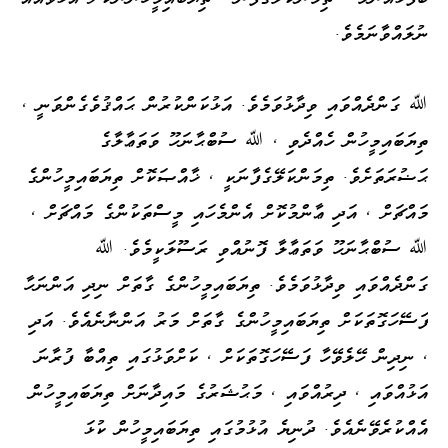
ނުލައްވާނަމެވެ.
ﷲ ގަންދެއްވައި ވިދާޅުވަމެވެ. އަޅުކަންކުރުން ޙައްޤުވެގެންވަނީ ،
ތިޔަބައިމީހުން ހެއްދެވި ، ﷲ ސުބްޙާނަހޫ ވަތަޢާލާގެ
ޙަޟުރަތަށެވެ. ތިމަންކަލޭގެފާނަކީ ، ޚާއްޞަކޮށް ތިޔަބައިމީހުންގެ
މައްޗަށް ، އަދި ޢާންމުކޮށް އެންމެހައި މީސްތަކުންގެ މައްޗަށް ،
ﷲ ސުބްޙާނަހޫ ވަތަޢާލާ ފޮނުއްވި ރަސޫލަކީމެވެ. ﷲ
ގަންދެއްވައި ވިދާޅުވަމެވެ. ތިޔަބައިމީހުންގެ ގާތަށް ނިދި އަންނަހާ
ފަސޭހަގޮތަކަށް ތިޔަބައިމީހުންގެ ގާތަށް މަރު އަންނާނެއެވެ. އަދި
، ނިދިން ހޭލެވޭހާ ފަސޭހަގޮތަކަށް ، ކަށްވަޅުގައި ތިއްބާ ފުރާނަ
އަޅުއްވައި ، ދިރުއްވައި ، މަޙުޝަރުގެ މައިދާނަށް ތިޔަބައިމީހުން
އެއްކުރެވޭނެއެވެ. ދުނިޔެ އުޅުމުގައި ތިޔަބައިމީހުން ކުޅަ