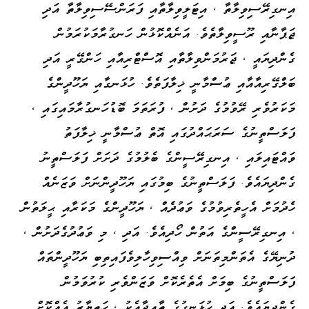
އިނގިރޭސިވިލާތާ ، އިޓަލީވިލާތާއި ފަރަންސޭސިވިލާތާ އަދި
ޖަޕާނާއި ރޫސީވިލާތެވެ. އަނެއްކޮޅުން ހަނގުރާމަކުރަމުން
ގެންދިޔައީ ، ޖަރުމަންވިލާތާއި އޮސްޓްރިއާއި ހަންގޭރީ އަދި
ބަލްގޭރިއާއާއި ޢުސްމާނީ ޚިލާފަތެވެ. ހުޅަނގާއި ޔަހޫދީންގެ
މަކަރުވެރި ރޭވުމުގެ ދަށުން ، ފުރަތަމަ ބޮޑުހަނގުރާމައިގައި ،
ފަލަސްތީނުގެ ސަރަޙައްދުގައި އޮތް ޢުސްމާނީ ޚިލާފަތު
ވައްޓައިލައި ، އިނގިރޭސީންގެ ބެލުމުގެ ދަށަށް ފަލަސްތީނު
ގެންދިޔައެވެ. ފަލަސްތީނުގެ ބިމުގައި ޔަހޫދީންނަށް ވަޒަނެއް
ހެދުމަށް އެހީތެރިވުމުގެ ވަޢުދެއް ، ޔަހޫދީންގެ މަކަރާއި ޙީލަތުން
، އިނގިރޭސީންގެ އަތުން ހޯދިއެވެ. އަދި ، މި ވަޢުދުގެދަށުން ،
ދުނިޔޭގެ އެތަންމިތަނަށް ވިއްސިވިހާލިވެފައިތިބި ޔަހޫދީންތައް
ފަލަސްތީނުގެ ބިމަށް އެތެރެކޮށް ވަޒަންވެރި ކުރުވަމުން
ގެންދިޔައެވެ. އަދި ހުޅަނގުގެ ތާއީދާއެކު ، ހަތިޔާރު އެއްކޮށް