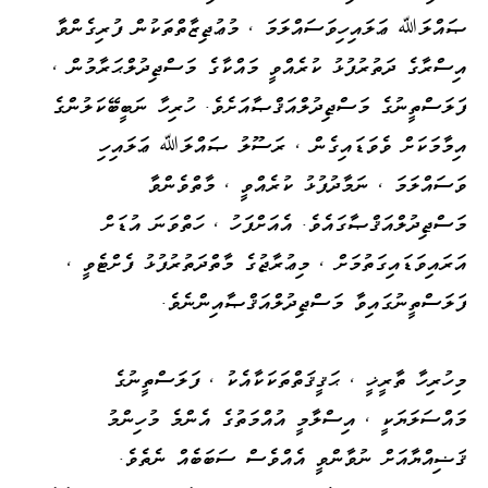
ޞައްލަﷲ ޢަލައިހިވަސައްލަމަ ، މުޢުޖިޒާތްތަކުން ފުރިގެންވާ
އިސްރާގެ ދަތުރުފުޅު ކުރެއްވީ މައްކާގެ މަސްޖިދުލްޙަރާމުން ،
ފަލަސްތީނުގެ މަސްޖިދުލްއަޤްޞާއަށެވެ. ހުރިހާ ނަބީބޭކަލުންގެ
އިމާމަކަށް ވެވަޑައިގެން ، ރަސޫލު ޞައްލަﷲ ޢަލައިހި
ވަސައްލަމަ ، ނަމާދުފުޅު ކުރެއްވީ ، މާތްވެންވާ
މަސްޖިދުލްއަޤްޞާގައެވެ. އެއަށްފަހު ، ހަތްވަނަ އުޑަށް
އަރައިވަޑައިގަތުމަށް ، މިޢުރާޖުގެ މާތްދަތުރުފުޅު ފެށްޓެވީ ،
ފަލަސްތީނުގައިވާ މަސްޖިދުލްއަޤްޞާއިންނެވެ.
މިހުރިހާ ތާރީޚީ ، ޙަޤީޤަތްތަކަކާއެކު ، ފަލަސްތީނުގެ
މައްސަލަޔަކީ ، އިސްލާމީ އުއްމަތުގެ އެންމެ މުހިންމު
ޤަޟިއްޔާއަށް ނުވާންވީ އެއްވެސް ސަބަބެއް ނެތެވެ.