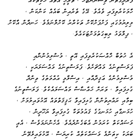
ހާމަކުރެވިފައި ވެއެވެ. އޭގެ ތެރެއިން ބައެއް ކަންކަން ،
މިލިޔުމުގައި ފަށްފަށްކޮށް ތަކުރާރު ކޮށްލާނަމެވެ. ހަނދާން އާކޮށް
، ފިލާވަޅު ލިބިގަތުމަށްޓަކައެވެ.
އެ ޚުތުބާ ޚާއްޞަކުރެވިފައި އޮތީ ، މުސްލިމުންނާއި
ފަލަސްތީނުގެ މައްޗަށެވެ. ފަލަސްތީނުގެ މައްސަލަޔަކީ ،
މުސްލިމުންގެ ޢަޤީދާއާއި ، އިސްލާމީ އުއްމަތުގެ ވިންދާ
ގުޅިފައިވާ ، ވަރަށް ޚައްޞާސް މައްސަލައެކެވެ. ފަލަސްތީނުގެ
ބިމާއި ރައްޔިތުންނާ ގުޅިފައިވާ ޙަޤީޤަތްތައް އޮޅުވައިލުމަށް ،
ހުޅަނގާއި ހުޅަނގުގެ ޤައުމުތަކާ ގުޅިފައިވާ ޔަހޫދީން ،
މަސައްކަތް ކުރަމުން އެބަގެންދެއެވެ. އެހެންނަމަވެސް ، އެއީ
ބަޔަކު ކިތަންމެ މަސައްކަތެއް ކުރިޔަސް ، އޮޅުވައިލެވޭނެ