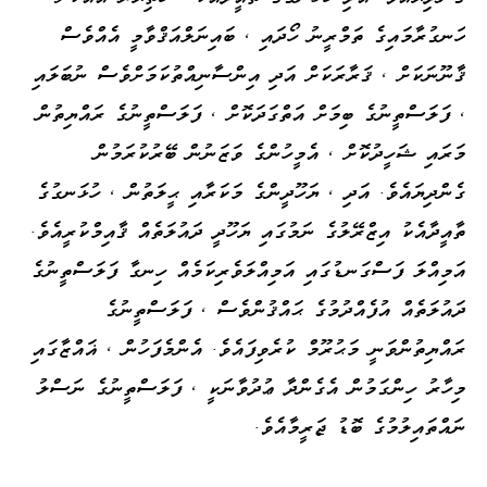
ހަނގުރާމައިގެ ތަމްރީނު ހޯދައި ، ބައިނަލްއަޤްވާމީ އެއްވެސް
ޤާނޫނަކަށް ، ޤަރާރަކަށް އަދި އިންސާނިއްތުކަމަށްވެސް ނުބަލައި
، ފަލަސްތީނުގެ ބިމަށް އަތްގަދަކޮށް ، ފަލަސްތީނުގެ ރައްޔިތުން
މަރައި ޝަހީދުކޮށް ، އެމީހުންގެ ވަޒަނުން ބޭރުކުރަމުން
ގެންދިޔައެވެ. އަދި ، ޔަހޫދީންގެ މަކަރާއި ޙީލަތުން ، ހުޅަނގުގެ
ތާއީދާއެކު އިޒްރޭލުގެ ނަމުގައި ޔަހޫދީ ދައުލަތެއް ޤާއިމްކުރީއެވެ.
އަމިއްލަ ފަސްގަނޑުގައި އަމިއްލަވެރިކަމެއް ހިނގާ ފަލަސްތީނުގެ
ދައުލަތެއް އުފެއްދުމުގެ ޙައްޤުންވެސް ، ފަލަސްތީނުގެ
ރައްޔިތުންވަނީ މަޙުރޫމް ކުރެވިފައެވެ. އެންމެފަހުން ، ޣައްޒާގައި
މިހާރު ހިންގަމުން އެގެންދާ ޢުދުވާނަކީ ، ފަލަސްތީނުގެ ނަސްލު
ނައްތައިލުމުގެ ބޮޑު ޖަރީމާއެވެ.