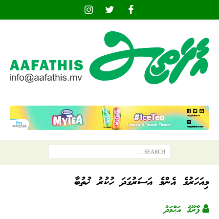
މިއަހަރުގެ އެންމެ އަސަރުގަދަ ހުކުރު ޚުތުބާ
ފާރޫޤު އަޙްމަދު