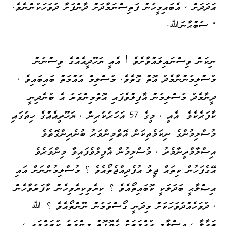
ޢަދަދަށް ، އެބައިމީހުން ފަތިސްނަމާދަށް ދާންފަށާ ދުވަހަކުންނެވެ.
" ސުބްޙާނަﷲ.
ނިކަން ވިސްނައިލައްވާށެވެ ! އެއީ ޔަހޫދީއެއްގެ ވިސްނުން
މުސްލިމުންނާމެދު އޮތް ގޮތެވެ. މުސްލިމް އުއްމަތް ބައިބައިވެ ،
ދީނާމެދު މުސްލިމުން ޣާފިލްވެފައި އޮތްމިންވަރު އެ ބުނެދިނީ
ކާފަރެކެވެ. އެއީ ، މީގެ 57 އަހަރުކުރިން ، ޔަހޫދީއެއްގެ ހިތުގައި
މުސްލިމުންގެ ނިކަމެތިކަން އޮތްމިންވަރު ބުނެދިންގޮތެވެ.
އިސްލާމްދީނާމެދު ، މުސްލިމުން ޣާފިލްވެފައިވާ މިންވަރެވެ.
އޭގެފަހުން ކިތައް ޖީލު އުފެދިއްޖެތޯއެވެ ؟ މުސްލިމުންނަށް އައި
އިޞްލާޙީ ބަދަލަކީ ކޮބައިތޯއެވެ ؟ ކިޔެވިކިޔެވިހެން ކާފަރުވާހެން
، ދުވަހެއްދުވަހަކަށް މިދަނީ ގޯސްވަމުން ނޫންތޯއެވެ ؟ ﷲ
ތަޢާލާ ، އިސްލާމީ އުއްމަތަށް ހެޔޮގޮތް މިންވަރު ކުރައްވައި ،