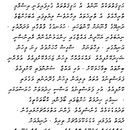
ޙަޤީޤަތްތަކެއް ނޫނެވެ. އެ ޙަޤީޤަތްތައް ގުޅިފައިވަނީ އިސްލާމީ
ތާރީޚާއެވެ. އެ ތާރީޚުތައް މިހާރުވެސް ލިޔެވިފައި އެބަހުށްޓެވެ.
ދުނިޔޭގެ ޤާނޫނަށް ގޮންޖަހައި ، ހުޅަނގުގެ ވާތްގާއި މަދަދާއެކީ ،
ނިރުބަވެރި ޔަހޫދީން ޣައްޒާގައި ހިންގަމުންގެންދާ ލާއިންސާނީ
އަނިޔާގައި ، މިހާތަނަށް ސާޅީސް ހާހަށްވުރެ ގިނަ މީހުން
ޝަހީދުކޮށްފިއެވެ. ލައްކައެއްހާ މީހުން ޒަޚަމްކޮށްފިއެވެ. ޢުމްރާނީ
ބިނާތައް ބިމާހަމަކޮށް ، މުޅި ޣައްޒާ ސުންނާފަތި ކޮށްފިއެވެ.
ފަލަސްތީނުގެ އެތައް މިލިއަން މީހުން ގެދޮރުނެތި މަގުމަތި
ކޮށްފިއެވެ. މުޅި ފަލަސްތީނުގެ އަސާސީ ޚިދުމަތަށް ހުރަސްއަޅައި
، ޞިއްޙީ ޚިދުމަތް ހުށްޓުވައި ބޯފެނާއި ކާބޯތަކެތީގެ
ތަދުމަޑުކަމެއް ގެނެސްފިއެވެ. ފުރާނަ އަތްމައްޗަށްލައިގެން ،
ދެއަތް އުފުލައި ކުޑަކަކޫމައްޗަށް ތިރިވެ ، ދުނިޔެއަށް