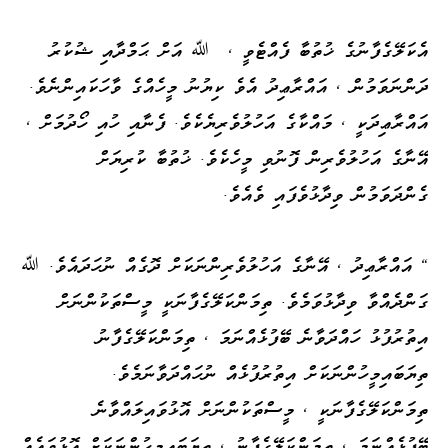
އެކަލޭގެފާނުގެ ޚުތުބާ ފެއްޓެވީ ، ﷲ އަށް ޙަމްދާއި ޝުކުރު
ދަންނަވަމުން ، އައްރާޢިދު އެވެ ކިޔުނު މީހެއްގެ ވާހަކައިންނެވެ.
އައްރާޢިދަކީ ، މައްކާގެ އަހުލުވެރިޔެކެވެ. ފެނާއި ހުއި ހޯދުމަށް ،
އޭނާގެ އަހުލުވެރިން ފޮނުވި މީހެކެވެ. ޚުތުބާ ކުރިޔަށް
ގެންދަވަމުން ވިދާޅުވެފައި ވެއެވެ.
" އައްރާޢިދު ، އޭނާގެ އަހުލުވެރިންނަކަށް ދޮގެއް ނުހަދައެވެ. ﷲ
ގަންދެއްވާ ވިދާޅުވަމެވެ. ތިމަންކަލޭގެފާނަކީ މީސްތަކުންނަށް
އިތުރުފުޅު ހައްދަވާނެ ބޭފުޅެއްނަމަ ، ތިމަންކަލޭގެފާނު
ތިޔަބައިމީހުންނަކަށް އިތުރުފުޅެއް ނުހައްދަވާނަމެވެ.
ތިމަންކަލޭގެފާނަކީ ، މީސްތަކުންނަށް އޮޅުވައިލައްވާނެ
ބޭފުޅެއްނަމަ ، ތިމަންކަލޭގެފާނު ، ތިޔަބައިމީހުންނަކަށް އޮޅުވައެއް