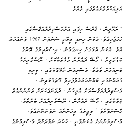
އަލިއަޅުއްވާލައްވާފައި ވެއެވެ.
" ޔަހޫދީން ، ޤުދްސް ހިފައި އަލްމަސްޖިދުލްއަޤްޞާގައި
ހުޅުޖެހިއެވެ. އެކަން ހިނގީ މީލާދީ ސަނަތުން 1967 ވަނައަހަރު
އެވެ. އެކަން އެމަގަށް ހިނގުމުން ، އިސްރާއީލުގެ އޭރުގެ
ބޮޑުވަޒީރު ، މޯޝޭ ދައްޔާނާ މުޚާތަބުކޮށް ، ނޫސްވެރިޔަކު
ބުނިކަމަށް ވެއެވެ. މުސްލިމުން ދެކޭގޮތުގައި ، ކީރިތި
ޤުރުއާނުގައި ބަޔާންކުރައްވާފައިވާ ގޮތުގެމަތިން ،
މަސްޖިދުލްއަޤްޞާއަށް އެމީހުން ، ދެވަނަފަހަރަށް ވަންނާނެއެވެ.
ޖަވާބުގައި ، މޯޝޭ ދައްޔާން ، ނޫސްވެރިޔާއަށް ބުންޏެވެ.
ހާސްނުވާށެވެ ! މިޖީލުގެ މީހުންނެއް ނުވަންނާނެއެވެ.
މުސްލިމުންނަށް އެކަންވާނީ ، ހުކުރު ނަމާދަށްދާ މުސްލިމުންގެ