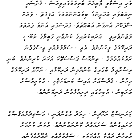
މުޅި އިސްލާމީ ތާރީޚަށް ބެލިކަމުގައިވިޔަސް ، ޤުދްސަކީ
ނިރުބަވެރި ޔަހޫދީންގެ ބިމެއްނޫންކަމުގެ ޙަޤީޤަތް ، ވަރަށް
ސާފުކޮށް އެނގެން އެބައޮތެވެ. ޤުދްސްގައި އެންމެ ފުރަތަމަ
ވަޒަންވެރިވީ ، ޢަރަބިކަރައިގެ ކަންޢާނީ ޤަބީލާގެ ޔަބޫސީ
ދަރިކޮޅުގެ މީހުންނެވެ. އެއީ ، ސަލާމްލެއްވި ޢީސާގެފާނު
ރައްކައުވުމުގެ ، ތިންހާސް ފަސްސަތޭކަ އަހަރު ކުރިންނެވެ. ބަނީ
އިސްރާއީލު ބާގައިގެ ބުންޔާމީން ދަރިކޮޅާއި ، ޔަހޫޛާ ދަރިކޮޅުގެ
މީހުން ، ޤުދްސްއަށް އައިސް ބަނޑަހަޖެހީ ، މާކުރީއްސުރެ
ޢަރަބީން ، އެބިމުގައި ދިރިއުޅެމުން ދަނިކޮންނެވެ.
ޒަޔަނިސްޓް ޔަހޫދީން ، މިއަދު އެގެންދަނީ ، މަސްޖިދުލްއަޤްޞާގެ
ވަށައިގެންވާ ސަރަޙައްދު ކޮންނަމުންނެވެ. އެކަން ކުރުމަށް
އެމީހުން ދައްކާ ޙުއްޖަތަކީ ، ސަލާމްލެއްވި ދާއޫދުގެފާނާއި