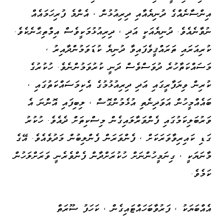
އިންސާނެއްގެ ދުނިޔެއާއި ދިރިއުޅުން ، އެންމެ ފުރިހަމައެއް
ނުވާނެއެވެ. ދުނިޔެއަކީ އަދި ، ދިރިއުޅުމަކީވެސް އިމްތިޙާނެކެވެ.
ކުރިއަރައި ތަރައްޤީވެފައިވާ ދުނިޔެ ކުޑަވަމުންދާއިރު ،
މަސައްކަތާހުރެ ދުވަސްވެސް ދަނީ ކުރުވަމުންނެވެ. ހުކުރުގެ
ކުރިން ވިޔަފާރީގައި އަދި ދިރިއުޅުމުގެ އެކިމަސައްކަތުގައި ،
ބައެއްމީހުން އަވަދިނެތި އުޅެމުންގޮސް ، ލިބިފައި އޮންނަ އެ
ވަރުބަލިކަމުގައި ފެންވަރާލައިގެން މިސްކިތަށް ދެއެވެ. ހުކުރު
ގަޑި ކައިރިވާވަރަކަށް ، ފެންވަރަން ފެންލިބުން މަދުވެއެވެ. އޭގެ
މާނަޔަކީ ، ގިނަމީހުންނަށް ހުކުރަށްދާން ފެންވެރެނީ ވަރަށްލަހުން
ކަމެވެ.
އެއްބަޔަކު ، ފަރުވާބަހައްޓައިގެން ، ކަހަފު ސޫރަތް