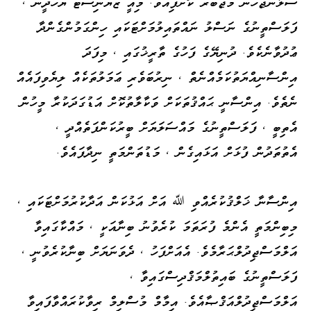
ސަލާންޖަހަން މަޖުބޫރު ކޮށްފިއެވެ. މިއީ ޒަޔަނިސްޓް ޔަހޫދީން ،
ފަލަސްތީނުގެ ނަސްލު ނައްތައިލުމަށްޓަކައި ހިންގަމުންގެންދާ
ޢުދުވާނެކެވެ. ދުނިޔޭގެ ފަހުގެ ތާރީޚުގައި ، މިފަދަ
އިންސާނިއްޔަތުކަމެއްނެތް ، ނިރުބަވެރި ޢަމަލުތަކެއް ލިޔެވިފައެއް
ނެތެވެ. އިންސާނީ ޙައްޤުތަކަށް ވަކާލާތުކޮށް އަޑުގަދަކުރާ މީހުން
އެތިބީ ، ފަލަސްތީނުގެ މައްސަލަޔަށް ބީރުކަންފަތެއްދީ ،
އެތުތަދުން ފުޅަށް އަޅައިގެން ، މަޑުތަންމަތީ ނިދާފައެވެ.
އިންސާނާ ޚަލްޤުކުރެއްވި ﷲ އަށް އަޅުކަން އަދާކުރުމަށްޓަކައި ،
މިބިންމަތީ އެންމެ ފުރަތަމަ ކުރެވުނު ބިނާއަކީ ، މައްކާގައިވާ
އަލްމަސްޖިދުލްޙަރާމެވެ. އެއަށްފަހު ، ދެވަނަޔަށް ބިނާކުރެވުނީ ،
ފަލަސްތީނުގެ ބައިތުލްމަޤްދިސްގައިވާ ،
އަލްމަސްޖިދުލްއަޤްޞާއެވެ. އިމާމް މުސްލިމް ރިވާކުރައްވާފައިވާ