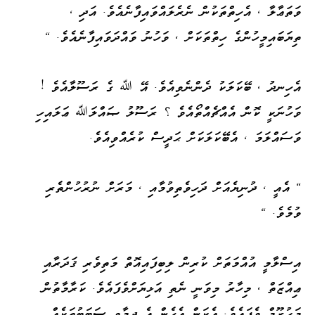
ވަތަޢާލާ ، އެހިތްތަކުން ނެރެލައްވައިފާނެއެވެ. އަދި ،
ތިޔަބައިމީހުންގެ ހިތްތަކަށް ، ވަހުނު ވައްދަވައިފާނެއެވެ. "
އެހިނދު ، ބޭކަލަކު ދެންނެވިއެވެ. އޭ ﷲ ގެ ރަސޫލާއެވެ !
ވަހުނަކީ ކޮން އެއްޗެއްތޯއެވެ ؟ ރަސޫލު ޞައްލަﷲ ޢަލައިހި
ވަސައްލަމަ ، އެބޭކަލަކަށް ޙަދީސް ކުރެއްވިއެވެ.
" އެއީ ، ދުނިޔެއަށް ދަހިވެތިވުމާއި ، މަރަށް ނުރުހުންތެރި
ވުމެވެ. "
އިސްލާމީ އުއްމަތަށް ކުރިން ލިބިފައިއޮތް މަތިވެރި ޤަދަރާއި
ޢިއްޒަތް ، މިހާރު މިވަނީ ނެތި އަޅިޔަށްވެފައެވެ. ކަރާމާތުން
މަޙުރޫމް ވެފައެވެ. އެކަން އެހެން އެ ދިމާވީ ސަބަބުތަކެއް