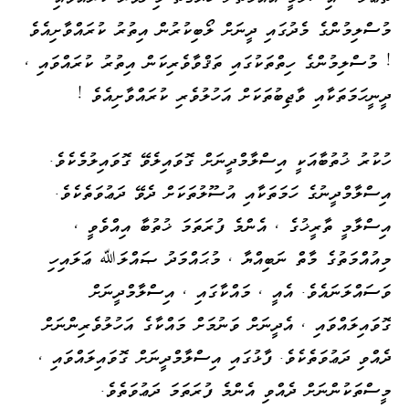
މުސްލިމުންގެ މެދުގައި ދީނަށް ލޯބިކުރުން އިތުރު ކުރައްވާށިއެވެ
! މުސްލިމުންގެ ހިތްތަކުގައި ތަޤްވާވެރިކަން އިތުރު ކުރައްވައި ،
ދީނީހަމަތަކާއި ވާޖިބުތަކަށް އަހުލުވެރި ކުރައްވާށިއެވެ !
ހުކުރު ޚުތުބާއަކީ އިސްލާމްދީނަށް ގޮވައިލެވޭ ގޮވައިލުމެކެވެ.
އިސްލާމްދީނުގެ ހަމަތަކާއި އުސޫލުތަކަށް ދެވޭ ދަޢުވަތެކެވެ.
އިސްލާމީ ތާރީޚުގެ ، އެންމެ ފުރަތަމަ ޚުތުބާ އިއްވެވީ ،
މިއުއްމަތުގެ މާތް ނަބިއްޔާ ، މުޙައްމަދު ޞައްލަﷲ ޢަލައިހި
ވަސައްލަނައެވެ. އެއީ ، މައްކާގައި ، އިސްލާމްދީނަށް
ގޮވައިލައްވައި ، އެދީނަށް ވަނުމަށް މައްކާގެ އަހުލުވެރިންނަށް
ދެއްވި ދަޢުވަތެކެވެ. ފާޅުގައި އިސްލާމްދީނަށް ގޮވައިލައްވައި ،
މީސްތަކުންނަށް ދެއްވި އެންމެ ފުރަތަމަ ދަޢުވަތެވެ.