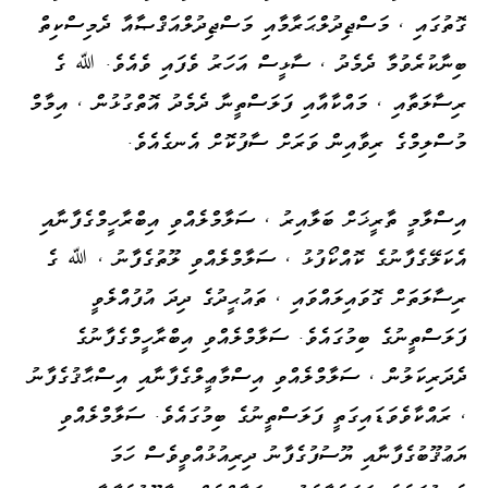
ގޮތުގައި ، މަސްޖިދުލްޙަރާމާއި މަސްޖިދުލްއަޤްޞާއާ ދެމިސްކިތް
ބިނާކުރެވުމާ ދެމެދު ، ސާޅީސް އަހަރު ވެފައި ވެއެވެ. ﷲ ގެ
ރިސާލަތާއި ، މައްކާއާއި ފަލަސްތީނާ ދެމެދު އޮތްގުޅުން ، އިމާމް
މުސްލިމްގެ ރިވާއިން ވަރަށް ސާފުކޮށް އެނގެއެވެ.
އިސްލާމީ ތާރީޚަށް ބަލާއިރު ، ސަލާމްލެއްވި އިބްރާހީމްގެފާނާއި
އެކަލޭގެފާނުގެ ކޮއްކޯފުޅު ، ސަލާމްލެއްވި ލޫތުގެފާނު ، ﷲ ގެ
ރިސާލަތަށް ގޮވައިލައްވައި ، ތައުޙީދުގެ ދިދަ އުފުއްލެވީ
ފަލަސްތީނުގެ ބިމުގައެވެ. ސަލާމްލެއްވި އިބްރާހީމްގެފާނުގެ
ދެދަރިކަލުން ، ސަލާމްލެއްވި އިސްމާޢީލްގެފާނާއި އިސްޙާޤުގެފާނު
، ރައްކާވެވަޑައިގަތީ ފަލަސްތީނުގެ ބިމުގައެވެ. ސަލާމްލެއްވި
ޔަޢުޤޫބުގެފާނާއި ޔޫސުފުގެފާނު ދިރިއުޅުއްވީވެސް ހަމަ