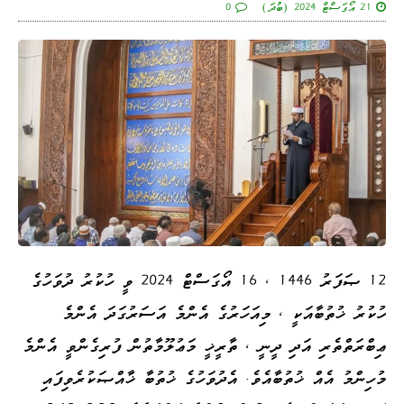
21 އޯގަސްޓް 2024 (ބުދަ)
0
12 ޞަފަރު 1446 ، 16 އޯގަސްޓް 2024 ވީ ހުކުރު ދުވަހުގެ
ހުކުރު ޚުތުބާއަކީ ، މިއަހަރުގެ އެންމެ އަސަރުގަދަ އެންމެ
ޢިބްރަތްތެރި އަދި ދީނީ ، ތާރީޚީ މަޢުލޫމާތުން ފުރިގެންވީ އެންމެ
މުހިންމު އެއް ޚުތުބާއެވެ. އެދުވަހުގެ ޚުތުބާ ޚާއްޞަކުރެވިފައި