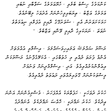
ކަންކަމުގެ ހިސާބު ބެލެވި ، ހެޔޮޢަމަލުގެ ސަވާބާއި ނުބައި
ޢަމަލުގެ ޢަޒާބު ، ތިޔަބައިމީހުންނަށް އެދުވަހު ލިބޭނެއެވެ.
ހަމަކަށަވަރުން އެއީ ، ސުވަރުގޭގެ ދާއިމީ އުފަލާއި ނިޢުމަތެވެ.
ނުވަތަ ، ނަރަކައިގެ ދާއިމީ ވޭނާއި ޢަޒާބެވެ. "
ރަސޫލު ޞައްލަﷲ ޢަލައިހިވަސައްލަމަ ، އިސްލާމީ އުއްމަތަށް
އެންމެ ފުރަތަ ދެއްވި މި ޚުތުބާގައި ، އެކަލޭގެފާނުގެ ރަސޫލުކަން
އިޢުލާންކުރެއްވިއެވެ. އަދި ، އިސްލާމްދީނަށް ވަނުމަށް
މީސްތަކުންނަށް ގޮވައިލައްވައި ދަޢުވަތު ދެއްވިއެވެ.
ހުކުރު ދުވަހަކީ ، ހަފުތާޔަކު އެއްފަހަރު ، މުސްލިމުންނަށް އަންނަ
ޢީދެކެވެ. ހުކުރު ނަމާދަކީ ، ޚާއްޞަ ނަމާދެކެވެ. އެނަމާދުގެ
ކުރިން ، ޚުތުބާ އިއްވެއެވެ. ފިޠުރުޢީދާއި އަޟްޙާޢީދާ ދެޢީދު