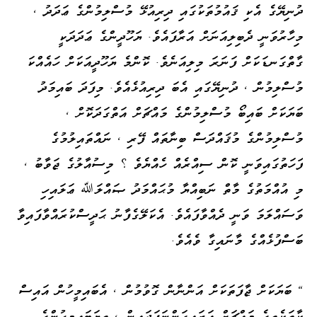
ދުނިޔޭގެ އެކި ޤައުމުތަކުގައި ދިރިއުޅޭ މުސްލިމުންގެ ޢަދަދު ،
މިހާރުވަނީ ދެބިލިއަނަށް އަރާފައެވެ. ޔަހޫދީންގެ ޢަދަދަކީ
ގާތްގަނޑަކަށް ފަނަރަ މިލިއަނެވެ. ކޮންމެ ޔަހޫދީއަކަށް ހައެއްކަ
މުސްލިމުން ، ދުނިޔޭގައި އެބަ ދިރިއުޅެއެވެ. މިފަދަ ބައިމަދު
ބަޔަކަށް ބައިބޯ މުސްލިމުންގެ މައްޗަށް އަތްގަދަކޮށް ،
މުސްލިމުންގެ މުޤައްދަސް ބިނާތައް ފޭރި ، ނައްތައިލުމުގެ
ފަހަތުގައިވަނީ ކޮން ސިއްރެއް ހެއްޔެވެ ؟ މިސުއާލުގެ ޖަވާބު ،
މި އުއްމަތުގެ މާތް ނަބިއްޔާ މުޙައްމަދު ޞައްލަﷲ ޢަލައިހި
ވަސައްލަމަ ވަނީ ދެއްވާފައެވެ. އެކަލޭގެފާނު ޙަދީސްކުރައްވާފައިވާ
ބަސްފުޅެއްގެ މާނައިގާ ވެއެވެ.
" ބަޔަކަށް ޖާފަތަކަށް އަންނާން ގޮވުމުން ، އެބައިމީހުން އައިސް
ކާތަކެތީގެ މައްޗަށް އަރައިގަންނަފަދައިން ، ތިޔަބައިމީހުންގެ