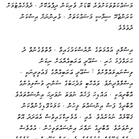
މަސައްކަތްތަކަށްވުރެ ބޮޑަށް ވެރިކަން ދިފާޢުކޮށް ، ދެމެހެއްޓުމަށް
ކުރަންޖެހޭ ސިޔާސީ މަސައްކަތަށް ، ވެރިންނަށް އިސްކަން
ދެވުމެވެ.
އިސްލާމީ އުއްމަތުގެ ނާރެސްކަމުގައިވާ ، މާތްވެގެންވާ ދެ
ޙަރަމްފުޅު ހުރި ، ސުޢޫދީ ޢަރަބިއްޔާއަށް ނިކަން
ވިސްނައިލައްވާށެވެ ! ސުޢޫދީ ޢަރަބިއްޔާގެ ޤައުމީދީނަކީ ،
އިސްލާމްދީނެވެ. ވައްހާބީ މަޛުހަބުގެ ސުންނީ މުސްލިމުންގެ
އާބާދީއަކީ ، އައްޑިހަ ފަހެއް ނުވަތަ ނުވަދިހަ އިންސައްތައެވެ.
އާބާދީގެ ފަސް އިންސައްތަ މީހުން ، ކަލަކުވޮޑިގެންވާކަން
ޤަބޫލެއް ނުކުރެއެވެ. އެއީ ، އެމެރިކާގައިވެސް އެޢަދަދު އޮތް
މިންވަރެވެ. އާބާދީގެ ނަވާރަ އިންސައްތަމީހުން ، އެއްވެސް
ދީނެއް ޤަބޫލެއް ނުކުރެއެވެ. ދެމިލިއަން ޔަހޫދީން ދިރިއުޅެއެވެ.