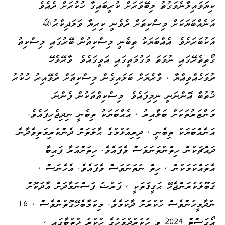
ކިޔަވައިލާނެވަގުތު ލިބޭވަރަށް ކުރީބައިގާ ހުކުރަށް ދެއެވެ.
އަނެއްބަޔަކަށް މިސްކިތަށް ދެވެނީ ކިރިޔާ ވަލަޛިކްރުﷲ
އަކުބަރަށެވެ. އެއްބަޔަކު ތިބެނީ މިސްކިތުން ބޭރުގައި މިސްކިތު
ގޯތިތެރޭގައި ނުވަތަ މަގުމަތީގައި އަވީގައެވެ. ވާރޭވެހޭ
ދުވަހެއްވިއްޔާ ، ވާރެޔަށް ބަލައިގެން މިސްކިތަށް ދެވޭއިރު ހުކުރު
ޚުތުބާ އޮންނަނީ ނިމިފައެވެ. މިސްކިތްތަކުން ފެންނަ
މަންޒަރުތަކަށް ބަލާއިރު ، އެއްބަޔަކު ތިބެނީ ނިދިޖެހިފައެވެ.
އަނެއްބަޔަކު ތިބެނީ ، ދިރިއުޅުމުގެ ޙާލަތަށް ދެންކުރިމަތިވެދާނެ
ދައްޗަކުން ހިތްނުތަނަވަސް ވެފައެވެ. ހިތަށްއަރާ ފައިބާ
އެތައްކަމަކުން ، ހިތް ނުތަނަވަސް ވެފައެވެ. އެހެނަސް ،
ޤަބޫލުކުރަންޖެހޭ ޙަޤީޤަތަކީ ، ފަރުޟު ފަސްނަމާދަށް އާދަކޮށް
ނުދާމީހުންވެސް ހުކުރަށް ދާކަމެވެ. މިކަމާބެހޭގޮތުންވެސް ، 16
އޯގަސްޓް 2024 ވީ ހުކުރުދުވަހުގެ ހުކުރު ޚުތުބާގައި ،