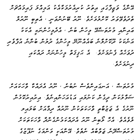
އޭނާގެ ވަޒީފާގައި އިތުރު ކުރިއެރުމަކާއެކު އަމިއްލަ ފައިމައްޗަށް
ތެދުވެވޭވަރު ކޮށްލުމަށެވެ. ނޫރު ބޭނުންވަނީ ، އެތިބީ ނޫރުލް
ޢައިނާއި މުރުތަޟާއޭ މީހުން ބުނެ ، އެދެމީހުންނަކީ އެކަކު
އަނެކަކު ދޫކޮށްލާނެ ބައެއްނޫނޭ މީހުންގެ ދުލުން ބުނާނެ އުފާވެރި
ދުވަހެއް ފެނުމަށެވެ. އެ ޙަޤީޤަތް މީހުންނަށް ދައްކައި
ދިނުމަށެވެ.
މުރުތަޟާ ، އަނގައިންވެސް ނުބުނެ ، ނޫރު އެދައްކާ ވާހަކައަށް
ސަމާލުކަން ދީގެން ކަނުލައި އަޑުއަހަންއިނެވެ. އިރުއިރުކޮޅުން
ނޫރުގެ އެ ޖަޒުބާތީ ވާހަކަތަކުން ނޫރުއާ ދިމާއަށް ބަލައިލ
ލެވެއެވެ. އެހާ ލޯބިން ނޫރު އެދައްކަމުންގެންދާ ވާހަކަތަކަށް
މުރުތަޟާދޭނެ ޖަވާބެއް ނެތެވެ. އޭނާއަކީ މަންމަގެ ނުފޫޒުގެ