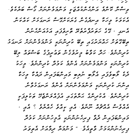
ވިސްނާ ކޮންމެ އަންހެންކުއްޖަކީ މަންމަމެންނަށް ގޯސް ބަޔެކެވެ.
އެކަމަކު މީހަކާ އިނދެގެން ގެޔަކަށްގޮސް ރަނގަޅަށް ކައްކަން
އެނގި ، ގޭގެ ހަތަރުފާރުތެރޭ ތާށިވެފައި އަޅުއަންހެނުން
ތިބޭގޮތަށް ހައްޔަރުގައި ތިބޭ ކުދިންނަކީ މަންމަމެންނަށް ރަނގަޅު
ކުދިންނެވެ. ހަދާ ކަވާބު މީރުވެގެން ތަޢުރީފުގެ ބަސްތައް ލިބޭ
ކުދިންނަކީ މަންމަމެންނަށް އެންމެ ކަމުދާ ކުދިންނެވެ. މީހަކު
ދެކެ ލޯބިވެފައި އެލޯބި ނުލިބި މައިންބަފައިން ދައްކާ މީހަކާ
އިންނަ ކުދިންނަކީ މަންމަމެންނަށް އެންމެ ރަނގަޅުވާނެ
ކުދިންނެވެ. އެކުދިންގެ ޙަޔާތުގައި އުފުއްލަންޖެހޭ ތަކުލީފަކީ
އެއްވެސް އެއްޗެއް ނޫނެވެ. އެއީ ކީއްވެ ހެއްޔެވެ ؟ އެއީ ،
މައިންބަފައިން ދެވާ ފިރިހެނުންނަކީ އެމީހުންނަށް ކަމުދާ
ފިރިހެނުންކަމަށް ވާތީއެވެ. " މަންމަޔާ ދިމާއަށް އެތިވަރު