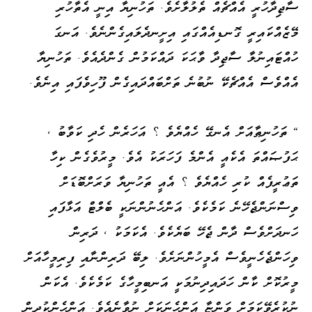
ސާޖިދާހުރީ އެއްޗެއް ތެލުލާށެވެ. ތަހުނިޔާ އިނީ އެތާހުރި
މޭޒެއްކައިރީ ގޮނޑިއެއްގައި އިށީނދެލައިގެންނެވެ. އަނގަ
ހުއްޓައިނުލާ ސާޖިދާ ވާޙަކަ ދައްކަމުން ގެންދެއެވެ. ތަހުނިޔާ
އެއްވެސް އެއްޗެކޭ ނުބުނެ ތަށްބައްދައިގެން ފޫހިވެފައި އިނެވެ.
" ތަހުނިޠާއަށް އެނގޭ ހެއްޔެވެ ؟ އަހަރެން ހެދި ކަވާބު ،
ޙަފުޞައްތަ އެކެއީ އެންމެ ފަހަރަކު އެވެ. މީރުވެގެން ކިހާ
ތަޢުރީފެއް ކުރި ހެއްޔެވެ ؟ އެއީ ތަހުނިޔާ ވަރަށްބޮޑަށް
ވިސްނަންޖެހޭނެ ކަމެކެވެ. އަންހެނުންނަކީ ބެލްޓް އަޅާފައި
ހަނދަށްވެސް ދާން ޖެހޭ ބަޔެކެވެ. އެކަމަކު ، ދަރިން
ވިހަންޖެހެނީވެސް އެމީހުންނަށެވެ. ލިބޭ ދަރިންނާއި ފިރިމީހާއަށް
މީރުކޮށް ކާން ހަދައިދިނުމަކީ އަނބިމީހާގެ ކަމެކެވެ. އެކަން
ނުކުރެވޭކަމަށް ވަންޏާ އަންހެނަކަށް ނުވާނެއެވެ. އަންހެންކުދިން