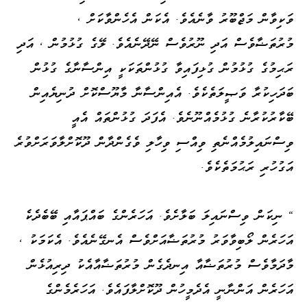
ވަކިވާން މަޖްބޫރު ވާނެއެވެ. އެކަން އެހެންވާކަށް ،
މުރުތަޟާވެސް އަދި ނޫރުވެސް ނޭދޭނެއެވެ. ލޭގެ ގުޅުމުން ، އަދި
ރަޙިމުގެ ގުޅުމުން ގުޅިފައިވާ ގުޅުންތަކަކީ އިންސާނާގެ ގުޅުން
ބަދަހިކުރާ ވަޞީލަތެކެވެ. އެއިންސާނާ މާޔޫސްކޮށް ދުނިޔެއިން
ބޭކާރުކުރާނެ ގުޅުމެއްނޫނެވެ. އެފަދަ ގުޅުންތައް އެއީ
ވިސްނައިލުމެއްނެތި ވިއްސި ވިހާލި ވެގެންދާން ދޫކޮށްލާވަރަށްވުރެ
އަގުހުރި ރަޙުމަތެކެވެ.
" ނިކަން ވިސްނައިލަ ބަލާށެވެ. އަހަރެންގެ ބައްޕައާއި ބޭބެދެކެ
އަހަރެން ލޯބިވާވަރު މުރުތަޟާއަށްވެސް އެނގޭނެއެވެ. އެކަމަކު ،
މާދަމާވެސް މުރުތަޟާއާ އިނދެގެން މުރުތަޟާއާއެކު ދިރިއުޅެން
އަހަރެން އަންނާނީ އެދެމީހުން ދޫކޮށްލާފައެވެ. އަހަރެމެންގެ