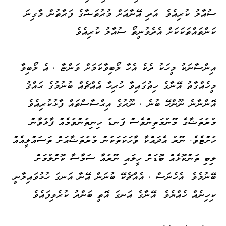
ސުއާލު ކުރިއެވެ. އަދި އޭނާއަށް މުރުތަޟާގެ ފަރާތުން މާގިނަ
ކަންތައްތަކަކަށް އެދެވުނީތޯ ސުއާލު ކުރިއެވެ.
އިންސާނަކު މީހަކު ދެކެ އެހާ ލޯބިވާކަމަށް ވަންޏާ ، އެ ލޯބިވާ
މީހެއްގާތު އޭނާގެ ހިތުގައިވާ ހުރިހާ އެއްޗެއް ބުނުމުގެ ޙައްޤު
އޮންނާނެ ނޫންހޭ ބުނެ ، ނޫރުގެ އިޙްސާސްތައް ފާޅުކުރިއެވެ.
މުރުތަޟާގެ މޫނުމަތިންވެސް ފަނޑު ހިނިތުންވުމެއް ފާޅުވާން
ހުށްޓެވެ. ނޫރު އެދައްކާ ވާހަކަތަކުން މުރުތަޟާއަށް ތަސައްލީއެއް
ލިބި ތަންކޮޅެއް ބޮޑަށް ހީލައި ނޫރުއާ ސަމާސާ ކޮށްލުމަށް
ބޭނުމެވެ. އެހެނަސް ، އެއްޗެކޭ ބުނަން އޭނާ އަނގަ ހުޅުވައިލާނީ
ކިހިނެއް ހެއްޔެވެ. އޭނާގެ އަނގަ އޮތީ ބަންދު ކުރެވިފައެވެ.