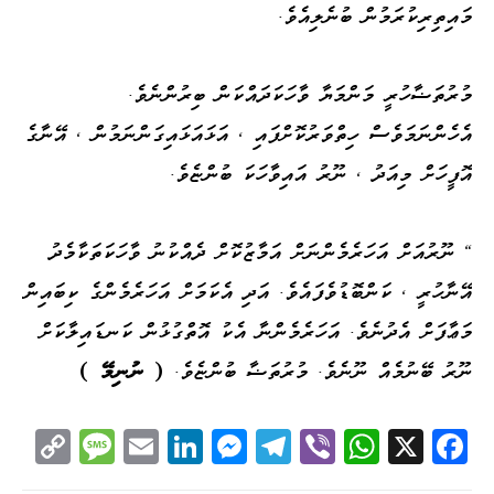
މައިތިރިކުރަމުން ބުނެލިއެވެ.
މުރުތަޟާހުރީ މަންމަޔާ ވާހަކަދައްކަން ބިރުންނެވެ.
އެހެންނަމަވެސް ހިތްވަރުކޮށްފައި ، އަޅައަޅައިގަންނަމުން ، އޭނާގެ
އޮފީހަށް މިއަދު ، ނޫރު އައިވާހަކަ ބުންޏެވެ.
" ނޫރުއަށް އަހަރެމެންނަށް އަމާޒުކޮށް ދެއްކުނު ވާހަކަތަކާމެދު
އޭނާހުރީ ، ކަންބޮޑުވެފައެވެ. އަދި އެކަމަށް އަހަރެމެންގެ ކިބައިން
މަޢާފަށް އެދުނެވެ. އަހަރެމެންނާ އެކު އޮތްގުޅުން ކަނޑައިލާކަށް
ނޫރު ބޭނުމެއް ނޫނެވެ. މުރުތަޟާ ބުންޏެވެ.
( ނުނިމޭ )
C
M
E
Li
M
Te
Vi
W
X
Fa
op
es
m
nk
es
le
be
ha
ce