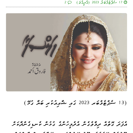
17 ސެޕްޓެމްބަރު 2023 (އާދީއްތަ)
2
(13 ސެޕްޓެމްބަރ 2023 ގައި ޝާއިއުކުރި ބަޔާ ގުޅޭ)
އެފަދަ ގޮތެއް ދިމާވެގެން އެދެމީހުންގެ ގުޅުން ކެނޑިގެންދާކަށް