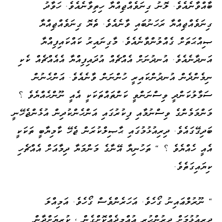
ބާއްވާނެއެވެ. ލޮނު ގިނަވެއްޖިއްޔާ ހިތިވާނެއެވެ. ހަވާދު
ގިނަވެއްޖިއްޔާ ރަހަނުބައި ވާނެއެވެ. ތެޔޮ ގިނަވެއްޖިއްޔާ
ޞިއްޙަތަށް ގެއްލުންވާނެއެވެ. މާގިނައިރު ކައްކައިފިއްޔާ
އަނދާނެއެވެ. އުނދުނަށް އެއްޗެއް އުދައިފިއްޔާ އެއެއްޗެއް ކެކި
ނިމެންދެން އުނދުންކައިރީ ހުންނަން ވާނެއެވެ. އަންހެނުން
ސަމާލުކަންދީ ވިސްނަންވީ ކަންތައްތަކަކީ އެއީ ނޫންހެއްޔެވެ ؟
މަންމަމެންގެ ވިސްނުމާއި ފިކުރުގައި އަންހެންކުދިން އުޅެންޖެހޭނީ
ބަދިގޭގައެވެ. ދިރިއުޅުމުގައި ޙާޞިލްކުރަން ޖެހޭ ކާމިޔާބީ ތަކަކީ
އެއީ ހެއްޔެވެ ؟ " ތަހުނިޔާ އޭނާގެ މަންމަޔާ ދިމާއަށް އެއްޗެހި
ކިޔައިގަތެވެ.
" ނޫރުލްޢައިނު ގޯހެވެ. އަހަރެންވެސް ގޯހެވެ. އަމިއްލަ
ދިރިއުޅުމަށް ދިރުންހުރި އުއްމީދެއްކޮށްގެން ، ކުރިޔަށްދާން