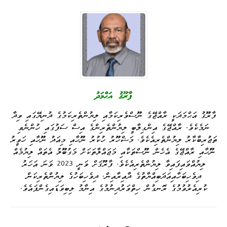
y
sa
ail
ed
se
gr
r
ts
bo
Li
ge
I
ng
a
A
ok
nk
n
er
m
pp
ފާރޫޤު އަޙްމަދު
ފާރޫޤު އަޙްމަދަކީ ރާއްޖޭގެ ނޫސްވެރިކަމާއި ލިޔުންތެރިކަމުގެ ދުނިޔޭގައި ވިދާ
ނަމެކެވެ. ރާއްޖޭގެ އިންގިލާބީ ލިޔުންތެރިންގެ އިސް ސަފުގައި ހުންނެވި
ތަޖުރިބާކާރު ލިޔުންތެރިއެކެވެ. މަޝްހޫރު ހުކުރު ނޫހާއި މިއަދު ނޫހާއި ހަވީރު
ނޫހާއި ރާއްޖޭގެ އެހެން ނޫސްތަކާއި މަޖައްލާތަކަށް މަގުބޫލު އެތައް ލިޔުމެއް
ލިޔުއްވައިފައިވާ ލިޔުންތެރިއެކެވެ. ފާރޫޤަށް ވަނީ 2023 ވަނަ އަހަރު
ދިވެހިބަހާއިއަދަބިއްޔާތުގެ ދާއިރާއިން، ދިވެހިބަހުގެ ލިޔުންތެރިކަން
ކުރިއެރުވުމުގެ ރޮނގުން ހިތްވަރުދިނުމުގެ އިނާމު ލިބިވަޑައިގެންފައެވެ.