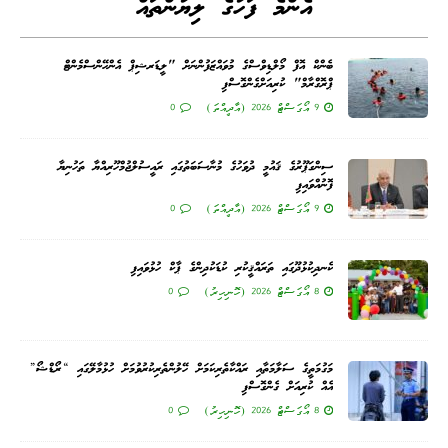
އެންމެ ފަހުގެ ލިޔުންތައް
ބެންކް އޮފް މޯލްޑިވްސްގެ މުވައްޒަފުންނަށް "ލީޑަރޝިޕް އެންހޭންސްމެންޓް
ޕްރޮގްރާމް" ކުރިއަށްގެންގޮސްފި
9 އޯގަސްޓް 2026 (އާދީއްތަ)
0
ސިންގަޕޫރުގެ ޤައުމީ ދުވަހުގެ މުނާސަބަތުގައި ރައީސުލްޖުމްހޫރިއްޔާ ތަހުނިޔާ
ފޮނުއްވައިފި
9 އޯގަސްޓް 2026 (އާދީއްތަ)
0
ކެނދިކުޅުދޫގައި ތަރައްޤީކުރި ކުޑަކުދިންގެ ޕާކް ހުޅުވައިފި
8 އޯގަސްޓް 2026 (ހޮނިހިރު)
0
މަގުމަތީގެ ސަލާމަތާއި ރައްކާތެރިކަމަށް ހޭލުންތެރިކުރުވުމަށް ހުޅުމާލޭގައި “ރޯޑްޝޯ”
އެއް ކުރިއަށް ގެންގޮސްފި
8 އޯގަސްޓް 2026 (ހޮނިހިރު)
0