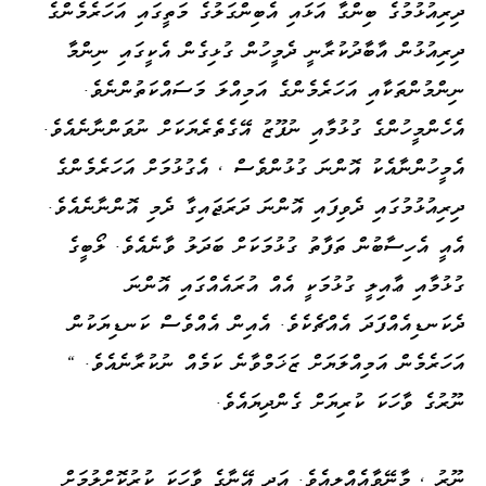
ދިރިއުޅުމުގެ ބިންގާ އަޅައި އެބިންގަލުގެ މަތީގައި އަހަރެމެންގެ
ދިރިއުޅުން އާބާދުކުރާނީ ދެމީހުން ގުޅިގެން އެކީގައި ނިންމާ
ނިންމުންތަކާއި އަހަރެމެންގެ އަމިއްލަ މަސައްކަތުންނެވެ.
އެހެންމީހުންގެ ގުޅުމާއި ނުފޫޒު އޭގެތެރެޔަކަށް ނުވަންނާނެއެވެ.
އެމީހުންނާއެކު އޮންނަ ގުޅުންވެސް ، އެގުޅުމަށް އަހަރެމެންގެ
ދިރިއުޅުމުގައި ދެވިފައި އޮންނަ ދަރަޖައިގާ ދެމި އޮންނާނެއެވެ.
އެއީ އެހިސާބުން ތަފާތު ގުޅުމަކަށް ބަދަލު ވާނެއެވެ. ލޯބީގެ
ގުޅުމާއި ޢާއިލީ ގުޅުމަކީ އެއް އުރައެއްގައި އޮންނަ
ދެކަނޑިއެއްފަދަ އެއްޗެކެވެ. އެއިން އެއްވެސް ކަނޑިޔަކުން
އަހަރެމެން އަމިއްލަޔަށް ޒަޚަމްވާނެ ކަމެއް ނުކުރާނެއެވެ. "
ނޫރުގެ ވާހަކަ ކުރިޔަށް ގެންދިޔައެވެ.
ނޫރު ، މާނޭވާއެއްލިއެވެ. އަދި އޭނާގެ ވާހަކަ ކުރުކޮށްލުމަށް