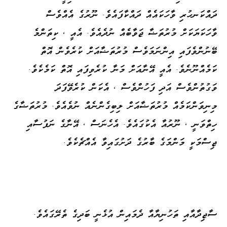
ދައްކަނހުރި ވާހަކައެއް ދައްކާފައެވެ. ނޫރުގެ އެއްވެސް
ވާހަކަޔަކަށް މުރުތަޟާ ޖަވާބެއް ނުދެއެވެ. އެއީ ، ކިތަންމެ
ބޭނުންވެފައި އިންނަމަވެސް މުރުތަޟާއަށް ކުރެވެން އޮތް
ކަމެއްނޫނެވެ. އެއީ އޭނާއަށް މަނާ ކުރެވިފައި އޮތް ކަމެކެވެ.
ވަގުތުންވެސް އަދި ފަހުންވެސް ، އެކަން ކުރެވޭފަދަ
މިނިވަންކަމެއް މުރުތަޟާއަށް ލިބިގެންނެއް ނުވެއެވެ. މުރުތަޟާގެ
ހިތްވަނީ ، ނޫރުއާ އެކުގައެވެ. އެހެނަސް ، އޭނާގެ ނަފުސާއި
ޖިސްމަކީ މަންމަގެ ބާރުގެ ދަށުގައިވާ އެއްޗެކެވެ.
ސާޖިދާއާއި ތަހުނިޔާއާ ދެމައިން އުޅެނީ ބަދިގެ ތެރޭގައެވެ.