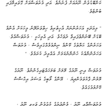
ކަންބޮޑުވުން ނޫރުއަށް ފެނުނެވެ. އަދި މުރުތަޟާއަށް ގޮވައިލާފައި
ބުންޏެވެ.
" މިއަދަކީ އަހަރެންނަށް އެހީތެރިވެ ހިތްވަރުދޭނެ މީހަކަށް އެންމެ
ބޮޑަށް ބޭނުންވެފައިވާ ދުވަހެވެ. އަދި އެމީހަކީ ، މުރުތަޟާއެވެ.
އަހަރެންގެ ޙަޔާތުގެ ކޮންމެ ނިންމުމެއްގައިވެސް ، މުރުތަޟާ
އަހަރެންނާއެކު ހުންނާނެކަމަށް އުއްމީދު ކުރަމެވެ. "
މުރުތަޟާ އިނީ ނޫރުގެ ލޮލަށް ބަލަހައްޓައިގެންނެވެ. ނޫރުގެ
ލޮލުން ފާޅުވަމުންދިޔަ ، އޭނާގެ ލޯބީގެ އަސަރު އިޙްސާސް
ކޮށްލުމުގައެވެ.
މުރުތަޟާއާއި ނޫރު ، މެންދުރުގެ ކެއުމުން ވަކިވީ ނޫރު ،