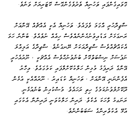
ގޮވައިގެންފައި ތަހުނިޔާ ތެދުވެގެންގޮސް ކޮޓަރިޔަށް ވަނެވެ.
ސާޖިދާހުރީ އާގަމަ ވެފައެވެ. ތަހުނިޔާ އެކީ އެއްޗެއް އޭނާއަށް
ރަނގަޅަށް އަޑުއިވުނުހެންނެއްވެސް ހިއެއް ނުވެއެވެ. ބުނާނެ ހަމަ
އެކައްޗެއްވެސް ސާޖިދާއަކަށް ނޭނގުނެވެ. ސާޖިދާގެ އަމިއްލަ
ނަފުސަށް ނިސްބަތްކޮށް ބުނެވުނުހާވެސް އެއްޗަކީ ، ނޫރުއެހުރީ
އޭނާގެ ދަރިފުޅު މުޅިން ހަލާކުކޮށްލާފައި ކަމުގައެވެ. މިހާރު
އެފެންނަނީ އޭނާއަށް ، ތަހުނިޔާ ކުޑައިރު ، ނޫރުއާއެކީ އުޅެން
ދޫކޮށްލެވުނުކަމުގެ ހިތި ރަހައެވެ. މުސްކުޅިން ބުނެއުޅެނީ
ރަނަގޅު ވާހަކަ އެކެވެ. ދަރިން ހަލާކުވަނީ ދަރިންނާ އެކުގައި
އުޅޭ އެކުވެރިންގެ ސަބަބުންނެވެ.