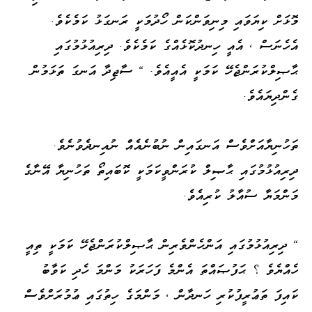
މޮޅަށް ކިޔަވައި މިނިވަންކަން ހޯދުމަކީ ރަނގަޅު ކަމެކެވެ.
އެހެނަސް ، އެއީ ހިނދުކޮޅެއްގެ ކަމެކެވެ. ދިރިއުޅުމުގައި
ޙާޞިލްކުރަންޖެހޭ ކަމަކީ އެއީއެވެ. " ސާޖިދާ އަނގަ ތަޅަމުން
ގެންދިޔައެވެ.
ތަހުނިޔާއަށްވެސް އަނގައިން ނުބުނެއެއް ނުއިނދެވުނެވެ.
ދިރިއުޅުމުގައި ޙާޞިލް ކުރަންވީކަމަކީ ކޮބައިތޯ ތަހުނިޔާ އޭނާގެ
މަންމަޔާ ސުއާލު ކުރިއެވެ.
" ދިރިއުޅުމުގައި އަންހެންވެރިން ޙާޞިލްކުރަންޖެހޭ ކަމަކީ ތިއީ
ހެއްޔެވެ ؟ ޙަފުޞައްތަ އެންމެ ފަހަރަކު މަންމަ ހެދި ކަވާބު
ކައިފަ ތަޢުރީފުކުރި ހަނދާން ، މަންމަގެ ހިތުގައި ޢުމުރަށްވެސް