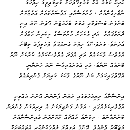
ހުރިހާ ކަމެއް އެހާ ކުއްލިގޮތަކަށް ކުރިމަތިވީމަ ހިތްހަމަ
ނުޖެހިގެންހުރެ ، މުރުތަޟާއާއި ޙަފުޞައްތައަށް އަމާޒުކޮށް
ބުނެވުނު ބަސްތަކާއި ޢަމަލު ބެހެއްޓުނު ގޮތުން ނޫރު އިނީ
ދެރަވެފައެވެ. އަދި އެކަމަށް މުރުތަޟާގެ ކިބައިން މަޢާފަށް
އެދުނެވެ. މުރުތަޟާގެ ހިތަށް އުނދަގޫވެ ތަކުލީފެއް ލިބޭނެ
އެއްވެސް ވާހަކައެއް އަދި އެފަދަ އެއްވެސްކަމެއް ކުރާކަށް ނޫރު
ބޭނުމެއް ނޫނެވެ. މުޅި ޢުމުރުގައިވެސް ނޫރު ހުންނާނީ
އެގޮތުގައިކަމަށް ބުނެ ނޫރުގެ ވާހަކަ ކުރިޔަށް ގެންދިޔައެވެ.
އިންސާނާގެ ދިރިއުޅުމުގައި ދުރުން ފެންނަން އޮންނަ އުއްމީދީ
އުފާވެރިކަމެއްގައި ، އަމާން މަންޒިލަކަށް އެ ދިރިއުޅުން ގެންދަން
ބޭނުންވާނަމަ ، ކިތަންމެ އެއްޗެއް ދޫކޮށްލަން އެއިންސާނާއަށް
މަޖުބޫރު ވާނެއެވެ. އޭނާގެ އަމިއްލަ ލެއާގުޅުންހުރި އެތައްބަޔަކާ