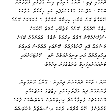
ދަށުގައި ފިތި ، ނޫރުގެ ކުރިމަތީ އިސް އުފުލައި ލެވޭވަރަށް
ބޮޑަށް ، ނަފްސުގެ އަޅަކަށްވެފައި ހުރި މީހެކެވެ. އެވާހަކަ
ނޫރުގާތު އޭނާ ބުނާނީ ކިހިނެއް ހެއްޔެވެ ؟ އެކަމަކަށް އޭނާގެ
ހިތެއް ނޭދެއެވެ. އޭނާގެ މަޖުބޫރީ ޙާލަތު ނޫރުއަށް
ސާފުކޮށްދެވޭނެ ގޮތެއް މިހާރަކު ނެތެވެ. އެއަށްވުރެ ބޮޑަށް
މަޝްރަޙު އޮތީ ހޫނުވެފައެވެ. އޭނާއަކީ އެއްވެސް އަމިއްލަ
އިޚްތިޔާރެއް އަދި މިނިވަންކަމެއް ނެތި ، ކޮށްޓަކަށްލައި
ބަންދުކުރެވިފައިވާ ގުރައެއްފަދަ މީހެކެވެ.
ނޫރު ، ވާހަކަ ދައްކަމުން ދިޔައިރު ، އޭނާގެ މޫނުމަތިން
ފެންނަމުން ދިޔަ އުފާވެރިކަމާއި މިޒާޖުގެ ހަމަޖެހުމާއި
މޫނުމައްޗަށް ވެރިވެގެންދާ ހިނިތުންވުން މުރުތަޟާއަށް ފާހަގަ
ކުރެވުނެވެ. ނޫރު އެދެއްކި ވާހަކަ ވިސްނިއްޖެތޯ މުރުތަޟާއާ