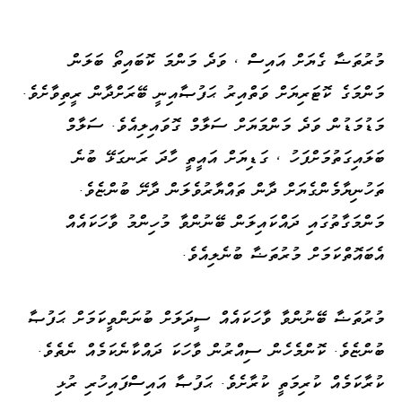
މުރުތަޟާ ގެޔަށް އައިސް ، ވަދެ މަންމަ ކޮބައިތޯ ބަލަން
މަންމަގެ ކޮޓަރިޔަށް ވަތްއިރު ޙަފުޞާއިނީ ބޭރަށްދާން ރީތިވާށެވެ.
މަޑުމަޑުން ވަދެ މަންމަޔަށް ސަލާމް ގޮވައިލިއެވެ. ސަލާމް
ބަލައިގަތުމަށްފަހު ، ގަޑިޔަށް އައީތީ ހާދަ ރަނގަޅޭ ބުނެ
ތަހުނިޔާމެންގެޔަށް ދާން ތައްޔާރުވެލަން ދާށޭ ބުންޏެވެ.
މަންމަގާތުގައި ދައްކައިލަން ބޭނުންވާ މުހިންމު ވާހަކައެއް
އެބައޮތްކަމަށް މުރުތަޟާ ބުނެލިއެވެ.
މުރުތަޟާ ބޭނުންވާ ވާހަކައެއް ސީދަލަށް ބުނަންވީކަމަށް ޙަފުޞާ
ބުންޏެވެ. ކޮންމެހެން ސިއްރުން ވާހަކަ ދައްކާނެކަމެއް ނެތެވެ.
ކުރާކަމެއް ކުރިމަތީ ކުރާށެވެ. ޙަފުޞާ އައިސްފައިހުރި ރުޅި