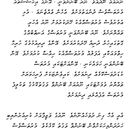
ނޫރުއެއް ނޭދެއެވެ. ނޫރު ބޭނުންވަނީ ، އޭނާގެ އިޙްސާސްތައް
މުރުތަޟާވެސް ދެނެގަތުމަށެވެ. އެހެން ވެއްޖެނަމަ ، މުޅި
ޢުމުރުވެސް މުރުތަޟާއާއެކު ހޭދަކުރުމަށް ނޫރު އެހުރީ
ތައްޔާރަށެވެ. ނޫރު ބޭނުންވަނީ މުރުތަޟާގެ އަނތްބެއްގެ
ގޮތުގައިހުރެ ދުނިޔެ ހޭދަކުރުމަށެވެ. އޭނާގެ ދިރިއުޅުމުގެ ހުރިހާ
ހިތާމައަކާއި އުފަލެއް މުރުތަޟާއާއެކު ޙިއްޞާ ކުރުމަށެވެ. އޭނާ
ބޭނުންވަނީ ހަމައެކަނި ، އޭނާއަށްޓަކައި މުރުތަޟާ
ކުޑަދުވަސްކޮޅެއް ދިނުމަށެވެ. ކައިވެންޏަކަށް ފުރިހަމަޔަށް
ތައްޔާރު ވުމަށްޓަކައި ނޫރުއަށް ބޭނުންވާ ވަގުތުކޮޅުގެ ތަކުލީފު
މުރުތަޟާ އުފުއްލައި ދިނުމަށެވެ.
އެއީ އެހާ ގިނަ ދުވަހެއްނޫނެވެ. ނޫރުގެ ވަޒީފާއަށް ކުރިއެރުންލިބި
ހަރުދަނާމީހަކަށްވާން ބޭނުންވާ ވަގުތު ކޮޅެކެވެ. މުރުތަޟާވެސް