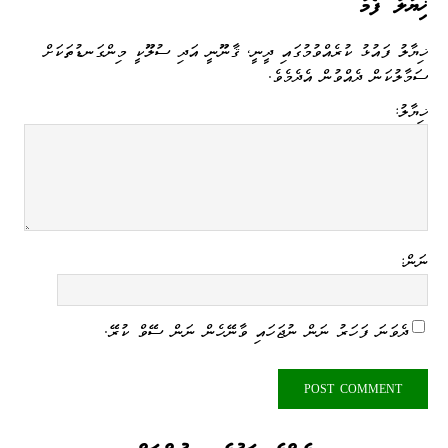
ޚިޔާލު ފޯމު
ޚިޔާލު ފައުޅު ކުރެއްވުމުގައި ދީނީ، ޤާނޫނީ އަދި ސުލޫކީ މިންގަނޑުތަކަށް
ސަމާލުކަން ދެއްވުން އެދެމެވެ.
ޚިޔާލު:
ނަން:
ދެވަނަ ފަހަރު ނަން ނުޖަހައި ވާނޭހެން ނަން ސޭވް ކުރޭ.