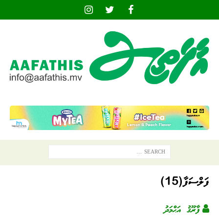
ފަލްސަފާ(15)
ފާރޫޤު އަޙްމަދު