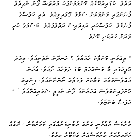
އައެވެ. ކުޑައިރުކޮޅެއް ކޮށްލުމަށްފަހު މުރުތަޟާ ފޯނު ނެގިއެވެ.
ފޯނުނަގައި މަންމަޔަށް ސަލާމް ގޮވައިލިއެވެ. އެއީ ޙަފުޞާގެ
ފޯނެކެވެ. ޙަފުޞާހުރީ ރުޅިއައިސް ރަތްވެފައެވެ. ބަސްމަގު ހުރީ
ވަރަށް ހަރުކަށި ކޮށެވެ.
" ތިއުޅެނީ ކޮންތާކު ހެއްޔެވެ ؟ ހަނދާން ނެތުނީއެވެ. މިއަދު
އޮފީހުގައި މާ މަސައްކަތް ބޮޑު ދުވަހެއް ދޯއެވެ. އެހެން
އެއްވެސްކަމެއް ކުރާކަށް ވަގުތެއް ނޯންނާނެއެވެ. ގިނައިރު
ކޮށްފައިނަމަވެސް އަހަރެންގެ ފޯނު ނެގީތީ ޝުކުރިއްޔާއެވެ ! "
ޙަފުޞާ ބުންޏެވެ.
މުރުތަޟާ އެއުޅެނީ މަންމަ އެބުނިތަނެއްގައި ކަމަށްބުނެ ، ދޮގެއް
ހަދައިލުމަށް މުރުތަޟާއަށް މަޖުބޫރު ވިއެވެ.