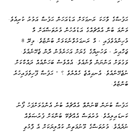
ޙަފުޞާގެ ވާހަކަ ރަނގަޅަށް އަޑުއަހަން ޙަފުޞާ އަމުރު ކުރިއެވެ.
މަންމަ ބުނާ އެއްޗެއްގެ އަޑުއެހުން މުރުތަޟާއަށް މާ
މުހިންމުވެފައި ، މާ ރަނގަޅުވާނެކަމަށް ބުންޏެވެ. މިރޭ 8
ޖަހާއިރު ، ތަހުނިޔާގެ ގެޔަށް އަހަރެމެން ދާން ޖެހޭނެއެވެ.
ވަގުތަށް އަންނަން ވާނެއެވެ. އެއްވެސް ބަހަނާއެއް ދައްކާކަށް
ނުޖެހޭނެއެވެ. އެނގިއްޖެ ހެއްޔެވެ ؟ " ޙަފުޞާ ފޫހިވެފައިހުރެ
ބުންޏެވެ.
ޙަފުޞާ ބުނަން ބޭނުންވާ އެއްޗެއް ބުނެ އެންގުމަށްފަހު ފޯނު
ކަނޑައިލިއެވެ. މުރުތަޟާ އެއްޗެކޭ ބުނާކަށް ފުރުޞަތެއް
ނުދެއެވެ. މުރުތަޟާގެ މޫނުމަތިން ކުއްލިޔަކަށް އެ ފާޅުވި