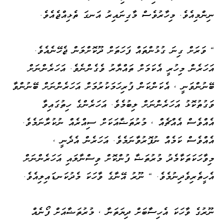
ނިންމިއެވެ. މިހާރުވެސް މާގިނައިރު އަނގަ ތެޅިއްޖެއެވެ.
" ވަރަށް ގިނަ ގުޅުންތައް ފަހަތަށް ދޫކޮށްލަން ޖެހޭނެއެވެ.
އަހަރެން މިހުރީ އެކަމަށް ތައްޔާރު ވެގެންނެވެ. އަހަރެންނަށް
ބޭނުންވަނީ ، އެކަންކަން ފުރިހަމަކުރުމަށް އަހަރެންނަށް ބޭނުންވާ
ވަގުތުކޮޅު އަހަރެންނަށް ލިބުމެވެ. އަހަރެންގެ ހިތުގައިވާ
އެއްވެސް އެއްޗެއް ، މުރުތަޟާއަކަށް ސިއްރެއް ނުކުރާނަމެވެ.
އެއްވެސް ކަމެއް ނުފޮރުވާނަމެވެ. އަހަރެން އެދެނީ ،
މިވާހަކަތަކާމެދު މުރުތަޟާ ފުންކޮށް ވިސްނާލައި އަހަރެންނަށް
އެހީތެރިވެދިނުމެވެ. " ނޫރު އޭނާގެ ވާހަކަ މެދުކަނޑައިލިއެވެ.
ނޫރުގެ ވާހަކަ އެހިސާބަށް ދިޔަތަނާ ، މުރުތަޟާއަށް ފޯނެއް