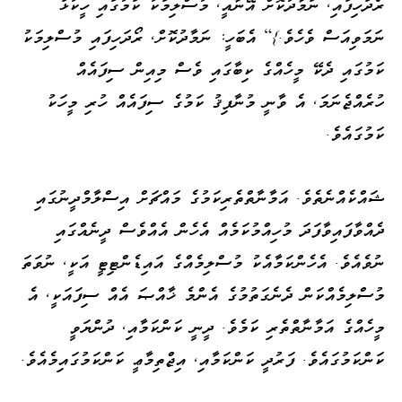
ރޯދަހިފައި، ނަމާދުކޮށް އޭނާއީ، މުސްލިމަކު ކަމުގައި ހީކުޅަ
ނަމަވިއަސް ވެހެވެ.}] އެބަހީ: ނަމާދުކޮށް، ރޯދަހިފައި މުސްލިމަކު
ކަމުގައި ދެކޭ މީހެއްގެ ކިބާގައި ވެސް މިއިން ސިފައެއް
ހުރެއްޖެނަމަ، އެ ވާނީ މުނާފިޤު ކަމުގެ ސިފައެއް ހުރި މީހަކު
ކަމުގައެވެ.
ޝައްކެއްނެތެވެ. އަމާނާތްތެރިކަމުގެ މައްޗަށް އިސްލާމްދީނުގައި
ދެއްވާފައިވާފަދަ މުހިއްމުކަމެއް އެހެން އެއްވެސް ދީނެއްގައި
ނުވެއެވެ. އެހެންކަމާއެކު މުސްލިމެއްގެ އައިޑެންޓިޓީ އަކީ، ނުވަތަ
މުސްލިމެއްކަން ދެނެގަތުމުގެ އެންމެ ޚާއްޞަ އެއް ސިފައަކީ، އެ
މީހެއްގެ އަމާނާތްތެރި ކަމެވެ. ދީނީ ކަންކަމާއި، ދުންޔަވީ
ކަންކަމުގައެވެ. ފަރުދީ ކަންކަމާއި، އިޖްތިމާޢީ ކަންކަމުގައިމެއެވެ.