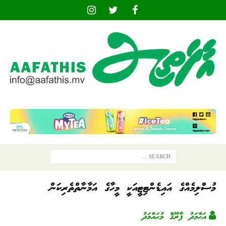
މުސްލިމެއްގެ އައިޑެންޓިޓީއަކީ މީހާގެ އަމާނާތްތެރިކަން
އަޙްމަދު ފާރޫޤް މުޙައްމަދު