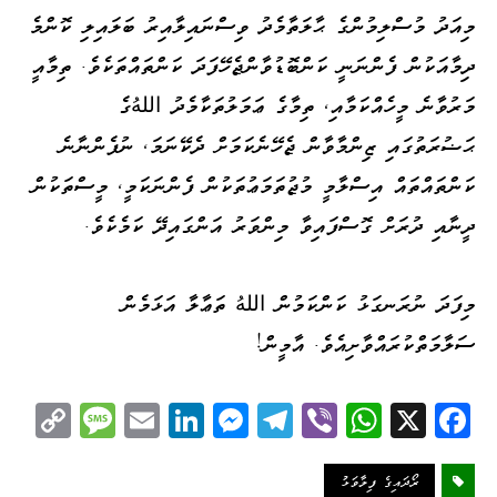
މިއަދު މުސްލިމުންގެ ޙާލަތާމެދު ވިސްނައިލާއިރު ބަލައިލި ކޮންމެ
ދިމާއަކުން ފެންނަނީ ކަންބޮޑުވާންޖެހޭފަދަ ކަންތައްތަކެވެ. ތިމާއީ
މަރުވާނެ މީހެއްކަމާއި، ތިމާގެ ޢަމަލުތަކާމެދު اللهُގެ
ޙަޟުރަތުގައި ޒިންމާވާން ޖެހޭނެކަމަށް ދެކޭނަމަ، ނުފެންނާނެ
ކަންތައްތައް އިސްލާމީ މުޖުތަމަޢުތަކުން ފެންނަކަމީ، މީސްތަކުން
ދީނާއި ދުރަށް ގޮސްފައިވާ މިންވަރު އަންގައިދޭ ކަމެކެވެ.
މިފަދަ ނުރަނގަޅު ކަންކަމުން اللهُ ތަޢާލާ އަޅަމެން
ސަލާމަތްކުރައްވާށިއެވެ. އާމީން!
C
M
E
Li
M
Te
Vi
W
X
Fa
op
es
m
nk
es
le
be
ha
ce
y
sa
ail
ed
se
gr
r
ts
bo
ރޯދައިގެ ފިލާވަޅު