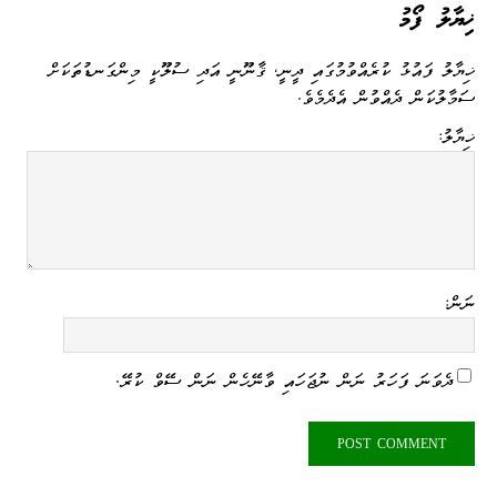
ޚިޔާލު ފޯމު
ޚިޔާލު ފައުޅު ކުރެއްވުމުގައި ދީނީ، ޤާނޫނީ އަދި ސުލޫކީ މިންގަނޑުތަކަށް
ސަމާލުކަން ދެއްވުން އެދެމެވެ.
ޚިޔާލު:
ނަން:
ދެވަނަ ފަހަރު ނަން ނުޖަހައި ވާނޭހެން ނަން ސޭވް ކުރޭ.