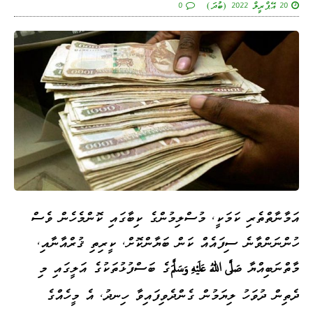
20 އޭޕްރީލް 2022 (ބުދަ)
0
އަމާނާތްތެރި ކަމަކީ، މުސްލިމުންގެ ކިބާގައި ކޮންމެހެން ވެސް
ހުންނަންވާނެ ސިފައެއް ކަން ބަޔާންކޮށް، ކީރިތި ޤުރްއާނާއި،
މާތްނަބިއްޔާ
ގެ ބަސްފުޅުތަކުގެ އަލީގައި މި
صَلَّى اللهُ عَلَيْهِ وَسَلَّمَ
ދެތިން ދުވަހު ލިޔަމުން ގެންދެވިފައިވާ ހިނދު، އެ މީހެއްގެ