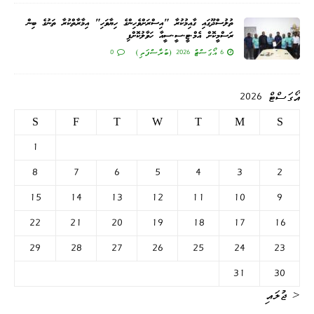
ތުލުސްދޫގައި ގާއިމުކުރާ "އިސްރަށްވެހިންގެ ހިޔާވަހި" އިމާރާތްކުރާ ތަނުގެ ބިން
ރަސްމީކޮށް އެމް.ޓީ.ސީ.ސީއާ ހަވާލުކޮށްފި
6 އޯގަސްޓް 2026 (ބުރާސްފަތި)
0
އޯގަސްޓް 2026
S
F
T
W
T
M
S
1
8
7
6
5
4
3
2
15
14
13
12
11
10
9
22
21
20
19
18
17
16
29
28
27
26
25
24
23
31
30
« ޖުލައި