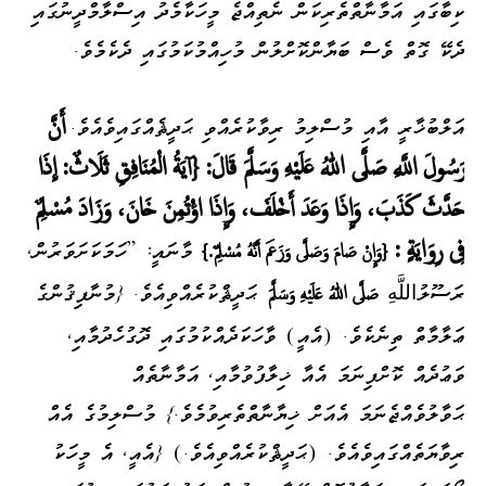
ކިބާގައި އަމާނާތްތެރިކަން ނެތިއްޖެ މީހަކާމެދު އިސްލާމްދީނުގައި
ދެކޭ ގޮތް ވެސް ބަޔާންކޮށްލުން މުހިއްމުކަމުގައި ދެކެމެވެ.
އަލްބުޚާރީ އާއި މުސްލިމު ރިވާކުރެއްވި ޙަދީޘެއްގައިވެއެވެ.
أَنَّ
رَسُولَ اللَّهِ صَلَّى اللهُ عَلَيْهِ وَسَلَّمَ قَالَ: {آيَةُ الْمُنَافِقِ ثَلَاثٌ: إِذَا
حَدَّثَ كَذَبَ، وَإِذَا وَعَدَ أَخْلَفَ، وَإِذَا اؤْتُمِنَ خَانَ، وَزَادَ مُسْلِمٌ
فِى رِوَايَةٍ :
މާނައީ: [ހަމަކަށަވަރުން،
{وَإِنْ صَامَ وَصَلَّى وَزَعَمَ أَنَّهُ مُسْلِمٌ.}
ރަސޫލުاللَّهِ
ޙަދީޘްކުރެއްވިއެވެ. {މުނާފިޤުންގެ
صَلَّى اللهُ عَلَيْهِ وَسَلَّمَ
ޢަލާމާތް ތިނެކެވެ. (އެއީ) ވާހަކަދެއްކުމުގައި ދޮގުހެދުމާއި،
ވަޢުދެއް ކޮށްފިނަމަ އެއާ ޚިލާފުވުމާއި، އަމާނާތެއް
ޙަވާލުވެއްޖެނަމަ އެއަށް ޚިޔާނާތްތެރިވުމެވެ.} މުސްލިމުގެ އެއް
ރިވާޔަތެއްގައިވެއެވެ. (ޙަދީޘްކުރެއްވިއެވެ.) {އެއީ، އެ މީހަކު