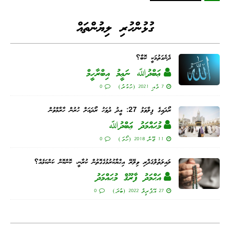
Li
ge
I
ng
a
A
ok
nk
n
er
m
pp
ގުޅުންހުރި ލިޔުންތައް
ދެނެގަތުމަކީ ކޮބާ؟
ޢަބްދުﷲ ނަޢީމު އިބްރާހީމް
7 މެއި 2021 (ހުކުރު)
0
ރޯދައިގެ ފިލާވަޅު 27: އީދު ދުވަހު ރޯދައަށް ހުރުން ހާރާމްވުން
މުޙައްމަދު ޢަބްދުﷲ
11 ޖޫން 2018 (ހޯމަ)
0
ލައިލަތުލްޤަދްރި ވިލޭރޭ އިޙްޔާކުރުމުގެގޮތުން ކުރާނީ، ކޮންކޮން ކަންކަމެއް؟
އަޙްމަދު ފާރޫޤް މުޙައްމަދު
27 އޭޕްރީލް 2022 (ބުދަ)
0