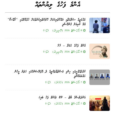
އެންމެ ފަހުގެ ލިޔުންތައް
މަގުމަތީގެ ސަލާމަތާއި ރައްކާތެރިކަމަށް ހޭލުންތެރިކުރުވުމަށް ހުޅުމާލޭގައި “ރޯޑްޝޯ”
އެއް ކުރިއަށް ގެންގޮސްފި
8 އޯގަސްޓް 2026 (ހޮނިހިރު)
0
އެންމެ ފަހުގެ ޙަމަލާ – 55
8 އޯގަސްޓް 2026 (ހޮނިހިރު)
0
ކުޅުދުއްފުށީގައި ހިންގި މަސްތުވާތަކެތީގެ ދެ އޮޕަރޭޝަނެއްގައި ހަތަރު މީހުން
ހައްޔަރުކޮށްފި
7 އޯގަސްޓް 2026 (ހުކުރު)
0
އަންދަލުސްގެ ބާޒު – 89 (އެންމެ ފަހު ބައި)
7 އޯގަސްޓް 2026 (ހުކުރު)
0