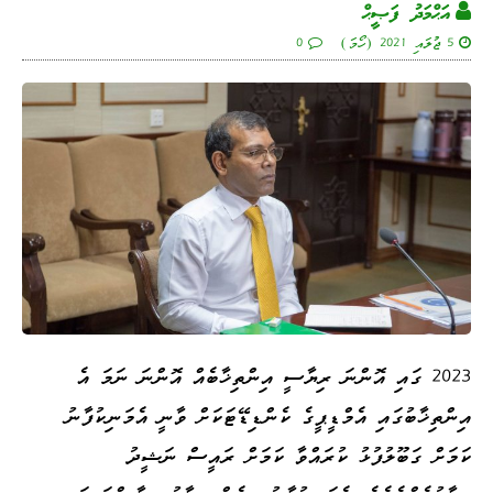
އަޙްމަދު ފަޞީޙް
5 ޖުލައި 2021 (ހޯމަ)
0
2023 ގައި އޮންނަ ރިޔާސީ އިންތިޚާބެއް އޮންނަ ނަމަ އެ
އިންތިޚާބުގައި އެމްޑީޕީގެ ކެންޑިޑޭޓަކަށް ވާނީ އެމަނިކުފާނު
ކަމަށް ގަބޫލުފުޅު ކުރައްވާ ކަމަށް ރައީސް ނަޝީދު