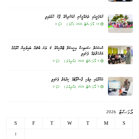
ކުޑަފަރީގައި ތަރައްޤީކުރި ކުޑަކުދިންގެ ޕާކު ހުޅުވައިފި
10 އޯގަސްޓް 2026 (ހޯމަ)
0
ނެޝަނަލް ސަރވިސް އިނީޝަލް ޓްރޭނިންގެ 4 ވަނަ ބެޗަށް ބައިވެރިން ހޮވުމުގެ
މަރުހަލާތައް ފަށައިފި
9 އޯގަސްޓް 2026 (އާދީއްތަ)
0
ގައްދޫގައި ދިވެހި ޕާސްޕޯޓުގެ ޚިދުމަތް ފަށައިފި
9 އޯގަސްޓް 2026 (އާދީއްތަ)
0
އޯގަސްޓް 2026
S
F
T
W
T
M
S
1