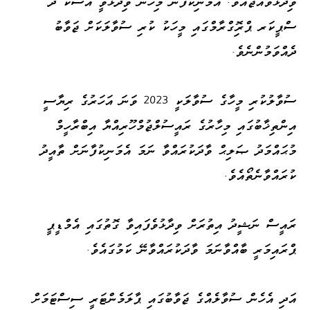
ވިދާޅުވެއްޖެއެވެ. އެމަނިކުފާނު މިހެން ވިދާޅުވީ އާސްކަ ދަ
ސްޕީކަރ ޕްރިޮގްރާމްގައި މީހަކު ކުރި ސުވާލަކަށް ޖަވާބު
ދެއްވަމުންނެވެ.
ސުވާލުކުރި މީހާގެ ސުވާލަކީ 2023 ވަނަ އަހަރުގެ ރިޔާސީ
އިންތިޚާބުގައި މިހާރުގެ ރައީސުލްޖުމްހޫރިއްޔާ އިބްރާހީމް
މުޙައްމަދު ޞަލިޙް ވާދަކުރައްވާ ނަމަ އެމަނިކުފާނަށް ތާއީދު
ކުރައްވާނެތޯއެވެ.
ރައީސް ނަޝީދު އިތުރަށް ވިދާޅުވެފައިވާ ގޮތުގައި އެމްޑީޕީ
ޕްރައިމަރީ ބާއްވާނަމަ ވާދަކުރައްވާނޭ ކަމުގައެވެ.
އަދި އެހެން ސުވާލެއްގެ ޖަވާބުގައި ޕާލަމެންޓަރީ ސިސްޓަމަށް