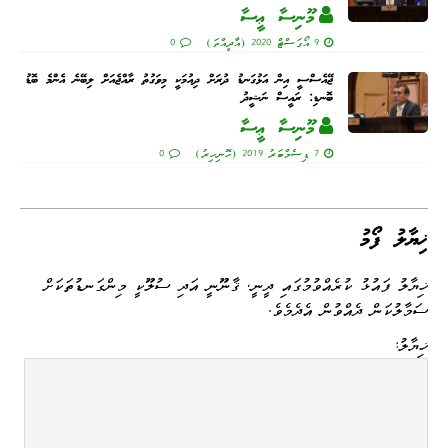
މޫނިސާ ޢީސާ
9 އޯގަސްޓް 2020 (އާދީއްތަ)
0
ޖޭއެސްސީ އިން އަޅުގަނޑު ދުރަށް ދިއުމަކީ މިވަގުތު ރާއްޖެއަށް ލިބޭނެ އެންމެ ބޮޑު
ބޮނޑި: ރައީސް ނަޝީދު
މޫނިސާ ޢީސާ
7 ޑިސެމްބަރު 2019 (ހޮނިހިރު)
0
ޚިޔާލު ފޯމު
ޚިޔާލު ފައުޅު ކުރެއްވުމުގައި ދީނީ، ޤާނޫނީ އަދި ސުލޫކީ މިންގަނޑުތަކަށް
ސަމާލުކަން ދެއްވުން އެދެމެވެ.
ޚިޔާލު: