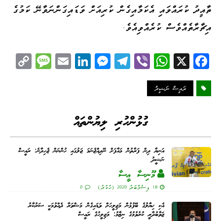
ތާއީދު ކުރައްވައި އެކަމާއިގެން ކުރިއަށް ވަޑައިގަންނަވާނޭ ކަމުގެ
އިޗާރާތެއްވެސް ކުރެއްވިއެވެ.
C
M
E
Li
M
Te
Vi
W
X
Fa
op
es
m
nk
es
le
be
ha
ce
y
sa
ail
ed
se
gr
r
ts
bo
ރައީސް ނަޝީދު
Li
ge
I
ng
a
A
ok
nk
n
er
m
pp
ގުޅުންހުރި ލިޔުންތައް
އަނިޔާ ދިން ފަރާތުން މައާފަށް ނޭދިއްޖެނަމަ ޖަލުގައި ހުންނަން ޖެހިދާނެ: ރައީސް
ނަޝީދު
މޫނިސާ ޢީސާ
18 ޑިސެމްބަރު 2020 (ހުކުރު)
0
އެކި ޚިޔާލުގެ ބޭފުޅުން މަޖިލީހަށް ވަޑައިގެން މަޝްވަރާ ދެއްވުމަކީ ސަރުކާރު
ޖަވާބުދާރީ ކުރުވުމުގެ ނިޒާމު: މަޖިލީހުގެ ރައީސް