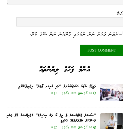
ނަން:
ދެވަނަ ފަހަރު ނަން ނުޖަހައި ވާނޭހެން ނަން ސޭވް ކުރޭ.
އެންމެ ފަހުގެ ލިޔުންތައް
ވަޒީފާގެ ބާޒާރު ހަރުދަނާކުރުމަށް "މައި ކެރިއަރ ޕޯޓަލް" އިފްތިތާޙުކޮށްފި
10 އޯގަސްޓް 2026 (ހޯމަ)
0
"ސޯޝަލް ޕްރޮޓެކްޝަން ޓު ލީވް ނޯ ވަން ބިހައިންޑް" އެޕްލިކޭޝަނާ ގުޅޭ ފަންނީ
މަސައްކަތު ބައްދަލުވުމެއް ފަށައިފި
10 އޯގަސްޓް 2026 (ހޯމަ)
0