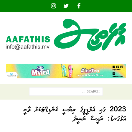
2023 ގައި އެމްޑީޕީގެ ރިޔާސީ ކެންޑިޑޭޓަކަށް ވާނީ
އަޅުގަނޑު: ރައީސް ނަޝީދު