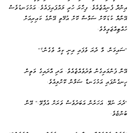
އިންދާ ފެނިއްޖެއެވެ. ފިހާރަ ހުރީ ލައްޕައިފައެވެ. އަޅުގަނޑުވެސް
އޭނާޔާ ކުޑަކޮށް ސަމާސާ ކޮށް އުޅޭތީ އޭނާގެ ކައިރިއަށް
ހުއްޓިއްޖައީމެވެ.
"ސައިމަން. މާ ދެރަ ވެފައި އިނީ ކީއް ވެގެން؟"
އޭނާ ފުންމައިގެން ތެދުވެއްޖެއެވެ. އަދި އާދައިގެ މަތީން
ހީނގެންފައި އަޅުގަނޑާ ސަލާން ކޮށްލިއެވެ.
"ދެރަ ނުވޭ. އަހަރެން އަބަދުވެސް ވަރަށް އުފާވޭ." އޭނާ
ބުންޏެވެ.