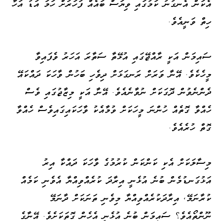
އެކަން އެނގުނު ކަމުގައި ވިޔަސް ބައެއް ފަހަރަށް ހަމަ އަޑު އަހާ
ހިތް ވަނީއެވެ.
ސައިމަން އަކީ ރާއްޖޭގައި އުޅޭތާ ސަތާރަ އަހަރު ވެފައިވާ
މީހެކެވެ. އޭނާ ވަރަށް ރަނގަޅަށް ދިވެހި ބަހުން ވާހަކަ ދައްކައޭ
ދެންނެވުން ދޮގަކަށް ނުވާނެއެވެ. އޭނާ އަކީ މިޒާޖުގައި ވެސް
ހެއްވާ ގޮތެއް ހުންނަ މީހަކަށް ވުމާއެކު ވާހަކައިގައިވެސް ހެއްވާ
ގޮތް ހުރެއެވެ.
މިސާލަކަށް އެކި ކަންކަން ކުރުމުގެ ވާހަކަ ދައްކާ އިރު
އަޅުގަނޑުމެން ބުނެ އުޅެނީ އިރާދަ ކުރެއްވިއްޔާ އެވެނި ކަމެއް
ކުރާނަމޭ، އިރާދަކުރެއްވިއްޔާ މިވެނި ތަނަކަށް ދާނަމޭ
ނޫންތޯއެވެ؟ ސައިމަން ބުނެ އުޅެނީ އެހެން ގޮތަކަށެވެ. އޭނާގެ