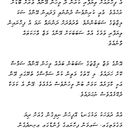
އެ ފިހާރައަށް ވިޔަފާރި ކުރަން ދާ މީހުން އޭނާޔާ ވަރަށް ބޮޑަށް
ރުހެއެވެ. އެއީ ކުރިންވެސް ދެންނެވި ފަދައިން އޭނާގެ ސަކަ
މިޒާޖުގެ ސަބަބުންނެވެ. ތެދުތެދަށް ދަންނަވާ ނަމަ އެ ފިހާރައިން
ވިޔަފާރި ވުމުގެ އެއް ސަބަބަކަށް އޭނާގެ މަޖާ ވާހަކަތައް
ވާނެއެވެ.
އޭނާގެ މަޖާ މިޒާޖުގެ ސަބަބުން ބައެއް މީހުން އޭނާޔާ ސަމާސާ
ކޮށް ހަދައެވެ. މި ގޮތުގެ މަތީން ކުރާ ސަމާސާގެ ތެރޭގައި އޭނާ
އަކީ ކާފަރެއް ކަމަށް ބުނާ މީހުންވެސް އުޅެއެވެ. އޭނާ އެ ކަމަކާ
ދެކޮޅެއްވެސް ނުހަދައެވެ.
އެއް ދުވަހަކު އަޅުގަނޑު އޮފީހުން ނިމިގެން ގެއަށް ދިޔަ
މަގުމަތީގައި، ސައިމަން ފިހާރައިގެ ފެންޑާގައި އިށީނދެގެން