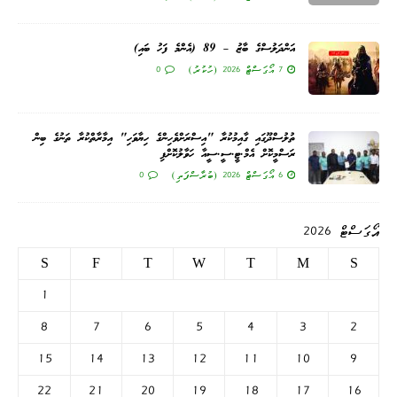
އަންދަލުސްގެ ބާޒު – 89 (އެންމެ ފަހު ބައި)
7 އޯގަސްޓް 2026 (ހުކުރު)
0
ތުލުސްދޫގައި ގާއިމުކުރާ "އިސްރަށްވެހިންގެ ހިޔާވަހި" އިމާރާތްކުރާ ތަނުގެ ބިން
ރަސްމީކޮށް އެމް.ޓީ.ސީ.ސީއާ ހަވާލުކޮށްފި
6 އޯގަސްޓް 2026 (ބުރާސްފަތި)
0
އޯގަސްޓް 2026
S
F
T
W
T
M
S
1
8
7
6
5
4
3
2
15
14
13
12
11
10
9
22
21
20
19
18
17
16