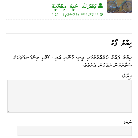
ޢަބްދުﷲ ނަޢީމު އިބްރާހީމް
14 ޖޫން 2018 (ބުރާސްފަތި)
0
ޚިޔާލު ފޯމު
ޚިޔާލު ފައުޅު ކުރެއްވުމުގައި ދީނީ، ޤާނޫނީ އަދި ސުލޫކީ މިންގަނޑުތަކަށް
ސަމާލުކަން ދެއްވުން އެދެމެވެ.
ޚިޔާލު:
ނަން: