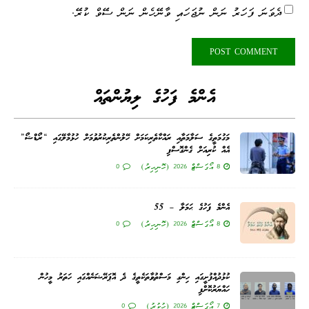
ދެވަނަ ފަހަރު ނަން ނުޖަހައި ވާނޭހެން ނަން ސޭވް ކުރޭ.
އެންމެ ފަހުގެ ލިޔުންތައް
މަގުމަތީގެ ސަލާމަތާއި ރައްކާތެރިކަމަށް ހޭލުންތެރިކުރުވުމަށް ހުޅުމާލޭގައި “ރޯޑްޝޯ”
އެއް ކުރިއަށް ގެންގޮސްފި
8 އޯގަސްޓް 2026 (ހޮނިހިރު)
0
އެންމެ ފަހުގެ ޙަމަލާ – 55
8 އޯގަސްޓް 2026 (ހޮނިހިރު)
0
ކުޅުދުއްފުށީގައި ހިންގި މަސްތުވާތަކެތީގެ ދެ އޮޕަރޭޝަނެއްގައި ހަތަރު މީހުން
ހައްޔަރުކޮށްފި
7 އޯގަސްޓް 2026 (ހުކުރު)
0