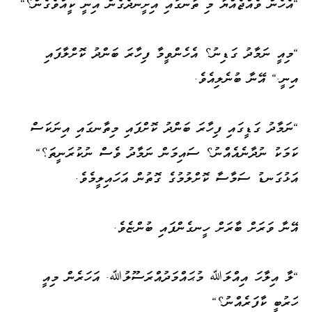
"އެހެން ވެއްޖެއްޔާ މި ތާނގައި އިށީނދެގެން އިނީ ކީއްވެގެން؟"
"މިއީ ނަމާދު ގަޑިނު؟ އެހެންވީމާ ފިހާރަ ބަންދު ކޮށްލާފައި
އިނީ." އޭނާ ބުނެލިއެވެ.
"ނަމާދު ގަޑީގައި ފިހާރަ ބަންދު ކޮށްފައި މިތާނގައި އިނަކަސް
ކަމަކު ނުދާނެއެއްނު؟ ސައިމަން ނަމާދު ވެސް ނުކުރަނީތަ؟"
އަޅުގަނޑު ސަމާސާ ކޮށްލުމުގެ ގޮތުން އަހައިލީމެވެ.
އޭނާ ވަރަށް ބާރަށް ހީނގެންފައި ބުންޏެވެ.
"ލާ އިލާހަ އިއްލަﷲ މުޙައްމަދުއްރަސޫލުﷲ. އަހަރެން މިއީ
ހަރުބީ ކާފަރެއްނު؟"