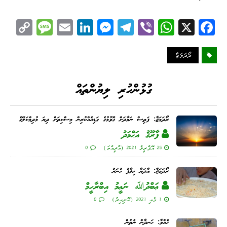
C
M
E
Li
M
Te
Vi
W
X
Fa
op
es
m
nk
es
le
be
ha
ce
y
sa
ail
ed
se
gr
r
ts
bo
ރޯދަމަޖާ
Li
ge
I
ng
a
A
ok
nk
n
er
m
pp
ގުޅުންހުރި ލިޔުންތައް
ރޯދަމަޖާ: ފަތިސް ނަމާދަށް ގޮވުމުގެ ގަޑިއެއްކުރިން މިސްކިތަށް ދިޔަ މުދިމްކަލޭގެ
ފާރޫޤު އަޙްމަދު
25 އޭޕްރީލް 2021 (އާދީއްތަ)
0
ރޯދަމަޖާ: އާދަޔާ ޚިލާފު ހުނަރު
ޢަބްދުﷲ ނަޢީމު އިބްރާހީމް
1 މެއި 2021 (ހޮނިހިރު)
0
ހެއްވާ: ހަނދާން ނެތުން