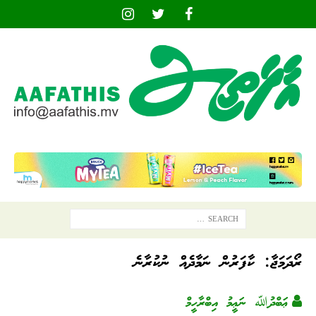
ރޯދަމަޖާ: ކާފަރުން ނަމާދެއް ނުކުރާނެ
ޢަބްދުﷲ ނަޢީމު އިބްރާހީމް