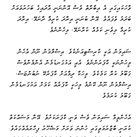
ވާހަކައިގައި އެ އިބާރާތް ވެސް އޮންނަނީ އާދައިގެ ބަހުރުވައަށް
ބަދަލު ވެފައެވެ. އޭނާ ބުނަނީ އިރާދަ ކުރީމާ ދާނަމޭ، އިރާދަ
ކުރީމާ މިވެނި ކަމެއް ކުރާނަމޭ، މިހެންނެވެ.
ސައިމަން އަކީ ކްރިސްޓިއަނެކެވެ. އިސްލާމުން ނޫން އެހެން
މީހުންނަކީ ކާފަރުންނެވެ. އެއީ އަޅުގަނޑުމެން އެންމެންވެސް
ގަބޫލު ކުރާ ކަމެކެވެ. މީހަކާ ދިމާއަށް ކާފަރެކޭ ނުބުންޏަސް،
އިސްލާމުން ނޫން ކޮންމެ މީހަކީ ކާފަރެއް ކަމަށް އަޅުގަނޑުމެން
ގަބޫލު ކުރަމެވެ.
އެހެންވީމާ ސައިމަން ވެސް ވަނީ ކާފަރަކަށެވެ. އޭނާ މަސައްކަތް
ކުރަނީ ބާޒާރުމަތީގައި ހުންނަ ވަރަށް މަޝްހޫރު ފިހާރައެއްގައެވެ.