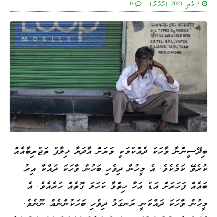
7 މެއި 2021 (ހުކުރު)
0
ބިދޭސީންނާ ވާހަކަ ދެއްކުމަކީ ވަރަށް އާދަޔާ ޚިލާފު ތަޖުރިބާއެއް
ކުރެވޭ ކަމެކެވެ. އެ މީހުން ދިވެހި ބަހުން ވާހަކަ ދައްކާ އިރު
ބައެއް ފަހަރަށް އަޑު އަހާ ހިތްވާ ކަހަލަ ގޮތެއް ހުރެއެވެ. އެ
މީހުން ވާހަކަ ދައްކަނީ ރަނގަޅު ދިވެހި ބަހަކުންނެއް ނޫނެވެ.