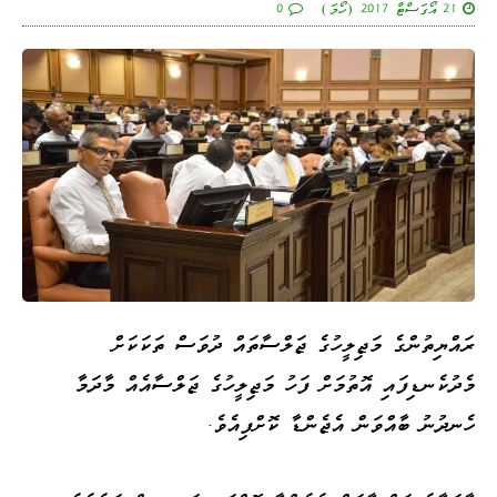
21 އޯގަސްޓް 2017 (ހޯމަ)
0
ރައްޔިތުންގެ މަޖިލީހުގެ ޖަލްސާތައް ދުވަސް ތަކަކަށް
މެދުކެނޑިފައި އޮތުމަށް ފަހު މަޖިލީހުގެ ޖަލްސާއެއް މާދަމާ
ހެނދުނު ބާއްވަން އެޖެންޑާ ކޮށްފިއެވެ.