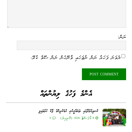
ނަން:
ދެވަނަ ފަހަރު ނަން ނުޖަހައި ވާނޭހެން ނަން ސޭވް ކުރޭ.
އެންމެ ފަހުގެ ލިޔުންތައް
ކެނދިކުޅުދޫގައި ތަރައްޤީކުރި ކުޑަކުދިންގެ ޕާކް ހުޅުވައިފި
8 އޯގަސްޓް 2026 (ހޮނިހިރު)
0