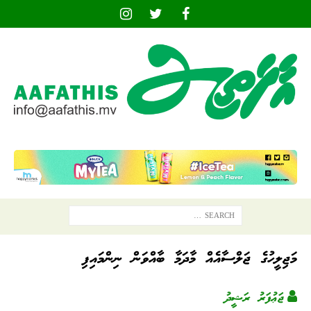
މަޖިލީހުގެ ޖަލްސާއެއް މާދަމާ ބާއްވަން ނިންމައިފި
ޖަޢުފަރު ރަޝީދު