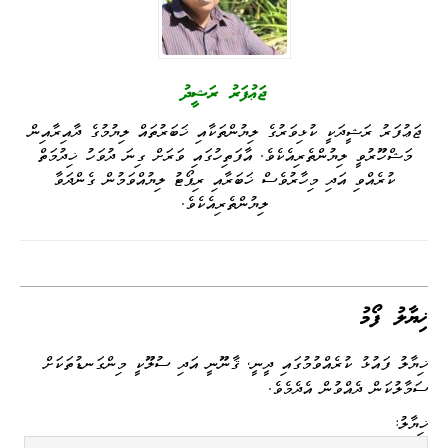
ޖަޢުފަރު ރަޝީދު
ޖަޢުފަރު ރަޝީދަކީ ކުޅިވަރުގެ ލިޔުންތަކާއި ޚަބަރުތައް ލިޔުމުގެ ދާއިރާއިން
މަޝްހޫރުވީ ލިޔުންތެރިއެކެވެ. އާފަތިހުގައި ވަރަށް ގިނަ ދުވަހު ޚިދުމަތް
ކުރެއްވި އަދި މިހާރުވެސް ޚަބަރާއި ރިޕޯޓު ލިޔުއްވަމުން ގެންދަވާ
ލިޔުންތެރިއެކެވެ.
ޚިޔާލު ފޯމު
ޚިޔާލު ފައުޅު ކުރެއްވުމުގައި ދީނީ، ޤާނޫނީ އަދި ސުލޫކީ މިންގަނޑުތަކަށް
ސަމާލުކަން ދެއްވުން އެދެމެވެ.
ޚިޔާލު: