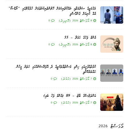
މަގުމަތީގެ ސަލާމަތާއި ރައްކާތެރިކަމަށް ހޭލުންތެރިކުރުވުމަށް ހުޅުމާލޭގައި “ރޯޑްޝޯ”
އެއް ކުރިއަށް ގެންގޮސްފި
8 އޯގަސްޓް 2026 (ހޮނިހިރު)
0
އެންމެ ފަހުގެ ޙަމަލާ – 55
8 އޯގަސްޓް 2026 (ހޮނިހިރު)
0
ކުޅުދުއްފުށީގައި ހިންގި މަސްތުވާތަކެތީގެ ދެ އޮޕަރޭޝަނެއްގައި ހަތަރު މީހުން
ހައްޔަރުކޮށްފި
7 އޯގަސްޓް 2026 (ހުކުރު)
0
އަންދަލުސްގެ ބާޒު – 89 (އެންމެ ފަހު ބައި)
7 އޯގަސްޓް 2026 (ހުކުރު)
0
އޯގަސްޓް 2026