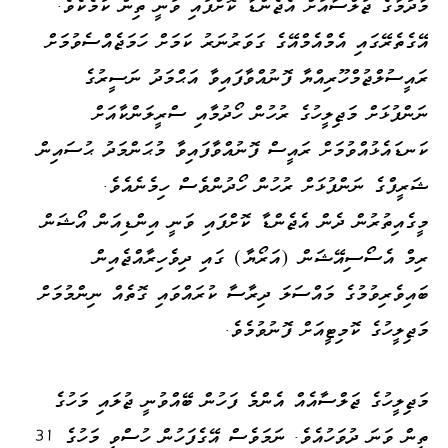
މާދަމާގެ ޖަލްސާއަށް އެޖެންޑާ ކޮށްފައި ވަނީ ތިން ކަމެކެވެ.
އޭގެތެރޭގައި އެމްއެމްއޭގެ ގަވަރުނަރު ކަމަށް ހަމަޖެއްސެވުމަށް
ރައީސުލްޖުމްހޫރިއްޔާ ފޮނުއްވާފައިވާ އަޙްމަދު ނަސީރުގެ
ނަންފުޅަށް މަޖިލީހުގެ ރުހުން ހޯދުމާއި ސްރީލަންކާއަށް
ކަނޑައެޅުއްވުމަށް ރައީސް ފޮނުއްވާފައިވާ މުޙަންމަދު ޙުސައިން
ޝަރީފްގެ ނަންފުޅަށް ރުހުން ހޯދުންވެސް ހިމެނެއެވެ.
މީގެއިތުރުން ދެން އެޖެންޑާ ކޮށްފައި ވަނީ އިންޑިއަން އޯޝަން
ރިމް އެސޯސިއޭޝަން (އަރޯޔާ) ގައި ދިވެހިރާއްޖެއިން
ބައިވެރިވުމުގެ މައްސަލަ ދިރާސާ ކުރައްވައި ގޮތެއް ނިންމުމަށް
މަޖިލީހުގެ ކޮމިޓީއަށް ފޮނުވުމެވެ.
މަޖިލީހުގެ ޖަލްސާއެއް އެންމެ ފަހުން ބޭއްވުނީ ޖުލައި މަހުގެ
ތިން ވަނަ ދުވަހުއެވެ. ނަމަވެސް އޭގެފަހުން ހުސްވި މަހުގެ 31