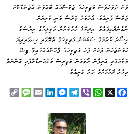
ވަނަ ދުވަހުވެސް މަޖިލީހުގެ ޖަލްސާއެއް ބާއްވަން އެޖެންޑާކޮށް
ޖަލްސާ ފެށިއެވެ. އެދުވަހު ޖަލްސާ ވަނީ ކުރިޔަށް
ނުގެންދެވިފައެވެ. އިދިކޮޅު މެމްބަރުން މަޖިލީހުގެ ރިޔާސަތު
ހިސޯރު ކުރުމުގެ ސަބަބުން މަޖިލީހުގެ ތެރޭގައި ހިނގައިދިޔަ
ހަމަނުޖެހުން ތަކަށް ފަހު މަޖިލީހުގެ ފާޚާނާއެއްގައިވާ ޓިޝޫ
ތަކެއްގައި އަލިފާން ރޯވުމުން މަޖިލިސް މެދުކަނޑާލާފައި އޮންނަތާ
މިހާރު ދޮޅުމަހެއް ވަރު ވަނީއެވެ.
C
M
E
Li
M
Te
Vi
W
X
Fa
op
es
m
nk
es
le
be
ha
ce
y
sa
ail
ed
se
gr
r
ts
bo
Li
ge
I
ng
a
A
ok
nk
n
er
m
pp