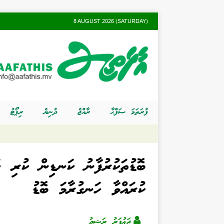
8 AUGUST 2026 (SATURDAY)
ފުރަތަމަ ޞަފްޙާ
ރާއްޖެ
ދުނިޔެ
ރިޕޯޓު
ބޮޑުތަކުރުފާނު ކަނޑިން ކުރި ހ
ކުރައްވާ ހަނގުރާމަ ބޮޑު
ޖަޢުފަރު ރަޝީދު