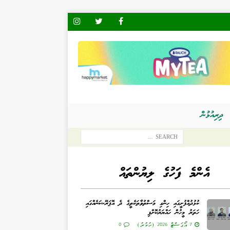
ދިރިއުޅުން
އެންމެ ފަހުގެ ލިޔުންތައް
ކުޅުދުއްފުށީގައި ހިންގި މަސްތުވާތަކެތީގެ ދެ އޮޕަރޭޝަނެއްގައި
ހަތަރު މީހުން ހައްޔަރުކޮށްފި
7 އޯގަސްޓް 2026 (ހުކުރު)
0