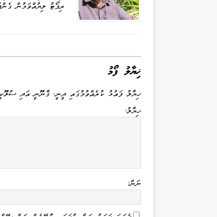
ރިޕޯޓު ލިޔުއްވަމުން ގެންދ
ޚިޔާލު ފޯމު
ޚިޔާލު ފައުޅު ކުރެއްވުމުގައި ދީނީ، ޤާނޫނީ އަދި ސުލޫކީ
ޚިޔާލު:
ނަން: