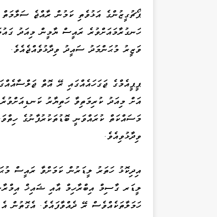
ޕޯޗުގީޒުންގެ އަޅުވެތި ކަމުން ރާއްޖެ ސަލާމަތް 
ހަނގުރާމައަށްވުރެ ރައީސް ޔާމީން މިއަދު ގައުމަ
ވަޒީރު މުޙަންމަދު ސައީދު ވިދާޅުވެއްޖެއެވެ.
ޕީޕީއެމްގެ ޖަގަހައެއްގައި ރޭ އޮތް ޖަލްސާއެއްގ
އަށް މިއަދު ކުރިމަތިވާ ހަތިޔާރު ކަނޑިއަށްވުރ
މަސައްކަތް ކުރައްވަނީ ބޮޑުތަކުރުފާނުގެ ހިތްވ
ވިދާޅުވިއެވެ.
އިދިކޮޅު ހަތަރު ލީޑަރުން ކަމަށްވާ ރައީސް މުޙ
ލީޑަރ ގާސިމް އިބްރާހިމް އާއި ޝައިޚް އިމްރާނ
ހަމަލާތަކެއްވެސް ރޭ ދެއްވާފައެވެ. އެގޮތުން އެ