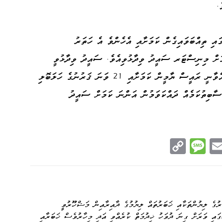
.
ައި ތިއްބަވައިގެން ކަމަށާއި އެހެންވެ އެ ހަތަރު
ަށް މިނިސްޓަރ ސައީދު ވިދާޅުވިއެވެ. ސައީދު ވިދާޅުވީ
2018 ގެ ފަހުންވެސް ރާއްޖޭގެ ވެރިކަން ކުރައްވާނީ ރައީސް ޔާމީން ކަމަށާއި 21 ވަނަ ޤަރުނުގެ ހަލަބޮލި
ާބިތުކަމެއް ދައްކަވަމުން އަންނަ ކަމަށް ސައީދު
C
M
E
op
es
m
n
y
sa
ail
e
Li
ge
nk
ުގެ ލިޔުންތަކާއި ޚަބަރުތައް ލިޔުމުގެ ދާއިރާއިން މަޝްހޫރުވީ
ުގައި ވަރަށް ގިނަ ދުވަހު ޚިދުމަތް ކުރެއްވި އަދި މިހާރުވެސް ޚަބަރާއި