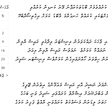
ކުރެއްވުމަށް ބޮޑުތަކުރުފާނު އޭރު ކަނޑިން ކުރެއްވި
އޯގަސްޓް 
ށްޓަކައި ކުރައްވާ ހަނގުރާމަ މާބޮޑު ކަމަށް އިގްތިސޯދާބެހޭ
S
2
ައި ވާހަކަ ދައްކަވަމުން މިނިސްޓަރު ވިދާޅުވީ ރައީސް ޔާމީން
9
ެ ނުރައްކާ ކަމަށެވެ. ނަމަވެސް ރައީސް ޔާމީން މިއަދު
16
ަރުން ހިތްވަރު ހޯއްދަވައިގެން ކަމަށްވެސް މިނިސްޓަރ ސައީދު
23
30
« ޖުލަ
ަންމަދު ނަޝީދު އާއި ރައީސް މައުމޫންގެ އިތުރުން ޖޭޕީގެ
ް އަބްދުﷲއަށް އިޝާރާތް ކުރައްވައި ސައީދު ވަނީ ބަހުގެ
 ހަތަރު ލީޑަރުން މަސައްކަތް ކުރައްވަނީ ރާއްޖެ ފަގީރު ކަމުގެ