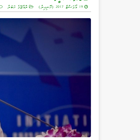
19 އޯގަސްޓް 2017 (ހޮނިހިރު)
ރާއްޖޭގެ ޚަބަރު