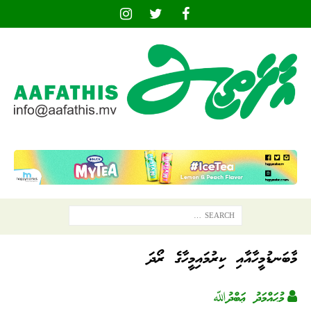
މާބަނޑުމީހާއާއި ކިރުމައިމީހާގެ ރޯދަ
މުޙައްމަދު ޢަބްދުﷲ