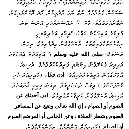
ނުވަތަ އެދެމީހުންގެ ދަރިންނަށްވެސް އެދެމީހުން ރޯދަހިފުމުގެ
ސަބަބުން ގެއްލުމެއް ނެތް ނަމަ އެދެމީހުން ރޯދަ ދޫކޮށްލައިގެން
ނުވާނެކަމުގައެވެ. މާތް ﷲ ރުއްސުންލެއްވި އަނަސު ބްނު
މާލިކްގެ އަރިއަހުން އައްނަސާއީއާއި އައްތިރްމިޛީ
ރިވާކުރައްވާފައިވެއެވެ. އެކަލޭގެފާނު ވިދާޅުވިއެވެ. ތިމަން
ރަސޫލުﷲ
ގެ އަރިއަހަށް އެއްދުވަހު
صلى الله عليه وسلم
އައިއިރު އެކަލޭފާނު އިންނެވީ ފަރީއްކުޅުއްވާށެވެ. އެހިނދު
އެކަލޭގެފާނު ޙަދީޘުކުރެއްވިއެވެ.
(ކައިރިއަށް ޖެހި
ادن فكل
ކާންފަށާށެވެ.) ތިމަން ދެންނެވީމެވެ. ތިމަން މިހިރީ ރޯދައަށެވެ.
އެހިނދު އެކަލޭގެފާނު ޙަދީޘުކުރެއްވިއެވެ.
ادن أحدثك عن
الصوم أو الصيام ، إن الله تعالى وضع عن المسافر
الصوم وشطر الصلاة ، وعن الحامل أو المرضع الصوم
(ކައިރިއަށް އަންނާށެވެ. ތިމަންކަލޭގެފާނު
أو الصيام