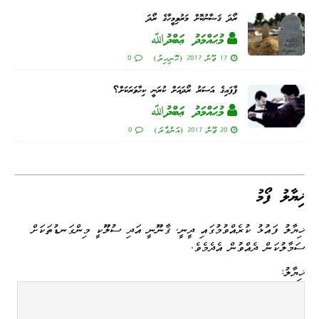
ރޯދަ ޤަޟާނުކޮށް މަރުވިމީހާގެ ރޯދަ
މުޙައްމަދު ޢަބްދުﷲ
17 ޖޫން 2017 (ހޮނިހިރު)
0
ފާފައިގެ އަސަރު ރޯދައަށް ކުރަނީ ކިހާވަރަކަށް؟
މުޙައްމަދު ޢަބްދުﷲ
20 ޖޫން 2017 (އަންގާރަ)
0
ޚިޔާލު ފޯމު
ޚިޔާލު ފައުޅު ކުރެއްވުމުގައި ދީނީ، ޤާނޫނީ އަދި ސުލޫކީ މިންގަނޑުތަކަށް
ސަމާލުކަން ދެއްވުން އެދެމެވެ.
ޚިޔާލު: