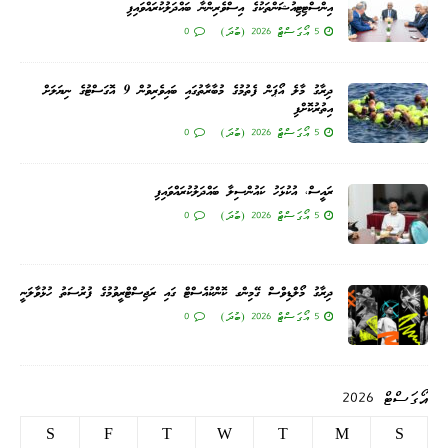
އިންސްޓިޓިއުޝަންތަކުގެ އިސްވެރިންނާ ބައްދަލުކުރައްވައިފި
5 އޯގަސްޓް 2026 (ބުދަ)
0
ދިރާގު މާލެ އޯޕަން ފެތުމުގެ މުބާރާތުގައި ބައިވެރިވުން 9 އޮގަސްޓުގެ ނިޔަލަށް
އިތުރުކޮށްފި
5 އޯގަސްޓް 2026 (ބުދަ)
0
ރައީސް، އުކުޅަހު ކައުންސިލާ ބައްދަލުކުރައްވައިފި
5 އޯގަސްޓް 2026 (ބުދަ)
0
ދިރާގު މޯލްޑިވްސް ގޭމިންގ ކޮންކުއެސްޓް ގައި ރަޖިސްޓްރީވުމުގެ ފުރުސަތު ހުޅުވާލަނީ
5 އޯގަސްޓް 2026 (ބުދަ)
0
އޯގަސްޓް 2026
S
F
T
W
T
M
S