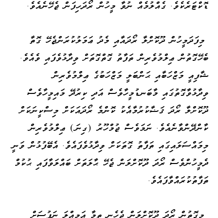
ޑޮކްޓަރެކެވެ. ގެއްލުމެއް ނުވާ މީހުން ރޯދަހިފަން ޖެހޭނެއެވެ.
މިފަދަމީހުން ދޫކޮށްލާ ރޯދައާއި މެދު ޢަމަލުކުރަންޖެހޭ ގޮތާ
ބެހޭގޮތުން ޢިލްމުވެރިން ތަފާތު ގޮތްގޮތަށް ވިދާޅުވެފައި ވެއެވެ.
ޝާފިއީ މަޒްހަބާއި ޙަންބަލީ މަޒްހަބުގެ ޢިލްމުވެރިން
ވިދާޅުވާގޮތުގައި މާބަނޑުމީހާވެސް އަދި ކިރުދޭ މައިމީހާވެސް
ދޫކޮށްލާ ރޯދަ ޤަޟާކުރުމާއެކު ކޮންމެ ރޯދައަކަށް މިސްކީނަކަށް
ކާންދޭންވާނެއެވެ. ނަމަވެސް ޖުމްހޫރު (ގިނަ) ޢިލްމުވެރިން
މިމައްސަލައިގައި ތަފާތު ގޮތަކަށް ވިދާޅުވެފައެވެ. އެބޭފުޅުން ވަނީ
ދެމީހުންވެސް ރޯދަ ދޫކޮށްލަން ޖެހޭ ޙާލަތަށް ބައްލަވާފައި ޙުކުމް
ތަފާތުކުރައްވާފައެވެ.
މިގޮތުން ރޯދަ ދޫކޮށްލަން ޖެހެނީ ތިމާ އަމިއްލަ ނަފުސަށް