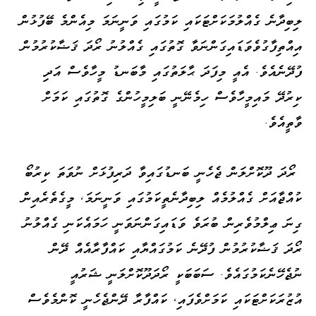
ލިބިދާނެ ގެއްލުމަކަށްޓަކައި ކަމުގައި ވަނީނަމަ މިއެންމެ ބޭފުޅުން
އިއްތިފާގުވެވަޑައިގަންނަވާ ގޮތުގައި ގެއްލުނު ރޯދަ ޤަޟާކުރުމުން
ފުދޭނެއެވެ. އެއީ މިފަދަ ޙާލަތުގައި މާބަނޑު މީހާވެސް އަދި
ކިރުދޭ މައިމީހާވެސް ހިމެނޭނީ ބަލިމީހުންގެ ގޮތުގައި ކަމަށް
ވާތީއެވެ.
ރޯދަ ދޫކޮށްލަން ޖެހެނީ ބަނޑުގައިވާ ދަރިފުޅަށް ނުވަތަ ކިރުބޯ
ކުއްޖާއަށް ގެއްލުމެއް ލިބިދާނެތީކަމުގައި ވަނީނަމަ، މީގެތެރެއިން
ގިނަ ޢިލްމުވެރިން ބުރަވެ ވަޑައިގަންނަވަނީ ހަމައެކަނި ގެއްލުނު
ރޯދަ ޤަޟާކުރުމުން ފުދޭނެ ކަމުގައްޔާއި ކައްފާރާއެއް ދޭން
ނުޖެހޭނެކަމުގައެވެ. ސަބަބަކީ ރޯދަދޫކޮށްލަނީ ޝަރުއީ
އުޒުރަކަށްޓަކައި ކަމަށްވެފައި، ކައްފާރާ ދޭންޖެހެނީ ކޮންމެވެސް