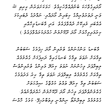
ރޯދައިގެވާހަކަ ބުނެދެއްވާހުށީމެވެ. ހަމަކަށަވަރުން ކީރިތި ﷲ
ވަނީ ދަތުރުވެރިޔާގެ ކިބައިން ރޯދައާއި، ނަމާދުގެ ދެބައިކުޅަ
އެއްބައި ލުއިކޮށް ދެއްވާފައެވެ. އަދި މާބަނޑުމީހާއާއި
ކިރުމައިމީހާއަށް ރޯދަ ދޫކޮށްލުން ހުއްދަކުރައްވާފައެވެ.)
މާބަނޑު އަންހެނުންގެ ތެރެއިން ރޯދަ ހިފުމުގެ ސަބަބުން
ތިމާއަށް ނުވަތަ ތިމާގެ ބަނޑުގައިވާ ދަރިފުޅަށް ގެއްލުމެއް
ލިބިދާފަދަ މީހުންނަށް ނުވަތަ ކިރުދޭ މައިންގެ ތެރެއިންވެސް
ތިމާއަށް ގެއްލުމެއް ލިބިދާފަދަ ނުވަތަ ތިމާ ކިރު މަދުވުމުގެ
ސަބަބުން ތިމާ ކިރުދޭ ތުއްތު ކުއްޖާގެ ޞިއްޙަތަށް
ގެއްލުންވެދާފަދަ މީހުން ރޯދަ ދޫކޮށްލުން ހުއްދަވާނެއެވެ.
ގެއްލުމެއް ލިބިދާނެތޯ ނިންމާނީ އިތުބާރުހިފޭ، ކަމުގެ ޚާއްސަ