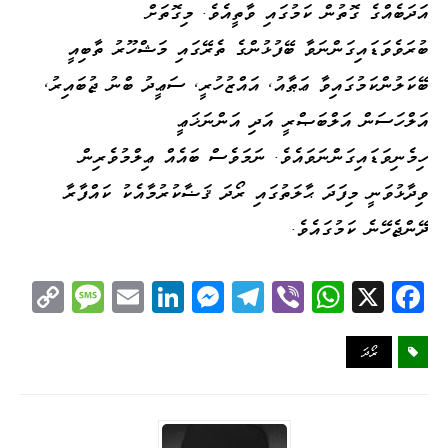
އަދަބެއްގެ ގޮތުން ކަމުގައި ވާތީއެވެ. މިގޮތަށް
ބުރަވެވަޑައިގަންނަވާ ބޭފުޅުންގެ ތެރޭގައި މަޝްހޫރު ތާބިއީ
ބޭކަލުންކަމުގައިވާ ޢަޠާއު، އައްޒުހުރީ، ސަޢީދު ބްނު ޖުބައިރު،
އަލްހަސަން އަލްބަޞްރީ އަދި އަންނަޚަޢީ
ހިމެނިވަޑައިގަންނަވައެވެ. ނަމަވެސް ބައެއް ޢިލްމުވެރިން
ވިދާޅުވަނީ މިފަދަ ޙާލަތުގައި ރޯދަ ޤަޟާކުރުމާއެކު ކައްފާރާ
ދޭންޖެހޭނެ ކަމުގައެވެ.
C
M
E
Li
M
Te
Vi
W
X
Fa
op
es
m
nk
es
le
be
ha
ce
y
sa
ail
ed
se
gr
r
ts
bo
ރޯދަ
Li
ge
I
ng
a
A
ok
nk
n
er
m
pp