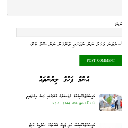
ނަން:
ދެވަނަ ފަހަރު ނަން ނުޖަހައި ވާނޭހެން ނަން ސޭވް ކުރޭ.
އެންމެ ފަހުގެ ލިޔުންތައް
ރައީސުލްޖުމްހޫރިއްޔާގެ ދެކަނބަލުން އުކުޅަހުގައި ގަސް އިންދަވައިފި
5 އޯގަސްޓް 2026 (ބުދަ)
0
ރައީސުލްޖުމްހޫރިއްޔާ، ކުދި ޖަޒީރާ ޤައުމުތަކުގެ ސުޕްރީމް އޮޑިޓް