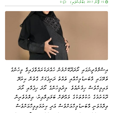
15 ޖޫން 2017 (ބުރާސްފަތި)
0
އިސްލާމްދީނުގައި ރޯދަދޫކޮށްލުން ހުއްދަކުރައްވާފައިވާ މީހުންގެ
ތެރޭގައި މާބަނޑުމީހާއާއި ތުއްތު ދަރިފުޅަށް ގާތުން ކިރުދޭ
މައިމީހާވެސް ހިމެނެއެވެ. މިދެމީހުންގެ ރޯދަ
ހިފުމާއި ރޯދަ
ދޫކުރުމުގެ ޙުކުމްތަކުގެ މައްޗަށް ބަލައިލާއިރު، އިލްމުވެރިން
ވިދާޅުވަނީ މާބަނޑުމީހާއަށްވެސް އަދި ކިރުމައިމީހާއަށްވެސް