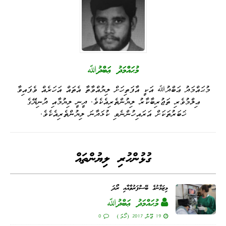
މުޙައްމަދު ޢަބްދުﷲ
މުޙައްމަދު ޢަބްދުﷲ އަކީ އާފަތިހަށް ލިޔުއްވާތާ އެތައް އަހަރެއް ވެފައިވާ
ޢިލްމުވެރި ތަޖުރިބާކާރު ލިޔުންތެރިއެކެވެ. ދީނީ ލިޔުމާއި ދުނިޔޭގެ
ޚަބަރުތަކަށް އަރައިހުންނެވި ކުޅަދާނަ ލިޔުންތެރިއެކެވެ.
ގުޅުންހުރި ލިޔުންތައް
މިޒަމާނުގެ ބޭސްފަރުވާއާއި ރޯދަ
މުޙައްމަދު ޢަބްދުﷲ
19 ޖޫން 2017 (ހޯމަ)
0