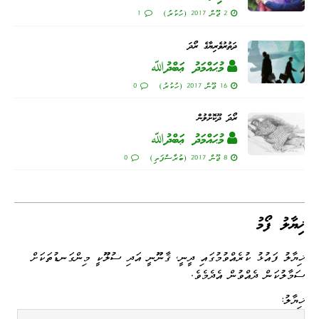
2 ޖޫން 2017 (ހުކުރު)
1
ދަތުރުވެރިޔާގެ ރޯދަ
މުޙައްމަދު ޢަބްދުﷲ
16 ޖޫން 2017 (ހުކުރު)
0
ރޯދަ ދޫކޮށްލުން
މުޙައްމަދު ޢަބްދުﷲ
8 ޖޫން 2017 (ބުރާސްފަތި)
0
ޚިޔާލު ފޯމު
ޚިޔާލު ފައުޅު ކުރެއްވުމުގައި ދީނީ، ޤާނޫނީ އަދި ސުލޫކީ މިންގަނޑުތަކަށް
ސަމާލުކަން ދެއްވުން އެދެމެވެ.
ޚިޔާލު: