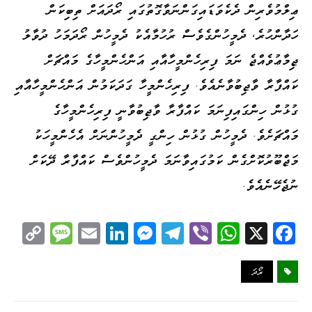
ޢިލްމުވެރިން ދެކެވަޑައިގަންނަވާގޮތުގައި ރޯދައަށް ތިބިކަން
ހަދާންހުރެ، ދެމީހުންގެވެސް ރުހުމާއެކު ދެމީހުން ރޯދަމަހު ދުވާލު
ޖިމާޢުވެއްޖެ ނަމަ ފިރިހެންމީހާއާއި އަންހެންމީހާގެ މައްޗަށް
ކައްފާރާ ވާޖިބުވާނެއެވެ. ފިރިހެންމީހާ ގަދަކަމުން އަންހެންމީހާއާއި
ގުޅުން ހިންގައިފިނަމަ ކައްފާރާ ވާޖިބުވާނީ ފިރިހެންމީހާގެ
މައްޗަށެވެ. ދެމީހުން ގުޅުން ހިންގީ ދެމީހުންނަށް އެހެންމީހަކު
މަޖްބޫރުކޮށްގެން ކަމުގައިވާނަމަ ދެމީހުންވެސް ކައްފާރާ ދޭކަށް
ނުޖެހޭނެއެވެ.
C
M
E
Li
M
Te
Vi
W
X
Fa
op
es
m
nk
es
le
be
ha
ce
y
sa
ail
ed
se
gr
r
ts
bo
ރޯދަ
Li
ge
I
ng
a
A
ok