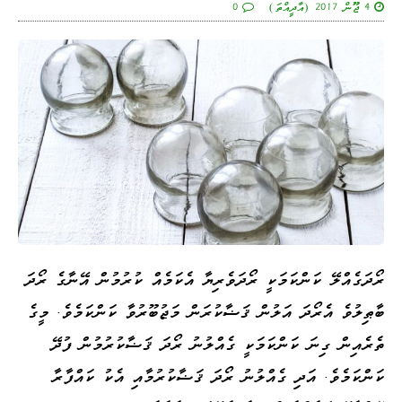
4 ޖޫން 2017 (އާދީއްތަ)
0
ރޯދަގެއްލޭ ކަންކަމަކީ ރޯދަވެރިޔާ އެކަމެއް ކުރުމުން އޭނާގެ ރޯދަ
ބާޠިލުވެ އެރޯދަ އަލުން ޤަޟާކުރަން މަޖުބޫރުވާ ކަންކަމެވެ. މީގެ
ތެރެއިން ގިނަ ކަންކަމަކީ ގެއްލުނު ރޯދަ ޤަޟާކުރުމުން ފުދޭ
ކަންކަމެވެ. އަދި ގެއްލުނު ރޯދަ ޤަޟާކުރުމާއި އެކު ކައްފާރާ