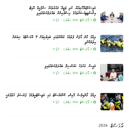
ރައީސުލްޖުމްހޫރިއްޔާ، ކުދި ޖަޒީރާ ޤައުމުތަކުގެ ސުޕްރީމް އޮޑިޓް
އިންސްޓިޓިއުޝަންތަކުގެ އިސްވެރިންނާ ބައްދަލުކުރައްވައިފި
5 އޯގަސްޓް 2026 (ބުދަ)
0
ދިރާގު މާލެ އޯޕަން ފެތުމުގެ މުބާރާތުގައި ބައިވެރިވުން 9 އޮގަސްޓުގެ ނިޔަލަށް
އިތުރުކޮށްފި
5 އޯގަސްޓް 2026 (ބުދަ)
0
ރައީސް، އުކުޅަހު ކައުންސިލާ ބައްދަލުކުރައްވައިފި
5 އޯގަސްޓް 2026 (ބުދަ)
0
ދިރާގު މޯލްޑިވްސް ގޭމިންގ ކޮންކުއެސްޓް ގައި ރަޖިސްޓްރީވުމުގެ ފުރުސަތު ހުޅުވާލަނީ
5 އޯގަސްޓް 2026 (ބުދަ)
0
އޯގަސްޓް 2026