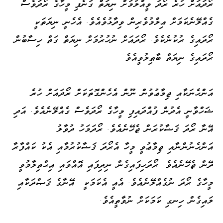
ރޯދައަށް ހުރެ ރޯދަ ވީއްލުމަށް ނިޔަތް ގަނެފި މީހާގެ ރޯދަވެސް
ގެއްލޭނެކަމަށް ޢިލްމުވެރިން ވިދާޅުވެއެވެ. އެހެނީ ނިޔަތަކީ
ރޯދައިގެ ރުކުނެކެވެ. ރޯދައަށް ނުހުރުމަށް ނިޔަތް ގަތް ހިސާބުން
ރޯދައިގެ ނިޔަތް ބާޠިލުވީއެވެ.
އަންހެނަކާއި ޖިމާޢުވުން ނޫން އެހެންގޮތަކަށް ރޯދައަށް ހުރެ
ޝަހްވާނީ އެދުން ފުއްދައިފި މީހާގެ ރޯދަވެސް ގެއްލޭނެއެވެ. އަދި
އޭނާ ރޯދަ ޤަޟާކުރަން ޖެހޭނެއެވެ. ރޯދަމަހު ދުވާލު
އަންހެނުންނާއި ޖިމާޢުވީ މީހާ އެރޯދަ ޤަޟާކުރުމާއި އެކު ކައްފާރާ
ދޭން ޖެހޭނެއެވެ. ރޯދަހިފައިގެން ނިދިފައި އޮއްވައި އިޙްތިލާމުވީ
މީހާގެ ރޯދަ ނުގެއްލޭނެއެވެ. އެއީ އެކަމަކީ އޭނާގެ ޤަޞްދަކާއި
ލައިގެން ހިނގި ކަމަކަށް ނުވާތީއެވެ.