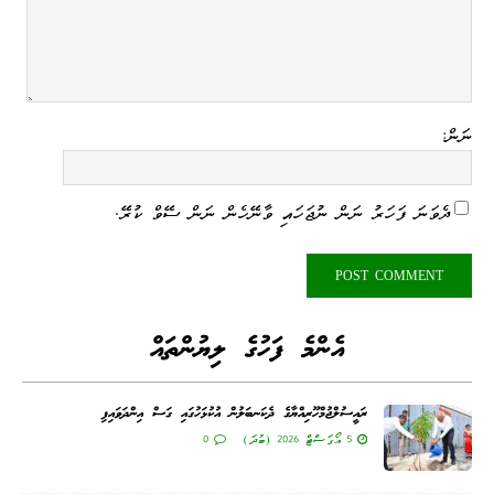
ނަން:
ދެވަނަ ފަހަރު ނަން ނުޖަހައި ވާނޭހެން ނަން ސޭވް ކުރޭ.
އެންމެ ފަހުގެ ލިޔުންތައް
ރައީސުލްޖުމްހޫރިއްޔާގެ ދެކަނބަލުން އުކުޅަހުގައި ގަސް އިންދަވައިފި
5 އޯގަސްޓް 2026 (ބުދަ)
0