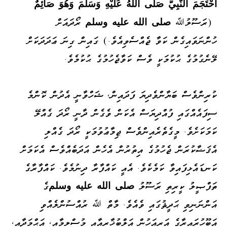
احْتَجَمَ النَّبِيُّ صَلَّى
اللَّهُ عَلَيْهِ وَسَلَّمَ وَهُوَ صَائِمٌ
(ރަސޫލުﷲ
صلى الله عليه وسلم
ރޯދައަށް
ހުންނަވައިގެން ކަވާ ޖެއްސެވިއެވެ.) ގައިން ގިނަ ޢަދަދަކަށް
ލޭނެގުމުގެ ޙުކުމަކީ ވެސް ކަވާޖެހުމުގެ ޙުކުމެވެ.
ކުރިންވެސް ބަޔާންވެދިޔަ ފަދައިން، ޝަހްވާނީ އެދުން ކޮންމެ
ސިފައެއްގައި ފުއްދިޔަސް އެކަން ވެގެން ދާނީ ރޯދަ ގެއްލޭ
ކަމަކަށެވެ. މީގެތެރެއިންވެސް ޖިމާޢުވުމަކީ ރޯދަ ގެއްލި
އެޤަޟާކުރަން ޖެހުމުގެ އިތުރުން އެހެން އަދަބެއްވެސް އެކަމަށް
ކަނޑައެޅިފައިވާ ކަމެކެވެ. އެއީ ކައްފާރާ ދިނުމެވެ. ކައްފާރާގެ
ތަފްޞީލު ކީރިތި ރަސޫލު
صلى الله عليه وسلم
ގެ
އަންނަނިވި ޙަދީޘުގައި ވެއެވެ. މާތް ﷲ ރުއްސުންލެއްވި
އަބޫހުރައިރާގެ އަރިއަހުން އަލްބުޚާރީއާއި މުސްލިމާއި، އަޙްމަދާއި،