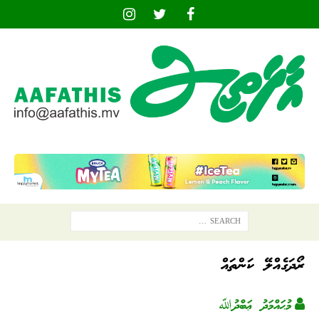
ރޯދަގެއްލޭ ކަންތައް
މުޙައްމަދު ޢަބްދުﷲ