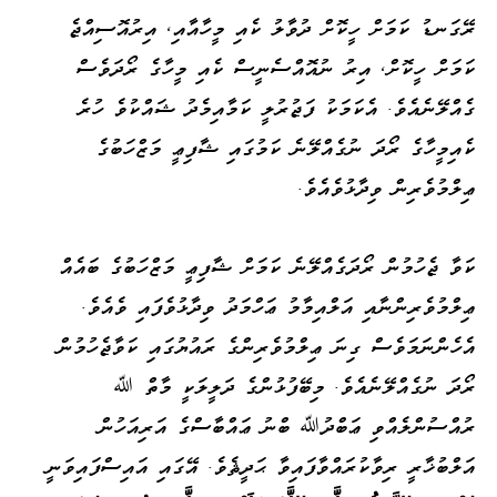
ރޭގަނޑު ކަމަށް ހީކޮށް ދުވާލު ކެއި މީހާއާއި، އިރުއޮސިއްޖެ
ކަމަށް ހީކޮށް، އިރު ނުއޮއްސެނީސް ކެއި މީހާގެ ރޯދަވެސް
ގެއްލޭނެއެވެ. އެކަމަކު ފަޖުރުލީ ކަމާއިމެދު ޝައްކުވެ ހުރެ
ކެއިމީހާގެ ރޯދަ ނުގެއްލޭނެ ކަމުގައި ޝާފިޢީ މަޒްހަބުގެ
ޢިލްމުވެރިން ވިދާޅުވެއެވެ.
ކަވާ ޖެހުމުން ރޯދަގެއްލޭނެ ކަމަށް ޝާފިޢީ މަޒްހަބުގެ ބައެއް
ޢިލްމުވެރިންނާއި އަލްއިމާމު ޢަހްމަދު ވިދާޅުވެފައި ވެއެވެ.
އެހެންނަމަވެސް ގިނަ ޢިލްމުވެރިންގެ ރައުޔުގައި ކަވާޖެހުމުން
ރޯދަ ނުގެއްލޭނެއެވެ. މިބޭފުޅުންގެ ދަލީލަކީ މާތް ﷲ
ރުއްސުންލެއްވި ޢަބްދުﷲ ބްނު ޢައްބާސްގެ އަރިއަހުން
އަލްބުޚާރީ ރިވާކުރައްވާފައިވާ ޙަދީޘެވެ. އޭގައި އައިސްފައިވަނީ