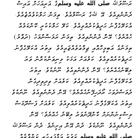
ރަސޫލުﷲ
صلى الله عليه وسلم
ގެ އަރިއަހަށް އައިސް
ދެންނެވިއެވެ. އޭ ﷲގެ ރަސޫލާއެވެ. ތިމަން ހަލާކުވެއްޖެއެވެ.
އެކަލޭގެފާނު ޙަދީޘުކުރެއްވިއެވެ. ކަލޭ ހަލާކުކުރީ ކޮންކަމެއް
ހެއްޔެވެ؟ އޭނާ ދެންނެވިއެވެ. ތިމަން ރަމަޟާންމަހު (ދުވާލު)
ތިމަންގެ އަބިމީހާއާއި ޖިމާޢުވެއްޖައީމެވެ. އިތުރު އެކަލޭގެފާނު
ޙަދީޘުކުރެއްވިއެވެ. ކަލެއަށް އަޅަކު މިނިވަންކުރާނެ ވަރު
ލިބޭނެހެއްޔެވެ؟ އޭނާ ދެންނެވިއެވެ. ނޫނެކެވެ. އިތުރު
އެކަލޭގެފާނު ޙަދީޘުކުރެއްވިއެވެ. ކަލެއަށް ވިދިވިދިގެން
ދެމަސްދުވަހު ރޯދަހިފޭނެހެއްޔެވެ؟ އޭނާ ދެންނެވިއެވެ. ނޫނެކެވެ.
އިތުރު އެކަލޭގެފާނު ޙަދީޘުކުރެއްވިއެވެ. ކަލެއަށް ފަސްދޮޅަސް
މިސްކީނުންނަށް ކާންދޭނެވަރު ލިބޭނެ ހެއްޔެވެ؟ އޭނާ
ދެންނެވިއެވެ. ނޫނެކެވެ. ދެން އޭނާ އިށީނެވެ. ދެން ރަސޫލުﷲ
صلى الله عليه
وسلم
ކަދުރު އަޅާފައިހުރި ކަންވާރެއް