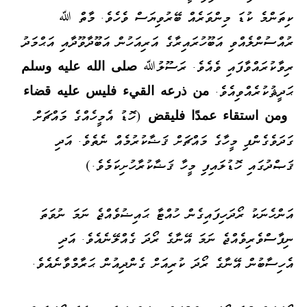
ކިތަންމެ ކުޑަ މިންވަރެއް ބޭރުވިޔަސް ވެހެވެ. މާތް ﷲ
ރުއްސުންލެއްވި އަބޫހުރައިރާގެ އަރިއަހުން އަބޫދާވޫދާއި އަޙްމަދު
ރިވާކުރައްވާފައި ވެއެވެ. ރަސޫލުﷲ
صلى الله
عليه وسلم
ޙަދީޘުކުރެއްވިއެވެ.
من ذرعه القيء فليس عليه قضاء
ومن استقاء عمدًا
فليقض
(ހޮޑު އެމީހެއްގެ މައްޗަށް
ގަދަވެގެންފި މީހާގެ މައްޗަށް ޤަޟާކުރުމެއް ނެތެވެ. އަދި
ޤަޞްދުގައި ހޮޑުލައިފި މީހާ ޤަޟާކުރާހުށިކަމެވެ.)
އަންހެނަކު ރޯދަހިފައިގެން ހުއްޓާ ޙައިޟުވެއްޖެ ނަމަ ނުވަތަ
ނިފާސްވެރިވެއްޖެ ނަމަ އޭނާގެ ރޯދަ ގެއްލޭނެއެވެ. އަދި
އެހިސާބުން އޭނާގެ ރޯދަ ކުރިއަށް ގެންދިއުން ޙަރާމްވާނެއެވެ.