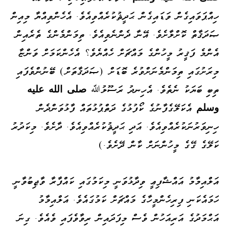
ހިއްޕަވައިގެން ވަޑައިގެން ޙަދީޘުކުރެއްވިއެވެ. އެހެންވިއްޔާ މިއިން
ޞަދަޤާތް ކޮށްލާށެވެ. އޭނާ ދެންނެވިއެވެ. ތިމަންމެންގެ ތެރެއިން
އެންމެ ފަޤީރު މީހުންގެ މައްޗަށް ހެއްޔެވެ؟ އެހެންކަމަށް ވަންޏާ
މިރަށުގައި ތިމަންމެނަށްވުރެ ބޮޑަށް (ޞަދަޤާތަށް) ބޭނުންވެފައި
ތިބި ބަޔަކު ނެތެވެ. އެހިނދު ރަސޫލުﷲ
صلى الله
عليه
وسلم
އެކަލޭގެފާނުގެ ކޯފުޅުގެ ދަތްޕުޅުތައް ފާޅުވަންދެން
ހިނިވަރުނަކުރެއްވިއެވެ. އަދި ޙަދީޘުކުރެއްވިއެވެ. ދާށެވެ. މިކަދުރު
ކަލޭގެ ގޭގެ މީހުންނަށް ކާން ދޭށެވެ.)
އަލްއިމާމު އައްޝާފިޢީ ވިދާޅުވަނީ މިކަމުގައި ކައްފާރާ ވާޖިބުވާނީ
ހަމައެކަނި ފިރިހެންމީހާގެ މައްޗަށް ކަމުގައެވެ. އަލްއިމާމު
އަޙްމަދުގެ އަރިއަހުން ވެސް މިފަދައިން ރިވާވެފައި ވެއެވެ. ގިނަ