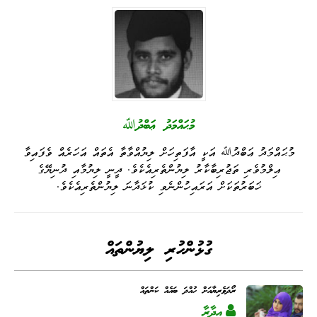
nk
n
er
m
pp
މުޙައްމަދު ޢަބްދުﷲ
މުޙައްމަދު ޢަބްދުﷲ އަކީ އާފަތިހަށް ލިޔުއްވާތާ އެތައް އަހަރެއް ވެފައިވާ
ޢިލްމުވެރި ތަޖުރިބާކާރު ލިޔުންތެރިއެކެވެ. ދީނީ ލިޔުމާއި ދުނިޔޭގެ
ޚަބަރުތަކަށް އަރައިހުންނެވި ކުޅަދާނަ ލިޔުންތެރިއެކެވެ.
ގުޅުންހުރި ލިޔުންތައް
ރޯދަވެރިޔާއަށް ހުއްދަ ބައެއް ކަންތައް
އިދާރާ