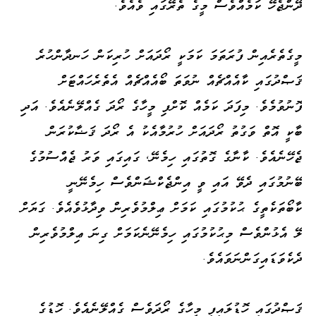
ދޭންޖެހޭ ކަމެއްވެސް މީގެ ތެރޭގައި ވެއެވެ.
މީގެތެރެއިން ފުރަތަމަ ކަމަކީ ރޯދައަށް ހުރިކަން ހަނދާންހުރެ
ޤަޞްދުގައި ކާއެއްޗެއް ނުވަތަ ބޯއެއްޗެއް އެތެރެހައްޓަށް
ފޮނުވުމެވެ. މިފަދަ ކަމެއް ކޮށްފި މީހާގެ ރޯދަ ގެއްލޭނެއެވެ. އަދި
ބާކީ އޮތް ވަގުތު ރޯދައަށް ހުރުމާއެކު އެ ރޯދަ ޤަޟާކުރަން
ޖެހޭނެއެވެ. ކާނާގެ ގޮތުގައި ހިމެނޭ، ގައިގައި ވަރު ޖެއްސުމުގެ
ބޭނުމުގައި ދެވޭ އައި ވީ އިންޖެކްޝަންވެސް ހިމެނޭނީ
ކާބޯތަކެތީގެ ޙުކުމުގައި ކަމަށް ޢިލްމުވެރިން ވިދާޅުވެއެވެ. ގަޔަށް
ލޭ އެޅުންވެސް މިޙުކުމުގައި ހިމެނޭނެކަމަށް ގިނަ ޢިލްމުވެރިން
ދެކެވަޑައިގަންނަވައެވެ.
ޤަޞްދުގައި ހޮޑުލައިފި މީހާގެ ރޯދަވެސް ގެއްލޭނެއެވެ. ހޮޑުގެ