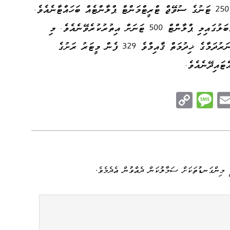
ކިލޯމީޓަރުގެ ނަރުދަމާ ވިއުގައެއް ޤާއިމު ކޮށް، 250 ޓަނުގެ ސުވޭޖް ޓްރީޓްމަންޓް ޕްލާންޓެއް ބަހައްޓާނެއެވެ.
މިނިސްޓްރީން ހާމަ ކުރައްވާ ގޮތުގައި މުސްތަޤްބަލުގައިމި ޕްލާންޓް 500 ޓަނަށް އިތުރުކުރެވޭނެއެވެ. މި
މަޝްރޫޢު ނިމޭއިރު ފެނުގެ ޒަމާނީ ނިޒާމަކާއި ނަރުދަމާގެ ޚިދުމަތް ޤާއިމްވެ 329 ފެން މީޓަރު ރަށުގެ
ޓައިދޭނެއެވެ.
C
M
E
op
es
m
n
y
sa
ail
e
Li
ge
nk
 މިންގަނޑުތަކަށް ސަމާލުކަން ދެއްވުން އެދެމެވެ.