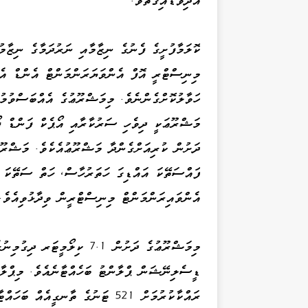
ކޮލަމާފުށީގެ ފެނުގެ ނިޒާމާއި ނަރުދަމާގެ ނިޒާމު
މިނިސްޓްރީ އޮފް އެންވަޔަރަންމަންޓް އެންޑް އ
މަޝްރޫޢަކީ ދިވެހި ސަރުކާރާއި އޯޕެކް ފަންޑް 
ފައްސަތޭކަ އައްޑިގަ ހަތަރުހާސް، ހަތް ސަތޭކަ 
އެންވައިރަންމަންޓް މިނިސްޓްރީން ވިދާޅުވިއެވެ.