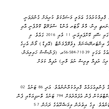
 ޤާއިމްކުރުމުގެ ޢަމަލީ މަސައްކަތް ކުރިޔަށް ގެންދަވަނީ
ެނަރޖީ އިން، މާލެ ވޯޓަރ އެންޑް ސްވަރޭޖް ކޮމްޕެނީ އާއި
ހަވާލުކޮށްގެންނެވެ. މިމަޝްރޫޢުގެ އެއްބަސްވުމުގައި ސޮއި ކޮށްފައިވަނީ 11 މެއި 2016 ގައެވެ. މި
ފޯ އިންޓަރނޭޝަނަލް ޑިވެލޮޕްމަންޓް (އޮފިޑް) ލޯން އެހީގެ
ދަށުން ކުރިއަށްގެންދާ މަޝްރޫޢުއެކެވެ. މަޝްރޫޢުގެ އަގަކީ 56,584,710.39ރ. (ފަންސާސް ހަމިލިޔަން،
ދިހަ ރުފިޔާ ތިރީސް ނުވަ ލާރި) ރުފިޔާ ކަމަށް
މިމަޝްރޫޢުގެ ދަށުން 7.1 ކިލޯމީޓަރ ދިގުމިނުގެ ފެންވިއުގައެއް ޤާއިމުކުރާނެނެއެވެ. އަދި 86 ޓަނުގެ 02
ޑީސެލިނޭޝަން ޕްލާންޓު ބަހެއްޓާނެއެވެ. މިޕްލާންޓްތަކުން ފެން އުފައްދުމަށް 794 ޓަނުގެ ތާނގީއަކާއި ފެން
ރައްކާކުރުމަށް 521 ޓަނުގެ ތާނގީއެއް ބަހައްޓާނެއެވެ. މީގެ އިތުރުން މިމަޝްރޫޢުގެ ދަށުން 5.7