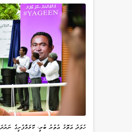
ހުވަދު އަތޮޅު އުތުރު ބުރީ، ކޮލަމާފުށީގެ ނަރުދ