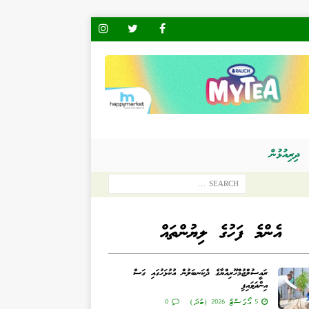
ދިރިއުޅުން
އެންމެ ފަހުގެ ލިޔުންތައް
ރައީސުލްޖުމްހޫރިއްޔާގެ ދެކަނބަލުން އުކުޅަހުގައި ގަސް
އިންދަވައިފި
5 އޯގަސްޓް 2026 (ބުދަ)
0