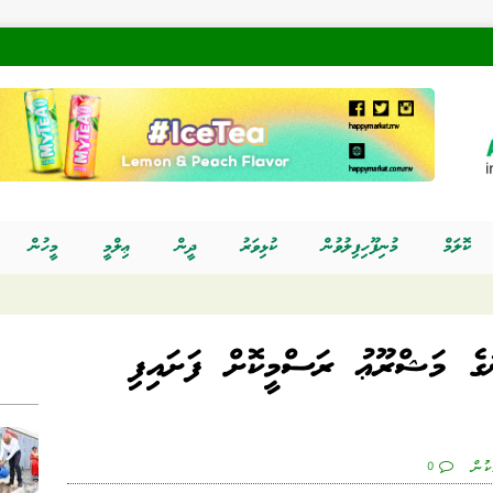
ކޮލަމް
މުނިފޫހިފިލުވުން
ކުޅިވަރު
ދީން
ޢިލްމީ
މީހުން
ނުގެ މަޝްރޫޢު ރަސްމީކޮށް ފަށައިފި
ކުން
0