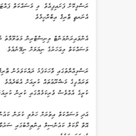
ރަސްމީކޮށް ފަށައިފިއެވެ. މި މަސައްކަތް ފައްޓ
އެނަރޖީ ޠާރިޤް އިބްރާހީމެވެ.
އެންވައިރަންމަންޓް މިނިސްޓްރިން މަޢުލޫމާތު ދެ
މަސައްކަތް މިއަހަރުގެ ނިޔަލަށް ނިމޭނެއެވެ.
ރަސްމިއްޔާތުގައި ވާހަކަފުޅު ދައްކަވަމުން ޠާރިޤ
ތަރައްގީގެ މަޝްރޫޢުތައް ކުރިއަށް އެބަދެއެވެ. 
ކުރީގެ އެއްވެސް ވެރިކަމެއްގައި ކުރިން ކުރިއަށ
އަދި މަސައްކަތް އިތުރަށް ހަލުވި ކުރަން ކައުން
އޮތް ލޯކަލް ކައުންސިލް އިންތިޚާބުގައި ސަރުކާ
އެދިވަޑައިގަތެވެ.