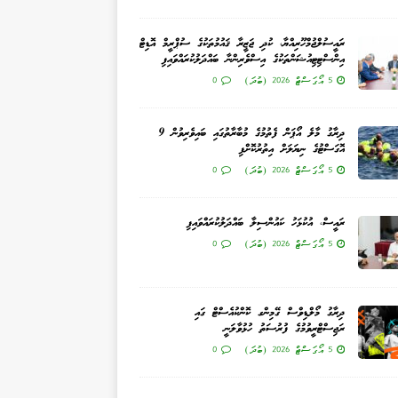
ރައީސުލްޖުމްހޫރިއްޔާ، ކުދި ޖަޒީރާ ޤައުމުތަކުގެ ސުޕްރީމް އޮޑިޓް
އިންސްޓިޓިއުޝަންތަކުގެ އިސްވެރިންނާ ބައްދަލުކުރައްވައިފި
5 އޯގަސްޓް 2026 (ބުދަ)
0
ދިރާގު މާލެ އޯޕަން ފެތުމުގެ މުބާރާތުގައި ބައިވެރިވުން 9
އޮގަސްޓުގެ ނިޔަލަށް އިތުރުކޮށްފި
5 އޯގަސްޓް 2026 (ބުދަ)
0
ރައީސް، އުކުޅަހު ކައުންސިލާ ބައްދަލުކުރައްވައިފި
5 އޯގަސްޓް 2026 (ބުދަ)
0
ދިރާގު މޯލްޑިވްސް ގޭމިންގ ކޮންކުއެސްޓް ގައި
ރަޖިސްޓްރީވުމުގެ ފުރުސަތު ހުޅުވާލަނީ
5 އޯގަސްޓް 2026 (ބުދަ)
0