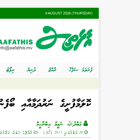
6 AUGUST 2026 (THURSDAY)
ފުރަތަމަ ޞަފްޙާ
ރާއްޖެ
ދުނިޔެ
ރިޕޯޓު
ކޮލަމާފުށީގެ ނަރުދަމާއާއި ބޯފެ
ޢަބްދުﷲ ނަޢީމު އިބްރާހީމް
20 ފެބުރުއަރީ 2017 (ހޯމަ)
ރާއްޖޭގެ ޚަބަރު
,
އަތޮޅުތަ