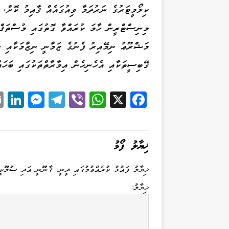
ގޭބިސީތަކާއި އެހެނިހެން އިމާރާތްތަކުގައި ބަހައް
Li
M
Te
Vi
W
X
Fa
k
es
le
be
ha
ce
d
se
gr
r
ts
bo
I
ng
a
A
ok
ޚިޔާލު ފޯމު
n
er
m
pp
ޚިޔާލު ފައުޅު ކުރެއްވުމުގައި ދީނީ، ޤާނޫނީ އަދި ސުލޫކީ
ޚިޔާލު: