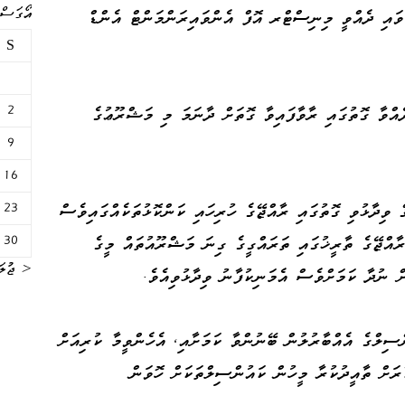
އޯގަސްޓް 
ަވައި ދެއްވީ މިނިސްޓްރ އޮފް އެންވައިރަންމަންޓް އެންޑް
S
2
އްވާ ގޮތުގައި ރާވާފައިވާ ގޮތަށް ދާނަމަ މި މަޝްރޫޢުގެ
9
16
23
ް ވިދާޅުވި ގޮތުގައި ރާއްޖޭގެ ހުރިހައި ކަންކޮޅުތަކެއްގައިވެސް
30
ރާއްޖޭގެ ތާރީޚުގައި ތަރައްގީގެ ގިނަ މަޝްރޫއުތައް މީގެ
« ޖުލަ
ް ނުދާ ކަމަށްވެސް އެމަނިކުފާނު ވިދާޅުވިއެވެ.
ސިލްގެ އެއްބާރުލުން ބޭނުންވާ ކަމަށާއި، އެހެންވީމާ ކުރިއަށް
ރަށް ތާއީދުކުރާ މީހުން ކައުންސިލްތަކަށް ހޮވަން