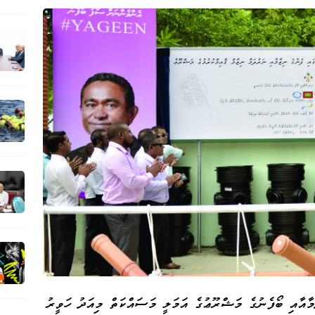
ަމާއާއި ބޯފެނުގެ މަޝްރޫޢުގެ އަމަލީ މަސައްކަތް މިއަދު ހަވީރު