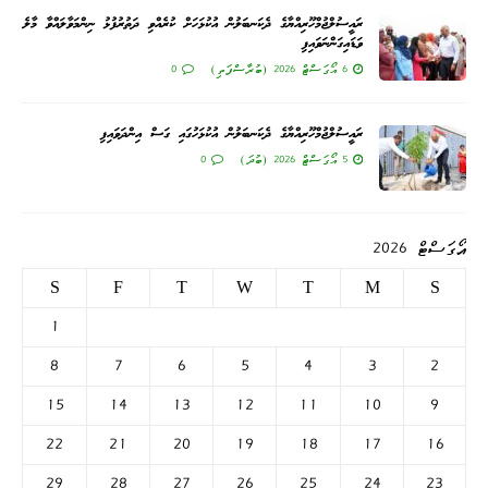
ރައީސުލްޖުމްހޫރިއްޔާގެ ދެކަނބަލުން އުކުޅަހަށް ކުރެއްވި ދަތުރުފުޅު ނިންމަވާލައްވާ މާލެ
ވަޑައިގަންނަވައިފި
6 އޯގަސްޓް 2026 (ބުރާސްފަތި)
0
ރައީސުލްޖުމްހޫރިއްޔާގެ ދެކަނބަލުން އުކުޅަހުގައި ގަސް އިންދަވައިފި
5 އޯގަސްޓް 2026 (ބުދަ)
0
އޯގަސްޓް 2026
S
F
T
W
T
M
S
1
8
7
6
5
4
3
2
15
14
13
12
11
10
9
22
21
20
19
18
17
16
29
28
27
26
25
24
23