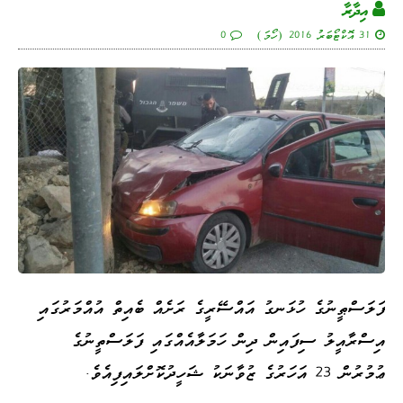
އިދާރާ
31 އޮކްޓޯބަރު 2016 (ހޯމަ)
0
ފަލަސްޠީނުގެ ހުޅަނގު އައްސޭރީގެ ރަށެއް ބެއިތް އުއްމަރުގައި
އިސްރާއީލު ސިފައިން ދިން ހަމަލާއެއްގައި ފަލަސްތީނުގެ
ޢުމުރުން 23 އަހަރުގެ ޒުވާނަކު ޝަހީދުކޮށްލައިފިއެވެ.