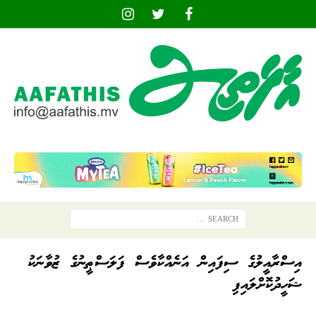
އިސްރާއީލުގެ ސިފައިން އަނެއްކާވެސް ފަލަސްޠީނުގެ ޒުވާނަކު
ޝަހީދުކޮށްލައިފި