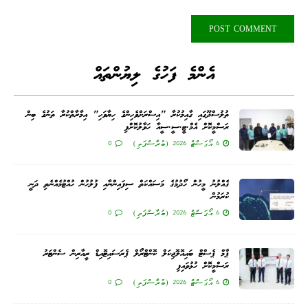
އެންމެ ފަހުގެ ލިޔުންތައް
ތުލުސްދޫގައި ގާއިމުކުރާ "އިސްރަށްވެހިންގެ ހިޔާވަހި" އިމާރާތްކުރާ ތަނުގެ ބިން
ރަސްމީކޮށް އެމް.ޓީ.ސީ.ސީއާ ހަވާލުކޮށްފި
6 އޯގަސްޓް 2026 (ބުރާސްފަތި)
0
ގެއްލުނު މީހުން ހޯދުމުގެ މަސައްކަތް ސިފައިންނާއި ފުލުހުން ހުއްޓުމެއްނެތި ދަނީ
ކުރަމުން
6 އޯގަސްޓް 2026 (ބުރާސްފަތި)
0
ޕާމް ޕެސްޓް ބައިއޮލޮޖިކަލް ކޮންޓްރޯލް ޕެރަސައިޓޮއިޑް ރީއާރިން ސެންޓަރު
ރަސްމީކޮށް ހުޅުވައިފި
6 އޯގަސްޓް 2026 (ބުރާސްފަތި)
0