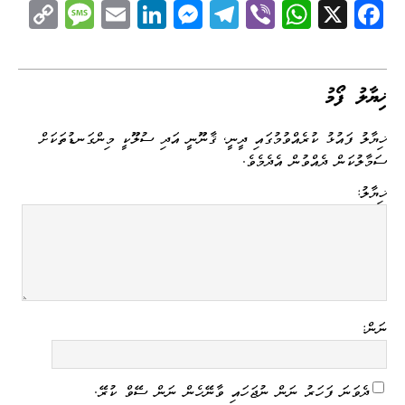
C
M
E
Li
M
Te
Vi
W
X
Fa
op
es
m
nk
es
le
be
ha
ce
y
sa
ail
ed
se
gr
r
ts
bo
Li
ge
I
ng
a
A
ok
ޚިޔާލު ފޯމު
nk
n
er
m
pp
ޚިޔާލު ފައުޅު ކުރެއްވުމުގައި ދީނީ، ޤާނޫނީ އަދި ސުލޫކީ މިންގަނޑުތަކަށް
ސަމާލުކަން ދެއްވުން އެދެމެވެ.
ޚިޔާލު:
ނަން:
ދެވަނަ ފަހަރު ނަން ނުޖަހައި ވާނޭހެން ނަން ސޭވް ކުރޭ.