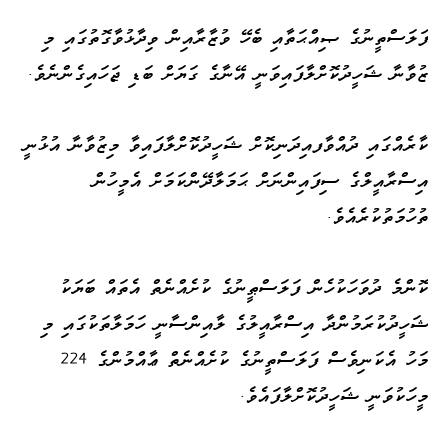
ފަލަސްތީނުގެ ޞިއްޙަތާއި ބެހޭ ވުޒާރާއިން ވިދާޅުވާގޮތުގައި މި
ޒުވާނާ ޝަހީދުކޮށްލާފައިވަނީ އޭނާގެ ގަޔަށް ބަޑި ޖަހައިގެންނެވެ.
ކާރެއްގައި ދުއްވާފއިދަނިކޮށް ޝަހީދުކޮށްލާފައިވާ މިޒުވާނާ އުޅުނީ
އިސްރާއީލްގެ ސިފައިންނަށް ޙަމަލާދޭންކަމަށް އެމީހުން
ތުހުމަތުކުރެއެވެ.
ކޮންމެ ދުވަހަކުހެން ފަލަސްޠީނުގެ ކުށެއްނެތް އެތައް ބަޔަކު
ޝަހީދުކުރަމުންދާ އިސްރާއީލުގެ ލާއިންސާނީ ހަމަލާތަކުގައި މި
މަހު އެކަނިވެސް ފަލަސްތީނުގެ ކުށެއްނެތް ޢާއްމުންގެ 224
މީހަކުވަނީ ޝަހީދުކޮށްލާފައެވެ.