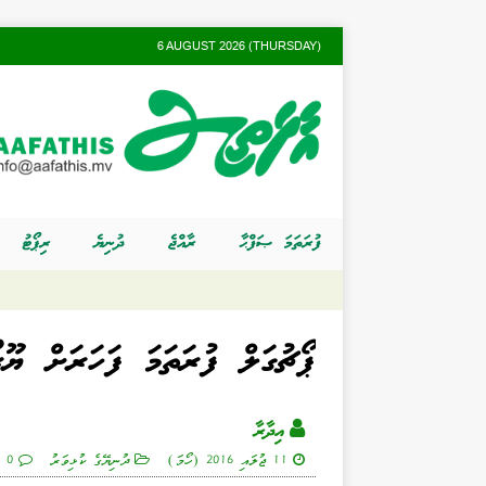
6 AUGUST 2026 (THURSDAY)
ފުރަތަމަ ޞަފްޙާ
ރާއްޖެ
ދުނިޔެ
ރިޕޯޓު
ޕޯޗުގަލް ފުރަތަމަ ފަހަރަށް ޔޫރޯ
އިދާރާ
11 ޖުލައި 2016 (ހޯމަ)
ދުނިޔޭގެ ކުޅިވަރު
0