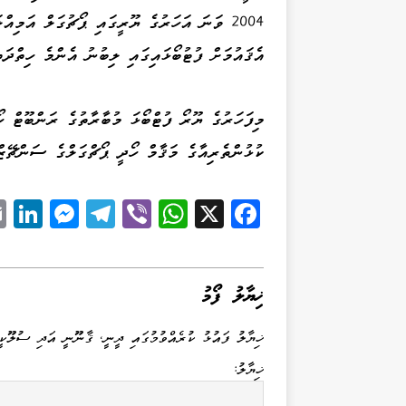
2004 ވަނަ އަހަރުގެ ޔޫރީގައި ޕޯޗުގަލް އަމި
އެޤައުމަށް ފުޓުބޯޅައިގައި ލިބުނު އެންމެ ހިތްދަ
މިފަހަރުގެ ޔޫރޯ ފުޓްބޯޅަ މުބާރާތުގެ ރަންބޫޓް 
ކުޅުންތެރިއާގެ މަޤާމް ހޯދީ ޕޯޗްގަލްގެ ސަންޗޭޒް
Li
M
Te
Vi
W
X
Fa
k
es
le
be
ha
ce
d
se
gr
r
ts
bo
I
ng
a
A
ok
ޚިޔާލު ފޯމު
n
er
m
pp
ޚިޔާލު ފައުޅު ކުރެއްވުމުގައި ދީނީ، ޤާނޫނީ އަދި ސުލޫކީ
ޚިޔާލު: