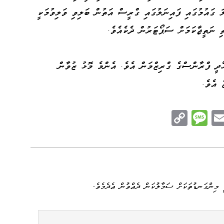
އްލަ ގައުމުގައި ފައިނަލުގައި ގްރީސް އަތުން ބަލިވި ވަލިވުމަކީ
ތި ނަތީޖާކަމަށް ސަޕޯޓަރުން ދެކެއެވެ.
ހޯދީ ފްރާންސްގެ ގްރިޒްމަން އެވެ. އެންމެ މޮޅު ޒުވާން
 އެވެ.
C
M
E
op
es
m
n
y
sa
ail
e
Li
ge
nk
 މިންގަނޑުތަކަށް ސަމާލުކަން ދެއްވުން އެދެމެވެ.