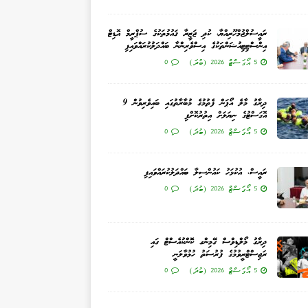
ރައީސުލްޖުމްހޫރިއްޔާ، ކުދި ޖަޒީރާ ޤައުމުތަކުގެ ސުޕްރީމް އޮޑިޓް
އިންސްޓިޓިއުޝަންތަކުގެ އިސްވެރިންނާ ބައްދަލުކުރައްވައިފި
5 އޯގަސްޓް 2026 (ބުދަ)
0
ދިރާގު މާލެ އޯޕަން ފެތުމުގެ މުބާރާތުގައި ބައިވެރިވުން 9
އޮގަސްޓުގެ ނިޔަލަށް އިތުރުކޮށްފި
5 އޯގަސްޓް 2026 (ބުދަ)
0
ރައީސް، އުކުޅަހު ކައުންސިލާ ބައްދަލުކުރައްވައިފި
5 އޯގަސްޓް 2026 (ބުދަ)
0
ދިރާގު މޯލްޑިވްސް ގޭމިންގ ކޮންކުއެސްޓް ގައި
ރަޖިސްޓްރީވުމުގެ ފުރުސަތު ހުޅުވާލަނީ
5 އޯގަސްޓް 2026 (ބުދަ)
0