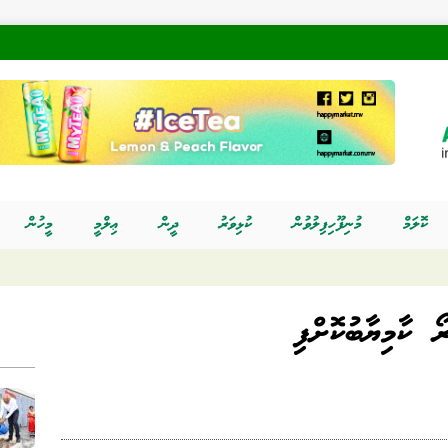
ކޮލަމް
މުނިފޫހިފިލުވުން
ކުޅިވަރު
ދީން
ޢިލްމީ
މީހުން
 ކާމިޔާބުކޮށްފި