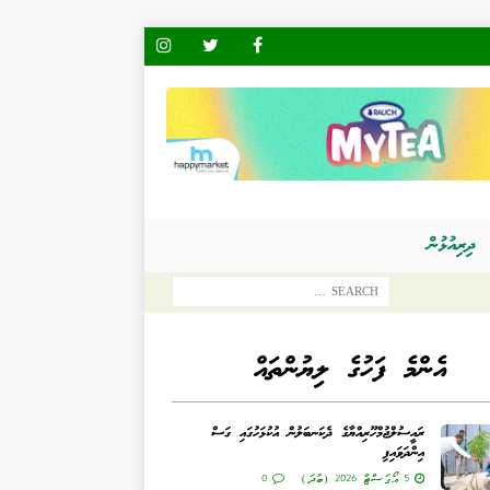
ދިރިއުޅުން
އެންމެ ފަހުގެ ލިޔުންތައް
ރައީސުލްޖުމްހޫރިއްޔާގެ ދެކަނބަލުން އުކުޅަހުގައި ގަސް
އިންދަވައިފި
5 އޯގަސްޓް 2026 (ބުދަ)
0