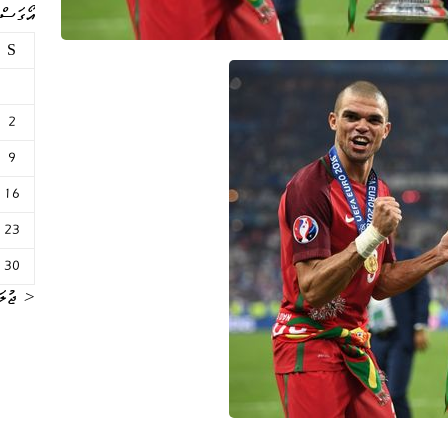
އޯގަސްޓް 
S
2
9
16
23
30
« ޖުލަ