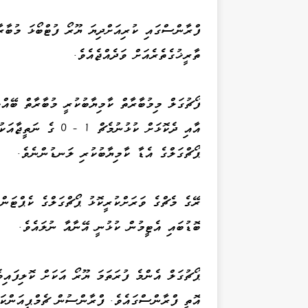
ފްރާންސްގައި ކުރިއަށްދިޔަ ޔޫރޯ ފުޓްބޯޅަ މުބާރާ
ތާރީޚުގެތެރެއަށް ވަދެއްޖެއެވެ.
ފޯޗުގަލް މިމުބާރާތް ކާމިޔާބުކުރީ މުބާރާތް ބޭއ
އާއި ދެކޮޅަށް ކުޅުނު
ޕޯޗްގަލްގެ އެޑާ ކާމިޔާބުކުރި ލަނޑުންނެވެ.
ރޭގެ މެޗްގެ ވަރަށްކުރީކޮޅު ޕޯޗްގަލްގެ ކެޕްޓަން
ބޮޑުބައި އެޓީމުން ކުޅުނީ އޭނާއާ ނުލައެވެ.
އޮތީ ފްރާންސްގައެވެ. ފްރާންސުން ޗެމްޕިއަންކަނ