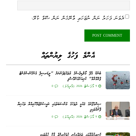
ދެވަނަ ފަހަރު ނަން ނުޖަހައި ވާނޭހެން ނަން ސޭވް ކުރޭ.
އެންމެ ފަހުގެ ލިޔުންތައް
ބެންކް އޮފް މޯލްޑިވްސްގެ މުވައްޒަފުންނަށް "ލީޑަރޝިޕް އެންހޭންސްމެންޓް
ޕްރޮގްރާމް" ކުރިއަށްގެންގޮސްފި
9 އޯގަސްޓް 2026 (އާދީއްތަ)
0
ސިންގަޕޫރުގެ ޤައުމީ ދުވަހުގެ މުނާސަބަތުގައި ރައީސުލްޖުމްހޫރިއްޔާ ތަހުނިޔާ
ފޮނުއްވައިފި
9 އޯގަސްޓް 2026 (އާދީއްތަ)
0
ކެނދިކުޅުދޫގައި ތަރައްޤީކުރި ކުޑަކުދިންގެ ޕާކް ހުޅުވައިފި