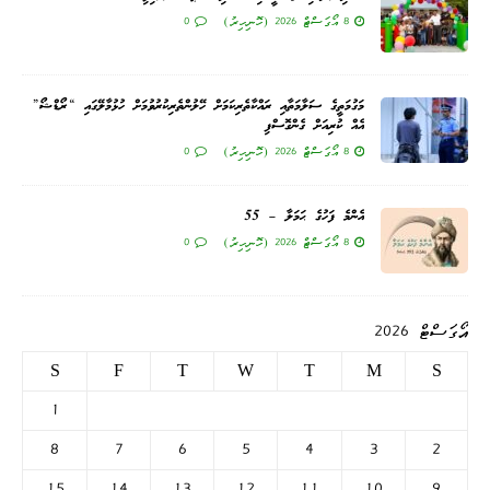
8 އޯގަސްޓް 2026 (ހޮނިހިރު)
0
މަގުމަތީގެ ސަލާމަތާއި ރައްކާތެރިކަމަށް ހޭލުންތެރިކުރުވުމަށް ހުޅުމާލޭގައި “ރޯޑްޝޯ”
އެއް ކުރިއަށް ގެންގޮސްފި
8 އޯގަސްޓް 2026 (ހޮނިހިރު)
0
އެންމެ ފަހުގެ ޙަމަލާ – 55
8 އޯގަސްޓް 2026 (ހޮނިހިރު)
0
އޯގަސްޓް 2026
S
F
T
W
T
M
S
1
8
7
6
5
4
3
2
15
14
13
12
11
10
9