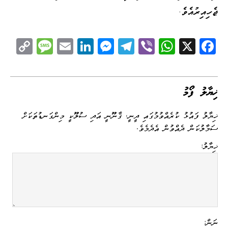
ޖެހިއިރުއެވެ.
C
M
E
Li
M
Te
Vi
W
X
Fa
op
es
m
nk
es
le
be
ha
ce
y
sa
ail
ed
se
gr
r
ts
bo
Li
ge
I
ng
a
A
ok
ޚިޔާލު ފޯމު
nk
n
er
m
pp
ޚިޔާލު ފައުޅު ކުރެއްވުމުގައި ދީނީ، ޤާނޫނީ އަދި ސުލޫކީ މިންގަނޑުތަކަށް
ސަމާލުކަން ދެއްވުން އެދެމެވެ.
ޚިޔާލު:
ނަން: