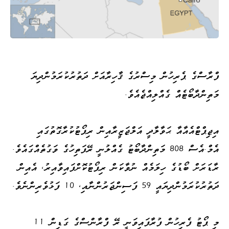
ފްރާސްގެ ޕެރިހުން މިސްރުގެ ޤާހިރާއަށް ދަތުރުކުރަމުންދިޔަ
މަތިންދާބޯޓެއް ގެއްލިއްޖެއެވެ.
އިޖިޕްޓްއެއާއާ ޙަވާލާދީ އަލްޖަޒީރާއިން ރިޕޯޓުކުރާގޮތުގައި
އެމް.އެސް 808 މަތިންދާބޯޓު ގެއްލުނީ ރޭފަތިހުގެ ވަގުތެއްގައެވެ.
ރާޑަރަށް ބޯޑުގެ ހިލަމެއް ނުވާކަން ރިޕޯޓުކޮށްފައިވާއިރު، އެއިން
ދަތުރުކުރަމުންދިޔައީ 59 ފަސިންޖަރުންނާއި، 10 ފަޅުވެރިންނެވެ.
މި ޕޯޓު ފެރިހުން ފުރާފައިވަނީ ރޭ ފްރާންސްގެ ގަޑިން 11