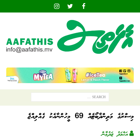
މިސްރުގެ މަތިންދާބޯޓެއް 69 މީހުންނާއެކު ގެއްލިއްޖެ
އަޙްމަދު ޖަދުޢާން