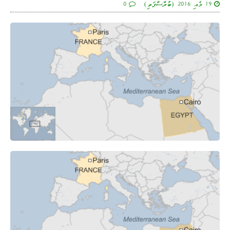
19 މެއި 2016 (ބުރާސްފަތި)
0