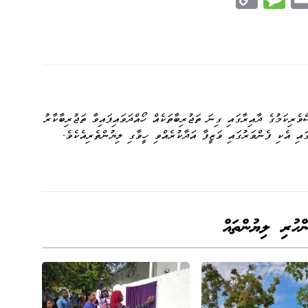
op
es
m
n
y
sa
ail
e
Li
ge
nk
ެރިކަމުގެ ދާއިރާގައި ގިނަ ތަޖުރިބާތަކެއް ހޯއްދަވައިފައިވާ ތަޖުރިބާކާރު
ައި އެކި ފެންވަރުގައި ވަޒީފާ އަދާކުރެއްވި ހީވާގި ލިޔުންތެރިއެކެވެ.
ންހުރި ލިޔުންތައް