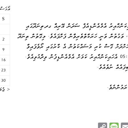
އޯގަސްޓް 
S
 މަޢުލޫމާތު ރޭ ފަތިހު 04:26 އެހައިކަންހާއިރު އެމްއެންޑީއެފް ސަދަން އޭރިއާ ގދ.ތިނަދޫގައި
 ވަގުތުން ވަނީ ހަރަކާތްތެރިވާން ފަށާފައެވެ. މިގޮތުން ތިނަދޫ
2
ްދަށް ގޮސް ކުރި މަސައްކަތުން އެ ކާރުގައި ރޯވެފައިވާ
9
އަލިފާން އެއްކޮށް ނިއްވާލާފައި ވަނީ ފަތިހު 05:10 އެހައިކަންހާއިރު ކަމަށް އެމްއެންޑީފުން ވިދާޅުވިއެވެ.
16
ފައެއް ނުވެއެވެ.
23
30
ރަމުންނެވެ.
« ޖުލަ
C
M
E