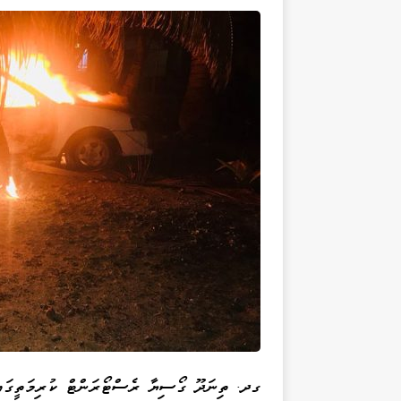
ގދ. ތިނަދޫ ގޯސިޔާ ރެސްޓޯރަންޓް ކުރިމަތީގައި 