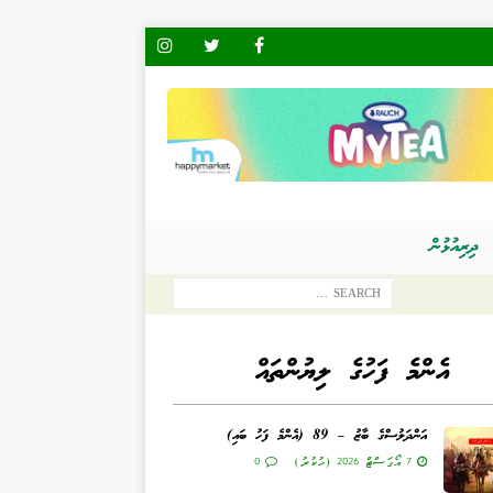
ދިރިއުޅުން
އެންމެ ފަހުގެ ލިޔުންތައް
އަންދަލުސްގެ ބާޒު – 89 (އެންމެ ފަހު ބައި)
7 އޯގަސްޓް 2026 (ހުކުރު)
0