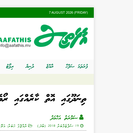
7 AUGUST 2026 (FRIDAY)
ފުރަތަމަ ޞަފްޙާ
ރާއްޖެ
ދުނިޔެ
ރިޕޯޓު
ތިނަދޫގައި އޮތް ކާރެއްގައި ރޯވ
ޟަމްރަތު އަޙްމަދު
19 ސެޕްޓެމްބަރު 2018 (ބުދަ)
ރާއްޖޭގެ ޚަބަރު
,
އަތޮޅ