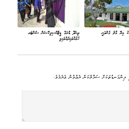
ކު މިރޭ މާލެ ގެންދަނީ
ތިނަދޫ ޑްރަގް ޑީޓޮކްސިފިކޭޝަން ސެންޓަރ
ހުޅުއްވައިދެއްވައިފި
 މިންގަނޑުތަކަށް ސަމާލުކަން ދެއްވުން އެދެމެވެ.