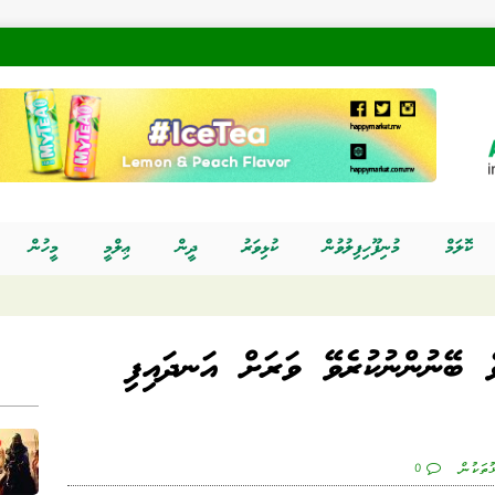
ކޮލަމް
މުނިފޫހިފިލުވުން
ކުޅިވަރު
ދީން
ޢިލްމީ
މީހުން
ެ ބޭނުންނުކުރެވޭ ވަރަށް އަނދައިފި
ުތަކުން
0