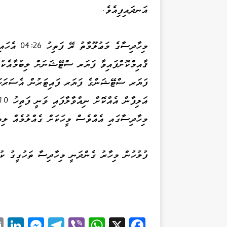
އަނދައިފިއެވެ.
މިހާދިސާގެ
ޤާއިމްކޮށްފައިވާ ފަޔަރ ސްޓޭޝަނަށް ލިބުމާއެކު،
ފަޔަރ ސްޓޭޝަންގެ ފަޔަރ ފައިޓަރުން އެސަރަހަށ
މިހާދިސާގައި އެއްވެސް މީހަކަށް ގެއްލުމެއް ލިބި
ފުލުހުން މިހާރު ގެންދަނީ މިހާދިސާ ތަހުގީގު ކު
Li
M
Te
Vi
W
X
Fa