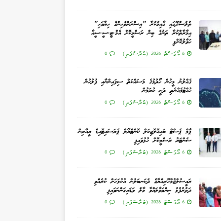
ތުލުސްދޫގައި ގާއިމުކުރާ "އިސްރަށްވެހިންގެ ހިޔާވަހި"
އިމާރާތްކުރާ ތަނުގެ ބިން ރަސްމީކޮށް އެމް.ޓީ.ސީ.ސީއާ
ހަވާލުކޮށްފި
6 އޯގަސްޓް 2026 (ބުރާސްފަތި)
0
ގެއްލުނު މީހުން ހޯދުމުގެ މަސައްކަތް ސިފައިންނާއި ފުލުހުން
ހުއްޓުމެއްނެތި ދަނީ ކުރަމުން
6 އޯގަސްޓް 2026 (ބުރާސްފަތި)
0
ޕާމް ޕެސްޓް ބައިއޮލޮޖިކަލް ކޮންޓްރޯލް ޕެރަސައިޓޮއިޑް ރީއާރިން
ސެންޓަރު ރަސްމީކޮށް ހުޅުވައިފި
6 އޯގަސްޓް 2026 (ބުރާސްފަތި)
0
ރައީސުލްޖުމްހޫރިއްޔާގެ ދެކަނބަލުން އުކުޅަހަށް ކުރެއްވި
ދަތުރުފުޅު ނިންމަވާލައްވާ މާލެ ވަޑައިގަންނަވައިފި
6 އޯގަސްޓް 2026 (ބުރާސްފަތި)
0