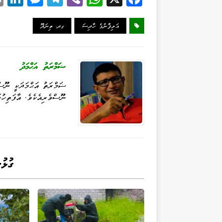
k
es
le
be
ha
ce
d
se
gr
r
ts
bo
އަލިފާނުގެ ހާދިސަ
ގދ. ތިނަދޫ
I
ng
a
A
ok
n
er
m
pp
ޟަމްރަތު އަޙްމަދު
ޟަމްރަތު އަޙްމަދަކީ ނޫސްވ
ނޫސްވެރިއެކެވެ. އާފަތިހުގ
ގުޅު