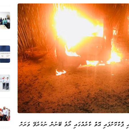
ޕާކްކޮށްފައި އޮތް ކާރެއްގައި ރޯވެ ބޭނުން ނުކުރެވޭ ވަރަށް