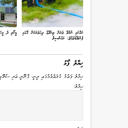
ކައްކައި ނުކެވޭ ވަރަށް ތިނަދޫގެ ދިހަވަރަކަށް ގޭގައި
ޑީކޯވި ދެ މީހަ
ފެންބޮޑުވެއްޖެ: ކައުންސިލް
ޚިޔާލު ފޯމު
ޚިޔާލު ފައުޅު ކުރެއްވުމުގައި ދީނީ، ޤާނޫނީ އަދި ސުލޫކީ
ޚިޔާލު: