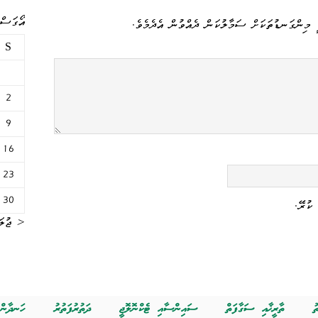
އޯގަސްޓް 
 މިންގަނޑުތަކަށް ސަމާލުކަން ދެއްވުން އެދެމެވެ.
S
2
9
16
23
30
ކުރޭ.
« ޖުލަ
ު
ތާރީޚާއި ސަގާފަތް
ސައިންސާއި ޓެކްނޮލޮޖީ
ދަތުރުފަތުރު
ހަނދާން