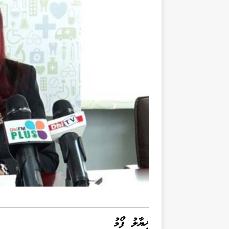
ޚިޔާލު ފޯމު