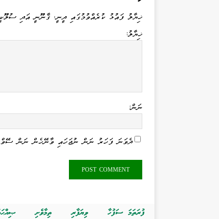
ޚިޔާލު ފައުޅު ކުރެއްވުމުގައި ދީނީ، ޤާނޫނީ އަދި ސުލޫކީ
ޚިޔާލު:
ނަން:
ދެވަނަ ފަހަރު ނަން ނުޖަހައި ވާނޭހެން ނަން ސޭވް 
ފުރަތަމަ ސަފުހާ
ވިޔަފާރި
ތިމާވެށި
ޞިއްޙަތ