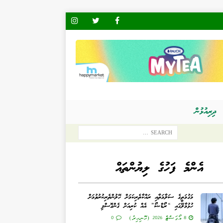
ދިރިއުޅުން
އެންމެ ފަހުގެ ލިޔުންތައް
މަގުމަތީގެ ސަލާމަތާއި ރައްކާތެރިކަމަށް ހޭލުންތެރިކުރުވުމަށް
ހުޅުމާލޭގައި “ރޯޑްޝޯ” އެއް ކުރިއަށް ގެންގޮސްފި
8 އޯގަސްޓް 2026 (ހޮނިހިރު)
0