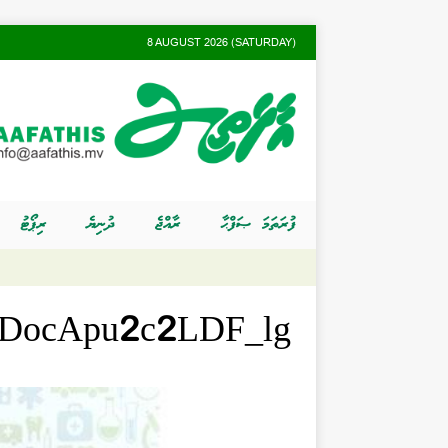
8 AUGUST 2026 (SATURDAY)
ފުރަތަމަ ޞަފްޙާ
ރާއްޖެ
ދުނިޔެ
ރިޕޯޓު
PDocApu2c2LDF_lg