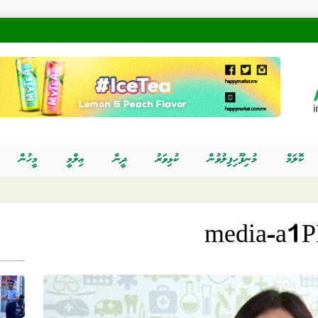
ކޮލަމް
މުނިފޫހިފިލުވުން
ކުޅިވަރު
ދީން
ޢިލްމީ
މީހުން
media-a1