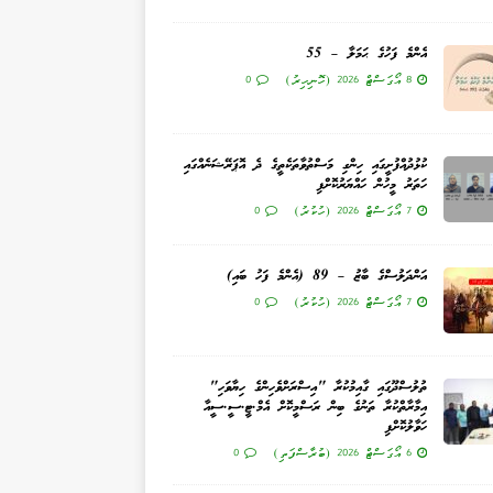
އެންމެ ފަހުގެ ޙަމަލާ – 55
8 އޯގަސްޓް 2026 (ހޮނިހިރު)
0
ކުޅުދުއްފުށީގައި ހިންގި މަސްތުވާތަކެތީގެ ދެ އޮޕަރޭޝަނެއްގައި
ހަތަރު މީހުން ހައްޔަރުކޮށްފި
7 އޯގަސްޓް 2026 (ހުކުރު)
0
އަންދަލުސްގެ ބާޒު – 89 (އެންމެ ފަހު ބައި)
7 އޯގަސްޓް 2026 (ހުކުރު)
0
ތުލުސްދޫގައި ގާއިމުކުރާ "އިސްރަށްވެހިންގެ ހިޔާވަހި"
އިމާރާތްކުރާ ތަނުގެ ބިން ރަސްމީކޮށް އެމް.ޓީ.ސީ.ސީއާ
ހަވާލުކޮށްފި
6 އޯގަސްޓް 2026 (ބުރާސްފަތި)
0