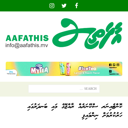
ކޮންޓެއިނަރ ސްކޭނަރެއް ރާއްޖޭގެ މައި ބަނދަރުގައި
ހަރުކުރުމަށް ނިންމައިފި