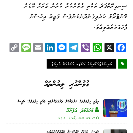
ސިނގިރޭޓްފަދަ ތަކެތި އެތެރެކުރާ ކުރުން ވަރަށް ބޮޑަށް
ކޮންޓްރޯލް ކުރެވިގެންދާނެކަންވެސް ވަޒީރު އިހްސާން
ފާހަގަކުރެއްވިއެވެ.
C
M
E
Li
M
Te
Vi
W
X
Fa
op
es
m
nk
es
le
be
ha
ce
y
sa
ail
ed
se
gr
r
ts
bo
ރައީސުލްޖުމްހޫރިއްޔާ ޑޮކްޓަރ މުޙައްމަދު މުޢިއްޒު
Li
ge
I
ng
a
A
ok
nk
n
er
m
pp
ގުޅުންހުރި ލިޔުންތައް
ދިފާޢީ ޚިދުމަތްތައް ހަރުދަނާކޮށް ވަރުގަދަކުރުމަކީ ޤައުމީ ޚިދުމަތެއް: ރައީސް
މުޙައްމަދު އަފްރާޙް
29 ޖޫން 2026 (ހޯމަ)
0
ރައީސް، އުކުޅަހު ކައުންސިލާ ބައްދަލުކުރައްވައިފި