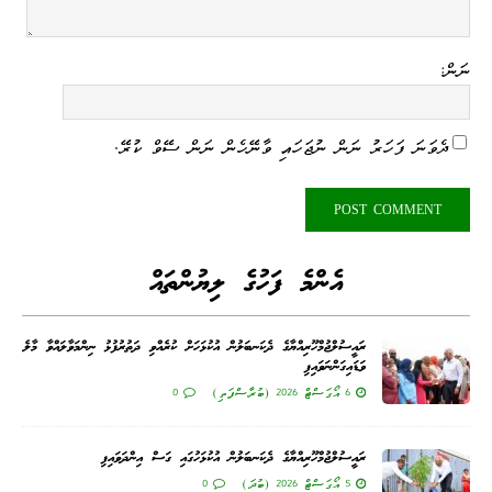
ނަން:
ދެވަނަ ފަހަރު ނަން ނުޖަހައި ވާނޭހެން ނަން ސޭވް ކުރޭ.
އެންމެ ފަހުގެ ލިޔުންތައް
ރައީސުލްޖުމްހޫރިއްޔާގެ ދެކަނބަލުން އުކުޅަހަށް ކުރެއްވި ދަތުރުފުޅު ނިންމަވާލައްވާ މާލެ
ވަޑައިގަންނަވައިފި
6 އޯގަސްޓް 2026 (ބުރާސްފަތި)
0
ރައީސުލްޖުމްހޫރިއްޔާގެ ދެކަނބަލުން އުކުޅަހުގައި ގަސް އިންދަވައިފި
5 އޯގަސްޓް 2026 (ބުދަ)
0