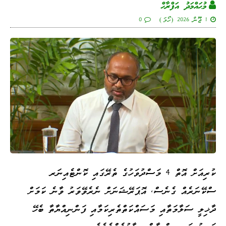
މުޙައްމަދު އަފްރާޙް
1 ޖޫން 2026 (ހޯމަ)
0
ކުރިއަށް އޮތް 4 މަސްދުވަހުގެ ތެރޭގައި ކޮންޓެއިނަރ
ސްކޭނަރެއް ގެނެސް، އޮޕަރޭޝަނަށް ނެރެވޭވަރު ވާނެ ކަމަށް
ދާޚިލީ ސަލާމަތާއި މަސައްކަތްތެރިކަމާއި ފަންނިއްޔާތާ ބެހޭ