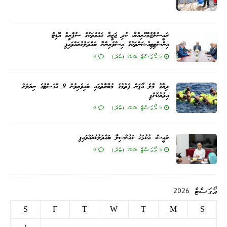
ރައީސުލްޖުމްހޫރިއްޔާ، ކުދި ޖަޒީރާ ޤައުމުތަކުގެ ސުޕްރީމް އޮޑިޓް
އިންސްޓިޓިއުޝަންތަކުގެ އިސްވެރިންނާ ބައްދަލުކުރައްވައިފި
5 އޯގަސްޓް 2026 (ބުދަ)
0
ދިރާގު މާލެ އޯޕަން ފެތުމުގެ މުބާރާތުގައި ބައިވެރިވުން 9 އޮގަސްޓުގެ ނިޔަލަށް
އިތުރުކޮށްފި
5 އޯގަސްޓް 2026 (ބުދަ)
0
ރައީސް، އުކުޅަހު ކައުންސިލާ ބައްދަލުކުރައްވައިފި
5 އޯގަސްޓް 2026 (ބުދަ)
0
އޯގަސްޓް 2026
S
F
T
W
T
M
S