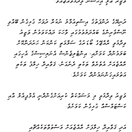
ވަޒީރު ޢަލީ އިޙްސާން ވިދާޅުވެއްޖެއެވެ.
ދުނިޔޭގެ ދުންފަތުގެ އިސްތިއުމާލު ނުކުރާ ދުވަހާ ގުޅިގެން ބޭއްވި
ނޫސްވެރިންގެ ބައްދަލުވުމުގައި ވާހަކަ ދައްކަވަމުން ވަޒީރު
ވިދާޅުވީ ރާއްޖޭގެ ބޯޑަރުގެ ސަލާމަތީ ކަންކަން ހަރުދަނާކޮށް
ބަލަމުންދާ ކަމަށާއި، އިންޓެލިޖެންސް އެނަލިސިސްގެ އެހީގައި
ރާއްޖެއަށް އެތެރެވާ ތަކެތި ދެނެގަނެ، ޤަވާއިދާ ޚިލާފު ތަކެތި
އަތުލައިގަންނަމުންދާ ކަމަށެވެ.
ވަޒީރު ވިދާޅުވީ މި މަސައްކަތް ކުރިއަށްގެންދާނީ އެމްޕީއެލް އާއި
ކަސްޓަމްސްއާ ގުޅިގެން ކަމަށެވެ.
އަދި ޤަވާއިދާ ޚިލާފަށް ރާއްޖެއަށް މަސްތުވާތަކެއްޗާއި