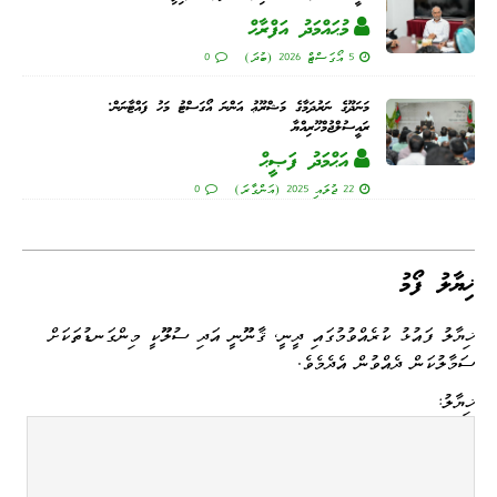
މުޙައްމަދު އަފްރާޙް
5 އޯގަސްޓް 2026 (ބުދަ)
0
މަނަދޫގެ ނަރުދަމާގެ މަޝްރޫޢު އަންނަ އޯގަސްޓު މަހު ފައްޓާނަން:
ރައީސުލްޖުމްހޫރިއްޔާ
އަޙްމަދު ފަޞީޙް
22 ޖުލައި 2025 (އަންގާރަ)
0
ޚިޔާލު ފޯމު
ޚިޔާލު ފައުޅު ކުރެއްވުމުގައި ދީނީ، ޤާނޫނީ އަދި ސުލޫކީ މިންގަނޑުތަކަށް
ސަމާލުކަން ދެއްވުން އެދެމެވެ.
ޚިޔާލު: