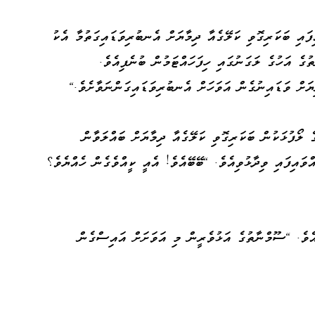
ައި ބަކަރިގޮވި ކަލޭގެއާ ދިމާޔަށް އެނބުރިވަޑައިގަތުމާ އެކު
ުގެ އަހުގެ ލަގަނުގައި ހިފަހައްޓަމުން ބުނެފިއެވެ.
ޔަށް ވަޑައިނުގެން އަވަހަށް އެނބުރިވަޑައިގަންނަވާށެވެ."
ެ ލޯފުޅަކުން ބަކަރިގޮވި ކަލޭގެއާ ދިމާޔަށް ބައްލަވާން
ްވައިފައި ވިދާޅުވިއެވެ. "ބޭބޭއެވެ! އެއީ ކީއްވެގެން ހެއްޔެވެ؟
އެވެ. "ސޫމްނާތުގެ އަޅުވެރީން މި އަވަށަށް އައިސްގެން