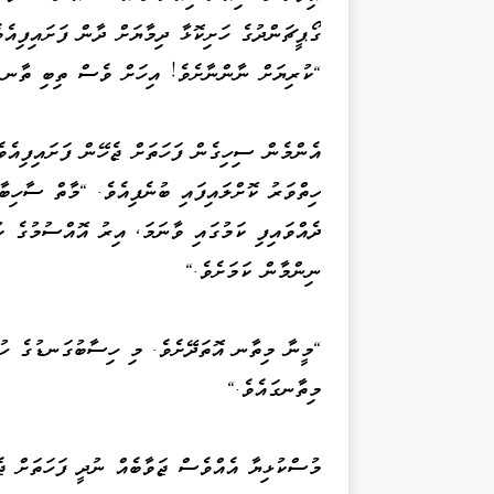
ގޯޕީޗަންދުގެ ހަށިކޮޅާ ދިމާޔަށް ދާން ފަށައިފިއެ
"ކުރިޔަށް ނާންނާށެވެ! އިހަށް ވެސް ތިބި ތާނ ތ
އެންމެން ސިހިގެން ފަހަތަށް ޖެހޭން ފަށައިފިއެ
ހިތްވަރު ކޮށްލައިފައި ބުނެފިއެވެ. "މާތް ސާހިބާ
ދެއްވައިފި ކަމުގައި ވާނަމަ، އިރު އޮއްސުމުގެ ކ
ނިންމާން ކަމަށެވެ."
"މީނާ މިތާނ އޮތަދޭށެވެ. މި ހިސާބުގަނޑުގެ ހު
މިތާނގައެވެ."
މުސްކުޅިޔާ އެއްވެސް ޖަވާބެއް ނުދީ ފަހަތަށް ޖެހ