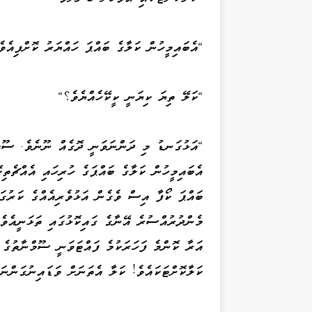
"އެބައިމީހުން ކަލާގެ ބައްޕަ ހައްޔަރު ކޮށްފިއެވެ
"ކަލޭ ތިޔަ ކިޔަނީ ކީކޭހެއްޔެވެ؟"
"އަޅުގަނޑު މި ދަންނަވަނީ ދޮގެއް ނޫނެވެ. ސޫމް
އެބައިމީހުން ކަލާގެ ބައްޕަގެ ހުރިހައި އެއްޗެތިކ
ބައްޕަ ކޯފާ އިސް ވެގެން އަޅުވެރިއެއްގެ ކަރުގަ
މެންދުރުއްސުރެ އޭނާގެ ގައިކޮޅުގައި ތަޅަނީއެވެ.
އަރާ ކޮންމެ ފަހަރަކުމެ ފައްޓަވަނީ ސޫމްނާތުގެ ޕ
ކަލާކޮށްޓަކައެވެ! ކަލާ އެތަނަށް ވަޑައިނުގަންނަ