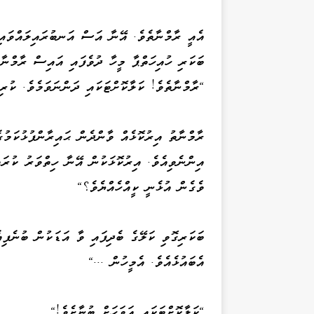
އެއީ ރާމްނާތެވެ. އޭނާ އަސް އަނބުރައިލައްވައިފ
ބަކަރި ހުއިހަތްޕާ މީހާ ދުވެފައި އައިސް ރާމްނާތ
"ރާމްނާތެވެ! ކަލާކޮށްޓަކައި ދަންނަވަމެވެ. ކުރި
ރާމްނާތު އިރުކޮޅެއް ވާންދެން ޙައިރާންފުޅުކަމުގ
އިންނެވިއެވެ. އިރުކޮޅަކުން އޭނާ ހިތްވަރު ކުރައ
ވެގެން އުޅެނީ ކީއްހެއްޔެވެ؟"
ބަކަރިގޮވި ކަލޭގެ ބެދިފައި ވާ އަޑަކުން ބުނެފި
އެބައުޅެއެވެ. އެމީހުން ..."
"ކަލާކޮށްޓަކައި އަވަހަށް ބުނާށެވެ!"