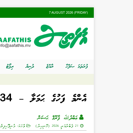
7 AUGUST 2026 (FRIDAY)
ފުރަތަމަ ޞަފްޙާ
ރާއްޖެ
ދުނިޔެ
ރިޕޯޓު
އެންމެ ފަހުގެ ޙަމަލާ – 34
ޢަބްދުﷲ ފާރޫޤް ޙަސަން
21 ފެބުރުއަރީ 2026 (ހޮނިހިރު)
ވާހަކަ
,
މުނިފޫހިފިލު