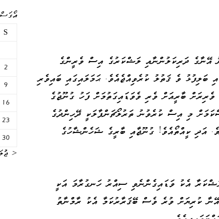
އޯގަސްޓް 
S
ު އޭނާގެ ދަރިކަލުންނާއި ލަޝްކަރުގެ އިސް ވެރީންގެ
2
 ބަލިފުޅު ވެ ޤަތުލު ކުރެވިއްޖެއެވެ. ޙަމަލައިގައި ބައިވެރި
9
ެރިރަށް ބާރީއަށް ވެރި ވެވަޑައިގަތުމަށް ފަހު ގުނޫޖުގެ
16
ކަމަށް މި އިސް ކުރެވުނު ތަރުލޯޗަންޕާލަކީ ދޭހިންދުގެ
23
ެ. އަދި ކީއްތޯއެވެ! ގުނޫޖާއި ބާރީގެ ޝަހެންޝާހުގެ
30
« ޖުލަ
ލަޝްކަރާ އެކު ވަޑައިގެންނެވި ސިއްރު ހަނގުރާމަ އަކީ
އޭނާ ކުރިޔަށް ވުރެ ވެސް ބޭޤަރާރުކަމާ އެކު ރާމްނާތު
އްޓަވައިފިއެވެ.