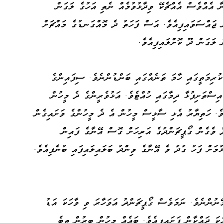
ނާ އެއްވެސް އެއްޗެކޭ ވިދާޅުވުމެއް ނެތި އަހުގެ ލަގަން
ން ޖައްސަވައިފިއެވެ. އަސް ފަހަތު ދެ މޮއްގަނޑުގެ މައްޗަށް
 ލަގަން ދޫ ކޮށްލައިފިއެވެ.
ކުރިމަތީގައި ހާމަ ތަނެއްގައި ބަންޑުންނެވެ. ސިފައިންގެ
ިސްތަށިފުޅާ ދިމާގައި ހުއްޓެވެ. އަޅުވެރީންގެ ދެ މީހުން
ވެ. ހަތިޔާރު އެޅި ސާޅީސް މީހުން އެ ދެ މީހުންގެ ވަށައިގެން
ު ވެގެން ގޯޕީޗަންދުގެ އަރިހަށް ގޮސް އޭނާގެ ފައިން
ޅުމަށް ފަހު ގުދު ވެ އޭނާގެ ވިންދު ބަލައިލައިފައި ބުނެފިއެވެ.
ޭނުންނެވެ. ނަމަވެސް ގޯޕީޗަންދު އަވަހާރަ ވި ވާހަކަ އަޑު
ަ ދައްކާން ފަށައިފިއެވެ. ބައެއް މީހުން ބިރުން ތިބެ