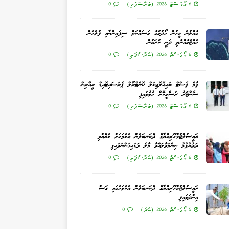
6 އޯގަސްޓް 2026 (ބުރާސްފަތި)
0
ގެއްލުނު މީހުން ހޯދުމުގެ މަސައްކަތް ސިފައިންނާއި ފުލުހުން
ހުއްޓުމެއްނެތި ދަނީ ކުރަމުން
6 އޯގަސްޓް 2026 (ބުރާސްފަތި)
0
ޕާމް ޕެސްޓް ބައިއޮލޮޖިކަލް ކޮންޓްރޯލް ޕެރަސައިޓޮއިޑް ރީއާރިން
ސެންޓަރު ރަސްމީކޮށް ހުޅުވައިފި
6 އޯގަސްޓް 2026 (ބުރާސްފަތި)
0
ރައީސުލްޖުމްހޫރިއްޔާގެ ދެކަނބަލުން އުކުޅަހަށް ކުރެއްވި
ދަތުރުފުޅު ނިންމަވާލައްވާ މާލެ ވަޑައިގަންނަވައިފި
6 އޯގަސްޓް 2026 (ބުރާސްފަތި)
0
ރައީސުލްޖުމްހޫރިއްޔާގެ ދެކަނބަލުން އުކުޅަހުގައި ގަސް
އިންދަވައިފި
5 އޯގަސްޓް 2026 (ބުދަ)
0