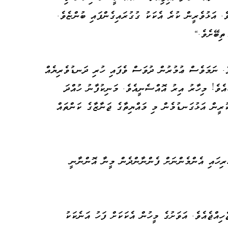
ވެ. އަޅުވެރީން ކުރެ އެކަކު ގުގުރައިގެންފައި ބުންޏެވެ.
ިބޭށެވެ."
ވެ. ނަމަވެސް ޢުމުރުން ދުވަސް ވެފައި ހުރި ދަނޑުވެރިޔެއް
އެވެ! މިހާރު އިރު އޮއްސެނީއެވެ. މަނިކުފާނު ހުއްދަ
ުރީން އަޅުގަނޑުމެން މި މައްޔިތާގެ ޖަނާޒާގެ ކަންތައް
ރިހައި އެންމެންނަށް ފެންނާންދެން މީނާ އޮންނާނީ
ިއްޖެއެވެ. އަވަށުގެ މީހުން އެކަކަށް ފަހު އަނެކަކު