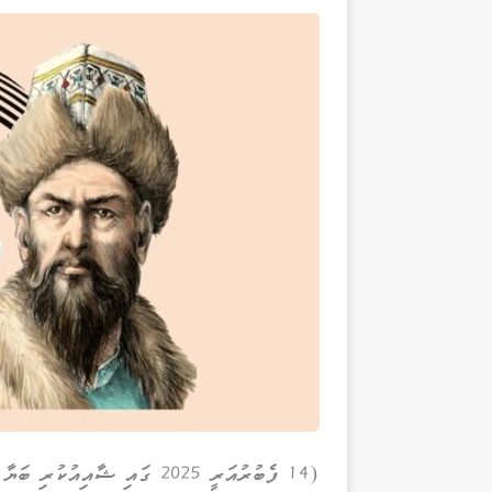
(14 ފެބުރުއަރީ 2025 ގައި ޝާއިއުކުރި ބަޔާ ގުޅޭ)