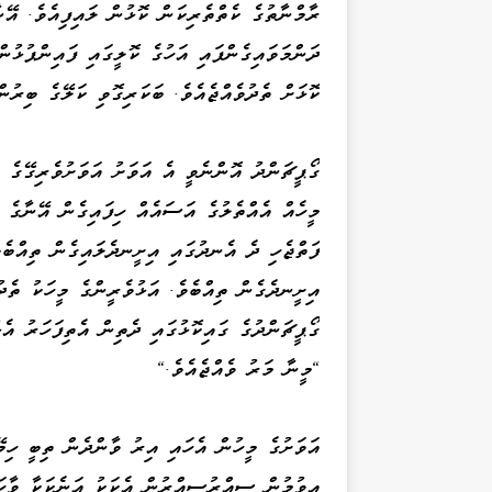
ރާމްނާތުގެ ކެތްތެރިކަން ކޮޅުން ލައިފިއެވެ. އޭ
ދަންމަވައިގެންފައި އަހުގެ ކޮލީގައި ފައިންޕުޅު
ކޮޅަށް ތެދުވެއްޖެއެވެ. ބަކަރިގޮވި ކަލޭގެ ބިރުން
ގޯޕީޗަންދު އޮންނެވީ އެ އަވަށު އަވަށުވެރިގޭގެ 
މީހެއް އެއްތެލުގެ އަސައެއް ހިފައިގެން އޭނާގެ އ
ފަތްޖެހި ދެ އެނދުގައި އިށީނދެލައިގެން ތިއްބެ
އިށީނދެގެން ތިއްބެވެ. އަޅުވެރީންގެ މީހަކު ތެދ
ގޯޕީޗަންދުގެ ގައިކޮޅުގައި ދެތިން އެތިފަހަރު އެ
"މީނާ މަރު ވެއްޖެއެވެ."
އަވަށުގެ މީހުން އެހައި އިރު ވާންދެން ތިބީ ހިމ
އިވުމުން ސިއްރުސިއްރުން އެކަކު އަނެކަކާ ވާހަކ