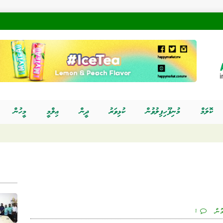
ކޮލަމް
މުނިފޫހިފިލުވުން
ކުޅިވަރު
ދީން
ޢިލްމީ
މީހުން
ވުން
1