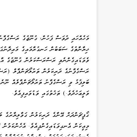
މަހެއްހައި ދުވަސް ފަހުން، ގުނޫޖުގެ ރަސްގެފާނ
ޚިޔާނާތުގެ ސަބަބުން ހަނގުރާމައިގެ މައިދާނުގައި
ވެވަޑައިގެންނެވި ރަސްރަސްކަލުން ގުނޫޖުގެ އާ ވ
ރަސްގެފާނުގެ ދަރިކަލުން ތަރުލޯޗަންޕާލް (ރަސް
ބަލިފުޅު ވި ރަސްގެފާނު ތަރުލޯޗަންޕާލެއް ނޫނެވ
ވަލީޢަހުދެވެ.) ތަޚުތުގައި ވަޑުވައިފިއެވެ.
ގޯޕީޗަންދަށް އޭނާގެ ދަރިކަލުން ގަވާލިޔާރުގެ 
މިއީކަން އެނގިވަޑައިގެންފިއެވެ. އެހެންކަމުން 
އެނބުރިވަޑައިގަތުމަށް އިންތިޒާރު ކުރައްވާން ފަ