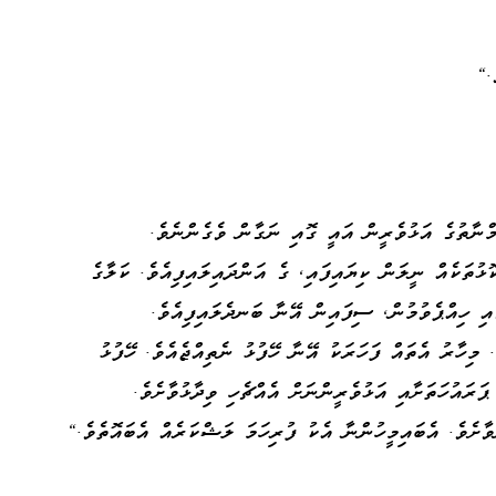
."
ނާތުގެ އަޅުވެރީން އައީ ގޮއި ނަގާން ވެގެންނެވެ.
ޮޅުތަކެއް ނީލަން ކިޔައިފައި، ގެ އަންދައިލައިފިއެވެ. ކަލާގެ
އި ހިއްޕެވުމުން، ސިފައިން އޭނާ ބަނދެލައިފިއެވެ.
 މިހާރު އެތައް ފަހަރަކު އޭނާ ހޭފުޅު ނެތިއްޖެއެވެ. ހޭފުޅު
ަރައުހަތަށާއި އަޅުވެރީންނަށް އެއްޗެހި ވިދާޅުވާށެވެ.
ވާށެވެ. އެބައިމީހުންނާ އެކު ފުރިހަމަ ލަޝްކަރެއް އެބައޮތެވެ."