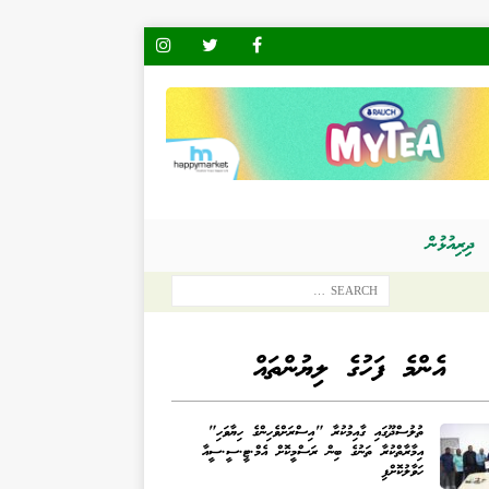
ދިރިއުޅުން
އެންމެ ފަހުގެ ލިޔުންތައް
ތުލުސްދޫގައި ގާއިމުކުރާ "އިސްރަށްވެހިންގެ ހިޔާވަހި"
އިމާރާތްކުރާ ތަނުގެ ބިން ރަސްމީކޮށް އެމް.ޓީ.ސީ.ސީއާ
ހަވާލުކޮށްފި