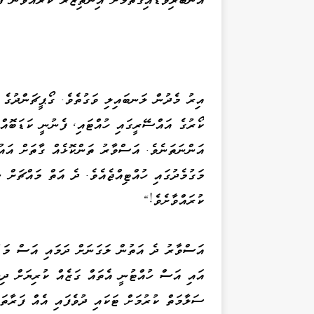
އިރު މެދުން ލަނބައިލި ވަގުތެވެ. ގޯޕީޗަންދުގެ އ
ކޯރުގެ އައްސޭރީގައި ހުއްޓައި، ފެނުނީ ކަޑަބޮއ
އަންނަތަނެވެ. އަސްވާރު ތަންކޮޅެއް ގާތަށް އައ
މަގުމެދުގައި ހުއްޓިއްޖެއެވެ. ދެ އަތް މައްޗަށް ނ
ކުރައްވާށެވެ!"
އަސްވާރު ދެ އަތުން ލަގަނަށް ދަމައި އަސް މަޑު
އައި އަސް ހުއްޓުނީ އެތައް ގަޒެއް ކުރިޔަށް ދިޔު
ސަލާމަތް ކުރުމަށް ޓަކައި ދުވެފައި އެއް ފަރާތަށ