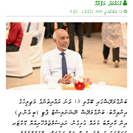
މުޙައްމަދު އަފްރާޙް
13 ފެބުރުއަރީ 2026 (ހުކުރު)
0
ބަންގްލަދޭޝްގައި ބޭއްވި 13 ވަނަ ރައްޔިތުންގެ މަޖިލީހުގެ
އިންތިޚާބު، ބަންގްލަދޭޝް ނޭޝަނަލިސްޓް ޕާޓީ (ބީ.އެން.ޕީ)
އިން ކާމިޔާބު ކުރުމާ ގުޅިގެން، ރައީސުލްޖުމްހޫރިއްޔާ ޑޮކްޓަރ