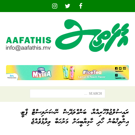
ރައީސުލްޖުމްހޫރިއްޔާ، ބަންގްލަދޭޝް ނޭޝަނަލިސްޓް ޕާޓީ،
އިންތިޚާބުން ހޯދި ކާމިޔާބީއަށް މަރުޙަބާ ވިދާޅުވެއްޖެ