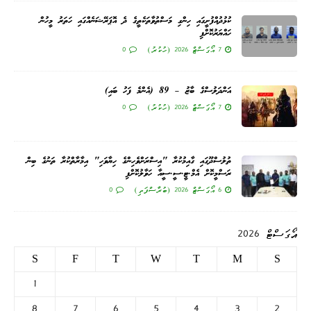
ކުޅުދުއްފުށީގައި ހިންގި މަސްތުވާތަކެތީގެ ދެ އޮޕަރޭޝަނެއްގައި ހަތަރު މީހުން
ހައްޔަރުކޮށްފި
7 އޯގަސްޓް 2026 (ހުކުރު)
0
އަންދަލުސްގެ ބާޒު – 89 (އެންމެ ފަހު ބައި)
7 އޯގަސްޓް 2026 (ހުކުރު)
0
ތުލުސްދޫގައި ގާއިމުކުރާ "އިސްރަށްވެހިންގެ ހިޔާވަހި" އިމާރާތްކުރާ ތަނުގެ ބިން
ރަސްމީކޮށް އެމް.ޓީ.ސީ.ސީއާ ހަވާލުކޮށްފި
6 އޯގަސްޓް 2026 (ބުރާސްފަތި)
0
އޯގަސްޓް 2026
S
F
T
W
T
M
S
1
8
7
6
5
4
3
2