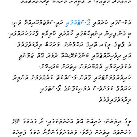
މުޙައްމަދު މުޢިއްޒު، އެ ޕާޓީއަށް މަރުޙަބާ ވިދާޅުވެއްޖެއެވެ.
އެކްސްގައި ކުރެއްވި
ޕޯސްޓެއްގައި
ރައީސުލްޖުމްހޫރިއްޔާ ވަނީ،
ބީ.އެން.ޕީއިން އިންތިޚާބުގައި ހޯއްދެވި ކާމިޔާބީ ފާހަގަކުރައްވައި،
އެ ޕާޓީގެ ލީޑަރ ތާރިޤް ރަޙްމާނަށް، މަރުޙަބާ ވިދާޅުވެފައެވެ.
އަދި ދިވެހިރާއްޖެއާއި ބަންގްލަދޭޝްއާ ދެމެދު އޮތް ޒަމާންވީ
އެކުވެރިކަމާއި އެއްބާރުލުން އިތުރަށް ބަދަހިކޮށް،
ކުރިއެރުވުމަށްޓަކައި ގާތުން މަސައްކަތް ކުރެއްވުމަށް އުންމީދު
ކުރައްވާ ކަމަށްވެސް އެމަނިކުފާނުގެ ޕޯސްޓުގައި
ވިދާޅުވެފައިވެއެވެ.
މީގެ އިތުރުން، ކުރިއަށް އޮތް އަހަރުތަކުގައި، ދެ ގައުމުގެ ދޭދޭ
ގުޅުންތައް އިތުރަށް ފުޅާވެ، ވަރުގަދަވެގެންދާނެ ކަމުގެ ފުރިހަމަ