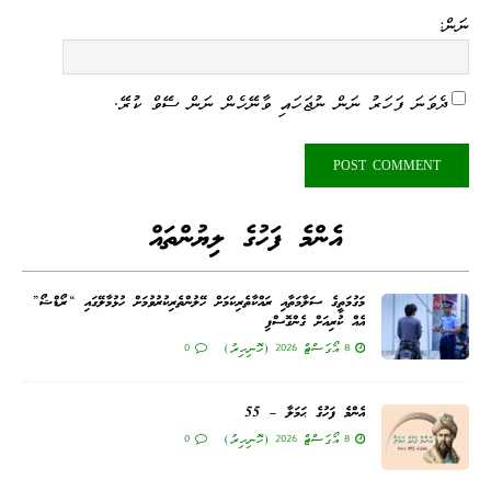
ނަން:
ދެވަނަ ފަހަރު ނަން ނުޖަހައި ވާނޭހެން ނަން ސޭވް ކުރޭ.
އެންމެ ފަހުގެ ލިޔުންތައް
މަގުމަތީގެ ސަލާމަތާއި ރައްކާތެރިކަމަށް ހޭލުންތެރިކުރުވުމަށް ހުޅުމާލޭގައި “ރޯޑްޝޯ”
އެއް ކުރިއަށް ގެންގޮސްފި
8 އޯގަސްޓް 2026 (ހޮނިހިރު)
0
އެންމެ ފަހުގެ ޙަމަލާ – 55
8 އޯގަސްޓް 2026 (ހޮނިހިރު)
0