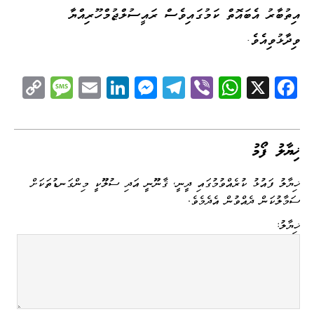
އިތުބާރު އެބައޮތް ކަމުގައިވެސް ރައީސުލްޖުމްހޫރިއްޔާ
ވިދާޅުވިއެވެ.
C
M
E
Li
M
Te
Vi
W
X
Fa
op
es
m
nk
es
le
be
ha
ce
y
sa
ail
ed
se
gr
r
ts
bo
Li
ge
I
ng
a
A
ok
ޚިޔާލު ފޯމު
nk
n
er
m
pp
ޚިޔާލު ފައުޅު ކުރެއްވުމުގައި ދީނީ، ޤާނޫނީ އަދި ސުލޫކީ މިންގަނޑުތަކަށް
ސަމާލުކަން ދެއްވުން އެދެމެވެ.
ޚިޔާލު: