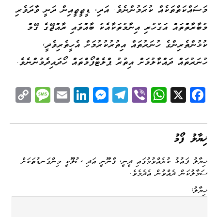
މަސައްކަތްތަކެއް ކުރަމުންނެވެ. އަދި، ޑީޖީޖީއިން ދަނީ ވާދަވެރި
މުބާރާތްތައް އަގުހުރި އިނާމުތަކާއެކު ބާއްވައި ރާއްޖޭގެ ގޭމް
ކުޅުންތެރިންގެ ހުނަރުތައް އިތުރުކުރުމަށް އެހީތެރިވެދީ،
ހުނަރުތައް ދައްކާލުމަށް އިތުރު ޕްލެޓްފޯމްތައް ހޯދައިދެމުންނެވެ.
C
M
E
Li
M
Te
Vi
W
X
Fa
op
es
m
nk
es
le
be
ha
ce
y
sa
ail
ed
se
gr
r
ts
bo
Li
ge
I
ng
a
A
ok
ޚިޔާލު ފޯމު
nk
n
er
m
pp
ޚިޔާލު ފައުޅު ކުރެއްވުމުގައި ދީނީ، ޤާނޫނީ އަދި ސުލޫކީ މިންގަނޑުތަކަށް
ސަމާލުކަން ދެއްވުން އެދެމެވެ.
ޚިޔާލު: