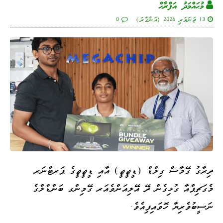
މުޙައްމަދު އަފްރާޙް
13 ޖަނަވަރީ 2026 (އަންގާރަ)
0
ދިރާގު ގޭމާސް ގިލްޑް (ޑީޖީޖީ) އާއި ޑީޖީޖީގެ ޕަރޓްނަރ
މެގަޗިޕްއާ ގުޅިގެން ދޭ އޭލިއަންވެއަރ ގޭމިންގ ބަންޑްލްގެ
ނަސީބުވެރިޔާ ހޮވައިފިއެވެ.