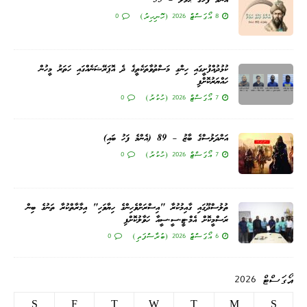
އެންމެ ފަހުގެ ޙަމަލާ – 55
8 އޯގަސްޓް 2026 (ހޮނިހިރު)
0
ކުޅުދުއްފުށީގައި ހިންގި މަސްތުވާތަކެތީގެ ދެ އޮޕަރޭޝަނެއްގައި ހަތަރު މީހުން
ހައްޔަރުކޮށްފި
7 އޯގަސްޓް 2026 (ހުކުރު)
0
އަންދަލުސްގެ ބާޒު – 89 (އެންމެ ފަހު ބައި)
7 އޯގަސްޓް 2026 (ހުކުރު)
0
ތުލުސްދޫގައި ގާއިމުކުރާ "އިސްރަށްވެހިންގެ ހިޔާވަހި" އިމާރާތްކުރާ ތަނުގެ ބިން
ރަސްމީކޮށް އެމް.ޓީ.ސީ.ސީއާ ހަވާލުކޮށްފި
6 އޯގަސްޓް 2026 (ބުރާސްފަތި)
0
އޯގަސްޓް 2026
S
F
T
W
T
M
S