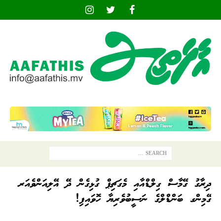
ދިރާގު ގޭމާސް ގިލްޑްއާއި މެގަޗިޕް ގުޅިގެން ދޭ އޭލިއަންވެއަރ
ގޭމިންގ ބަންޑްލްގެ ނަސީބުވެރިޔާ ހޮވައިފި!