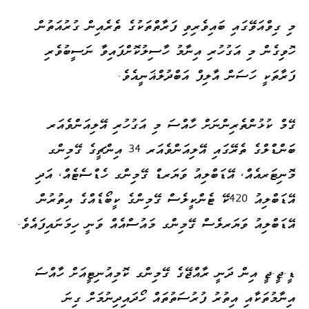
މި ގިވްއަވޭގައި ބައިވެރިވި ފަރާތްތަކުގެ ތެރެއިން ގުރުއަތުން
ހޮވިގެން މި އަގުހުރި އިނާމު ހާސިލުކޮށްފައިވާ ނަސީބުވެރި
ފަރާތަކީ ހަސަން އާލިފް އަބްދުލްޣަނީއެވެ.
ގޭމް ކުޅުންތެރިންނަށް ހާއްސަ މި އަގުހުރި އޭލިއަންވެއަރ
ބަންޑްލްގެ ތެރޭގައި އޭލިއަންވެއަރ 34 އިންޗީގެ ގޭމިންގ
މޮނިޓަރއެއް، އޭޑަބްލިއު ވަޔަރޑް ގޭމިންގ ހެޑްސެޓެއް، އަދި
އޭޑަބްލިއު 420ކޭ ޓެންކީލެސް ގޭމިންގެ ކީބޯޑެއްގެ އިތުރުން
އޭޑަބްލިއު ވަޔަރލެސް ގޭމިންގ މައުސްއެއް ވަނީ ހިމަނައިފައެވެ.
ޑީ.ޖީ.ޖީ އިން ދަނީ ރާއްޖޭގެ ގޭމިންގ ކޮމިއުނިޓީއަށް ހާއްސަ
އިނާމުތަކާއި އިތުރު ފުރުސަތުތައް ހޯދައިދިނުމަށް ގިނަ