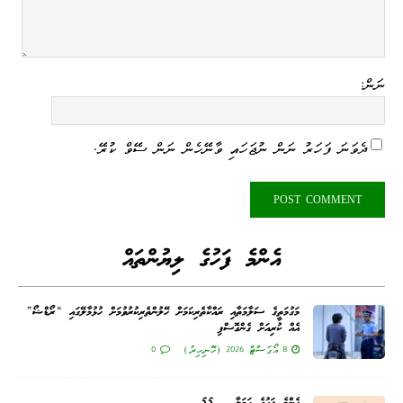
ނަން:
ދެވަނަ ފަހަރު ނަން ނުޖަހައި ވާނޭހެން ނަން ސޭވް ކުރޭ.
އެންމެ ފަހުގެ ލިޔުންތައް
މަގުމަތީގެ ސަލާމަތާއި ރައްކާތެރިކަމަށް ހޭލުންތެރިކުރުވުމަށް ހުޅުމާލޭގައި “ރޯޑްޝޯ”
އެއް ކުރިއަށް ގެންގޮސްފި
8 އޯގަސްޓް 2026 (ހޮނިހިރު)
0