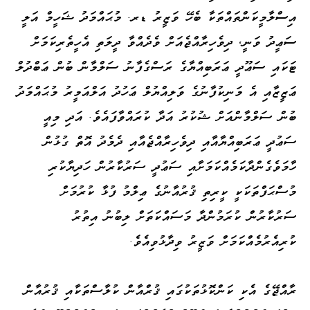
އިސްލާމީކަންތައްތަކާ ބެހޭ ވަޒީރު ޑރ. މުޙައްމަދު ޝަހީމް އަލީ
ސަޢީދު ވަނީ، ދިވެހިރާއްޖެއަށް ވެދެއްވާ ދީލަތި އެހީތެރިކަމަށް
ޓަކައި ސަޢޫދީ ޢަރަބިއްޔާގެ ރަސްގެފާނު ސަލްމާން ބުން ޢަބްދުލް
ޢަޒީޒާއި އެ މަނިކުފާނުގެ ވަލިއްޔުލް ޢަހުދު އަލްއަމީރު މުޙައްމަދު
ބުން ސަލްމާންއަށް ޝުކުރު އަދާ ކުރައްވާފައެވެ. އަދި މިއީ
ސަޢުދީ ޢަރަބިއްޔާއާއި ދިވެހިރާއްޖެއާއި ދެމެދު އޮތް ގުޅުން
ހާމަވެގެންދާކަމެއްކަމަށާއި ސަޢުދީ ސަރުކާރުން ހަދިޔާކުރި
މުސްޙަފްތަކަކީ ކީރިތި ޤުރުއާނުގެ ޢިލްމު ފުޅާ ކުރުމަށް
ސަރުކާރުން ކުރަމުންދާ މަސައްކަތަށް ލިބުނު އިތުރު
ކުރިއެރުމެއްކަމަށް ވަޒީރު ވިދާޅުވިއެވެ.
ރާއްޖޭގެ އެކި ކަންކޮޅުތަކުގައި ޤުރްއާން ކުލާސްތަކާއި ޤުރުއާން