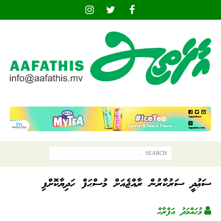
ސަޢުދީ ސަރުކާރުން ރާއްޖެއަށް މުސްޙަފް ހަދިޔާކޮށްފި
މުޙައްމަދު އަފްރާޙް