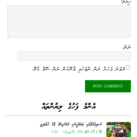
ޚިޔާލު:
ނަން:
ދެވަނަ ފަހަރު ނަން ނުޖަހައި ވާނޭހެން ނަން ސޭވް ކުރޭ.
އެންމެ ފަހުގެ ލިޔުންތައް
ކެނދިކުޅުދޫގައި ތަރައްޤީކުރި ކުޑަކުދިންގެ ޕާކް ހުޅުވައިފި
8 އޯގަސްޓް 2026 (ހޮނިހިރު)
0