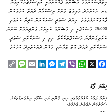
ހިތުދަސްކުރުމުގެ މަޝްރޫޢު ފުޅާކުރުމަކީ ރައީސުލްޖުމުޙޫރިއްޔާ
ޑރ. މުޙައްމަދު މުޢިއްޒު ވަރަށް އިސްކަމެއް ދެއްވާ ކަމެއްކަން
ފާހަގަކޮށްލެވެއެވެ. މިއަދު ސަޢުދީ ސަރުކާރުން ހަދިޔާ ކުރެއްވި
25،000 މުސްޙަފަކީ މި މަޝްރޫޢު ކުރިއަށް ގެންދިއުމަށް ބޭނުން
ކުރެވިގެންދާނެ މުސްޙަފްތަކެކެވެ. މިއީ މި ސަރުކާރާއި ސަޢުދީ
ސަރުކާރާއި ދެމެދު އޮތް ޒަމާންވީ ގުޅުން ދައްކުވައިދޭ ކަމެކެވެ.
C
M
E
Li
M
Te
Vi
W
X
Fa
op
es
m
nk
es
le
be
ha
ce
y
sa
ail
ed
se
gr
r
ts
bo
Li
ge
I
ng
a
A
ok
ޚިޔާލު ފޯމު
nk
n
er
m
pp
ޚިޔާލު ފައުޅު ކުރެއްވުމުގައި ދީނީ، ޤާނޫނީ އަދި ސުލޫކީ މިންގަނޑުތަކަށް
ސަމާލުކަން ދެއްވުން އެދެމެވެ.