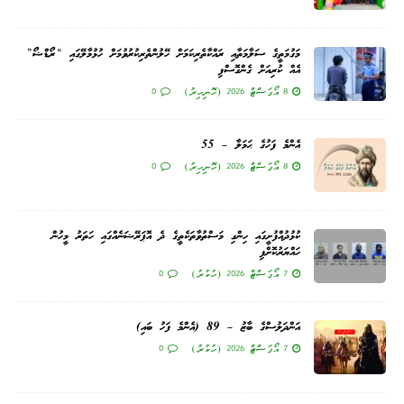
މަގުމަތީގެ ސަލާމަތާއި ރައްކާތެރިކަމަށް ހޭލުންތެރިކުރުވުމަށް ހުޅުމާލޭގައި “ރޯޑްޝޯ”
އެއް ކުރިއަށް ގެންގޮސްފި
8 އޯގަސްޓް 2026 (ހޮނިހިރު)
0
އެންމެ ފަހުގެ ޙަމަލާ – 55
8 އޯގަސްޓް 2026 (ހޮނިހިރު)
0
ކުޅުދުއްފުށީގައި ހިންގި މަސްތުވާތަކެތީގެ ދެ އޮޕަރޭޝަނެއްގައި ހަތަރު މީހުން
ހައްޔަރުކޮށްފި
7 އޯގަސްޓް 2026 (ހުކުރު)
0
އަންދަލުސްގެ ބާޒު – 89 (އެންމެ ފަހު ބައި)
7 އޯގަސްޓް 2026 (ހުކުރު)
0