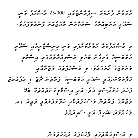
އެގޮތުން ފުރަތަމަ ޝިޕްމެންޓުގައި 25،000 މުޞްޙަފު ވަނީ
ސަޢޫދީ ޢަރަބިއްޔާގެ ސަރުކާރުން ރާއްޖެއަށް ފޮނުއްވާފައެވެ.
މި މުޞްޙަފުތައް ހަވާލުކޮށްފައި ވަނީ މިނިސްޓްރީއާއި ސަޢޫދީ
އެމްބަސީއާ ގުޅިގެން ބޭއްވި ރަސްމިއްޔާތެއްގައި އިސްލާމީ
މަރުކަޒުގެ ހޯލުގައެވެ. މި މުސްޙަފްތައް ވުޒާރާއާއި
ހަވާލުކޮށްދެއްވީ ސަޢުދީ އެމްބަސީގެ ފަރާތުން ޗާޖް ޑި އެފެއަރޒް
ފަހުދު އަލްދޯސްރީ އެވެ. އަދި އިސްލާމީކަންތައްތަކާ ބެހޭ
ވުޒާރާގެ ފަރާތުން މުސްޙަފްތަކާއި ހަވާލުވެލެއްވީ ވަޒީރު ޑރ.
މުޙައްމަދު ޝަހީމް އަލީ ސަޢީދުއެވެ.
މި ރަސްމިއްޔާތުގައި ވާހަކަފުޅު ދައްކަވަމުން