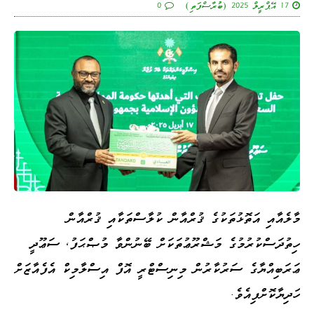
17 އޭޕްރީލް 2025 (ބުރާސްފަތި)
0
މާލެއާއި އަތޮޅުތަކުގެ ޤުރްއާން ކުލާސްތަކާއި ޤުރްއާން
ހިތުދަސްކުރުމުގެ މަޝްރޫޢުތަކަށް ބޭނުންވާ މުޞްޙަފު، ސަޢޫދީ
ޢަރަބިއްޔާގެ ސަރުކާރުން މިނިސްޓްރީ އޮފް އިސްލާމިކް އެފެއާޒަށް
ހަދިޔާކޮށްފިއެވެ.