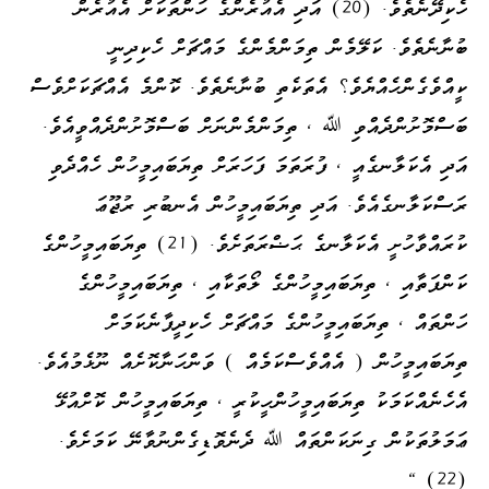
ހެކިދޭނެތެވެ. (20) އަދި އެއުރެންގެ ހަންތަކަށް އެއުރެން
ބުނާނެތެވެ. ކަލޭމެން ތިމަންމެންގެ މައްޗަށް ހެކިދިނީ
ކީއްވެގެންހެއްޔެވެ؟ އެތަކެތި ބުނާނެތެވެ. ކޮންމެ އެއްޗަކަށްވެސް
ބަސްމޮށުންދެއްވި ﷲ ، ތިމަންމެންނަށް ބަސްމޮށުންދެއްވީއެވެ.
އަދި އެކަލާނގެއީ ، ފުރަތަމަ ފަހަރަށް ތިޔަބައިމީހުން ހެއްދެވި
ރަސްކަލާނގެއެވެ. އަދި ތިޔަބައިމީހުން އެނބުރި ރުޖޫޢަ
ކުރައްވާހުށީ އެކަލާނގެ ޙަޟްރަތަށެވެ. (21) ތިޔަބައިމީހުންގެ
ކަންފަތާއި ، ތިޔަބައިމީހުންގެ ލޯތަކާއި ، ތިޔަބައިމީހުންގެ
ހަންތައް ، ތިޔަބައިމީހުންގެ މައްޗަށް ހެކިދީފާނެކަމަށް
ތިޔަބައިމީހުން ( އެއްވެސްކަމެއް ) ވަންހަނާކޮށެއް ނޫޅެމުއެވެ.
އެހެނެއްކަމަކު ތިޔަބައިމީހުންހީކުރީ ، ތިޔަބައިމީހުން ކޮށްއުޅޭ
ޢަމަލުތަކުން ގިނަކަންތައް ﷲ ދެނެވޮޑިގެންނުވާނޭ ކަމަށެވެ.
(22) "