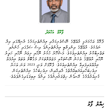
nk
n
er
m
pp
ފާރޫޤު އަޙްމަދު
ފާރޫޤު އަޙްމަދަކީ ރާއްޖޭގެ ނޫސްވެރިކަމާއި ލިޔުންތެރިކަމުގެ ދުނިޔޭގައި ވިދާ
ނަމެކެވެ. ރާއްޖޭގެ އިންގިލާބީ ލިޔުންތެރިންގެ އިސް ސަފުގައި ހުންނެވި
ތަޖުރިބާކާރު ލިޔުންތެރިއެކެވެ. މަޝްހޫރު ހުކުރު ނޫހާއި މިއަދު ނޫހާއި ހަވީރު
ނޫހާއި ރާއްޖޭގެ އެހެން ނޫސްތަކާއި މަޖައްލާތަކަށް މަގުބޫލު އެތައް ލިޔުމެއް
ލިޔުއްވައިފައިވާ ލިޔުންތެރިއެކެވެ. ފާރޫޤަށް ވަނީ 2023 ވަނަ އަހަރު
ދިވެހިބަހާއިއަދަބިއްޔާތުގެ ދާއިރާއިން، ދިވެހިބަހުގެ ލިޔުންތެރިކަން
ކުރިއެރުވުމުގެ ރޮނގުން ހިތްވަރުދިނުމުގެ އިނާމު ލިބިވަޑައިގެންފައެވެ.
ޚިޔާލު ފޯމު