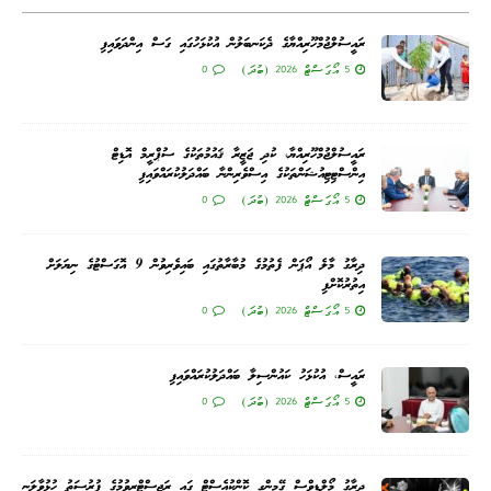
ރައީސުލްޖުމްހޫރިއްޔާގެ ދެކަނބަލުން އުކުޅަހުގައި ގަސް އިންދަވައިފި
5 އޯގަސްޓް 2026 (ބުދަ)
0
ރައީސުލްޖުމްހޫރިއްޔާ، ކުދި ޖަޒީރާ ޤައުމުތަކުގެ ސުޕްރީމް އޮޑިޓް
އިންސްޓިޓިއުޝަންތަކުގެ އިސްވެރިންނާ ބައްދަލުކުރައްވައިފި
5 އޯގަސްޓް 2026 (ބުދަ)
0
ދިރާގު މާލެ އޯޕަން ފެތުމުގެ މުބާރާތުގައި ބައިވެރިވުން 9 އޮގަސްޓުގެ ނިޔަލަށް
އިތުރުކޮށްފި
5 އޯގަސްޓް 2026 (ބުދަ)
0
ރައީސް، އުކުޅަހު ކައުންސިލާ ބައްދަލުކުރައްވައިފި
5 އޯގަސްޓް 2026 (ބުދަ)
0
ދިރާގު މޯލްޑިވްސް ގޭމިންގ ކޮންކުއެސްޓް ގައި ރަޖިސްޓްރީވުމުގެ ފުރުސަތު ހުޅުވާލަނީ