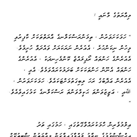
މިއާޔަތުގެ މާނައީ ؛
" ހަމަކަށަވަރުން ، ތިމަންރަސްކަލާނގެ އާޔަތްތަކަށް ކާފިރުވި
މީހުން ނިކަންހުރެ ، އެއުރެން ނަރަކަޔަށް ވައްދަވާ ހުށީމެވެ.
އެއުރެންގެ ހަންތައް ރޯފިލައްޖެ ކޮންމެހިނދަކު ، އެއުރެންގެ
ހަންތައް އެނޫން ހަންތަކަކަށް ބަދަލުކުރައްވަމެވެ. އެއީ ،
އެއުރެން ޢަޛާބުގެ ރަހަ ލިބިގަތުމަށްޓަކައެވެ. ހަމަކަށަވަރުން ،
ﷲއީ ، ޢަޒީޒުވަންތަ ޙަކީމްވަންތަ ރަސްކަލާނގެ ކަމުގައިވެއެވެ.
"
ޢިލްމުވެރިން ހާމަކުރައްވާގޮތުގައި ، ހަމުގައި ތަދު
އިޙްސާސްވުމުގެ ނިޒާމު ލައްވާފައިވާކަން މިއާޔަތުން ސާބިތުކޮށް