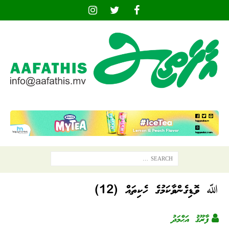
ﷲ ވޮޑިގެންވާކަމުގެ ހެކިތައް (12)
ފާރޫޤު އަޙްމަދު