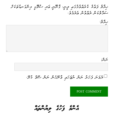
ޚިޔާލު ފައުޅު ކުރެއްވުމުގައި ދީނީ، ޤާނޫނީ އަދި ސުލޫކީ މިންގަނޑުތަކަށް
ސަމާލުކަން ދެއްވުން އެދެމެވެ.
ޚިޔާލު:
ނަން:
ދެވަނަ ފަހަރު ނަން ނުޖަހައި ވާނޭހެން ނަން ސޭވް ކުރޭ.
އެންމެ ފަހުގެ ލިޔުންތައް