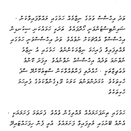
ތަދު އިޙްސާސް ވުމުގެ ނިޒާމެއް ހަމުގައި ލައްވާފައިވާކަން ،
ސައިންޓިސްޓުންވަނީ ހޯދާފައެވެ. ތަދަކީ ހަމައެކަނި ސިކުނޑިން
އިޙްސާސްވާ އެއްޗަކަށް ނުވެއެވެ. ތަދު އިޙްސާސްވަނީ ހަމުގައި
ލެއްވިފައިވާ ފުރިހަމަ ނިޒާމަކުންނެވެ. ހަމުގައި އެ ނިޒާމު
ނެތްނަމަ ތަދެއް އިޙްސާސެއް ނުވާނެއެވެ. މިފަދަ ކޮންމެ
މުޢުޖިޒާތަކީ ، ހެއްދެވި ފަރާތެއްވާކަން ސާބިތުކޮށްދޭ ސާފު
ހެކިތަކެވެ. ކުޅަދުންވަންތަ ކަލަކު ވޮޑިގެންވާކަމުގެ ފުރިހަމަ
ހެކިތަކެވެ.
ހަމުގައި ތިނަފަށަލައެއް ލެއްވިގެން ވެއެވެ. ފުރަތަމަ ފަށަލަޔަކީ ،
އެންމެ ބޭރުގައި ލެވިފައިވާ ފަށަލައެވެ. އެއީ ފެން ހިފަހައްޓައިދޭ