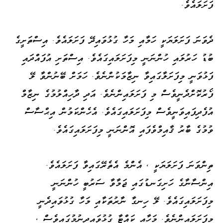
ފަށަލައެވެ.
ދެވަނަ ފަށަލަޔަކީ ހަމާއި މަހާ ގުޅުވައިދޭ ފަށަލައެވެ. އިސްތަށީގެ
ބުޑު ހަރުލައި ހުންނަނީ މިފަށަލައިގައެވެ. އިސްތަށި އުފައްދައި
ފަޅުވަނީ މިފަށަލާގައިވާ ނިޒާމަކުންނެވެ. ހަމަށް ބޭނުންވާ ލޭ
ފޯރުކޮށްދެނީވެސް މި ފަށަލައިންނެވެ. އަދި ދާހިއްލުމުގެ ނިޒާމް
އުފެދިފައިވަނީވެސް މިފަށަލައިގައެވެ. އެހެންކަމުން އިޙްސާސް
ވުމުގެ ބާރު ޤާއިމްވެފައި އޮންނަނީ މިފަށަލައިގައެވެ.
ތިންވަނަ ފަށަލަޔަކީ ، އެންމެ އެތެރޭގައިވާ ފަށަލައެވެ.
އިންސާނާގެ ހަށިގަނޑުގައި ޖަމާވާ ސަރުބީ ހުންނަނީ
މިފަށަލައިގައެވެ. ލޭ ހިނގާ ނާރުތަކާއި މަހާ ގުޅުވައިދެނީ
މިފަށަލައިންނެވެ. މަހާއި ކައްޓާ ގުޅުވައިދިނުމުގައިވެސް ،