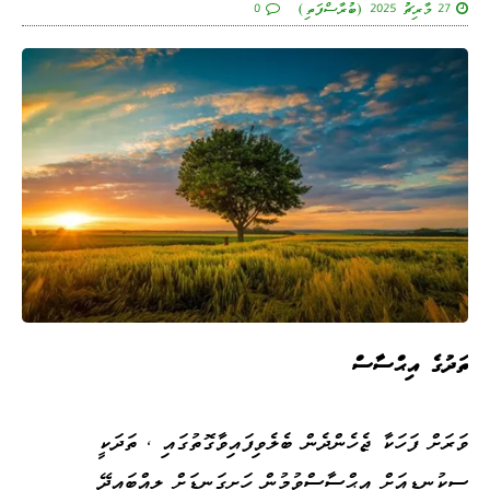
27 މާރިޗު 2025 (ބުރާސްފަތި)
0
ތަދުގެ އިޙްސާސް
ވަރަށް ފަހަކާ ޖެހެންދެން ބެލެވިފައިވާގޮތުގައި ، ތަދަކީ
ސިކުނޑިއަށް އިޙްސާސްވުމުން ހަށިގަނޑަށް ލިއްބައިދޭ