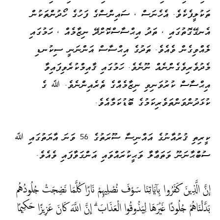
ތަކުލީފެކެވެ. އެހެނަސް ، ސައިންސްގެ ފަހުގެ ހޯދުންތަކުން
އެނގޭގޮތުގައި ، ތަދު އިޙްސާސްކޮށްދޭ ނިޒާމެއް ، ހަމުގައި
ލެއްވިގެން ވެއެވެ. ތަދުގެ އިޙްސާސް އަންނަނީ ސިކުނޑި
މެދުވެރިވެގެންނެއް ނޫނެވެ. ހަމުގައި ޤާއިމްކުރެވިފައިވާ
އިޙްސާސް ކުރުވަނިވި ނިޒާމެއްގެ ތެރެއިންނެވެ. ﷲ ގެ
ކުޅަދުންވަންތަވެރިކަމުގެ ބޮޑުކަމާއެވެ.
ކީރިތި ޤުރުއާނުގެ އައްނިސާ ސޫރަތުގެ 56 ވަނަ އާޔަތުގައި ﷲ
ސުބްޙާނަނޫ ވަތަޢާލާ ވަޙީކުރައްވައި އަންގަވާފައި ވެއެވެ.
إِنَّ الَّذِينَ كَفَرُوا بِآيَاتِنَا سَوْفَ نُصْلِيهِمْ نَارًا كُلَّمَا نَضِجَتْ جُلُودُهُم
بَدَّلْنَاهُمْ جُلُودًا غَيْرَهَا لِيَذُوقُوا الْعَذَابَ ۗ إِنَّ اللَّهَ كَانَ عَزِيزًا حَكِيمًا