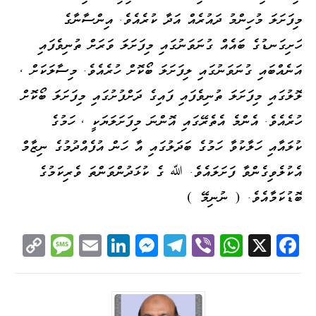
މިފަށަލަ މުހިންމު ދައުރެއް އަދާ ކުރެއެވެ. އިންސާނާގެ
ހަށިގަނޑުގެ ބައެއް ގުނަވަނުގައި މިފަށަލަ ވަރަށް ތުނިވެފައި
އަނެއްބައި ގުނަވަނުގައި ލިފަށަލަ ބޯކޮށް ހުރެއެވެ. މިސާލަކަށް ،
ލޮލުގައި މިފަށަލަ ތުނިވެފައި ފައިގެ ދަށްފުށުގައި މިފަށަލަ ބޯކޮށް
ހުރެއެވެ. އެންމެ އެތެރޭގައި އޮންނަ މިފަށަލަޔަކީ ، ހަމުގެ
ކުލައާއި ހަލާކުވާ ހަމުގެ ބަދަލުގައި އާ ހަން އުފެއްދުމުގެ ނިޒާމް
އެކުލެވިގެންވާ ފަށަލައެވެ. ﷲ ގެ ކުޅަދުންވަންތަ ވެރިކަމުގެ
ބޮޑުކަމާއެވެ. ( ނުނިމޭ )
C
M
E
Li
M
Te
Vi
W
X
Fa
op
es
m
nk
es
le
be
ha
ce
y
sa
ail
ed
se
gr
r
ts
bo
Li
ge
I
ng
a
A
ok