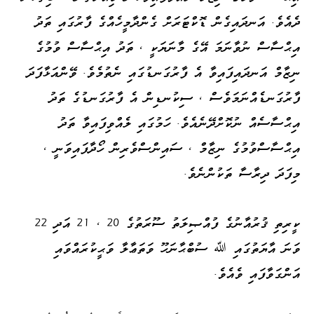
ދެއެވެ. އަނދައިގެން ޑޮކްޓަރަށް ގެންދާމީހެއްގެ ފާރުގައި ތަދު
އިޙްސާސް ނުވާނަމަ އޭގެ މާނަޔަކީ ، ތަދު އިޙްސާސް ވުމުގެ
ނިޒާމް އަނދައިފައިވާ އެ ފާރުގަނޑުގައި ނެތުމެވެ. ވޭންއަޅާފަދަ
ފާރުގަނޑެއްނަމަވެސް ، ސިކުނޑިން އެ ފާރުގަނޑުގެ ތަދު
އިޙްސާސެއް ނުކޮށްދޭނެއެވެ. ހަމުގައި ލެއްވިފައިވާ ތަދު
އިޙްސާސްވުމުގެ ނިޒާމް ، ސައިންސްވެރިން ހޯދާފައިވަނީ ،
މިފަދަ ދިރާސާ ތަކުންނެވެ.
ކީރިތި ޤުރުއާނުގެ ފުއްޞިލަތު ސޫރަތުގެ 20 ، 21 އަދި 22
ވަނަ އާޔަތުގައި ﷲ ސުބްޙާނަހޫ ވަތަޢާލާ ވަޙީކުރައްވައި
އަންގަވާފައި ވެއެވެ.