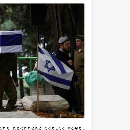
އިޒްރޭލުގެ ޤައުމިއްޔަތު ބަށްޓަންކުރަމުން ގެން