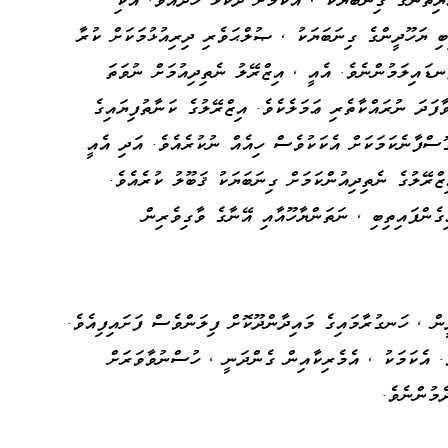
ބި ޔަހޫދީންގެ ގިނަބަޔަކު ، ޞުލްޙަވެރި ދިރިއުޅުމަކަށް ކުރާ
ޑައިލަމުންނެވެ. އެއީ ، އިޒްރޭލު ނެތިދިއުމަށް ނުވަތަ
ާފަދަ ނުރައްކާތެރި ޢަމަލެކެވެ. އިޒްރޭލުގެ ކަނާތުފިޔައިގެ
ްފާނެކަމަކަށް އެކަކުވެސް ހިއެއް ނުކުރެއެވެ. އަދި އެއީ
ްރޭލުގެ ނެތިދިއުންކަމަށް ގިނަބަޔަކު ޤަބޫލު ކުރެއެވެ.
ގެންފައިތިބި ، ނަތަންޔާހޫއާއި އޭނާގެ ވާގިވެރިން
ް ، ހަނގުރާމައިގެ މައިދާންދޫކޮށް ފިލަންވެސް ފަށައިފިއެވެ.
. އެކަމަކު ، އެމެރިކާއިން ގެންދަނީ ، ހުސްނުވާވަރަށް
ެމުންނެވެ.