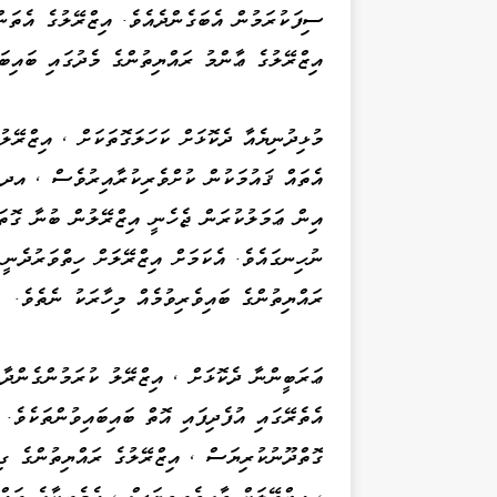
ސިފަކުރަމުން އެބަގެންދެއެވެ. އިޒްރޭލުގެ އެތަން
އިޒްރޭލުގެ ޢާންމު ރައްޔިތުންގެ މެދުގައި ބައިބަ
މުޅިދުނިޔެއާ ދެކޮޅަށް ކަހަލަގޮތަކަށް ، އިޒްރޭލ
އެތައް ޤައުމަކުން ކުށްވެރިކުރާއިރުވެސް ، އދ 
އިން ޢަމަލުކުރަން ޖެހެނީ އިޒްރޭލުން ބުނާ ގޮތަ
ނުހިނގައެވެ. އެކަމަށް އިޒްރޭލަށް ހިތްވަރުދެނީ
ރައްޔިތުންގެ ބައިވެރިވުމެއް މިހާރަކު ނެތެވެ.
ޢަރަބީންނާ ދެކޮޅަށް ، އިޒްރޭލު ކުރަމުންގެންދާ
އެތެރޭގައި އުފެދިފައި އޮތް ބައިބައިވުންތަކެވެ
ގޮތްދޫނުކުރިޔަސް ، އިޒްރޭލުގެ ރައްޔިތުންގެ ގި
، އިޒްރޭލަށް ވާގިވެރިވިޔަސް ، އެމެރިކާގެ ރައްޔ