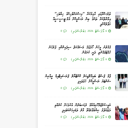
ތުލުސްދޫގައި ގާއިމުކުރާ "އިސްރަށްވެހިންގެ ހިޔާވަހި"
އިމާރާތްކުރާ ތަނުގެ ބިން ރަސްމީކޮށް އެމް.ޓީ.ސީ.ސީއާ
ހަވާލުކޮށްފި
6 އޯގަސްޓް 2026 (ބުރާސްފަތި)
0
ގެއްލުނު މީހުން ހޯދުމުގެ މަސައްކަތް ސިފައިންނާއި ފުލުހުން
ހުއްޓުމެއްނެތި ދަނީ ކުރަމުން
6 އޯގަސްޓް 2026 (ބުރާސްފަތި)
0
ޕާމް ޕެސްޓް ބައިއޮލޮޖިކަލް ކޮންޓްރޯލް ޕެރަސައިޓޮއިޑް ރީއާރިން
ސެންޓަރު ރަސްމީކޮށް ހުޅުވައިފި
6 އޯގަސްޓް 2026 (ބުރާސްފަތި)
0
ރައީސުލްޖުމްހޫރިއްޔާގެ ދެކަނބަލުން އުކުޅަހަށް ކުރެއްވި
ދަތުރުފުޅު ނިންމަވާލައްވާ މާލެ ވަޑައިގަންނަވައިފި
6 އޯގަސްޓް 2026 (ބުރާސްފަތި)
0