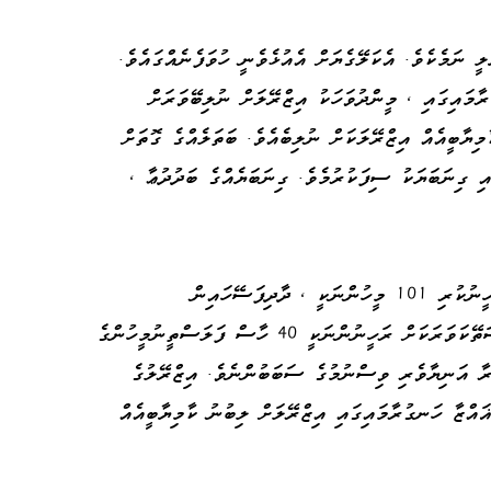
ީ ނަމެކެވެ. އެކަލޭގެޔަށް އެއުޅެވެނީ ހުވަފެނެއްގައެވެ.
ާމައިގައި ، މީންދުވަހަކު އިޒްރޭލަށް ނުލިބޭވަރަށް
މިޔާބީއެއް އިޒްރޭލަކަށް ނުލިބެއެވެ. ބަތަލެއްގެ ގޮތަށް
އި ގިނަބަޔަކު ސިފަކުރުމެވެ. ގިނަބަޔެއްގެ ބަދުދުޢާ ،
މިދިޔައަހަރުގެ އޮކްޓޯބަރމަހު ، ހަމާސްއިން ރަހީނުކުރި 101 މީހުންނަކީ ، ދާދިފަސޭހައިން
ސަލާމަތްކުރެވެން އޮތް ބަޔެކެވެ. އިޒްރޭލުގެ ސަތޭކަވަރަކަށް ރަހީނުންނަކީ 40 ހާސް ފަލަސްތީނުމީހުންގެ
ރާ އަނިޔާވެރި ވިސްނުމުގެ ސަބަބުންނެވެ. އިޒްރޭލުގެ
އްޒާ ހަނގުރާމައިގައި އިޒްރޭލަށް ލިބުނު ކާމިޔާބީއެއް