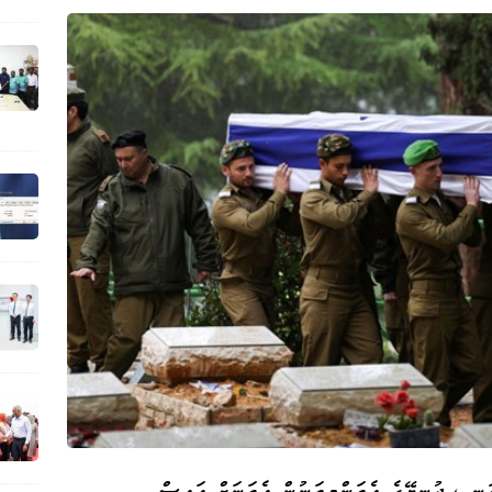
ދަނީ ، ދުނިޔޭގެ އެތަންމިތަނުން އެތަނަށް އައިސް