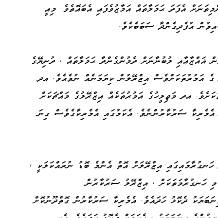
މިތަނަށް އެފަދަ ޙަމަލާތައް އަމާޒުވެފައި އެބައޮތެވެ. މިއީ
އިވުން އުފެދިގެންދާ ސަބަބެކެވެ.
ުން ޣައްޒާއާއި ލުބުނާނަށް ދެމުންގެންދާ ޙަމަލާތައް ، ދުނިޔޭގެ
ގެ އަމުރުތަކަށްވެސް އިޒްރޭލުން ކިޔަމަނެއް ނުވެއެވެ. އދ
ކަށެވެ. އދ މަޖިލީހުގެ އަމުރުތަކެއް އިޒްރޭލުގެ މައްޗަކަށް
 އެމެރިކާ ސަރުކާރުންނެވެ. އެކަމުގައި އެމެރިކާގެވެސް ގިނަ
 ހަނގުރާމައިގައި އިޒްރޭލަށް އޮތް އެންމެ ބޮޑު ނުރައްކަލަކީ ،
. މި ހަނގުރާމަތަކަށް ، އިޒްރޭލު ސަރުކާރުން
ނަބަޔަކު ދެކޮޅު ހަދައެވެ. އެމެރިކާ ސަރުކާރުން ގޮތްދޫނުކޮށް
ިތުންގެ ގިނަބަޔަކު ، އެކަމަށް ދެކޮޅު ހަދައެވެ. އެކި