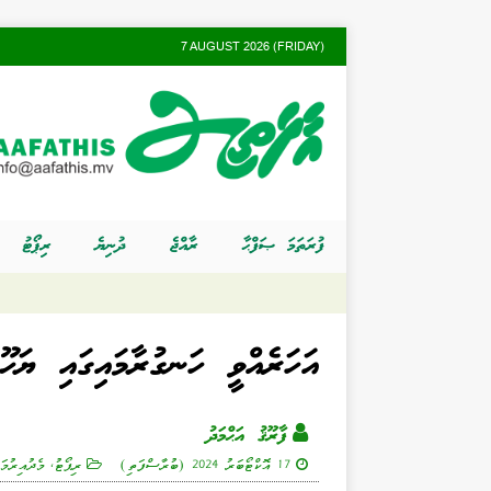
7 AUGUST 2026 (FRIDAY)
ފުރަތަމަ ޞަފްޙާ
ރާއްޖެ
ދުނިޔެ
ރިޕޯޓު
އަހަރެއްވީ ހަނގުރާމައިގައި ޔަހޫ
ފާރޫޤު އަޙްމަދު
17 އޮކްޓޯބަރު 2024 (ބުރާސްފަތި)
ރިޕޯޓު
,
މެދުއިރުމަ