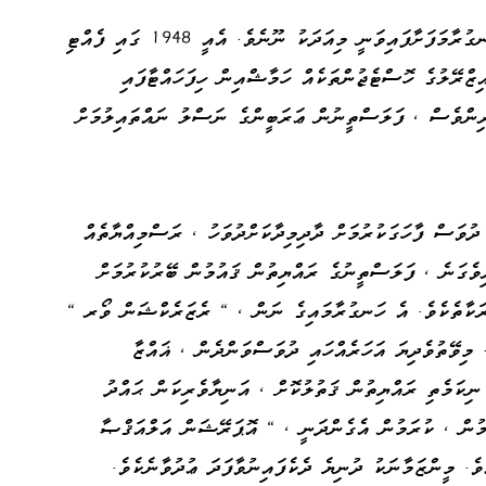
ފަލަސްތީނުގެ ޢަރަބީންނާ ދެކޮޅަށް އިޒްރޭލު ހަނގުރާމަފަށާފައިވަނީ މިއަދަކު ނޫނެވެ. އެއީ 1948 ގައި ފެއްޓި
ޒްރޭލުގެ ހޮސްޓެޖުންތަކެއް ހަމާޝްއިން ހިފަހައްޓާފައި
ރިންވެސް ، ފަލަސްތީނުން ޢަރަބީންގެ ނަސްލު ނައްތައިލުމަށް
ުވަސް ފާހަގަކުރުމަށް ދާދިމިދާކަށްދުވަހު ، ރަސްމިއްޔާތެއް
ިވެގަނެ ، ފަލަސްތީނުގެ ރައްޔިތުން ޤައުމުން ބޭރުކުރުމަށް
ަރަކާތެކެވެ. އެ ހަނގުރާމައިގެ ނަން ، " ރެޒަރެކްޝަން ވޯރ "
 މިވޭތުވެދިޔަ އަހަރެއްހައި ދުވަސްވަންދެން ، ޣައްޒާ
ިކަމެތި ރައްޔިތުން ޤަތުލުކޮށް ، އަނިޔާވެރިކަން ޙައްދު
މުން ، ކުރަމުން އެގެންދަނީ ، " އޮޕަރޭޝަން އަލްއަޤްޞާ
ެ. މީންޒަމާނަކު ދުނިޔެ ދެކެފައިނުވާފަދަ ޢުދުވާނެކެވެ.