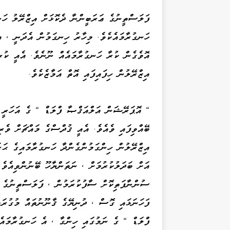
ހަނގުރާމައެކެވެ. މިހާރު ހިނގަމުން އެދަނީ ، އި
އޮވެގެން ކުރާ ހަނގުރާމައެއް ނޫނެވެ. އެއީ ކު
އިޒްރޭލުން ހިފައިފައި އޮތް އަމާޒެކެވެ.
" އޮޕަރޭޝަން އަލްއަޤްޞާ ފްލަޑް " ގެ އަހަރީ ދ
ބޭއްވިފައި ވެއެވެ. އެއީ ޤުދްސްގެ މައްޗަށް ވެރ
އިޒްރޭލުން ހިންގަމުންގެންދާ ހަނގުރާމައިގެ ޙ
އަށް ބަދަލުކުރުމަށް ، ނަތަންޔާހޫ ބޭނުންވިއެވެ.
ސުންނާފަތިކޮށް ސާފުކުރަމުން ، ފަލަސްތީނުގެ ނ
ފަހަނަޅައި ގޮސް ، ދުނިޔޭގެ ޤާނޫނުތައް މުގުރަ
ފްލަޑް " ގެ ނަމުގައި ހިންގާ ، އެ ހަނގުރާމައެވ