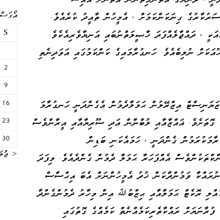
އޯގަސްޓް 
ސަރުކާރުގެ ގިނަކަންކަމަށް ، އެމީހުން ތާއީދު ކުރެއެވެ.
S
ަކީ ، ދައްޖާލެއްފަދަ ޚާޞީލަތްނުބައި އަނިޔާވެރިއެކެވެ.
ޫއަކަށް ނުލިބެއެވެ. ހަނގުރާމައިގެ ކަންކަމުގައި އަވަދިނެތި
2
9
ޒަޔަނިސްޓް އިޒްރޭލުން ޙަމަލާދެމުން އެގެންދަނީ ހަނގުރާމަ
16
 ގޮތަށެވެ. ޣައްޒާއާއި ލުބްނާން އަދި ސޫރިޔާއާއި އީރާންވެސް
23
ރާމަކުރަމުން ގެންދަނީ ، ހަމައެކަނި ބަޑިން
30
« ޖުލަ
ްކްތަކުންވެސް އެއްފަހަރާ ޙަމަލާ ދެމުން ގެންދެއެވެ. މިފަދަ
 ނުރައްކާ ވަމުންދާކަން ޚުދު އެމީހުންނަށް އެބަ އިޙްސާސް
ުއްލި ރޮކެޓް ޙަމަލާއާއި ޙިޒްބުﷲ އިން މިހާރު ދެމުންގެންދާ
 ފުރާނަޔަށް ރައްކާތެރިކަމެއްނެތް ކަމެއްގެ ގޮތުގައި