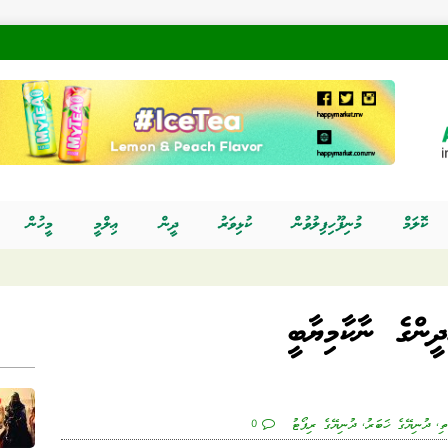
ކޮލަމް
މުނިފޫހިފިލުވުން
ކުޅިވަރު
ދީން
ޢިލްމީ
މީހުން
ދީންގެ ނާކާމިޔާބީ
ތި
,
ދުނިޔޭގެ ޚަބަރު
,
ދުނިޔޭގެ ރިޕޯޓު
0