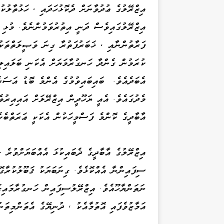
އިޒްރޭލުގެ ޢުދުވާނަށް ދެކޮޅުހަދައި ، ހަޅުތާލުކު
އިޒްރޭލުގައިވެސް ދަނީ އިތުރުވަމުންނެވެ. މުޅި އ
ފަރާތުންނާއި ، ޚަބަރުފަތުރާ ގިނަ ވަޞީލަތްތަކުނ
ކުރަމުން ގެންދާ ހަނގުރާމަޔަށް އެކަނި ބަލައިލި
އެބަދެއެވެ. ބައިބައިވުމުގެ އެންމެ ބޮޑު އަސަރެ
މެދުގައެވެ. އެއީ ޔަހޫދީން އިޒްރޭލަށް އައިއިރުވ
އާބާދީގެ ކޮންމެ ފަސްމީހަކުން އެކަކީ ޢަރަތްބެކެ
އިޒްރޭލުގެ އާބާދީގެ ދެބައިކުޅަ އެއްބަޔަށްވުރެ 
ސިފައިންނާ އެއްކޮޅެވެ. ގިނަބަޔަކު ޤަބޫލުކުރާގޮ
ނަތަންޔާހޫއެވެ. އިޒްރޭލުސިފައިން ހަނގުރާމައިގ
އަމާޒުވެފައި އޮތުމާއެކު ، ދުނިޔޭގެ އެތަންމިތަނ