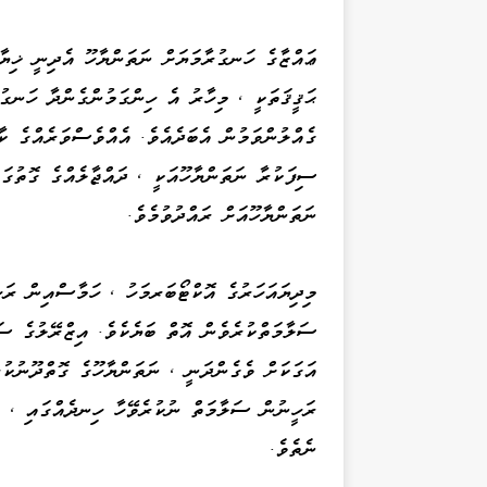
ޢައްޒާގެ ހަނގުރާމަޔަށް ނަތަންޔާހޫ އެދިނީ ޚިޔާލ
ޙަޤީޤަތަކީ ، މިހާރު އެ ހިންގަމުންގެންދާ ހަނގުރ
ގެއްލުންވަމުން އެބަދެއެވެ. އެއްވެސްވަރެއްގެ ކާ
ސިފަކުރާ ނަތަންޔާހޫއަކީ ، ދައްޖާލެއްގެ ގޮތުގަ
ނަތަންޔާހޫއަށް ރައްދުވުމެވެ.
އަގަކަށް ވެގެންދަނީ ، ނަތަންޔާހޫގެ ގޮތްދޫނުކު
ރަހީނުން ސަލާމަތް ނުކުރެވޭހާ ހިނދެއްގައި ، ޣަ
ނެތެވެ.