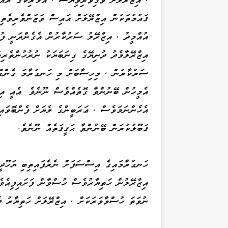
ޤައުމުތަކުން އިޒްރޭލަށް އައިސް ވަޒަންވެރިވެތި
އުއްމީދު ، އިޒްރޭލު ސަރުކާރުން އެގެންދަނީ ފުނ
އިޒްރޭލާމެދު ދުނިޔޭގެ ގިނަބަޔަކު ނުރުހުންތެރިވ
ސަރުކާރުން ، މިހިސާބަށް މި ހަނގުރާމަ ގެންގޮސ
އެމީހުން ބޭނުންވާ ގޮތެއްވެސް ނޫނެވެ. އެއީ އިޒ
އެހެންނަމަވެސް ، ޢަރަބީންގެ ލެޔަށް ފެންބޮވައި
ޤަބޫލުކުރަން ބޭނުންވާ ޙަޤީޤަތެއް ނޫނެވެ.
ހަނގުރާމައިގެ އިސްސަފަށް ނެރެފައިތިބި ޔަހޫދީނ
އިޒްރޭލުން ހަތިޔާރުވެސް ހުސްވާން ފަށައިފިއެވެ
ނުވަތަ ހުސްވާވަރަކަށް ، އިޒްރޭލަށް ހަތިޔާރު ދ