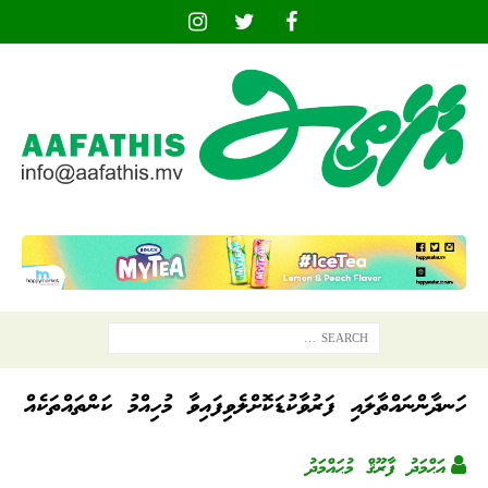
ހަނދާންނައްތާލައި ފަރުވާކުޑަކޮށްލެވިފައިވާ މުހިއްމު ކަންތައްތަކެއް
އަޙްމަދު ފާރޫޤް މުޙައްމަދު