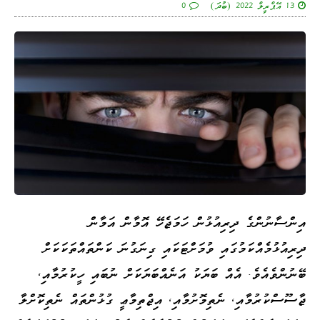
13 އޭޕްރީލް 2022 (ބުދަ)
0
އިންސާނުންގެ ދިރިއުޅުން ހަމަޖެހޭ އޮމާން އަމާން
ދިރިއުޅުމެއްކަމުގައި ވުމަށްޓަކައި ގިނަގުނަ ކަންތައްތަކަކަށް
ބޭނުންވެއެވެ. އެއް ބަޔަކު އަނެއްބަޔަކަށް ނުބައި ހީކުރުމާއި،
ޖާސޫސްކުރުމާއި، ނެތިމޮށުމާއި، އިޖްތިމާޢީ ގުޅުންތައް ނެތިކޮށްލާ