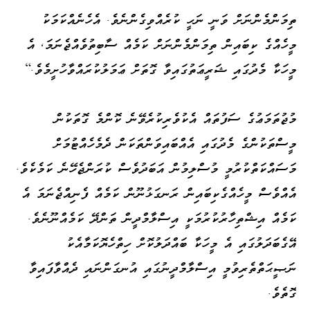
ތިމަންމެންނަށް ވަނީ ނަހީ ކުރެއްވިގެންނެވެ. އެހެނެއްކަމަކު
މީހެއްގެ ކިބައިން ތިމަންމެންނަށް ކަމެއް ސާބިތުވެއްޖެނަމަ، އެ
މީހަކާ މެދުގައި ޝަރީޢަތުގައިވާ ގޮތަށް ޢަމަލުކުރައްވާހުށީމެވެ.]
މުޖުތަމަޢުގެ ސަފުތައް އެކުވެރިކުރެވޭނެ ކޮންމެ ގޮތަކުން
މީސްތަކުންގެ މެދުގައި އެއްބައިވަންތަކަން ދެމެހެއްޓުމަށް
މަސައްކަތްކުރުމީ މުސްލިމުން އަބަދުވެސް ކުރަންޖެހޭނެ ކަމެކެވެ.
އެއްވެސް މީހެއްގެކިބައިން ރަނގަޅުނޫން ކަމެއް ފެނިއްޖެނަމަ އެ
ކަމެއް އިޝްތިހާރުކުރުމަކީ އިސްލާމްދީން ތަންދޭ ކަމެއްނޫނެވެ.
އޭގެބަދަލުގައި އެ މީހަކާ ބައްދަލުކޮށް ހިތްހެޔޮކަމާއެކު
ނަޞީޙަތްތެރިވުމީ އިސްލާމްދީނުގައި އުނގަންނައި ދެއްވާފައިވާ
ގޮތެވެ.