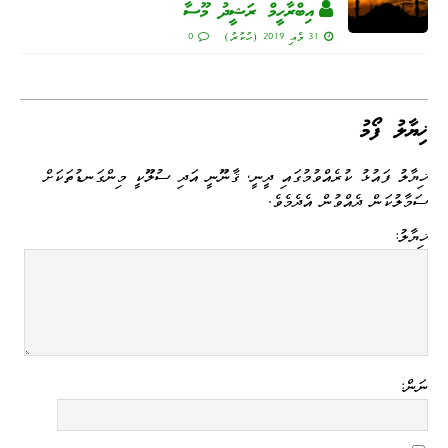
އިބްރާހީމް ރަޝީދު މޫސާ
31 މެއި 2019 (ހުކުރު)
0
ޚިޔާލު ފޯމު
ޚިޔާލު ފައުޅު ކުރެއްވުމުގައި ދީނީ، ޤާނޫނީ އަދި ސުލޫކީ މިންގަނޑުތަކަށް
ސަމާލުކަން ދެއްވުން އެދެމެވެ.
ޚިޔާލު:
ނަން: