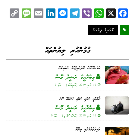
C
M
E
Li
M
Te
Vi
W
X
Fa
op
es
m
nk
es
le
be
ha
ce
y
sa
ail
ed
se
gr
r
ts
bo
ރޯދައިގެ ފިލާވަޅު
Li
ge
I
ng
a
A
ok
nk
n
er
m
pp
ގުޅުންހުރި ލިޔުންތައް
ރަމަޟާންމަހު ރޯދަނުހިފުމުގެ ނުބައިކަން
އިބްރާހީމް ރަޝީދު މޫސާ
19 މެއި 2019 (އާދީއްތަ)
0
ރޯދައަކީ ނުކައި ނުބޮއި ހުރުމެއް ނޫން
އިބްރާހީމް ރަޝީދު މޫސާ
16 މެއި 2019 (ބުރާސްފަތި)
0
ލައިލަތުލްޤަދްރި ވިލޭރޭ