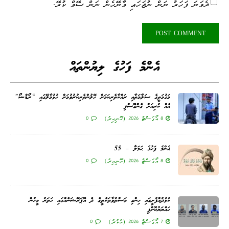
ދެވަނަ ފަހަރު ނަން ނުޖަހައި ވާނޭހެން ނަން ސޭވް ކުރޭ.
އެންމެ ފަހުގެ ލިޔުންތައް
މަގުމަތީގެ ސަލާމަތާއި ރައްކާތެރިކަމަށް ހޭލުންތެރިކުރުވުމަށް ހުޅުމާލޭގައި “ރޯޑްޝޯ”
އެއް ކުރިއަށް ގެންގޮސްފި
8 އޯގަސްޓް 2026 (ހޮނިހިރު)
0
އެންމެ ފަހުގެ ޙަމަލާ – 55
8 އޯގަސްޓް 2026 (ހޮނިހިރު)
0
ކުޅުދުއްފުށީގައި ހިންގި މަސްތުވާތަކެތީގެ ދެ އޮޕަރޭޝަނެއްގައި ހަތަރު މީހުން
ހައްޔަރުކޮށްފި
7 އޯގަސްޓް 2026 (ހުކުރު)
0