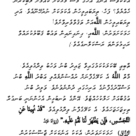
އެކަކުވެސް އޭނާގެ އަޚާގެ މަސް މުޅަކޮށް ކެއުމަށް ލޯބިކުރާނެ
ހެއްޔެވެ؟ ފަހެ، ތިޔަބައިމީހުން އެކަމަކަށް ނުރުހޭނޫއެވެ. އަދި
ތިޔަބައިމީހުން
اللَّه
އަށް ތަޤުވާވެރިވާށެވެ!
ހަމަކަށަވަރުން،
اللَّه
އީ، ގިނަގިނައިން ތައުބާ ޤަބޫލުކުރައްވާ
ރަޙީމުވަންތަ ރަސްކަލާނގެއެވެ.}
ތާބިޢީ ބޭކަލަކުކަމުގައިވާ ޒައިދު ބްނު ވަހުބު ވިދާޅުވިއެވެ.
މާތް
اللَّهُ
އެ ކަލޭގެފާނަށް ރުއްސުންލެއްވި ޢަބްދު
اللَّهِ
ބްނު
މަސްޢޫދުގެފާނުގެ އަރިހުގައި ދެންނެވުނެވެ. ވަލީދު ބްނު
ޢުޤުބާއަށް ހަލާކުހުއްޓެވެ. އޭނާގެ ތުނބުޅީން އެހުންނަނީ ބަނގުރާ
ތިކިޖަހަޖަހައެވެ. އެ ކަލޭގެފާނު ވިދާޅުވިއެވެ.
“قَدْ نُهِينَا عَنِ
التَّجَسُّسِ، فَإِن يَظْهَرْ لَنَا نَقُمْ عَلَيهِ.”
(رَوَاهُ عَبْدُ
ހަމަކަށަވަރުން، އެކަކު އަނެކަކަށް ޖާސޫސުކުރުން
الرَّزَّاقُ)