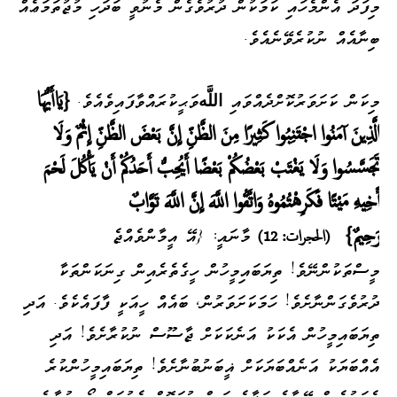
މިފަދަ އެންމެހައި ކަމަކުން ދުރުވެގެން މެނުވީ ބަދަހި މުޖުތަމަޢެއް
ބިނާއެއް ނުކުރެވޭނެއެވެ.
މިކަން ކަށަވަރުކޮށްދެއްވައި
اللَّه
ވަޙީކުރައްވާފައިވެއެވެ.
{يَاأَيُّهَا
الَّذِينَ آمَنُوا اجْتَنِبُوا كَثِيرًا مِنَ الظَّنِّ إِنَّ بَعْضَ الظَّنِّ إِثْمٌ وَلَا
تَجَسَّسُوا وَلَا يَغْتَبْ بَعْضُكُمْ بَعْضًا أَيُحِبُّ أَحَدُكُمْ أَنْ يَأْكُلَ لَحْمَ
أَخِيهِ مَيْتًا فَكَرِهْتُمُوهُ وَاتَّقُوا اللَّهَ إِنَّ اللَّهَ تَوَّابٌ
رَحِيمٌ}
މާނައީ: {އޭ އީމާންވެއްޖެ
(
الحجرات:
12)
މީސްތަކުންނޭވެ! ތިޔަބައިމީހުން ހީގެތެރެއިން ގިނަކަންތަކާ
ދުރުވެގަންނާށެވެ! ހަމަކަށަވަރުން، ބައެއް ހީއަކީ ފާފައެކެވެ. އަދި
ތިޔަބައިމީހުން އެކަކު އަނެކަކަށް ޖާސޫސް ނުކުރާށެވެ! އަދި
އެއްބަޔަކު އަނެއްބަޔަކަށް ޣީބަނުބުނާށެވެ! ތިޔަބައިމީހުންކުރެ