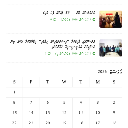
އަންދަލުސްގެ ބާޒު – 89 (އެންމެ ފަހު ބައި)
7 އޯގަސްޓް 2026 (ހުކުރު)
0
ތުލުސްދޫގައި ގާއިމުކުރާ "އިސްރަށްވެހިންގެ ހިޔާވަހި" އިމާރާތްކުރާ ތަނުގެ ބިން
ރަސްމީކޮށް އެމް.ޓީ.ސީ.ސީއާ ހަވާލުކޮށްފި
6 އޯގަސްޓް 2026 (ބުރާސްފަތި)
0
އޯގަސްޓް 2026
S
F
T
W
T
M
S
1
8
7
6
5
4
3
2
15
14
13
12
11
10
9
22
21
20
19
18
17
16