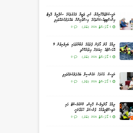
ރައީސުލްޖުމްހޫރިއްޔާ، ކުދި ޖަޒީރާ ޤައުމުތަކުގެ ސުޕްރީމް އޮޑިޓް
އިންސްޓިޓިއުޝަންތަކުގެ އިސްވެރިންނާ ބައްދަލުކުރައްވައިފި
5 އޯގަސްޓް 2026 (ބުދަ)
0
ދިރާގު މާލެ އޯޕަން ފެތުމުގެ މުބާރާތުގައި ބައިވެރިވުން 9
އޮގަސްޓުގެ ނިޔަލަށް އިތުރުކޮށްފި
5 އޯގަސްޓް 2026 (ބުދަ)
0
ރައީސް، އުކުޅަހު ކައުންސިލާ ބައްދަލުކުރައްވައިފި
5 އޯގަސްޓް 2026 (ބުދަ)
0
ދިރާގު މޯލްޑިވްސް ގޭމިންގ ކޮންކުއެސްޓް ގައި
ރަޖިސްޓްރީވުމުގެ ފުރުސަތު ހުޅުވާލަނީ
5 އޯގަސްޓް 2026 (ބުދަ)
0