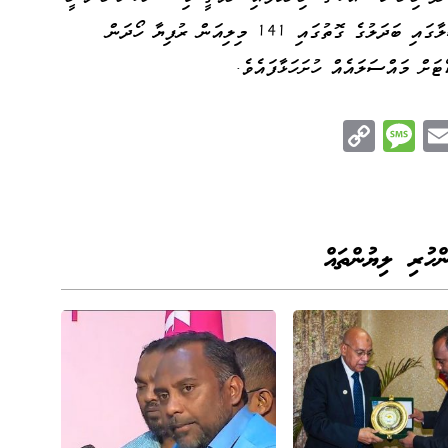
އެ އެއްބަސްވުން ބާތިލް ކޮށްފައެވެ. އެ މައްސަލާގައި ބަދަލުގެ ގޮތުގައި 141 މިލިއަން ރުފިޔާ ހޯދަން
ށް މައްސަލައެއް ހުށަހަޅާފައެވެ.
C
M
E
op
es
m
n
y
sa
ail
e
Li
ge
nk
ންހުރި ލިޔުންތައް