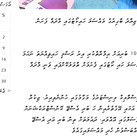
އޯގަސްޓް 
S
ާދު ބާގިރުގެ މައްސަލަ ހައިކޯޓުގައި މާދަމާ ފަށަން
2
9
އޭނާގެ މައްޗަށް އުފުލާފައިވާ ޒިކުރާ މިސްކިތް 10 ބުރިއަށް އިމާރާތްކުރި އިރު ރަސްމީ ހައިޘިއްޔަތު ނަހަމަ
16
ސަލަ ހައި ކޯޓުގައި ފެށުމަށް ތާވަލުކޮށްފައި ވަނީ މާދަމާ
23
30
« ޖުލަ
ސްލާމިކް މިނިސްޓަރުގެ މަގާމުގައި ހުންނެވިއިރު، ޒިކުރާ
1 ބުރީގެ އިމާރާތެއް އަޅައި އޭގެތެރެއިން ހަ ބުރި އެސްޖޭ ކޮންސްޓްރަކްޝަނަށް
ޯސަލްގައި އޮއްވައި، ދައުލަތަށް ތިން ބުރި އަދި އެސްޖޭ
ްބަސްވުން ހެދި މައްސަލައިގައެވެ.