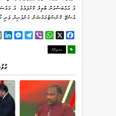
އެސްޖޭ ކޮންސްޓްރަކްޝަން ކުންފުނިން ވަނީ ކޯޓަ
Li
M
Te
Vi
W
X
Fa
k
es
le
be
ha
ce
d
se
gr
r
ts
bo
ޑރ.ޒިޔާދު
I
ng
a
A
ok
n
er
m
pp
ގުޅު