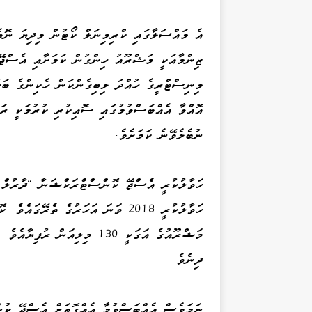
އެ މައްސަލާގައި ކްރިމިނަލް ކޯޓުން މިދިޔަ ނޮވެ
ޒިންމާއަކީ މަޝްރޫއު ހިންގުން ކަމަށާއި އެސްޖ
މިނިސްޓްރީގެ ހުއްދަ ލިބިގެންކަން ހެކިންގެ ބަހ
އޮއްވާ އެއްބަސްވުމުގައި ސޮއިކުރި ކުރުމަކީ ރަސ
ނުބެލެވޭނެ ކަމަށެވެ.
ހަވާލުކުރީ 2018 ވަނަ އަހަރުގެ ތެރ
ދިނެވެ.
ނަމަވެސް އެއްބަސްވުމާ އެއްގޮތަށް އެސްޖޭ ކުނ