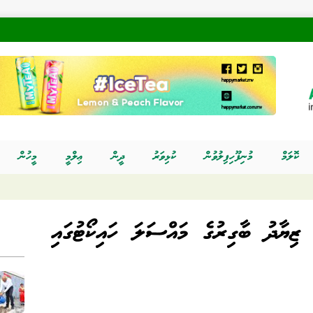
ކޮލަމް
މުނިފޫހިފިލުވުން
ކުޅިވަރު
ދީން
ޢިލްމީ
މީހުން
ިޔާދު ބާގިރުގެ މައްސަލަ ހައިކޯޓުގައި