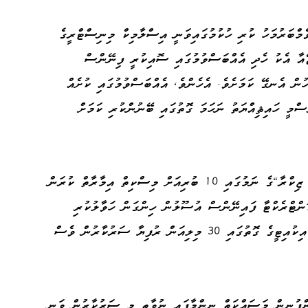
މްބަރުމަހު ކުރި ހުކުމުގައިވަނީ އިސްލާމިކް މިނިސްޓްރީގެ
ޭއާ އެކު ހެދި އެއްބަސްވުމުގައި ސޮއިކުރީ ފިނޭންސް
ުން އެނގޭ ކަމަށެވެ. އެހެންވެ، އެއްބަސްވުމުގައި ކުށެއް
ްމީ ހައިޘިއްޔަތު ނަހަމަ ގޮތުގައި ބޭނުންކުރި ކަމަށް
ހަވާލުކުރީ އެސްޖޭ ކޮންސްޓްރަކްޝަނާ "ދާރުލް ޒިކްރާ"ގެ ނަމުގައި 10 ބުރިއަށް މިސްކިތް އިމާރާތް ކުރަން
ޭގައެވެ. ކޮންޓްރެކްޓާ ފައިނޭންސް އުސޫލުން ހިންގަން ހަވާލުކުރި
މަޝްރޫއުގެ އަގަކީ 130 މިލިއަން ރުފިޔާއެވެ. އިކުއިޓީގެ ގޮތުގައި 30 މިލިއަން ރުފިޔާ ސަރުކާރުން ވެސް
ްފުނިން މަސައްކަތް ނިންމާފައި ނުވާތީ މި ސަރުކާރުން ވަނީ