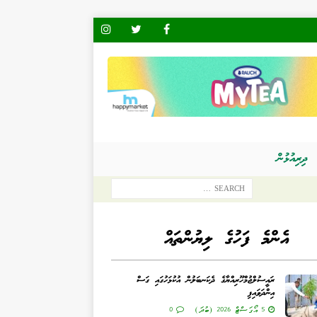
ދިރިއުޅުން
އެންމެ ފަހުގެ ލިޔުންތައް
ރައީސުލްޖުމްހޫރިއްޔާގެ ދެކަނބަލުން އުކުޅަހުގައި ގަސް
އިންދަވައިފި
5 އޯގަސްޓް 2026 (ބުދަ)
0