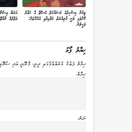
ޒިކުރާ މިސްކިތުގެ މަސައްކަތް އެސްޖޭ އާ ހަވާލު
އަރަބް އިސްލާމ
ކޮށްފައި ވަނީ މާލިއްޔަތު ޤަވާއިދާއި އެއްގޮތަށް:
ވަފްދެއް ރާއްޖޭގ
ވަކީލުން
ޚިޔާލު ފޯމު
ޚިޔާލު ފައުޅު ކުރެއްވުމުގައި ދީނީ، ޤާނޫނީ އަދި ސުލޫކީ
ޚިޔާލު:
ނަން: