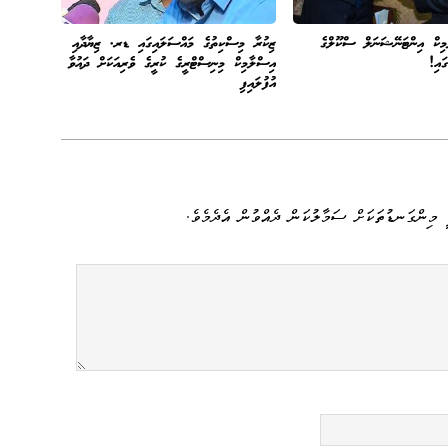
ިކް އިންޓަނޭޝަނަލް ސްކޫލްގެ
ޒިކުރާ މިސްކިތުގެ މައްސަލައިގައި ޑރ. ޒިޔާދާއި
ައި!
އިސްލާމިކް މިނިސްޓްރީގެ ކުރީގެ ވެރިއަކަށް ދައުވާ
އުފުލައިފި
 މިންގަނޑުތަކަށް ސަމާލުކަން ދެއްވުން އެދެމެވެ.