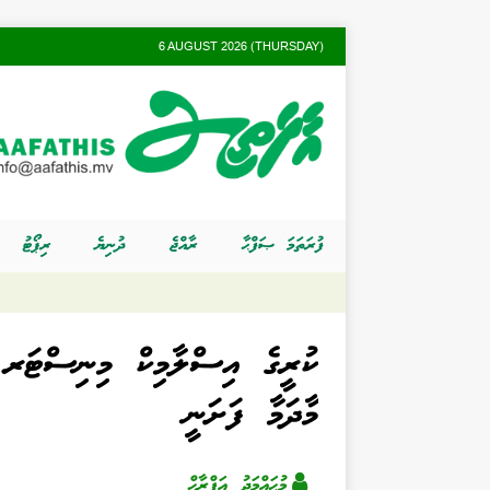
6 AUGUST 2026 (THURSDAY)
ފުރަތަމަ ޞަފްޙާ
ރާއްޖެ
ދުނިޔެ
ރިޕޯޓު
ކުރީގެ އިސްލާމިކް މިނިސްޓަރ ޒ
މާދަމާ ފަށަނީ
މުޙައްމަދު އަފްރާޙް