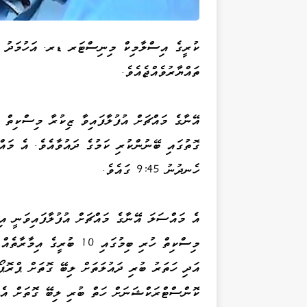
ކުރީގެ އިސްލާމިކް މިނިސްޓަރ ޑރ. އަހުމަދު ޒިޔ
ތައްޔާރުވެއްޖެއެވެ.
ގޮތުގައި ބޭނުންކުރި ކަމުގެ ދައުވާއެވެ. އެ މައް
ހެނދުނު 9:45 ގައެވެ.
އެ މައްސަލަ އޭނާގެ މައްޗަށް އުފުލާފައިވަނީ އި
މިސްކިތް ހުރި ބިމުގައި 0
އަދި ހަތަރު ބުރި ދައުލަތަށް ލިބޭ ގޮތަށް ޕްރޮޕ
ކޮންސްޓްރަކްޝަނަށް ހަތް ބުރި ލިބޭ ގޮތަށް އެއ