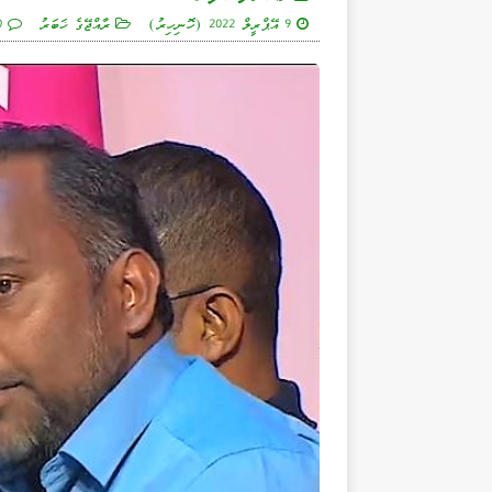
9 އޭޕްރީލް 2022 (ހޮނިހިރު)
ރާއްޖޭގެ ޚަބަރު
0