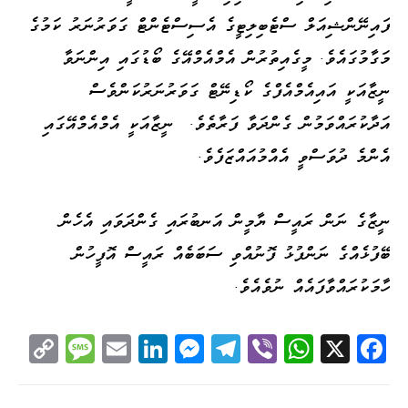
ފައިނޭންޝިއަލް ސްޓެބިލިޓީގެ އެސިސްޓެންޓް ގަވަރުނަރު ކަމުގެ
މަގާމުގައެވެ. މީގެއިތުރުން އެމްއެމްއޭގެ ބޯޑުގައި އިންނަވާ
ނީޒާއަކީ އައިއެމްއެފްގެ ކޯޑިނޭޓް ގަވަރުނަރުކަންވެސް
އަދާކުރައްވަމުން ގެންދަވާ ފަރާތެވެ. ނީޒާއަކީ އެމްއެމްއޭގައި
އެންމެ ދުވަސްވީ އެއްމުއައްޒަފެވެ.
ނީޒާގެ ނަން ރައީސް ޔާމީން އަނބުރައި ގެންދަވައި އެހެން
ބޭފުޅެއްގެ ނަންފުޅު ފޮނުއްވި ސަބަބެއް ރައީސް އޮފީހުން
ހާމަކުރައްވާފައެއް ނުވެއެވެ.
C
M
E
Li
M
Te
Vi
W
X
Fa
op
es
m
nk
es
le
be
ha
ce
y
sa
ail
ed
se
gr
r
ts
bo