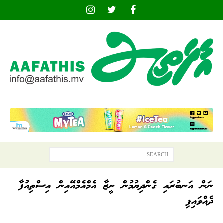
ނަން އަނބުރައި ގެންދިޔުމުން ނީޒާ އެމްއެމްއޭއިން އިސްތިއުފާ
ދެއްވައިފި