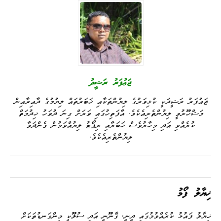
Li
ge
I
ng
a
A
ok
nk
n
er
m
pp
ޖަޢުފަރު ރަޝީދު
ޖަޢުފަރު ރަޝީދަކީ ކުޅިވަރުގެ ލިޔުންތަކާއި ޚަބަރުތައް ލިޔުމުގެ ދާއިރާއިން
މަޝްހޫރުވީ ލިޔުންތެރިއެކެވެ. އާފަތިހުގައި ވަރަށް ގިނަ ދުވަހު ޚިދުމަތް
ކުރެއްވި އަދި މިހާރުވެސް ޚަބަރާއި ރިޕޯޓު ލިޔުއްވަމުން ގެންދަވާ
ލިޔުންތެރިއެކެވެ.
ޚިޔާލު ފޯމު
ޚިޔާލު ފައުޅު ކުރެއްވުމުގައި ދީނީ، ޤާނޫނީ އަދި ސުލޫކީ މިންގަނޑުތަކަށް