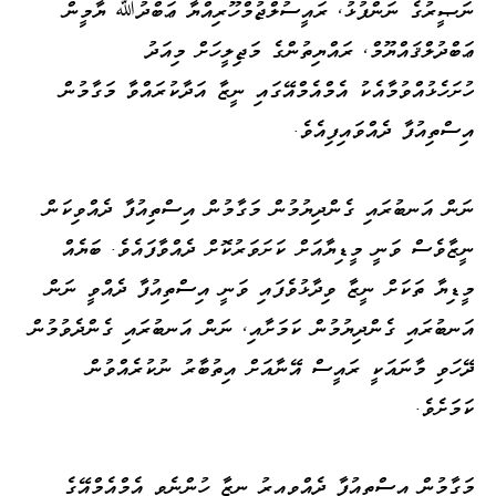
ނަޞީރުގެ ނަންފުޅު، ރައީސުލްޖުމްހޫރިއްޔާ ޢަބްދުﷲ ޔާމީން
ޢަބްދުލްޤައްޔޫމް، ރައްޔިތުންގެ މަޖިލީހަށް މިއަދު
ހުށަހެޅުއްވުމާއެކު އެމްއެމްއޭގައި ނީޒާ އަދާކުރައްވާ މަގާމުން
އިސްތިއުފާ ދެއްވައިފިއެވެ.
ނަން އަނބުރައި ގެންދިޔުމުން މަގާމުން އިސްތިއުފާ ދެއްވިކަން
ނީޒާވެސް ވަނީ މީޑިޔާއަށް ކަށަވަރުކޮށް ދެއްވާފައެވެ. ބަޔެއް
މީޑިޔާ ތަކަށް ނީޒާ ވިދާޅުވެފައި ވަނީ އިސްތިއުފާ ދެއްވީ ނަން
އަނބުރައި ގެންދިޔުމުން ކަމަށާއި، ނަން އަނބުރައި ގެންދެވުމުން
ދޭހަވި މާނައަކީ ރައީސް އޭނާއަށް އިތުބާރު ނުކުރެއްވުން
ކަމަށެވެ.
މަގާމުން އިސްތިއުފާ ދެއްވިއިރު ނީޒާ ހުންނެވީ އެމްއެމްއޭގެ