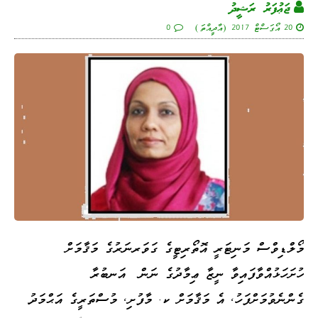
ޖަޢުފަރު ރަޝީދު
20 އޯގަސްޓް 2017 (އާދީއްތަ)
0
މޯލްޑިވްސް މަނިޓަރީ އޮތޯރިޓީގެ ގަވަރނަރުގެ މަޤާމަށް
ހުށަހަޅުއްވާފައިވާ ނީޒާ ޢިމާދުގެ ނަން އަނބުރާ
ގެންނެވުމަށްފަހު، އެ މަޤާމަށް ކ. މާފުށި، މުސްތަރީގެ އަޙްމަދު