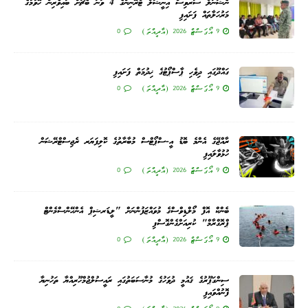
ނެޝަނަލް ސަރވިސް އިނީޝަލް ޓްރޭނިންގެ 4 ވަނަ ބެޗަށް ބައިވެރިން ހޮވުމުގެ
މަރުހަލާތައް ފަށައިފި
9 އޯގަސްޓް 2026 (އާދީއްތަ)
0
ގައްދޫގައި ދިވެހި ޕާސްޕޯޓުގެ ޚިދުމަތް ފަށައިފި
9 އޯގަސްޓް 2026 (އާދީއްތަ)
0
ރާއްޖޭގެ އެންމެ ބޮޑު އީ-ސްޕޯޓްސް މުބާރާތުގެ ކޮލިފަޔަރ ރެޖިސްޓްރޭޝަން
ހުޅުވާލައިފި
9 އޯގަސްޓް 2026 (އާދީއްތަ)
0
ބެންކް އޮފް މޯލްޑިވްސްގެ މުވައްޒަފުންނަށް "ލީޑަރޝިޕް އެންހޭންސްމެންޓް
ޕްރޮގްރާމް" ކުރިއަށްގެންގޮސްފި
9 އޯގަސްޓް 2026 (އާދީއްތަ)
0
ސިންގަޕޫރުގެ ޤައުމީ ދުވަހުގެ މުނާސަބަތުގައި ރައީސުލްޖުމްހޫރިއްޔާ ތަހުނިޔާ
ފޮނުއްވައިފި