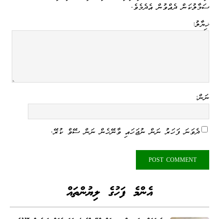
ސަމާލުކަން ދެއްވުން އެދެމެވެ.
ޚިޔާލު:
ނަން:
ދެވަނަ ފަހަރު ނަން ނުޖަހައި ވާނޭހެން ނަން ސޭވް ކުރޭ.
އެންމެ ފަހުގެ ލިޔުންތައް