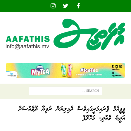
ޕީޕީއެމް ޕްރައިމަރީގައިވެސް ދެމިލިޔަން ރުފިޔާ ދޫވެއްސަށް
އަދީބު ވެއްދި- މަހްލޫފް