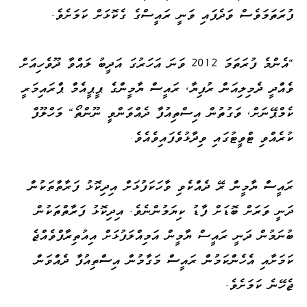
ފުރަތަމަވެސް ވަދެފައި ވަނީ ރައީސްގެ ގެކޮޅަށް ކަމަށެވެ.
"އެންމެ ފުރަތަމަ 2012 ވަނަ އަހަރުގަ އަދީބު ލައްވާ ދޫވެހިއަށް
ވެއްދީ ދެމިލިއަން ރުފިޔާ، ރައީސް ޔާމީންގެ ޕީޕީއެމް ޕްރައިމަރީ
ކެމްޕޭނަށް، ވަގުތުން އިސްތިއުފާ ދެއްވަންވީ ނޫންތޯ" މަހްލޫފް
ކުރެއްވި ޓްވީޓުގައި ވިދާޅުވެފައިވެއެވެ.
ރައީސް ޔާމީން ރޭ ދެއްކެވި ވާހަކަފުޅަށް އިދިކޮޅު ފަރާތްތަކުން
ދަނީ ވަރަށް ބޮޑަށް ފާޑު ކިޔަމުންނެވެ. އިދިކޮޅު ފަރާތްތަކުން
ބުނަމުން ދަނީ ރައީސް ޔާމީން އަމިއްލަފުޅަށް އިއުތިރާފްވެއްޖެ
ކަމަށާއި އެހެންކަމުން ރައީސް މަގާމުން އިސްތިއުފާ ދެއްވަން
ޖެހޭނެ ކަމަށެވެ.