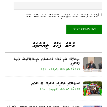
ދެވަނަ ފަހަރު ނަން ނުޖަހައި ވާނޭހެން ނަން ސޭވް ކުރޭ.
އެންމެ ފަހުގެ ލިޔުންތައް
ސިންގަޕޫރުގެ ޤައުމީ ދުވަހުގެ މުނާސަބަތުގައި ރައީސުލްޖުމްހޫރިއްޔާ ތަހުނިޔާ
ފޮނުއްވައިފި
9 އޯގަސްޓް 2026 (އާދީއްތަ)
0
ކެނދިކުޅުދޫގައި ތަރައްޤީކުރި ކުޑަކުދިންގެ ޕާކް ހުޅުވައިފި
8 އޯގަސްޓް 2026 (ހޮނިހިރު)
0