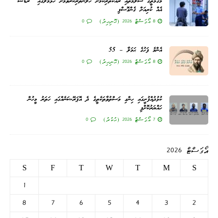
މަގުމަތީގެ ސަލާމަތާއި ރައްކާތެރިކަމަށް ހޭލުންތެރިކުރުވުމަށް ހުޅުމާލޭގައި “ރޯޑްޝޯ”
އެއް ކުރިއަށް ގެންގޮސްފި
8 އޯގަސްޓް 2026 (ހޮނިހިރު)
0
އެންމެ ފަހުގެ ޙަމަލާ – 55
8 އޯގަސްޓް 2026 (ހޮނިހިރު)
0
ކުޅުދުއްފުށީގައި ހިންގި މަސްތުވާތަކެތީގެ ދެ އޮޕަރޭޝަނެއްގައި ހަތަރު މީހުން
ހައްޔަރުކޮށްފި
7 އޯގަސްޓް 2026 (ހުކުރު)
0
އޯގަސްޓް 2026
S
F
T
W
T
M
S
1
8
7
6
5
4
3
2