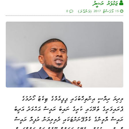
ޖަޢުފަރު ރަޝީދު
15 އޯގަސްޓް 2017 (އަންގާރަ)
0
މިދިޔަ ރިޔާސީ އިންތިޚާބުގައި ޕީޕީއެމްގެ ޓިކެޓު ހޯދުމުގެ
ޕްރައިމަރީގެ ތެރޭގައި ކުރީގެ ނައިބު ރައީސް އަޙްމަދު އަދީބު
ރައީސް ޔާމީންގެ ކެމްޕޭނަށްޓަކައި ދެމިލިޔަން ރުފިޔާ ރައީސް