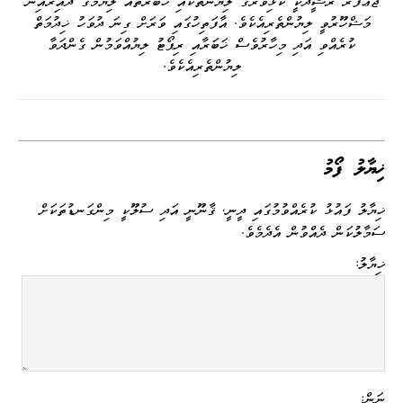
ޖަޢުފަރު ރަޝީދަކީ ކުޅިވަރުގެ ލިޔުންތަކާއި ޚަބަރުތައް ލިޔުމުގެ ދާއިރާއިން
މަޝްހޫރުވީ ލިޔުންތެރިއެކެވެ. އާފަތިހުގައި ވަރަށް ގިނަ ދުވަހު ޚިދުމަތް
ކުރެއްވި އަދި މިހާރުވެސް ޚަބަރާއި ރިޕޯޓު ލިޔުއްވަމުން ގެންދަވާ
ލިޔުންތެރިއެކެވެ.
ޚިޔާލު ފޯމު
ޚިޔާލު ފައުޅު ކުރެއްވުމުގައި ދީނީ، ޤާނޫނީ އަދި ސުލޫކީ މިންގަނޑުތަކަށް
ސަމާލުކަން ދެއްވުން އެދެމެވެ.
ޚިޔާލު:
ނަން: