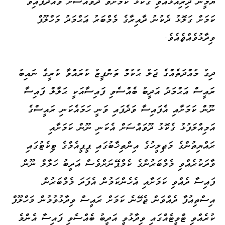
ޔާމީން ދިރިއުޅުއްވި ގެކޮޅު ކަމަށްވާ ދޫވެއްސަށް ވައްދާފައިވާ
ކަމަށް ގަލޮޅު ދެކުނު ދާއިރާގެ މެމްބަރު އަޙްމަދު މަހްލޫފް
ވިދާޅުވެއްޖެއެވެ.
ދިގު މުއްދަތެއްގެ ޖަލު ޙުކުމް ތަންފީޒު ކުރައްވާ ކުރީގެ ނައިބު
ރައީސް އަޙްމަދު އަދީބު ބެއްސެވި ފައިސާއަކީ ޙަލާލް ފައިސާ
ނޫން ކަމަށާއި އެފައިސާ ވަދެފައި ވަނީ ހަމައެކަނި ރައީސްގެ
އަމިއްލަފުޅު ގެކޮޅު ދޫވައްސަށް އެކަނި ނޫން ކަމަށާއި
ރައްޔިތުންގެ މަޖިލީހުގެ އިންތިޚާބުގައި ޕީޕީއެމްގެ ޓިކެޓުގައި
ވާދަކުރެއްވި މެމްބަރުންގެ ކެމްޕޭނަށްވެސް އަދީބު ހަލާލް ނޫން
ފައިސާ ދެއްވި ކަމަށާއި އެހެންކަމުން އެފަދަ މެމްބަރުން
އިސްތިއުފާ ދެއްވަން ޖެހޭނެ ކަމަށް ރައީސް ވިދާޅުވުމުން މަހްލޫފް
ކުރެއްވި ޓްވީޓެއްގައި ވިދާޅުވީ އަދީބު ބެއްސެވި ފައިސާ އެންމެ