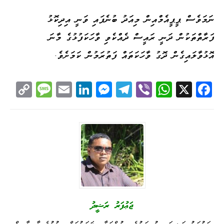
ނަމަވެސް ޕީޕީއެމްއިން މިއަދު ބުނެފައި ވަނީ އިދިކޮޅު
ފަރާތްތަކުން ދަނީ ރައީސް ދެއްކެވި ވާހަކަފުޅުގެ މާނަ
އޮޅުވާލައިގެން ދޮގު ވާހަކަތައް ފަތުރަމުން ކަމަށެވެ.
C
M
E
Li
M
Te
Vi
W
X
Fa
op
es
m
nk
es
le
be
ha
ce
y
sa
ail
ed
se
gr
r
ts
bo
Li
ge
I
ng
a
A
ok
nk
n
er
m
pp
ޖަޢުފަރު ރަޝީދު