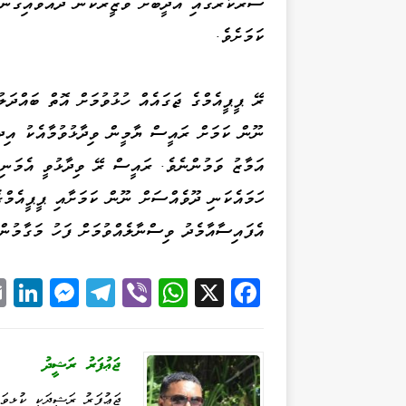
ސަރުކާރުގައި އަދީބަށް ވަޒީރުކަން ދެއްވައިގެނ
ކަމަށެވެ.
ރޭ ޕީޕީއެމްގެ ޖަގައެއް ހުޅުވުމަށް އޮތް ބައްދަލ
ނޫން ކަމަށް ރައީސް ޔާމީން ވިދާޅުވުމާއެކު އިދި
އަމާޒު ވަމުންނެވެ. ރައީސް ރޭ ވިދާޅުވީ އެމަނި
ހަމައެކަނި ދޫވެއްސަށް ނޫން ކަމަށާއި ޕީޕީއެމްގ
އެފައިސާއާމެދު ވިސްނާލެއްވުމަށް ފަހު މަގާމުން
Li
M
Te
Vi
W
X
Fa
k
es
le
be
ha
ce
d
se
gr
r
ts
bo
ޖަޢުފަރު ރަޝީދު
I
ng
a
A
ok
ޖަޢުފަރު ރަޝީދަކީ ކުޅިވަރ