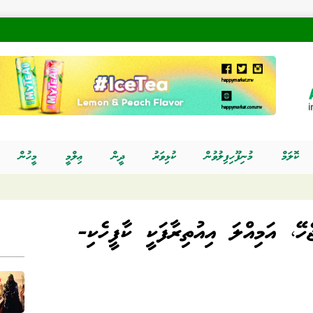
ކޮލަމް
މުނިފޫހިފިލުވުން
ކުޅިވަރު
ދީން
ޢިލްމީ
މީހުން
ޭ، އަމިއްލަ އިއުތިރާފަކީ ކާފީހެކި-