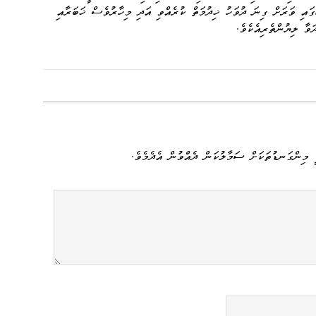
nk
ުގައި ވަރަށް ގިނަ ދުވަހު ޚިދުމަތް ކުރެއްވި އަދި މިހާރުވެސް ޚަބަރާއި
ަވާ ލިޔުންތެރިއެކެވެ.
 މިންގަނޑުތަކަށް ސަމާލުކަން ދެއްވުން އެދެމެވެ.