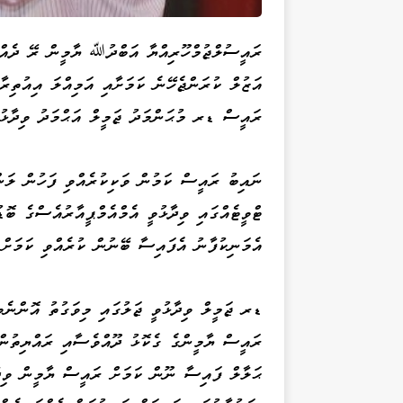
ރައީސުލްޖުމްހޫރިއްޔާ އަބްދުﷲ ޔާމީން ރޭ ދެއްކ
އަޒުލް ކުރަންޖެހޭނެ ކަމަށާއި އަމިއްލަ އިއުތިރ
ރައީސް ޑރ މުޙަންމަދު ޖަމީލް އަޙްމަދު ވިދާޅުވ
ނައިބު ރައީސް ކަމުން ވަކިކުރެއްވި ފަހުން ލަނ
ޓްވީޓެއްގައި ވިދާޅުވީ އެމްއެމްޕީއާރުއެސްގެ ބޮ
އެމަނިކުފާނު އެފައިސާ ބޭނުން ކުރެއްވި ކަމަށް އ
ޑރ ޖަމީލް ވިދާޅުވީ ޖަލުގައި މިވަގުތު އޮންނެވ
ރައީސް ޔާމީންގެ ގެކޮޅު ދޫއްވެސާއި ރައްޔިތުންގ
ޙަލާލް ފައިސާ ނޫން ކަމަށް ރައީސް ޔާމީން ވިދ