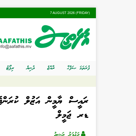
7 AUGUST 2026 (FRIDAY)
ފުރަތަމަ ޞަފްޙާ
ރާއްޖެ
ދުނިޔެ
ރިޕޯޓު
ރައީސް ޔާމީން އަޒުލް ކުރަންޖެހ
ޑރ ޖަމީލް
ޖަޢުފަރު ރަޝީދު