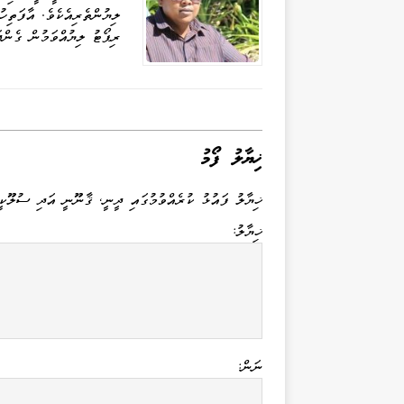
n
er
m
pp
ލިޔުންތެރިއެކެވެ. އާފަތިހ
ރިޕޯޓު ލިޔުއްވަމުން ގެންދ
ޚިޔާލު ފޯމު
ޚިޔާލު ފައުޅު ކުރެއްވުމުގައި ދީނީ، ޤާނޫނީ އަދި ސުލޫކީ
ޚިޔާލު:
ނަން: