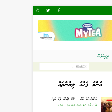
ދިރިއުޅުން
އެންމެ ފަހުގެ ލިޔުންތައް
އަންދަލުސްގެ ބާޒު – 89 (އެންމެ ފަހު ބައި)
7 އޯގަސްޓް 2026 (ހުކުރު)
0