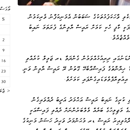
އޯގަސްޓް 
ެވި ވާހަކަފުޅުތަކުގެ ސަބަބުން އެމަނިކުފާނު ވެރިކަމުން
S
ާފަކީ ކާފީ ހެކި ކަމަށް ރައީސް ޔާމީންގެ ފުރަތަމަ ނައިބު
ެއްޖެއެވެ.
2
9
ްޑަނުގައި ދިރިއުޅުއްވަމުން ގެންދަވާ ޑރ ޖަމީލް ކުރެއްވި
16
ޑު ޚިޔާނާތުގެ ފައިސާއާބެހޭ ގޮތުން ރޭ ރައީސް ޔާމީން ވަނީ
23
ިއުތިރާފްވެވަޑައިގެންފައި ކަމަށެވެ.
30
« ޖުލަ
ި ކުރީގެ ނައިބު ރައީސް އަޙްމަދު އަދީބު ދެއްވައިގެން
ެ މަޖިލީހުގެ ބަޔެއް މެމްބަރުންނަށް ދެއްވި ފައިސާއަކީ
ާޅުވިއިރު ރައީސް ޑރ މުޙަންމަދު ވަޙީދު ހަސަން މަނިކުގެ