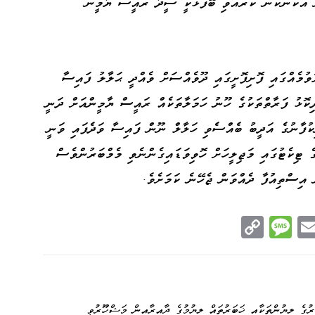
ް އެކަންކަން ކުރެއްވި ބޭފުޅަކީ ސީދާ ރައީސް ޔާމީން
ުވުމެއްގައި ފޮށިފޮށީގައި ދޫވެއްސަށް ވެއްދީ ޙަލާލު ފައިސާ
ކޮޅު ފަރާތްތަކުގެ ހޫނު ހަމަލާތަކެއް ރައީސް ޔާމީންއަށް ދަނީ
ކުފާނުގެ އަދީބު ބެއްސެވި ހަލާލް ނޫން ފައިސާ ވަދެފައި ވަނީ
ެ ޓިކެޓުގައި މަޖިލީހަށް ހޮވިވަޑައިގެންނެވި މެމްބަރުންވެސް
 އިސްތިއުފާ ދެއްވަން ޖެހޭނެ ކަމަށެވެ.
C
M
E
op
es
m
n
y
sa
ail
e
Li
ge
ުގެ ލިޔުންތަކާއި ޚަބަރުތައް ލިޔުމުގެ ދާއިރާއިން މަޝްހޫރުވީ