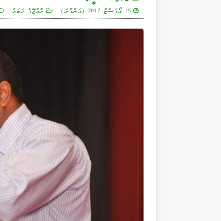
15 އޯގަސްޓް 2017 (އަންގާރަ)
ރާއްޖޭގެ ޚަބަރު