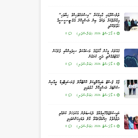
ތުލުސްދޫގައި ގާއިމުކުރާ "އިސްރަށްވެހިންގެ ހިޔާވަހި"
އިމާރާތްކުރާ ތަނުގެ ބިން ރަސްމީކޮށް އެމް.ޓީ.ސީ.ސީއާ
ހަވާލުކޮށްފި
6 އޯގަސްޓް 2026 (ބުރާސްފަތި)
0
ގެއްލުނު މީހުން ހޯދުމުގެ މަސައްކަތް ސިފައިންނާއި ފުލުހުން
ހުއްޓުމެއްނެތި ދަނީ ކުރަމުން
6 އޯގަސްޓް 2026 (ބުރާސްފަތި)
0
ޕާމް ޕެސްޓް ބައިއޮލޮޖިކަލް ކޮންޓްރޯލް ޕެރަސައިޓޮއިޑް ރީއާރިން
ސެންޓަރު ރަސްމީކޮށް ހުޅުވައިފި
6 އޯގަސްޓް 2026 (ބުރާސްފަތި)
0
ރައީސުލްޖުމްހޫރިއްޔާގެ ދެކަނބަލުން އުކުޅަހަށް ކުރެއްވި
ދަތުރުފުޅު ނިންމަވާލައްވާ މާލެ ވަޑައިގަންނަވައިފި
6 އޯގަސްޓް 2026 (ބުރާސްފަތި)
0