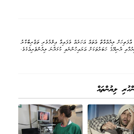
y
sa
ail
e
Li
ge
nk
ާފަތިހަށް ލިޔުއްވާތާ އެތައް އަހަރެއް ވެފައިވާ ޢިލްމުވެރި ތަޖުރިބާކާރު
ޔުމާއި ދުނިޔޭގެ ޚަބަރުތަކަށް އަރައިހުންނެވި ކުޅަދާނަ ލިޔުންތެރިއެކެވެ.
ންހުރި ލިޔުންތައް