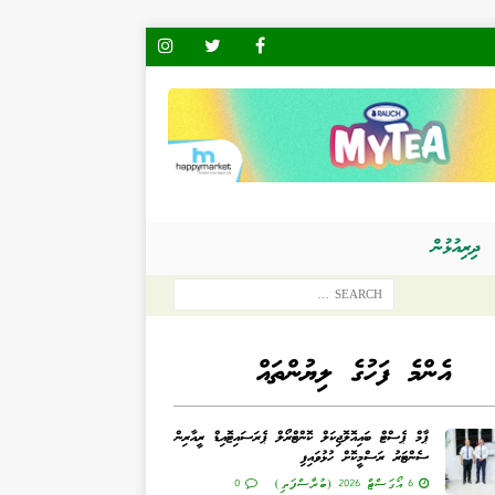
ދިރިއުޅުން
އެންމެ ފަހުގެ ލިޔުންތައް
ޕާމް ޕެސްޓް ބައިއޮލޮޖިކަލް ކޮންޓްރޯލް ޕެރަސައިޓޮއިޑް ރީއާރިން
ސެންޓަރު ރަސްމީކޮށް ހުޅުވައިފި
6 އޯގަސްޓް 2026 (ބުރާސްފަތި)
0