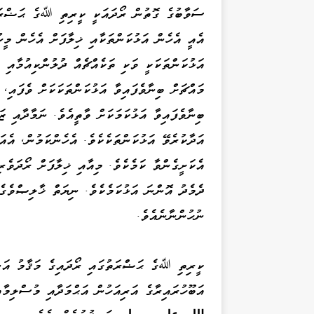
ސަވާބުގެ ގޮތުން ރޯދައަކީ ކީރިތި ﷲގެ ޙަޟްރަތު
އެއީ އެހެން އަޅުކަންތަކާއި ޚިލާފަށް އެހެން މީހ
އަޅުކަންތަކަކީ ވަކި ތަކެއްޗެއް ދުލުންކިއުމާއި 
މައްޗަށް ބިނާވެފައިވާ އަޅުކަންތަކަކަށް ވެފައި، 
ބިނާވެފައިވާ އަޅުކަމަކަށް ވާތީއެވެ. ނަމާދާއި ޒ
އަދާކުރެވޭ އަޅުކަންތަކެކެވެ. އެހެންކަމުން، އެއ
އެކަށީގެންވާ ކަމެކެވެ. މިއާއި ޚިލާފަށް ރޯދަވެ
ދެމެދު އޮންނަ އަޅުކަމެކެވެ. ނިޔަތް ޚާލިޞްވެގެ
ނުހުންނާނެއެވެ.
ކީރިތި ﷲގެ ޙަޟްރަތުގައި ރޯދައިގެ މަޤާމު އަ
އަބޫހުރައިރާގެ އަރިއަހުން އަޙްމަދާއި މުސްލިމ