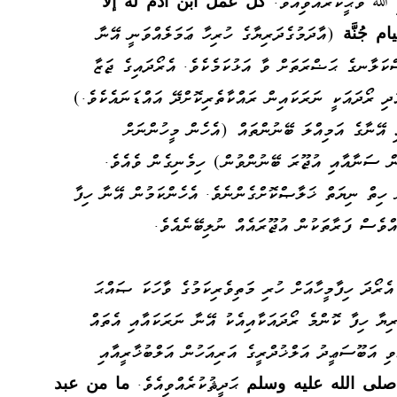
ި ﷲ ވަޙީކުރެއްވިއެވެ.
كل عمل ابن آدم له إلا
 جُنَّة
(އާދަމުގެދަރިޔާގެ ހުރިހާ ޢަމަލެއްވަނީ އޭނާ
ްކަލާނގެ ޙަޟްރަތަށް ވާ އަޅުކަމެކެވެ. އެރޯދައިގެ ޖަޒާ
ދި ރޯދައަކީ ނަރަކައިން ރައްކާތެރިކޮށްދޭ އައްޑަނައެކެވެ.)
ި އޭނާގެ އަމިއްލަ ބޭނުންތައް (އެހެން މީހުންނަށް
ން ސަނާއާއި އުޖޫރަ ބޭނުންވުން) ހިމެނިގެން ވެއެވެ.
ހިތް ނިޔަތް ޚަލާޞްކޮށްގެންނެވެ. އެހެންކަމުން އޭނާ ހިފާ
ވެސް ފަރާތަކުން އުޖޫރައެއް ނުލިބޭނެއެވެ.
އެރޯދަ ހިފާމީހާއަށް ހުރި މަތިވެރިކަމުގެ ވާހަކަ ޞައްޙަ
ިޔާ ހިފާ ކޮންމެ ރޯދައަކާއިއެކު އޭނާ ނަރަކައާއި އެތައް
 އަބޫސަޢީދު އަލްޚުދްރީގެ އަރިއަހުން އަލްބުޚާރީއާއި
صلى الله عليه وسلم
ޙަދީޘުކުރެއްވިއެވެ.
ما من عبد