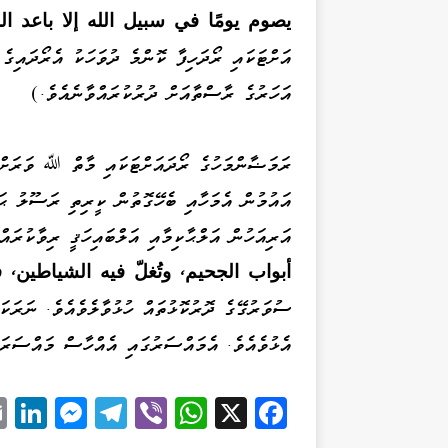
يصوم يومًا في سبيل الله إلا باعد ال
އަށްޓަކައި ރޯދަހިފާ ކޮންމެ ދުވަހަކު އެރޯދައި
އަހަރުގެ ރާސްތާއަށް ދުރުކުރައްވާނެއެވެ.)
ރަމަޟާންމަހުގެ ރޯދައަށްޓަކައި މާތް ﷲ ވަރަށް
އައުމުން އެމަހާއި ބެހޭގޮތުން ކީރިތި ރަސޫލު ޙ
އަރިއަހުން އަލްޙާކިމާއި އަލްބައިހަޤީ ރިވާކުރައ
أبواب الجحيم، وتُغلّ فيه الشياطين،
ސުވަރުގޭގެ ދޮރުކޮޅުތައް ހުޅުވާލެވެއެވެ. ނަރަކ
އެޅުވެއެވެ. އެމައްސަރުގައި އެއްހާސް މައްސަރަށ
Li
M
Te
Vi
W
X
Fa
k
es
le
be
ha
ce