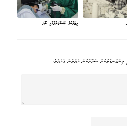
މިޒަމާނުގެ ބޭސްފަރުވާއާއި ރޯދަ
 މިންގަނޑުތަކަށް ސަމާލުކަން ދެއްވުން އެދެމެވެ.