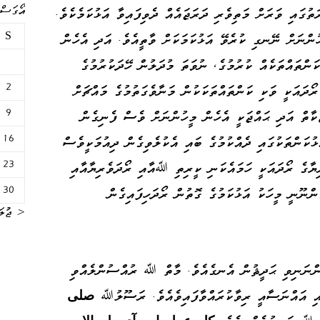
އޯގަސްޓް 
ގައި ވަރަށް މަތިވެރި ދަރަޖައެއް ދެވިފައިވާ އަޅުކަމެކެވެ.
S
ުންނަށް ނޭނގި ކުރެވޭ އަޅުކަމަކަށް ވާތީއެވެ. އަދި އެހެން
ކަންތައްތަކެއް ކުރުމުގެ، ނުވަތަ މުދަލުން ހޭދަކުރުމުގެ
2
ރޯދައަކީ ވަކި ކަންތައްތަކަކުން މަނާވެގަތުމުގެ މައްޗަށް
9
ަކާތް އަދި ޙައްޖަކީ އެހެން މީހުންނަށް ވެސް ފެނިގެން
16
ަޅުކަންތަކުގައި ދެއްކުމުގެ ބައި އެކުލެވިގެން ދިއުމަކީވެސް
23
ރިޔާގެ ރޯދައަކީ ހަމައެކަނި ކީރިތި ﷲއާއި ރޯދަވެރިޔާއާއި
30
ންނޫނީ މީހަކު އަޅުކަމުގެ ގޮތުން ރޯދަހިފައިގެން
« ޖުލަ
ންނަނިވި ޙަދީޘުން އެނގެއެވެ. މާތް ﷲ ރުއްސުންލެއްވި
ާއި އައްނަސާއީ ރިވާކުރައްވާފައިވެއެވެ. ރަސޫލުﷲ
صلى