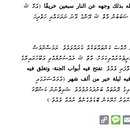
له بذلك وجهه عن النار سبعين خريفًا
(އަޅާ ﷲ
ގެ ސަބަބުން މާތް ﷲ އޭނާގެ މޫނު ނަރަކައާއި ހަތްދިހަ
 ޚާއްޞަ ކަންތައްތަކެއް ކުރައްވައެވެ. ރަމަޟާންމަސް
ަދީޘުކުރެއްވިކަމަށް، މާތް ﷲ ރުއްސުންލެއްވި އަބޫހުރައިރާގެ
ްވާފައި ވެއެވެ.
تفتح فيه أبواب الجنة، وتغلق فيه
 فيه ليلة خير من ألف شهر
(އެމައްސަރުގައި
ައިގެ ދޮރުތައް ބަންދުކުރެވެއެވެ. ޝައިޠާނުން ކަސްތޮޅު
ްވުރެ ހެޔޮކަން ބޮޑުވެގެންވާ ރެއެއް ވެއެވެ.)
C
M
E
op
es
m
n