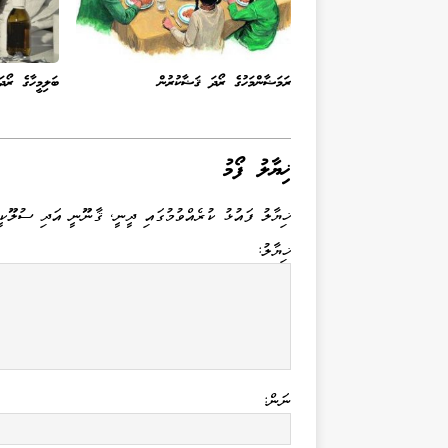
ރަމަޟާންމަހުގެ ރޯދަ ޤަޟާކުރުން
ބަލިމީހާގެ ރޯދަ
ޚިޔާލު ފޯމު
ޚިޔާލު ފައުޅު ކުރެއްވުމުގައި ދީނީ، ޤާނޫނީ އަދި ސުލޫކީ
ޚިޔާލު:
ނަން: