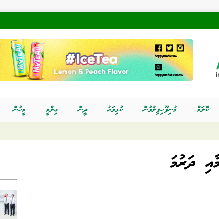
ކޮލަމް
މުނިފޫހިފިލުވުން
ކުޅިވަރު
ދީން
ޢިލްމީ
މީހުން
ާއި ދަރުމަ