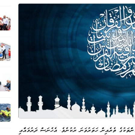
ންތަކުގެ ތެރެއިން ހަތަރުވަނަ ރުކުނެވެ. އެހެނަސް ދަރުމައާއި