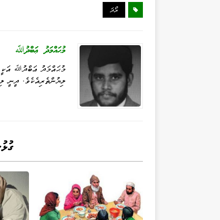
d
se
gr
r
ts
bo
ރޯދަ
I
ng
a
A
ok
n
er
m
pp
މުޙައްމަދު ޢަބްދުﷲ
މުޙައްމަދު ޢަބްދުﷲ އަކީ އ
ލިޔުންތެރިއެކެވެ. ދީނީ ލި
ގުޅު