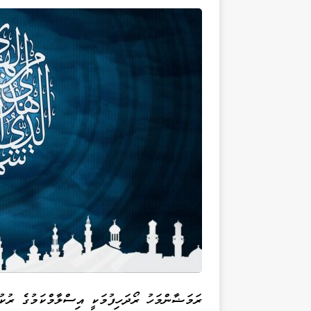
ރަމަޟާންމަހު ރޯދަހިފުމަކީ އިސްލާމްކަމުގެ ރުކު