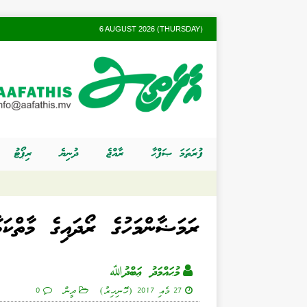
6 AUGUST 2026 (THURSDAY)
ފުރަތަމަ ޞަފްޙާ
ރާއްޖެ
ދުނިޔެ
ރިޕޯޓު
ރަމަޟާންމަހުގެ ރޯދައިގެ މާތްކަމ
މުޙައްމަދު ޢަބްދުﷲ
27 މެއި 2017 (ހޮނިހިރު)
ދީން
0