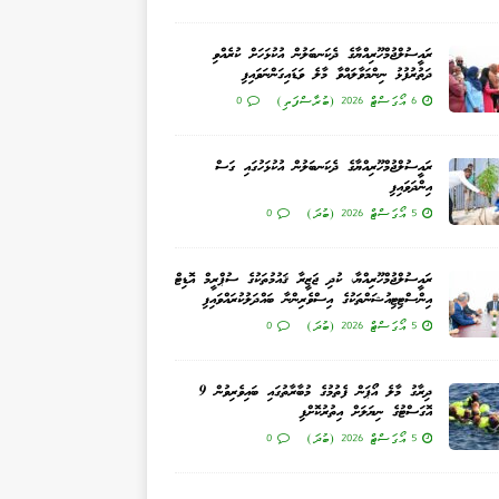
ރައީސުލްޖުމްހޫރިއްޔާގެ ދެކަނބަލުން އުކުޅަހަށް ކުރެއްވި
ދަތުރުފުޅު ނިންމަވާލައްވާ މާލެ ވަޑައިގަންނަވައިފި
6 އޯގަސްޓް 2026 (ބުރާސްފަތި)
0
ރައީސުލްޖުމްހޫރިއްޔާގެ ދެކަނބަލުން އުކުޅަހުގައި ގަސް
އިންދަވައިފި
5 އޯގަސްޓް 2026 (ބުދަ)
0
ރައީސުލްޖުމްހޫރިއްޔާ، ކުދި ޖަޒީރާ ޤައުމުތަކުގެ ސުޕްރީމް އޮޑިޓް
އިންސްޓިޓިއުޝަންތަކުގެ އިސްވެރިންނާ ބައްދަލުކުރައްވައިފި
5 އޯގަސްޓް 2026 (ބުދަ)
0
ދިރާގު މާލެ އޯޕަން ފެތުމުގެ މުބާރާތުގައި ބައިވެރިވުން 9
އޮގަސްޓުގެ ނިޔަލަށް އިތުރުކޮށްފި
5 އޯގަސްޓް 2026 (ބުދަ)
0