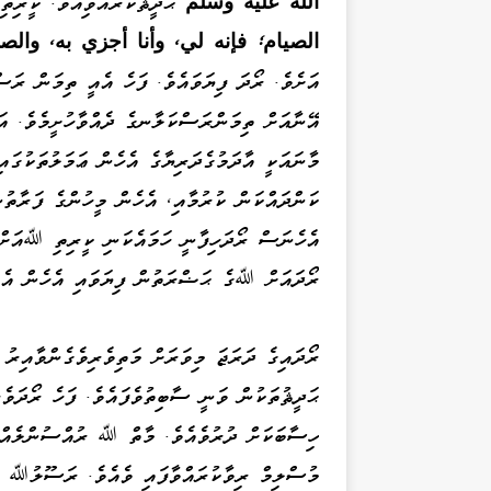
الله عليه وسلم
ޙަދީޘުކުރެއްވިއެވެ. ކީރިތ
الصيام؛ فإنه لي، وأنا أجزي به، والصيام
އަށެވެ. ރޯދަ ފިޔަވައެވެ. ފަހެ އެއީ ތިމަން ރަސ
އޭނާއަށް ތިމަންރަސްކަލާނގެ ދެއްވާހުށީމެވެ. އަ
މާނައަކީ އާދަމުގެދަރިޔާގެ އެހެން ޢަމަލުތަކުގައ
ކަންދައްކަން ކުރުމާއި، އެހެން މީހުންގެ ފަރާތު
އެހެނަސް ރޯދަހިފާނީ ހަމައެކަނި ކީރިތި ﷲއަށް 
ރޯދައަށް ﷲގެ ޙަޟްރަތުން ފިޔަވައި އެހެން އެއް
ރޯދައިގެ ދަރަޖަ މިވަރަށް މަތިވެރިވެގެންވާއިރު 
ޙަދީޘުތަކުން ވަނީ ސާބިތުވެފައެވެ. ފަހެ ރޯދަވެރ
ހިސާބަކަށް ދުރުވެއެވެ. މާތް ﷲ ރުއްސުންލެއްވި
މުސްލިމް ރިވާކުރައްވާފައި ވެއެވެ. ރަސޫލުﷲ