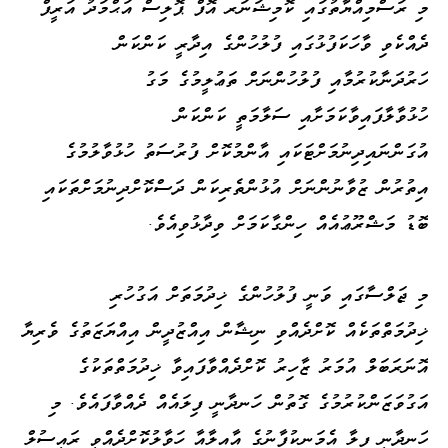
މި ރަސްމިއްޔާތުގައި ކޮމިޝަނަރ އޮފް ޕޮލިސް އަޙްމަދު އަރީފް
ދެއްކެވި ވާހަކަފުޅުގައި ފުލުހުންގެ އިދާރީ ކަންކަން
ހަރުދަނާކުރުމާއި ފުލުހުންނަށް ތަޢުލީމުގެ މަގު
ހުޅުވާލާފައިވާކަމަށާއި ސަލާމަތީ ކަންކަން
އުގަންނައިދިނުމަށްޓަކައި އާންމުކޮށް ފުރުސަތު ހުޅުވާލުމުގެ
އިތުރުން ޒުވާނުންނަށް އުޅުންތެރިކަން ދަސްކޮށްދިނުމަށްތަކައި
ބޮޑު މަޝްރޫޢުއެއް ހިންގާކަމަށް ވިދާޅުވިއެވެ.
މި ޖަލްސާގައި ވަނީ ފުލުހުންގެ ޚިދުމަތަށް އަގުހުރި
ޚިދުމަތްތަކެއް ކޮށްދެއްވި ނިޝާން އިއްޒުދީން އިއްޔަޒަތުގެ ވެރިޔާ
އޮނަރަބަލް އުމަރު ޒާހިރު ކޮށްދެއްވާފައިވާ ޚިދުމަތްތަކުގެ
އަގުވަޒަންކުރުމުގެ ގޮތުން ހަނދާނީ ފިލައެއް ދެއްވާފައެވެ. މި
ހަނދާނީ ފިލާ އެމަނިކުފާނުގެ އާއިލާއާ ހަވާލުކޮށްދެއްވީ ރައީސުލް