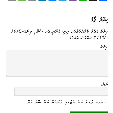
op
es
m
nk
es
le
be
ha
ce
y
sa
ail
ed
se
gr
r
ts
bo
Li
ge
I
ng
a
A
ok
ޚިޔާލު ފޯމު
nk
n
er
m
pp
ޚިޔާލު ފައުޅު ކުރެއްވުމުގައި ދީނީ، ޤާނޫނީ އަދި ސުލޫކީ މިންގަނޑުތަކަށް
ސަމާލުކަން ދެއްވުން އެދެމެވެ.
ޚިޔާލު:
ނަން:
ދެވަނަ ފަހަރު ނަން ނުޖަހައި ވާނޭހެން ނަން ސޭވް ކުރޭ.