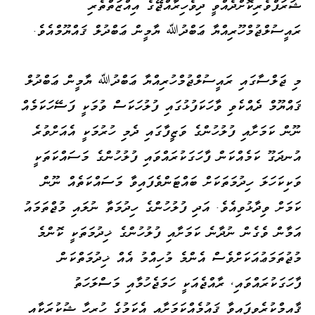
ޝަރަފްވެރިކޮށްދެއްވީ ދިވެހިރާއްޖޭގެ އިއްޒަތްތެރި
ރައީސުލްޖުމްހޫރިއްޔާ ޢަބްދުﷲ ޔާމީން ޢަބްދުލް ޤައްޔޫމްއެވެ.
މި ޖަލްސާގައި ރައީސުލްޖުމްހުރިއްޔާ ޢަބްދުﷲ ޔާމީން ޢަބްދުލް
ޤައްޔޫމް ދެއްކެވި ވާހަކަފުޅުގައި ފުލުހަކަސް ވުމަކީ ފަސޭހަކަމެއް
ނޫން ކަމަށާއި ފުލުހުންގެ ވަޒީފާގައި ދެމި ހުރުމަކީ އެއަށްވުރެ
އުނދަގޫ ކަމެއްކަން ފާހަގަކުރައްވައި ފުލުހުންގެ މަސައްކަތަކީ
ވަކިކަހަލަ ހިދުމަތަކަށް ބައްޓަންވެފައިވާ މަސައްކަތެއް ނޫން
ކަމަށް ވިދާޅުވިއެވެ. އަދި ފުލުހުންގެ ހިދުމަތާ ނުލައި މުޖްތަމައު
އަމާން ވެގެން ނުދާނެ ކަމަށާއި ފުލުހުންގެ ޚިދުމަތަކީ ކޮންމެ
މުޖުތަމަޢުއަކަށްވެސް އެންމެ މުހިއްމު އެއް ޚިދުމަތްކަން
ފާހަގަކުރައްވައި، ރާއްޖެއަކީ ހަމަޖެހުމާއި މަސްލަހަތު
ޤާއިމްކުރެވިފައިވާ ޤައުމެއްކަމަށާއި އެކަމުގެ ހުރިހާ ޝުކުރަކާއި