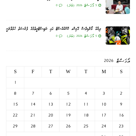
5 އޯގަސްޓް 2026 (ބުދަ)
0
ދިރާގު މޯލްޑިވްސް ގޭމިންގ ކޮންކުއެސްޓް ގައި ރަޖިސްޓްރީވުމުގެ ފުރުސަތު ހުޅުވާލަނީ
5 އޯގަސްޓް 2026 (ބުދަ)
0
އޯގަސްޓް 2026
S
F
T
W
T
M
S
1
8
7
6
5
4
3
2
15
14
13
12
11
10
9
22
21
20
19
18
17
16
29
28
27
26
25
24
23