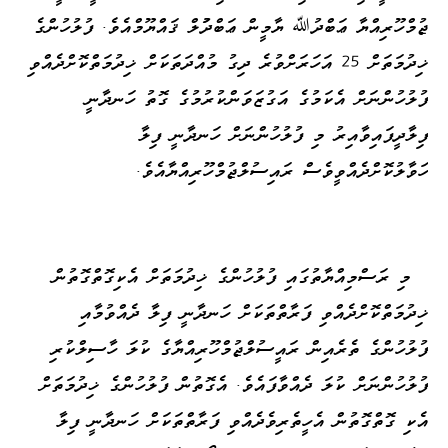
ޖުމްހޫރިއްޔާ ޢަބްދުﷲ ޔާމީން ޢަބްދުުލް ޤައްޔޫމްއެވެ. ފުލުހުންގެ
ޚިދުމަތަށް 25 އަހަރަށްވުރެ ދިގު މުއްދަތަކަށް ޚިދުމަތްކޮށްދެއްވި
ފުލުހުންނަށް އެކަމުގެ އަގުޒަވަންކުރުމުގެ ގޮތު ހަނދާނީ
ފިލާދީފައިވާއިރު މި ފުލުހުންނަށް ހަނދާނީ ފިލާ
ހަވާލުކޮށްދެއްވީވެސް ރައިސުލްޖުމްހޫރިއްޔާއެވެ.
މި ރަސްމިއްޔާތުގައި ފުލުހުންގެ ޚިދުމަތަށް އެކިގޮތްގޮތުން
ޚިދުމަތްކޮށްދެއްވި ފަރާތްތަކަށް ހަނދާނީ ފިލާ ދެއްވުމާއި
ފުލުހުންގެ ތެރެއިން ރައީސުލްޖުމްހޫރިއްޔާގެ ކުލަ ހާސިލްކުރި
ފުލުހުންނަށް ކުލަ ދެއްވާފައެވެ. އެގޮތުން ފުލުހުންގެ ޚިދުމަތަށް
އެކި ގޮތްގޮތުން އެހީތެރިވެދެއްވި ފަރާތްތަކަށް ހަނދާނީ ފިލާ