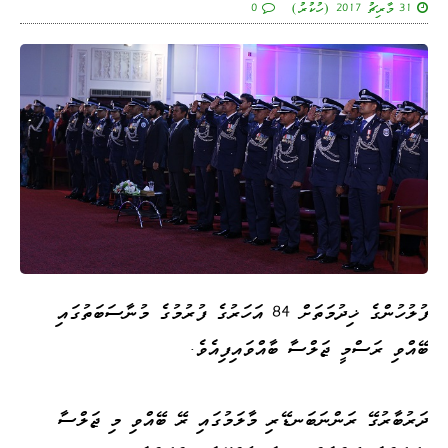
31 މާރިޗު 2017 (ހުކުރު)
0
ފުލުހުންގެ ޚިދުމަތަށް 84 އަހަރުގެ ފުރުމުގެ މުނާސަބަތުގައި
ބޭއްވި ރަސްމީ ޖަލްސާ ބާއްވައިފިއެވެ.
ދަރުބާރުގޭ ރަންނަބަނޑޭރި މާލަމުގައި ރޭ ބޭއްވި މި ޖަލްސާ