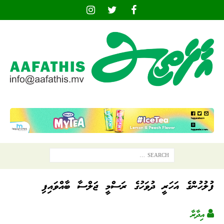
ފުލުހުންގެ އަހަރީ ދުވަހުގެ ރަސްމީ ޖަލްސާ ބާއްވައިފި
އިދާރާ