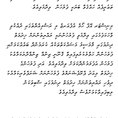
ތަޢުރީފެއް ހައްޤުވާ ބަޔަކީ ފުލުހުން ވިދާޅުވިއެވެ.
މިނިސްޓަރ އޮފް ހޯމް އެފެއަރޒް މި ރަސްމިއްޔާތުގައި ދެއްކެވި
ވާހަކަފުޅުގައި ވިދާޅުވީ ފުލުހުންނަކީ ރައްޔިތުންނަށް ޚިދުމަތް
ދިނުމުގައި ލާމަސީލު މަސައްކަތްތަކެއް ކުރަމުންދާ ބައެއްކަމަށާއި
ފުލުހުންނާ ހަވާލުކުރެވިފައިވާ ޤާނޫނީ ޒިންމާ ޒިންމާދާރުކަމާއެކު
ފުލުހުން އުފުލަމުންދާކަމަށް ވިދާޅުވިއެވެ. އަދި ފުލުހުންގެ
ޚިދުމަތް މިއަދު ޕްރޮފެޝަނަލްވެ ފުލުހުންނަށް ޝަރަފްވެރިކަމާއެކު
ދިވެހި ރައްޔިތުންނަށް ޚިދުމަތް ދިނުމުގައި ސާބިތުކަން
ލިބިފައިވާކަމަށްވެސް ވިދާޅުވިއެވެ.