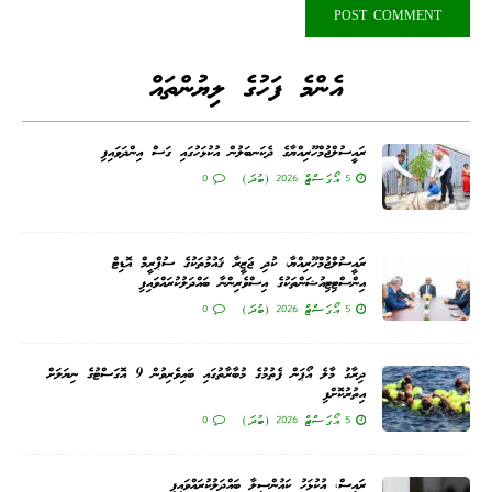
އެންމެ ފަހުގެ ލިޔުންތައް
ރައީސުލްޖުމްހޫރިއްޔާގެ ދެކަނބަލުން އުކުޅަހުގައި ގަސް އިންދަވައިފި
5 އޯގަސްޓް 2026 (ބުދަ)
0
ރައީސުލްޖުމްހޫރިއްޔާ، ކުދި ޖަޒީރާ ޤައުމުތަކުގެ ސުޕްރީމް އޮޑިޓް
އިންސްޓިޓިއުޝަންތަކުގެ އިސްވެރިންނާ ބައްދަލުކުރައްވައިފި
5 އޯގަސްޓް 2026 (ބުދަ)
0
ދިރާގު މާލެ އޯޕަން ފެތުމުގެ މުބާރާތުގައި ބައިވެރިވުން 9 އޮގަސްޓުގެ ނިޔަލަށް
އިތުރުކޮށްފި
5 އޯގަސްޓް 2026 (ބުދަ)
0
ރައީސް، އުކުޅަހު ކައުންސިލާ ބައްދަލުކުރައްވައިފި