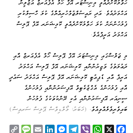
ހަވާލުކޮށްދެއްވީ މިނިސްޓަރ އޮފް ހޯމް އެފެއަރޒް އަޒްލީން
އަޙްމަދުއެވެ. އަދި ރައީސުލްޖުމްހުރިއްޔާގެ ކުލަ ހާސިލްކުރި
ފުލުހުންނަށް ކުލަ ހަވާލުކޮށްދެއްވީ ކޮމިޝަނަރ އޮފް ޕޮލިސް
އަޙްމަދު އަރީފްއެވެ.
މި ޖަލްސާގައި މިނިސްޓަރަ އޮފް ޕޮލިސް ހޯމް އެފެއަރޒް އާއި
ދަޢުލަތުގެ ވަޒީރުންނާއި ކޮމިޝަނަރ އޮފް ޕޮލިސް އަޙްމަދު
އަރީފް އާއި ޑެޕިއުޓީ ކޮމިޝަނަރ އޮފް ޕޮލިސް އަޙްމަދު ސައުދީ
އާއި ފުލުހުންގެ އެގްޒެކެޓިވް އޮފިސަރުންނާއި ފުލުހުންގެ
ސީނިއަރ އޮފިސަރުންނާއި އެކި ރޭންކުތަކުގެ ފުލުހުން
ބައިވެރިވެލެއްވިއެވެ.
(ޚަބަރު: މޯލްޑިވްސް ޕޮލިސް ސަރވިސް)
C
M
E
Li
M
Te
Vi
W
X
Fa