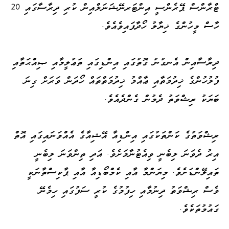
ޓްރާންސް ޕޭރެންސީ އިންޓަރނޭޝަނަލްއިން ކުރި ދިރާސާގައި 20
ހާސް މީހުންގެ ޚިޔާލު ހޯދާފައިވެއެވެ.
ދިރާސާއިން އެނގުނު ގޮތުގައި އިންޑިގައި ތަޢުލީމާއި ޞިއްޙަތާއި
ފުލުހުންގެ ޚިދުމަތާއި ޢާއްމު ޚިދުމަތްތައް ހޯދަން ވަރަށް ގިނަ
ބަޔަކު ރިޝްވަތު ދެމުން ގެންދެއެވެ.
ރިޝްވަތުގެ ކަންތަކުގައި އިންޑިއާ އޭޝިއާގެ އެއްވަނައިގައި އޮތް
އިރު ދެވަނަ ލިބެނީ ވިއެޓުނާމަށެވެ. އަދި ތިންވަނަ ލިބެނީ
ތައިލޭންޑަށެވެ. މިޔަންމާ އާއި ކެމްބޯޑިއާ އާއި ޕާކިސްތާނަކީ
ވެސް ރިޝްވަތު ދިނުމާއި ހިފުމުގެ ކުރީ ސަފުގައި ހިމެނޭ
ގައުމުތަކެވެ.