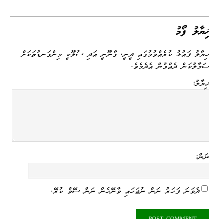
op
es
m
nk
es
le
be
ha
ce
y
sa
ail
ed
se
gr
r
ts
bo
Li
ge
I
ng
a
A
ok
ޚިޔާލު ފޯމު
nk
n
er
m
pp
ޚިޔާލު ފައުޅު ކުރެއްވުމުގައި ދީނީ، ޤާނޫނީ އަދި ސުލޫކީ މިންގަނޑުތަކަށް
ސަމާލުކަން ދެއްވުން އެދެމެވެ.
ޚިޔާލު:
ނަން:
ދެވަނަ ފަހަރު ނަން ނުޖަހައި ވާނޭހެން ނަން ސޭވް ކުރޭ.