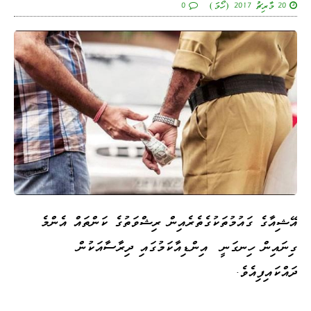
20 މާރިޗު 2017 (ހޯމަ)
0
އޭޝިއާގެ ގައުމުތަކުގެތެރެއިން ރިޝްވަތުގެ ކަންތައް އެންމެ
ގިނައިން ހިނގަނީ އިންޑިއާކަމުގައި ދިރާސާއަކުން
ދައްކައިފިއެވެ.