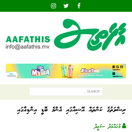
ރިޝްވަތުގެ ކަންތައް އޭޝިއާގައި އެންމެ ބޮޑީ އިންޑިއާގައި
މުޙައްމަދު ސަޢީދު