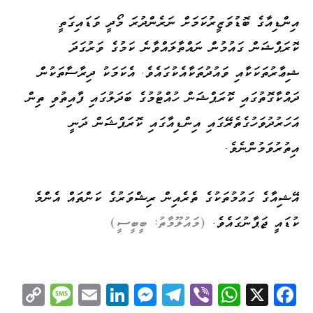
އިންޑިއާގެ ބޮޑުވަޒީރުކަމަށް ނަރެންދުރަ މޯދީ ވަޑައިގަތީ
ކޮރަޕްޝަން ގައުމުން ނައްތާލައްވާނެ ކަމުގެ ވަރުގަދަ
ޝިޢާރުތަކަކާއި ވައުދުތަކާއެކުގައެވެ. އެކަމަކު ދިރާސާތަކުން
ދައްކާގޮތުގައި ކޮރަޕްޝަން ހުއްޓުމުގެ ބަދަލުގައި ފާއިތުވި ތިން
އަހަރުދުވަހުގެތެރޭގައި އިންޑިއާގައި ކޮރަޕްޝަން ދަނީ
އިތުރުވަމުންނެވެ.
އޭޝިއާގެ ގައުމުތަކުގެ ތެރެއިން ރިޝްވަރުގެ ކަންތައް އެންމެ
ކުޑައީ ޖަޕާނުގައެވެ.
(
މައުލޫމާތު: ބީބީސީ)
C
M
E
Li
M
Te
Vi
W
X
Fa