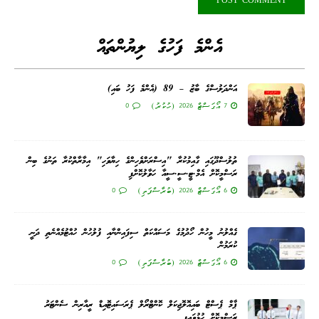
އެންމެ ފަހުގެ ލިޔުންތައް
އަންދަލުސްގެ ބާޒު – 89 (އެންމެ ފަހު ބައި)
7 އޯގަސްޓް 2026 (ހުކުރު)
0
ތުލުސްދޫގައި ގާއިމުކުރާ "އިސްރަށްވެހިންގެ ހިޔާވަހި" އިމާރާތްކުރާ ތަނުގެ ބިން
ރަސްމީކޮށް އެމް.ޓީ.ސީ.ސީއާ ހަވާލުކޮށްފި
6 އޯގަސްޓް 2026 (ބުރާސްފަތި)
0
ގެއްލުނު މީހުން ހޯދުމުގެ މަސައްކަތް ސިފައިންނާއި ފުލުހުން ހުއްޓުމެއްނެތި ދަނީ
ކުރަމުން
6 އޯގަސްޓް 2026 (ބުރާސްފަތި)
0
ޕާމް ޕެސްޓް ބައިއޮލޮޖިކަލް ކޮންޓްރޯލް ޕެރަސައިޓޮއިޑް ރީއާރިން ސެންޓަރު
ރަސްމީކޮށް ހުޅުވައިފި