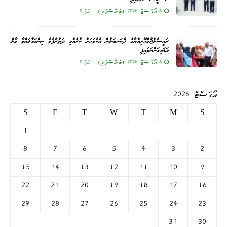
6 އޯގަސްޓް 2026 (ބުރާސްފަތި)
0
ރައީސުލްޖުމްހޫރިއްޔާގެ ދެކަނބަލުން އުކުޅަހަށް ކުރެއްވި ދަތުރުފުޅު ނިންމަވާލައްވާ މާލެ
ވަޑައިގަންނަވައިފި
6 އޯގަސްޓް 2026 (ބުރާސްފަތި)
0
އޯގަސްޓް 2026
S
F
T
W
T
M
S
1
8
7
6
5
4
3
2
15
14
13
12
11
10
9
22
21
20
19
18
17
16
29
28
27
26
25
24
23
31
30