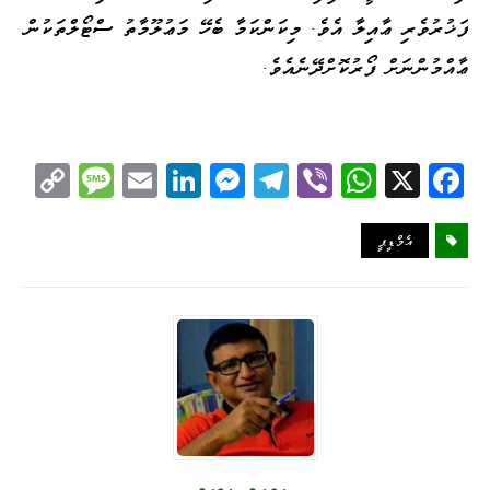
ފަޚުރުވެރި ޢާއިލާ އެވެ. މިކަންކަމާ ބެހޭ މަޢުލޫމާތު ސްޓޯލްތަކުން
ޢާއްމުންނަށް ފޯރުކޮށްދޭނެއެވެ.
C
M
E
Li
M
Te
Vi
W
X
Fa
op
es
m
nk
es
le
be
ha
ce
y
sa
ail
ed
se
gr
r
ts
bo
އެމްޑީޕީ
Li
ge
I
ng
a
A
ok
nk
n
er
m
pp