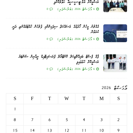
ރަސްމީކޮށް އެމް.ޓީ.ސީ.ސީއާ ހަވާލުކޮށްފި
6 އޯގަސްޓް 2026 (ބުރާސްފަތި)
0
ގެއްލުނު މީހުން ހޯދުމުގެ މަސައްކަތް ސިފައިންނާއި ފުލުހުން ހުއްޓުމެއްނެތި ދަނީ
ކުރަމުން
6 އޯގަސްޓް 2026 (ބުރާސްފަތި)
0
ޕާމް ޕެސްޓް ބައިއޮލޮޖިކަލް ކޮންޓްރޯލް ޕެރަސައިޓޮއިޑް ރީއާރިން ސެންޓަރު
ރަސްމީކޮށް ހުޅުވައިފި
6 އޯގަސްޓް 2026 (ބުރާސްފަތި)
0
އޯގަސްޓް 2026
S
F
T
W
T
M
S
1
8
7
6
5
4
3
2
15
14
13
12
11
10
9