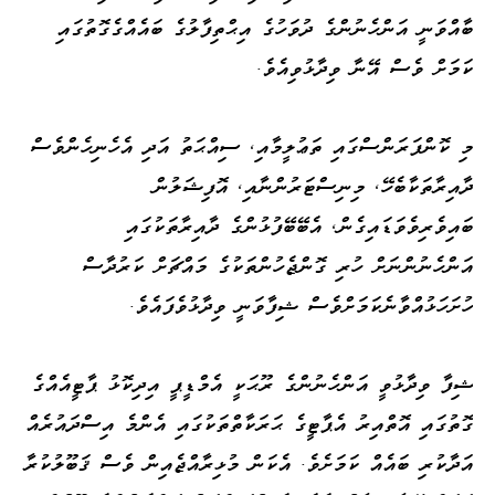
ބާއްވަނީ އަންހެނުންގެ ދުވަހުގެ އިޙްތިފާލުގެ ބައެއްގެގޮތުގައި
ކަމަށް ވެސް އޭނާ ވިދާޅުވިއެވެ.
މި ކޮންފަރަންސްގައި ތަޢުލީމާއި، ސިއްޙަތު އަދި އެހެނިހެންވެސް
ދާއިރާތަކާބެހޭ، މިނިސްޓަރުންނާއި، އޮފިޝަލުން
ބައިވެރިވެވަޑައިގެން، އެބޭބޭފުޅުންގެ ދާއިރާތަކުގައި
އަންހެނުންނަށް ހުރި ގޮންޖެހުންތަކުގެ މައްޗަށް ކަރުދާސް
ހުށަހަޅުއްވާނެކަމަށްވެސް ޝިފާވަނީ ވިދާޅުވެފައެވެ.
ޝިފާ ވިދާޅުވީ އަންހެނުންގެ ރޫޙަކީ އެމްޑީޕީ އިދިކޮޅު ޕާޓީއެއްގެ
ގޮތުގައި އޮތްއިރު އެޕާޓީގެ ޙަރަކާތްތަކުގައި އެންމެ އިސްދައުރެއް
އަދާކުރި ބައެއް ކަމަށެވެ. އެކަން މުޅިރާއްޖެއިން ވެސް ޤަބޫލުކުރާ