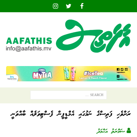
ރަށްވެހި ފަތިސްގެ ނަމުގައި އެމްޑީޕީން ފެސްޓިވަލެއް ބާއްވަނީ
ޟަމްރަތު އަޙްމަދު