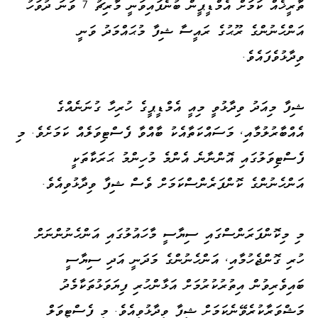
ތާރީޚެއް ކަމަށް އެމްޑީޕީން ބުނެފައިވަނީ މާރިޗު 7 ވަނަ ދުވަހު
އަންހެނުންގެ ރޫޙުގެ ރައީސާ ޝިފާ މުޙައްމަދު ވަނީ
ވިދާޅުވެފައެވެ.
ޝިފާ މިއަދު ވިދާޅުވީ މިއީ އެމްޑީޕީގެ ހުރިހާ ގުނަނެއްގެ
އެއްބާރުލުމާއި، މަސައްކަތާއެކު ބާއްވާ ފެސްޓިވަލެއް ކަމަށެވެ. މި
ފެސްޓިވަލުގައި އޮންނާނެ އެންމެ މުހިންމު ޙަރަކާތަކީ
އަންހެނުންގެ ކޮންފަރެންސްކަމަށް ވެސް ޝިފާ ވިދާޅުވިއެވެ.
މި މިކޮންފަރަންސްގައި ސިޔާސީ މާހައުލުގައި އަންހެނުންނަށް
ހުރި ގޮންޖެހުމާއި، އަންހެނުންގެ މަދަނީ އަދި ސިޔާސީ
ބައިވެރިވުން އިތުރުކުރުމަށް އަޅާންހުރި ފިޔަވަޅުތަކާމެދު
މަޝްވަރާކުރެވޭނެކަމަށް ޝިފާ ވިދާޅުވިއެވެ. މި ފެސްޓިވަލް