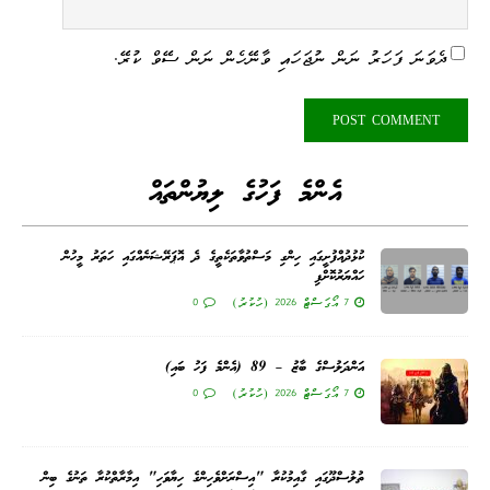
ދެވަނަ ފަހަރު ނަން ނުޖަހައި ވާނޭހެން ނަން ސޭވް ކުރޭ.
އެންމެ ފަހުގެ ލިޔުންތައް
ކުޅުދުއްފުށީގައި ހިންގި މަސްތުވާތަކެތީގެ ދެ އޮޕަރޭޝަނެއްގައި ހަތަރު މީހުން
ހައްޔަރުކޮށްފި
7 އޯގަސްޓް 2026 (ހުކުރު)
0
އަންދަލުސްގެ ބާޒު – 89 (އެންމެ ފަހު ބައި)
7 އޯގަސްޓް 2026 (ހުކުރު)
0
ތުލުސްދޫގައި ގާއިމުކުރާ "އިސްރަށްވެހިންގެ ހިޔާވަހި" އިމާރާތްކުރާ ތަނުގެ ބިން