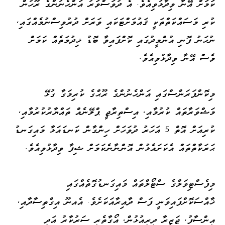
ކަމަށް އޭނާ ވިދާޅުވިއެވެ. އެ ދުވަސްވަރު އަންހެނުންގެ ރޫހުން
ކުރި މަސައްކަތްތަކީ ޤައުމަށްޓަކައި ވަރަށް ދުރުވިސްނުމެއްގައި،
ނުހަނު ފޮނި އުންމީދުގައި ކޮށްފައިވާ ބޮޑު ޚިދުމަތެއް ކަމަށް
ވެސް އޭނާ ވިދާޅުވިއެވެ.
މިކޮންފަރަންސްގައި އަންހެނުންގެ ރޫޙްގެ ކުރިމަގާ ގުޅޭ
މަޝްވަރާތައް ކުރުމާއި، އިސްތިރާޖީ ޕްލޭނެއް ތައްޔާރުކުރުމާއި،
ކުރިއަށް އޮތް 5 އަހަރު ދުވަހަށް ހިންގާން ކަނޑައަޅާ މައިގަނޑު
ޙަރަކާތްތައް އެކަށައެޅުން އޮންނާނެކަމަށް ޝިފާ ވިދާޅުވިއެވެ.
މިފެސްޓިވަލްގެ ސްޓޯލްތައް މައިގަނޑުގޮތެއްގައި
ޚާއްސަކޮށްފައިވަނީ ފަސް ދާއިރާއަކަށެވެ. އެއނޫ އިގްތިސާދާއި،
އިންސާފު، ޖަޒީރާ ދިރިއުޅުން، އޯގާތެރި ސަރުކާރު އަދި