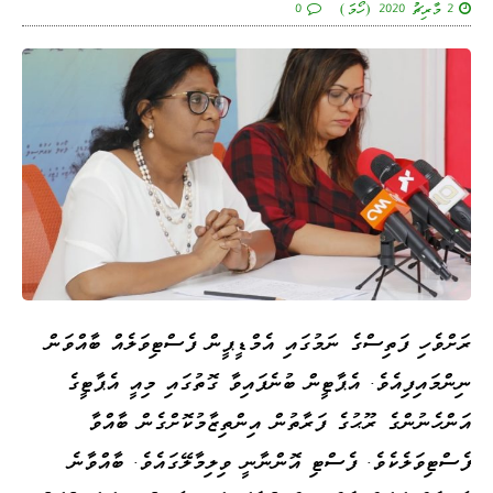
2 މާރިޗު 2020 (ހޯމަ)
0
ރަށްވެހި ފަތިސްގެ ނަމުގައި އެމްޑީޕީން ފެސްޓިވަލެއް ބާއްވަން
ނިންމައިފިއެވެ. އެޕާޓީން ބުނެފައިވާ ގޮތުގައި މިއީ އެޕާޓީގެ
އަންހެނުންގެ ރޫޙުގެ ފަރާތުން އިންތިޒާމުކޮށްގެން ބާއްވާ
ފެސްޓިވަލެކެވެ. ފެސްޓި އޮންނާނީ ވިލިމާލޭގައެވެ. ބާއްވާނެ