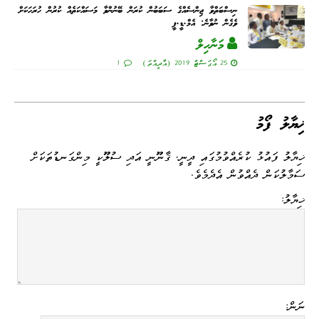
ނިސްބަތްވާ ޖިންސެއްގެ ސަބަބުން ކުރަން ބޭނުންވާ މަސައްކަތެއް ކުރުން ހުރަހަކަށް
ވެގެން ނުވާނެ: އެމް.ޑީ.ޕީ
މަނާހިލް
25 އޯގަސްޓް 2019 (އާދީއްތަ)
1
ޚިޔާލު ފޯމު
ޚިޔާލު ފައުޅު ކުރެއްވުމުގައި ދީނީ، ޤާނޫނީ އަދި ސުލޫކީ މިންގަނޑުތަކަށް
ސަމާލުކަން ދެއްވުން އެދެމެވެ.
ޚިޔާލު:
ނަން: