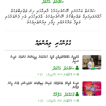
ޟަމްރަތު އަޙްމަދު
ޟަމްރަތު އަޙްމަދަކީ ނޫސްވެރިކަމުގެ ދާއިރާގައި ގިނަ ތަޖުރިބާތަކެއް
ހޯއްދަވައިފައިވާ ތަޖުރިބާކާރު ނޫސްވެރިއެކެވެ. އާފަތިހުގައި އެކި ފެންވަރުގައި
ވަޒީފާ އަދާކުރެއްވި ހީވާގި ލިޔުންތެރިއެކެވެ.
ގުޅުންހުރި ލިޔުންތައް
އެމްޑީޕީން ގަބޫލުކޮށްފައިވާނީ އޭޕީގެ ހުށަހެޅުމަށް ދީނީކަންކަން ގެންދަން: ރައީސް
ނަޝީދު
ޟަމްރަތު އަޙްމަދު
26 އޮކްޓޯބަރު 2019 (ހޮނިހިރު)
0
ރައީސް ޔާމީންގެ ވައުދުފުޅެއް: ވެރިކަން ލިބިއްޖެނަމަ ކަޅުފައިސާގައި ޖެހުނު މީހުން
ދެއްކުން
މުޙައްމަދު އަފްރާޙް
16 އޮކްޓޯބަރު 2022 (އާދީއްތަ)
0