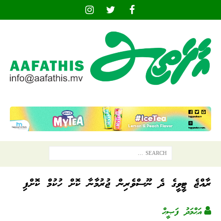
ރާއްޖެ ޓީވީގެ ދެ ނޫސްވެރިން ޖުރުމާނާ ކޮށް ހުކުމް ކޮށްފި
އަޙްމަދު ފަޞީޙް