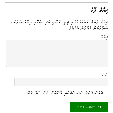
y
sa
ail
ed
se
gr
r
ts
bo
Li
ge
I
ng
a
A
ok
ޚިޔާލު ފޯމު
nk
n
er
m
pp
ޚިޔާލު ފައުޅު ކުރެއްވުމުގައި ދީނީ، ޤާނޫނީ އަދި ސުލޫކީ މިންގަނޑުތަކަށް
ސަމާލުކަން ދެއްވުން އެދެމެވެ.
ޚިޔާލު:
ނަން:
ދެވަނަ ފަހަރު ނަން ނުޖަހައި ވާނޭހެން ނަން ސޭވް ކުރޭ.