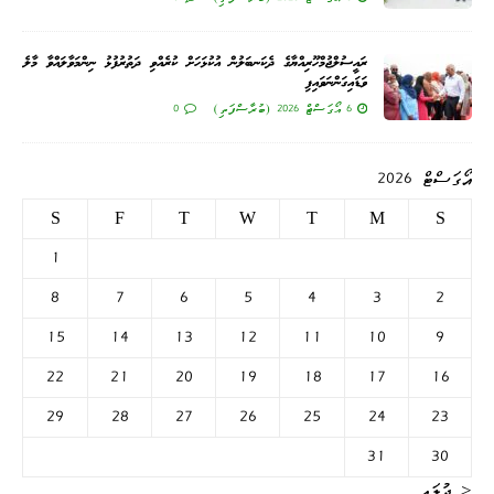
ރައީސުލްޖުމްހޫރިއްޔާގެ ދެކަނބަލުން އުކުޅަހަށް ކުރެއްވި ދަތުރުފުޅު ނިންމަވާލައްވާ މާލެ
ވަޑައިގަންނަވައިފި
6 އޯގަސްޓް 2026 (ބުރާސްފަތި)
0
އޯގަސްޓް 2026
S
F
T
W
T
M
S
1
8
7
6
5
4
3
2
15
14
13
12
11
10
9
22
21
20
19
18
17
16
29
28
27
26
25
24
23
31
30
« ޖުލައި