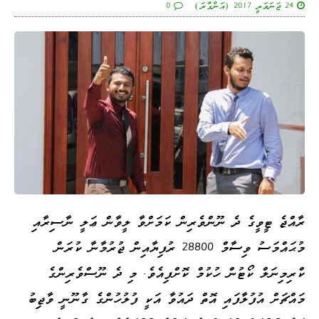
24 ޖަނަވަރީ 2017 (އަންގާރަ)
0
ރާއްޖެ ޓީވީގެ ދެ ނޫންވެރިން ކަމަށްވާ ލީވާން ޢަލީ ނާސިރާއި
މުޙައްމަސު ވިސާމް 28800 ރުފިޔާއިން ޖުރުމާނާ ކުރަން
ކްރިމިނަލް ކޯޓުން ހުކުމް ކޮށްފިއެވެ. މި ދެ ނޫސްވެރިންގެ
މައްޗަށް އުފުލާފައި އޮތް ދައުވާ އަކީ ފުލުހުންގެ ގާނޫނީ ވާޖިބު