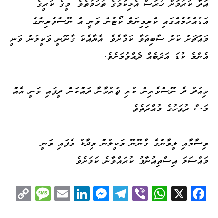
އަދާ ކުރުމަށް ހުރަސް އެޅިކަމުގެ ތުހުމަތެވެ. މީގެ ކުރީގެ
އަޑުއެހުމެއްގައި ކްރިމިނަލް ކޯޓުން ވަނީ އެ ނޫސްވެރިންގެ
މައްޗަށް ކުށް ސާބިތުވާ ކަމަާށެވެ. އެޔާއެކު ގާނޫނީ ވަކީލުން ވަނީ
އެންމެ ކުޑަ އަދަބެއް ދެއްވުމަށެވެ.
މިއަދު ދެ ނޫސްވެރިން ކުރި ޖުރުމާނާ ދައްކަން ދީފައި ވަނީ އެއް
މަސް ދުވަހުގެ މުއްދަތެވެ.
ވިސާމާއި ލީވާންގެ ގާނޫނޫ ވަކީލުން ވިދާޅު ވެފައި ވަނީ
މައްސަލަ އިސްތިއުނާފު ކުރައްވާނެ ކަމަށެވެ.
C
M
E
Li
M
Te
Vi
W
X
Fa
op
es
m
nk
es
le
be
ha
ce