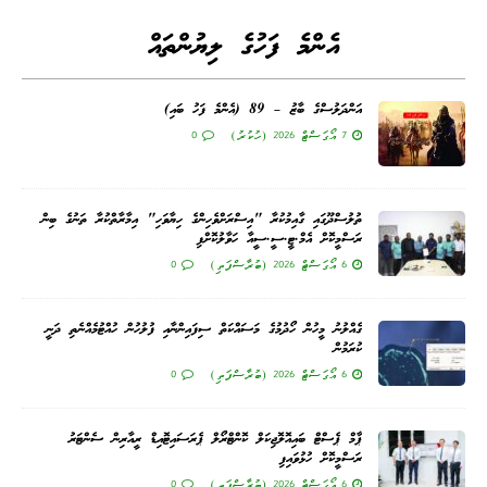
އެންމެ ފަހުގެ ލިޔުންތައް
އަންދަލުސްގެ ބާޒު – 89 (އެންމެ ފަހު ބައި)
7 އޯގަސްޓް 2026 (ހުކުރު)
0
ތުލުސްދޫގައި ގާއިމުކުރާ "އިސްރަށްވެހިންގެ ހިޔާވަހި" އިމާރާތްކުރާ ތަނުގެ ބިން
ރަސްމީކޮށް އެމް.ޓީ.ސީ.ސީއާ ހަވާލުކޮށްފި
6 އޯގަސްޓް 2026 (ބުރާސްފަތި)
0
ގެއްލުނު މީހުން ހޯދުމުގެ މަސައްކަތް ސިފައިންނާއި ފުލުހުން ހުއްޓުމެއްނެތި ދަނީ
ކުރަމުން
6 އޯގަސްޓް 2026 (ބުރާސްފަތި)
0
ޕާމް ޕެސްޓް ބައިއޮލޮޖިކަލް ކޮންޓްރޯލް ޕެރަސައިޓޮއިޑް ރީއާރިން ސެންޓަރު
ރަސްމީކޮށް ހުޅުވައިފި
6 އޯގަސްޓް 2026 (ބުރާސްފަތި)
0