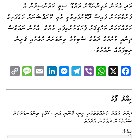
އަދި އެކަން ޔަގީންނުކޮށް އައްޑޫ ސިޓީ ކައުންސިލުން އެ
ފަރާތްތަކަށް ފައިސާ ދޫކޮށްފައިވާތީ އެއީ ކޮރަޕްޝަނަށް މަގުފަހިވާ
ކަމެއްކަމަށް ތަހްޤީޤަށް ފާހަގަކުރެވިފައި ވެއެވެ.
އެހެން ނަމަވެސް
ޖިނާއީ ކުށެއްގެ ދަޢުވާ ސާބިތުވާ މިންވަރަށް ހެއްކާއި ޤަރީނާ
ލިބިފައެއް ނުވެއެވެ.
C
M
E
Li
M
Te
Vi
W
X
Fa
op
es
m
nk
es
le
be
ha
ce
y
sa
ail
ed
se
gr
r
ts
bo
Li
ge
I
ng
a
A
ok
ޚިޔާލު ފޯމު
nk
n
er
m
pp
ޚިޔާލު ފައުޅު ކުރެއްވުމުގައި ދީނީ، ޤާނޫނީ އަދި ސުލޫކީ މިންގަނޑުތަކަށް
ސަމާލުކަން ދެއްވުން އެދެމެވެ.
ޚިޔާލު: