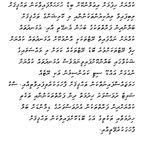
ކުއްޔަށް ހިފުމަށް އިޢުލާންކޮށް ބިޑް ހުށަހަޅާފައިވާކަން ތަޙްޤީޤަށް
ލިބިފައިވާ ލިޔެކިޔުންތަކުންނާއި މި ކޮމިޝަންގެ ތަޙްޤީޤަށް
ބަޔާންދިން ފަރާތްތަކުގެ ބަހުން އެނގޭތީ އާއި، އުޅަނދުތައް
ކުއްޔަށް ނަގާފައިވާ ރޭޓްތަކަކީ އާންމުކޮށް އުޅަނދުތައް ކުއްޔަށް
ހިފާ ރޭޓްތަކަށްވުރެ ބޮޑު ރޭޓްތަކެއް ކަމަށް މި މައްސަލައިގެ
ޝަކުވާގައި ބަޔާންކޮށްފައިވީނަމަވެސް އުޅަނދުތައް ކުއްޔަށް
ނެގުމަށް އައްޑޫ ސިޓީ ކައުންސިލުން ވަކި ރޭޓެއް
ހަމަޖައްސާފައިނުވާކަން ތަޙްޤީޤަށް ފާހަގަކުރެވިފައިވާތީއާއި، ސާކް
ސަމިޓް ދުވަސްވަރު ޚިދުމަތް ދިން ފަރާތްތަކުންނާއި ތަކެތި
ކުއްޔަށްދިން ފަރާތްތަކުން އެދުވަސްވަރުގެ ޑިމާންޑަށް ބަލާ
ޚިދުމަތާއި ތަކެތީގެ އަގު ބޮޑުކޮށްފައިވާކަން ތަޙްޤީޤަށް
ފާހަގަކުރެވޭތީއާއި،