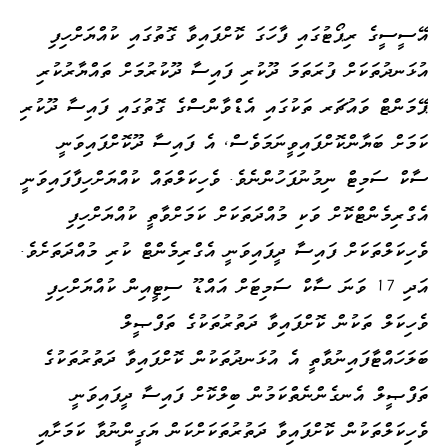
އޭސީސީގެ ރިޕޯޓުގައި ފާހަގަ ކޮށްފައިވާ ގޮތުގައި ކުއްޔަށްހިފި
އުޅަނދުތަކަށް ފުރަތަމަ ދޫކުރި ފައިސާ ދޫކުރުމަށް ތައްޔާރުކުރި
ޕޭމަންޓް ވައުޗަރ ތަކުގައި އެޑްވާންސްގެ ގޮތުގައި ފައިސާ ދޫކުރި
ކަމަށް ބަޔާންކޮށްފައިވީނަމަވެސް، އެ ފައިސާ ދޫކޮށްފައިވަނީ
ސާކް ސަމިޓް ނިމުނުފަހުންނެވެ. ވެހިކަލްތައް ކުއްޔަށްހިފާފައިވަނީ
އެގްރިމެންޓްކޮށް ވަކި މުއްދަތަކަށް ކަމަށްވާތީ ކުއްޔަށްހިފި
ވެހިކަލްތަކަށް ފައިސާ ދީފައިވަނީ އެގްރިމެންޓް ކުރި މުއްދަތަށެވެ.
އަދި 17 ވަނަ ސާކް ސަމިޓަށް އައްޑޫ ސިޓީއިން ކުއްޔަށްހިފި
ވެހިކަލް ތަކުން ކޮށްފައިވާ ދަތުރުތަކުގެ ތަފްޞީލް
ބަލަހައްޓާފައިނުވާތީ އެ އުޅަނދުތަކުން ކޮށްފައިވާ ދަތުރުތަކުގެ
ތަފްޞީލް އެނގެންނެތްކަމުން ބިލްކޮށް ފައިސާ ދީފައިވަނީ
ވެހިކަލްތަކުން ކޮށްފައިވާ ދަތުރުތަކަށްކަން ޔަގީންނުވާ ކަމަށާއި