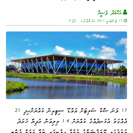
އަޙްމަދު ފަޞީޙް
17 ޖަނަވަރީ 2017 (އަންގާރަ)
0
17 ވަނަ ސާކް ސަމިޓަށް އައްޑޫ ސިޓީއިން ކުއްޔަށްހިފި 21
އެއްގަމު އުޅަނދެއްގެ ކުއްޔަށް 1.4 މިލިއަން ރުފިޔާ ޚަރަދު
ކުރުމުގައި ކޮރަޕްޝަންގެ ކުށެއް ހިމެނިފައި ނުވާ ކަމަށް އެންޓި