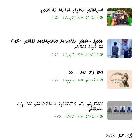
ކެނދިކުޅުދޫގައި ތަރައްޤީކުރި ކުޑަކުދިންގެ ޕާކް ހުޅުވައިފި
8 އޯގަސްޓް 2026 (ހޮނިހިރު)
0
މަގުމަތީގެ ސަލާމަތާއި ރައްކާތެރިކަމަށް ހޭލުންތެރިކުރުވުމަށް ހުޅުމާލޭގައި “ރޯޑްޝޯ”
އެއް ކުރިއަށް ގެންގޮސްފި
8 އޯގަސްޓް 2026 (ހޮނިހިރު)
0
އެންމެ ފަހުގެ ޙަމަލާ – 55
8 އޯގަސްޓް 2026 (ހޮނިހިރު)
0
ކުޅުދުއްފުށީގައި ހިންގި މަސްތުވާތަކެތީގެ ދެ އޮޕަރޭޝަނެއްގައި ހަތަރު މީހުން
ހައްޔަރުކޮށްފި
7 އޯގަސްޓް 2026 (ހުކުރު)
0
އޯގަސްޓް 2026