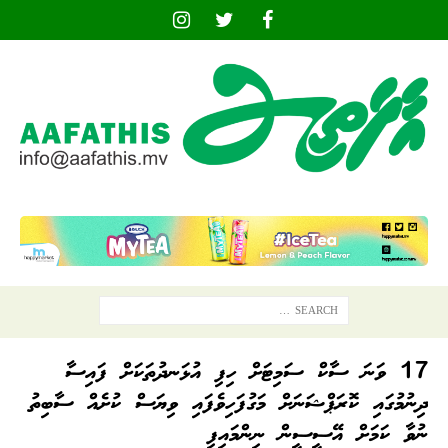
17 ވަނަ ސާކް ސަމިޓަށް ހިފި އުޅަނދުތަކަށް ފައިސާ
ދިނުމުގައި ކޮރަޕްޝަނަށް މަގުފަހިވެފައި ވިޔަސް ކުށެއް ސާބިތު
ނުވާ ކަމަށް އޭސީސީން ނިންމައިފި