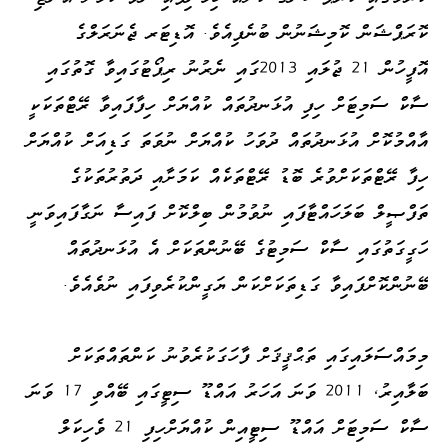
ކޮރަޕްޝަން ކޮމިޝަނުން ބުނެފިއެވެ. އޮޑިޓަރ ޖެނަރަލްގެ
އޮފީހުން 21 ޖުލައި 2013ގައި ނެރުނު ރިޕޯޓުގައިވާ ގޮތުގައި
ސާކް ސަމިޓަށް ހިފި އުޅަނދުތައް ކުއްޔަށް ހިފާފައިވާ ރޭޓްތަކަކީ
އާއްމުކޮށް އުޅަނދުތައް ދުވަހު ކުއްޔަށް ނުވަތަ ގަޑިއަށް ކުއްޔަށް
ހިފާ ރޭޓްތަކަށްވުރެ ބޮޑު ރޭޓްތަކެއް ކަމަށާއި ދަތުރުތަކުގެ
ތަފްޞީލް ބަލަހައްޓާފައި ނުވުމުން ބިލްކޮށް ފައިސާ ނަގާފައިވަނީ
ހަގީގަތުގައި ސާކް ސަމިޓުގެ ބޭނުންތަކަށް އެ އުޅަނދުތައް
ބޭނުންކޮށްފައިވާ ގަޑިތަކަށްކަން ޔަގީންކުރެވިފައި ނުވެއެވެ.
މިމައްސަލައިގައި ތަޙްޤީޤަށް ފާހަގަކުރެވުނު ކަންތައްތަކަށް
ބަލާއިރު، 2011 ވަނަ އަހަރު އައްޑޫ ސިޓީގައި ބޭއްވި 17 ވަނަ
ސާކް ސަމިޓަށް އައްޑޫ ސިޓީއިން ކުއްޔަށްހިފި 21 ވެހިކަލް