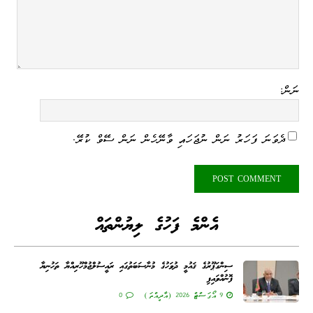
ނަން:
ދެވަނަ ފަހަރު ނަން ނުޖަހައި ވާނޭހެން ނަން ސޭވް ކުރޭ.
އެންމެ ފަހުގެ ލިޔުންތައް
ސިންގަޕޫރުގެ ޤައުމީ ދުވަހުގެ މުނާސަބަތުގައި ރައީސުލްޖުމްހޫރިއްޔާ ތަހުނިޔާ
ފޮނުއްވައިފި
9 އޯގަސްޓް 2026 (އާދީއްތަ)
0