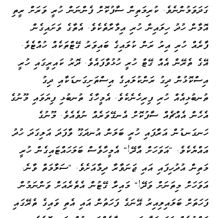
ގަދަވަމުންނެވެ. ކުރިމަތިން ސާފުކޮށް ފެންނަން ހުރީ ވަރަށް ރީތި
އޮމާން ހުދު ހިލައިން ހުރި އިމާރާތެކެވެ. އެތާގެ ވަށައިގެން
ފާރެއް ހުރި އިރު ރަން ކުލައިގެ ބައިވަރު ގޭޓްތަކެއް ހުއްޓެވެ.
އޭގެ ތެރޭން އެއް ގޭޓް ހުރީ ހުޅުވާފައެވެ. ދޮރު ކައިރީގައި ހުރީ
އިސްކޮޅުން ދިގު ރަންކުލައިގެ އިސްތަށިގަނޑަކާއި ދިގު
ތުނބުޅިއެއް ހުރި ފިރިހެނެކެވެ. އެމީހާގެ ތުނބުޅި ފިޔަވައި މޫނުގެ
އެހެން އެއްޗެއް ސާފުކޮށް އެނގޭވަރެއް ނުވެއެވެ. މޫނުގެ
ހަނގަނޑުން އަރާފައި ހުރީ ބަލަން އުނދަގޫ ވާފަދަ އަލިގަދަ ހުދު
އައްޔެކެވެ. "އަވަހަށް އާދޭ!" އެމީހާވެސް ބަލަހައްޓައިގެން ހުރީ
މަތިން އުދުހިފައި އައި ޖަނަވާރާ ދިމާއަށެވެ. "ސަލާމަތް ވާނެ.
އަވަހަށް މިތަނަށް ވަދޭ!" މައިރާ ގޭޓުން އެތެރެއަށް ވަންނަމުން
ފަހަތަށް ބަލައިލިއިރު އޭނަގެ ފަހަތުން އައި އެތި ވައިގެ ތެރޭގައި