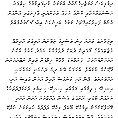
ދިމާވިޔަސް ހަމަޖެހިގެންހުރެ އެކަމަކާ ކުރިމަތިލުމުގެ ހިތްވަރު
ހުސްނުވުމާކަމާއި ކޮންމެ ކަމެއް ވަމުންދަނީ އާޚިރުގައި އޭނާއަށް
އެންމެ ފައިދާހުރިގޮތަށް ކަމުގެ ޔަޤީންކަން އިޙުސާސްކުރެވެއެވެ.
މިޒަމާނުގެ ވަރަށް ގިނަ މުސްލިމް ޒުވާނުން އަމިއްލަ އާއިލާއާ
މުޖުތަމަޢުގެ ލޯމަތިން ދުރަށް ދެވުމާއެކު ނަމާދު ކުރުމާ އެހެން
އަޅުކަންތަކާމެދު ފަރުވާކުޑަ ވާގޮތާ ޚިލާފަށް މައިރާ ނަމާދުކުރުން
ދޫކޮށެއް ނުލައެވެ. އެކަމަކު އޭނަ ދީން ދަންނަނީ ހަމައެކަނި
އެހާވަރަށެވެ. އޭނާ އަކީ ތަނަވަސް އާއިލާ އަކުން އައިސް ހުރި،
އިނގިރޭސި ފިލްމާއި ލަވާއާއި އިނގިރޭސި ޚިޔާލީ ވާހަކަފޮތްތަކުގެ
ތެރެއަށް ބޮޑުވި، ޔޫރަޕްގެ ފެޝަނާ އެއްގޮތަށް ހެދުން އަޅައި
މޭކަޕްކޮށްގެން ތިމާއެކޭ ޔޫރަޕް މީހެކޭ ތަފާތެއް ހުރިކަމަށް ނުދެކޭ
ކުއްޖެކެވެ. އޭނާ ކިޔަވަނީވެސް އިންގްލިސް ލިޓްރޭޗަރ އެވެ. މި