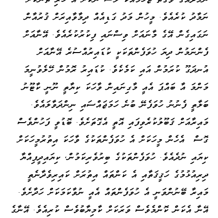
ނަމާދު ކުރެއެވެ. މީހުން މަދު ގަޑިއެއް ދިމާވާއިރަށް ޤުރުއާން
ނަގައިގެން އޭގެ މާނައަށް ވިސްނައި ފިކުރުކުރެއެވެ. އޭނާއަށް
ފެންނަމުން ދިޔަ ހުވަފެންތަކަކީ ކުޑައިރުއްސުރެ އޭނާއަށް
އުނދަގޫ ކުރަމުން އައި ކަމެކެވެ. ކުޑައިރު ރޮމުން ހޭލެވުނީމަ
މަންމަ އާ ބައްޕަ އެއީ މާގިނައިން ވާހަކަ ކިޔާތީ ނޫނީ ކާޓޫނު
ބަލާތީ ފެނުނު ހުވަފެނޭ ބުނެ ހަމަޖައްސައި ނިންދަވާލައެވެ.
މައިރާއަށް ޤަބޫލުކުރެވިފައި އޮތީ އެގޮތަށެވެ. ބޮޑުވީ ފަހުންވެސް
ގޮސް އެހެން މީހަކަށް އެ ހުވަފެންތަކުގެ ވާހަކަ އިތުރުމީހަކަށް
ކިޔައި ނުދެއެވެ. ހުވަފެންތަކުގެ ބިރުވެރިކަމުން، ކިޔައިދީފިއްޔާ
ދިރިއުޅުމުގެ ހަޤީޤަތާއި އެ ކަންތައް އިތުރަށް ކައިރިވެދާނެތީ
މައިރާ ބޭނުންވަނީ އެ ހުވަފެންތައް އެއީ ނުވާކަމަކަށް ހަދާށެވެ.
އޭނާ އެކަން ކޮންމެވެސް ވަރަކަށް ކާމިޔާބުވެސް ކުރިއެވެ. އޭނާގެ