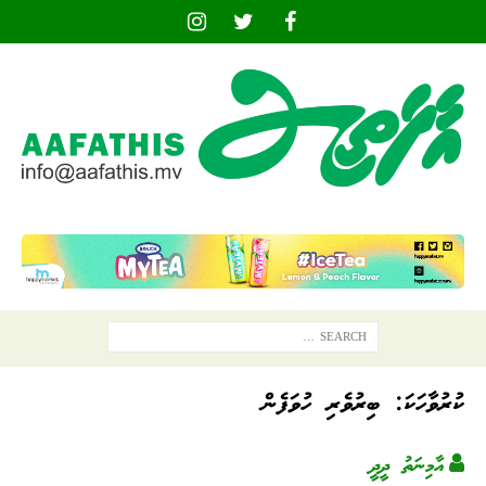
ކުރުވާހަކަ: ބިރުވެރި ހުވަފެން
އާމިނަތު ދީދީ