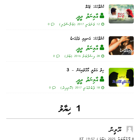
ކުރުވާހަކަ: ޒަޚަމް
އާމިނަތު ދީދީ
12 ޖަނަވަރީ 2017 (ބުރާސްފަތި)
0
ކުރުވާހަކަ: އަނދިރި ވަޅުގަނޑު
އާމިނަތު ދީދީ
28 ޑިސެމްބަރު 2016 (ބުދަ)
0
ހިތް އަތުލީ އޯގާތެރިކަން – 3
އާމިނަތު ދީދީ
18 ފެބުރުއަރީ 2017 (ހޮނިހިރު)
0
1 ޚިޔާލު
ޔޫލީން
8 އޮކްޓޯބަރު 2025 (ބުދަ) AT 19:57