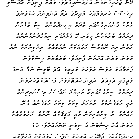
އޭނާ ޖަހައިގަނެގެން އުދުއްސައިގަތެވެ. މެޔަށް ފިނިފެން އޮއްސާލި
އިޙުސާސް ކުރެވުމާއެކު މައިރާގެ ދެލޯ ތަންމިނަށް ހުޅުވުނެވެ.
އެއާކު ފުންމައިގެންފައި ތެދުވެ އިށީނދެވުނެވެ. ހިތް ތެޅެމުން
ދިޔަލެއް ބާރުކަމުން ހީވަނީ މޭ ފަޅާލާފައި ނިކުމެދާނެހެންނެވެ.
ލަމުން ދިޔަ ނޭވާވެސް ހަމައަކަށް ނުލެވެއެވެ. އިޚްތިޔާރަކާ ނުލާ
ލޮލުން ކަރުނަ އޮހޮރެން ފެށިއެވެ. ބާރުބާރަށް ގިސްލެވެން
ފެށުމާއެކު އަވަސް އަވަހަށް ކައިރީގަ އޮތް ބާލީސް ނަގާ އަނގަ
މަތީގައި އެޅިއެވެ. ރުއިން ހުއްޓާލުމަށް މަސައްކަތްކުރަމުން
ދިޔައެވެ. ބިރުގެންފައިވާ އަމިއްލަ ނަފްސަށް ވިސްނައިދިނެވެ.
އެއީ ހުވަފެނެކެވެ. އެކަހަލަ ކިތައް ކިތައް ހުވަފެނެއް ފެނޭ
ހެއްޔެވެ. އެ ބިރުވެރިކަން އެއީ ޙަޤީޤަތެއް ނޫނެވެ. ހޭލެވުމާއެކު
އެކަން އެހާ ހިސާބުން އެ ނިމުނީ ނޫންހެއްޔެވެ. ކުޑަ
ހިނދުކޮޅެއްގެ ތެރޭގައި އަމިއްލަ ނަފްސު ހަމައަކަށް އަޅުވާލައި