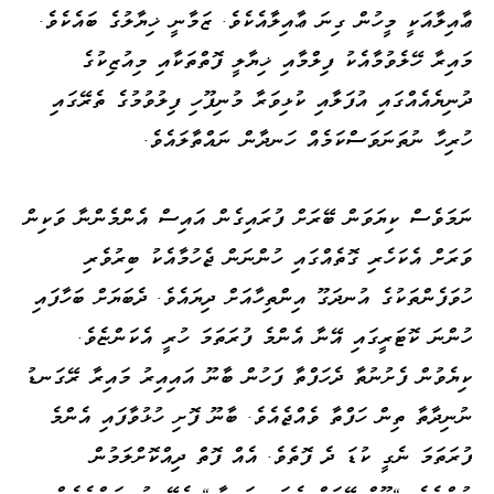
ޢާއިލާއަކީ މީހުން ގިނަ ޢާއިލާއެކެވެ. ޒަމާނީ ޚިޔާލުގެ ބައެކެވެ.
މައިރާ ހޭލެވުމާއެކު ފިލްމާއި ޚިޔާލީ ފޮތްތަކާއި މިއުޒިކުގެ
ދުނިޔެއެއްގައި އުފަލާއި ކުޅިވަރާ މުނިފޫހި ފިލުވުމުގެ ތެރޭގައި
ހުރިހާ ނުތަނަވަސްކަމެއް ހަނދާން ނައްތާލައެވެ.
ނަމަވެސް ކިޔަވަން ބޭރަށް ފުރައިގެން އައިސް އެންމެންނާ ވަކިން
ވަރަށް އެކަހެރި ގޮތެއްގައި ހުންނަން ޖެހުމާއެކު ބިރުވެރި
ހުވަފެންތަކުގެ އުނދަގޫ އިންތިހާއަށް ދިޔައެވެ. ދެބަޔަށް ބަހާފައި
ހުންނަ ކޮޓަރީގައި އޭނާ އެންމެ ފުރަތަމަ ހުރީ އެކަންޏެވެ.
ކިޔެވުން ފެށުނުތާ ދެހަފްތާ ފަހުން ބާނޫ އައިއިރު މައިރާ ރޭގަނޑު
ނުނިދާތާ ތިން ހަފްތާ ވެއްޖެއެވެ. ބާނޫ ފޮށި ހުޅުވާފައި އެންމެ
ފުރަތަމަ ނެގީ ކުޑަ ދެ ފޮތެވެ. އެއް ފޮތް ދިއްކޮށްލަމުން