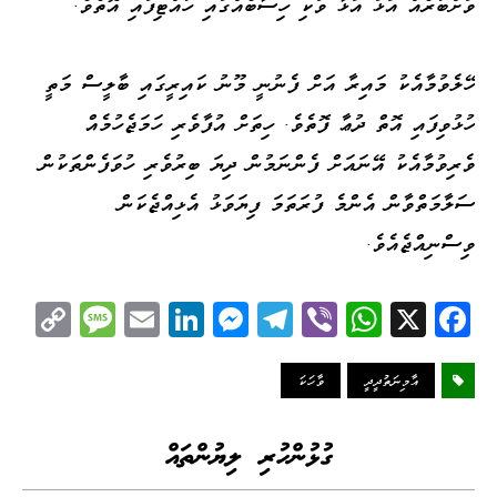
ވަށްބުރެއް އަޅަ އަޅާ ވަކި ހިސާބެއްގައި ހުއްޓިފައި އޮތެވެ.
ހޭލެވުމާއެކު މައިރާ އަށް ފެނުނީ މޫނު ކައިރީގައި ބާލީސް މަތީ
ހުޅުވިފައި އޮތް ދުޢާ ފޮތެވެ. ހިތަށް އުފާވެރި ހަމަޖެހުމެއް
ވެރިވުމާއެކު އޭނައަށް ފެންނަމުން ދިޔަ ބިރުވެރި ހުވަފެންތަކުން
ސަލާމަތްވާން އެންމެ ފުރަތަމަ ފިޔަވަޅު އެޅިއްޖެކަން
ވިސްނިއްޖެއެވެ.
C
M
E
Li
M
Te
Vi
W
X
Fa
op
es
m
nk
es
le
be
ha
ce
y
sa
ail
ed
se
gr
r
ts
bo
އާމިނަތުދީދީ
ވާހަކަ
Li
ge
I
ng
a
A
ok
nk
n
er
m
pp
ގުޅުންހުރި ލިޔުންތައް