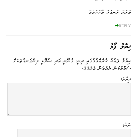
ވަރަށް ރަނގަޅު ވާހަކައެއް
REPLY
ޚިޔާލު ފޯމު
ޚިޔާލު ފައުޅު ކުރެއްވުމުގައި ދީނީ، ޤާނޫނީ އަދި ސުލޫކީ މިންގަނޑުތަކަށް
ސަމާލުކަން ދެއްވުން އެދެމެވެ.
ޚިޔާލު:
ނަން: