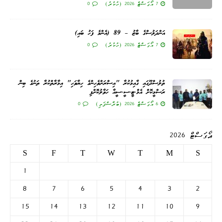
7 އޯގަސްޓް 2026 (ހުކުރު)
0
އަންދަލުސްގެ ބާޒު – 89 (އެންމެ ފަހު ބައި)
7 އޯގަސްޓް 2026 (ހުކުރު)
0
ތުލުސްދޫގައި ގާއިމުކުރާ "އިސްރަށްވެހިންގެ ހިޔާވަހި" އިމާރާތްކުރާ ތަނުގެ ބިން
ރަސްމީކޮށް އެމް.ޓީ.ސީ.ސީއާ ހަވާލުކޮށްފި
6 އޯގަސްޓް 2026 (ބުރާސްފަތި)
0
އޯގަސްޓް 2026
S
F
T
W
T
M
S
1
8
7
6
5
4
3
2
15
14
13
12
11
10
9