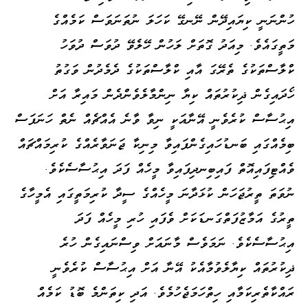
ހުންނަނީ ކިޔައިދޭން ނޭނގޭ ކަހަލަ ނުތަނަވަސް ކަމެއްގެ
މަތީގައެވެ. މިއަދު ގޮތަށް ލަހުން ހޭލެވޭ ދުވަސް ދުވަހު
ކްލާސްތަކުގެ ތެރޭގަ އާއި ކްލާސްތަކުގެ ދެމެދުން ވަގުތު
ހޯދައިގެން ޛިކުރުތައް ކިޔާ ނިންމާލެވެންދެން މައިރާ އަށް
އިޙުސާސް ކުރެވެނީ އޭނާއަކީ ނިވާ ވާނެ އެއްޗެއް ނެތް ހަނަފަސް
ބިމެއްގައި ބަނޑުހައިގެންފައިވާ މިނިކާ ޖަނަވާރެއްގެ ކުރިމައްޗައް
ވެއްޓިފައިއޮތް ފައިބިނދިފައިވާ މީހެއް ފަދަ އިޙުސާސެކެވެ.
ނުވަތަ ތީރުޖަހަން ކުޅަދާނަ މީހެއްގެ ސީދާ ކުރިމަތީގައި އެމީހާގެ
ތީރުގެ އަމާޒުފަތްގަނޑަކަށް ވެފައި ހުރި މީހެއް ފަދަ
އިޙުސާސެކެވެ. ނަމަވެސް މާނައަށް ވިސްނައިގެން ހުރެ
ޛިކުރުތައް ކިޔާލެވުމާއެކު އޭނާ އަށް އިޙުސާސް ކުރެވެނީ
ރައްކާތެރިކަމާއި ހިތްހަމަޖެހުމެވެ. އަދި ކިތަންމެ ބޮޑު ކަމެއް