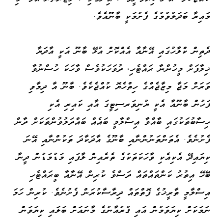
މައިރާ ބަދަލުވުމުގެ ފެށުމަކީ ބާނޫއެވެ.
ދެތިން ކްލާހުގައި އޭނާއާ އެއްކޮށް އުޅޭ ބާނޫ އަކީ އާދަޔާ
ޚިލާފަށް މީހުންނާ ރައްޓެހި، ދުވަހަކުވެސް ވާހަކަ ހުސްނުވާ
ވަރަށް މަޖާ މިޒާޖެއްގެ ހިތްހެޔޮ ކުއްޖެކެވެ. ބާނޫ އާ ދިމާވި
ފަހުން ބާނޫއާ އެކީ ޔުނިވަރސިޓީގަ އާއި ކައިރި އެކި
ހިސާބުތަކުގައި ބާއްވާ އިސްލާމީ ބައެއް ބައްދަލުވުންތަކަށް ދާން
ފެށުނެވެ. އެތަންތަނުންނާއި ބާނޫގެ އާދަކާދަ ތަކުންނާއި އޭނަ
ކިޔައިދޭ އެކިއެކި ވާހަކަތަކުގެ ތެރެއިން ލާފައި މަޑުމަޑުން ދީނާ
ބޭހޭ އިތުރު ކަންތައްތައް ދަސްވެ ކުރިން އޭނާއާ ބީރައްޓެހި
އިސްލާމީ ތާރީޚުގެ ފޮތްތައް ދިރާސާކުރަން ފެށުނެވެ. ކުރިން ހަމަ
ނަމަކަށް ކިޔަވަމުން އައި ޤުރުއާނުގެ މާނައަށް ބަލައި ކިޔަވަން