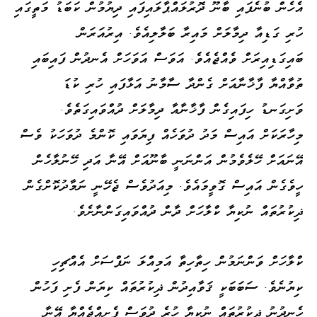
އެހެން ބުނެފައި ބާނޫ ދޮރުލައްޕާލައިފައި ދިޔުމުން ކަބަޑު މަތީގައި
ހުރި ގަޑިއާ ދިމާލަށް މައިރާ ބަލާލިއެވެ. އިރުއަރަން
ބައިގަޑިއިރަށް ވެއްޖެއެވެ. އަވަސް އަވަހަށް އެނދުން ފައިބައި
ތުވާއްޔާ ފާޚާނާއަށް ގެންދާ ސާމާނު އަޅާފައި ހުރި ކުޑަ
ވަށިގަނޑު ހިފައިގެން ފާޚާނާއާ ދިމާލަށް ދުއްވައިގަތެވެ.
މިހާރަކަށް އައިސް މަދު ދުވަހެއް ފިޔަވައި ކޮންމެ ދުވަހަކު ވެސް
އޭނައަށް ހޭލެވެމުން އަންނަނީ ބާނޫއަށް އޭނާ އަދި ހޭނުލާހެން
ހީވެގެން އައިސް ގޮވީމައެވެ. މިއަދުވެސް ޖެހޭނީ ނަމާދުކޮށްގެން
ޛިކުރުތައް ނުކިޔާ ކްލާހަށް ދާން ދުއްވައިގަންނާށެވެ.
ކްލާހަށް ވަންނަމުން ހިތާހިތާ އަމިއްލަ ނަފްސަށް އެއްޗިހި
ކިޔުނެވެ. ސަބަބަކީ ޤަވާއިދުން ޛިކުރުތައް ކިޔަން ފެށި ފަހުން
ހެނދުނު ޛިކުރުތައް ނުކިޔާ ހުރެ ދުވަސް ފެށިއްޖެއްޔާ އޭނާ