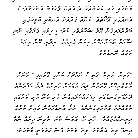
މޫނުގައި ހުރި ކަރުނަތައް ދެ އަތުން ފޮހެމުން އަނެއްކާވެސް
އެނދުގައި އޮށޯތެވެ. ކަނާތް ފަރާތަށް އެނބުރި ބާލީހުގައި
ބައްދާލައިގެން އޮވެ ޝަހާދަތާއި ކުރުސި ކިޔައި ފަލަޤާއި ނާނި
ސޫރަތް ތަކުރާރުކޮށް ކިޔަން ފެށިއެވެ. ނިދުނީ ކޮން އިރަކު
ކަމެއް ނޭނގެއެވެ.
"މައިރާ. މައިރާ. ފަތިސް ނަމާދަށް ބަންގި ގޮވައިފި." ވަރަށް
އޯގާތެރިކޮށް ގޮވަމުން ދިޔަ އަޑަކަށް މައިރާގެ ދެލޯ ހުޅުވުނެވެ.
ދޮރުފޮތިގަނޑުގައި ހިފަހައްޓާލައިގެން ހުރި ބާނޫ ހުރީ ކަރުގައި
ތުވާއްޔެއް އޮޅާލައިގެންނެވެ. ދެލޯ އުނގުޅަމުން މައިރާ ތެދުވެ
އިށީނދެއްޖެއެވެ. "ހޭލީ ދޯ. އަވަސް ކުރޭ. މާގިނަ އިރެއް ނެތް
އިނގޭ އިރު އަރާކަށް. މިރޭ މަށަށް ވެސް ހޭލެވުނީ މާލަހުން."