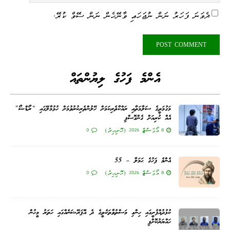
ދެވަނަ ފަހަރު ނަން ނުޖަހައި ވާނޭހެން ނަން ސޭވް ކުރޭ.
އެންމެ ފަހުގެ ލިޔުންތައް
މަގުމަތީގެ ސަލާމަތާއި ރައްކާތެރިކަމަށް ހޭލުންތެރިކުރުވުމަށް ހުޅުމާލޭގައި “ރޯޑްޝޯ”
އެއް ކުރިއަށް ގެންގޮސްފި
8 އޯގަސްޓް 2026 (ހޮނިހިރު)
0
އެންމެ ފަހުގެ ޙަމަލާ – 55
8 އޯގަސްޓް 2026 (ހޮނިހިރު)
0
ކުޅުދުއްފުށީގައި ހިންގި މަސްތުވާތަކެތީގެ ދެ އޮޕަރޭޝަނެއްގައި ހަތަރު މީހުން
ހައްޔަރުކޮށްފި