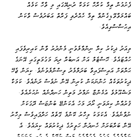
ފެށުމުން ތިމާ ކުރާހާ ކަމަކާ ދުނިޔޭގައި މި ވާހާ ކަމެއް
ބައްލަވާވޮޑިގެންވާ ތިމާ ހެއްދެވި ފަރާތް އަބަދުވެސް ވާކަން
އިޙުސާސްވިއެވެ.
މިއަދު ޛިކުރު ކިޔާ ނިންމާލެވުނީ މެންދުރު ވާން ކައިރިވެފައި
ހުއްޓައެވެ. ހޮސްޓެލް އަށް އަނބުރާ ދިޔަ މަގުމަތީގައި އޭނަގެ
ޙަޔާތަށް އައިސްފައިވާ ބަދަލާމެދު ވިސްނާލެވުނެވެ. ކިޔަން ޖެހޭ
ޛިކުރުތަކެއް ހުންނަކަން ކުރިން އޭނާ ނުވެސް ދަނެއެވެ. ކަމަކާ
މަޝްއޫލުވެ އުޅެންޏާ ނަމާދު މަތިން ހަނދާނެއް ނުހުރެއެވެ.
ޤުރުއާން ކިޔަވަނީ ރޯދަ މަހު އެކަންޏޭ ބުންޏަސް ދޮގަކަށް
ނުވާނެއެވެ. އެކަމަކު މިހާރު ކޮންމެ ގޮތެއް ހަދާފައިވެސް މިހާރު
އޭނާ ބަރާބަރަށް ހެނދުނާ ހަވީރުގެ ޛިކުރުތައް ކިޔައެވެ. އެ
ނަމާދެއްގެ ވަގުތު ޖެހުމާއެކު ލަސް ނުކޮށް އެ ހުރި ތަނަކަށް