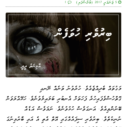
5 ޖަނަވަރީ 2017 (ބުރާސްފަތި)
1
މަގުތައް ބެދިއްޖެއެވެ. ހުރެވުނު ތަނެއް ނޭނގި
ގޮތްހުސްވެފައިހުރެ ފަހަތަށް އެނބުރި ބަލައިލެވުނެވެ. ހަޅޭއްލަވަން
ބޭނުންވިއެވެ. އަނގަވެސް ހުޅުވުނެވެ. ނަމަވެސް އަޑެއް
ނުނިކުތެވެ. ބިރުވެރި ސިފައެއްގައި އޮތް އެތި އެ އައި ބާރުމިނުގަ