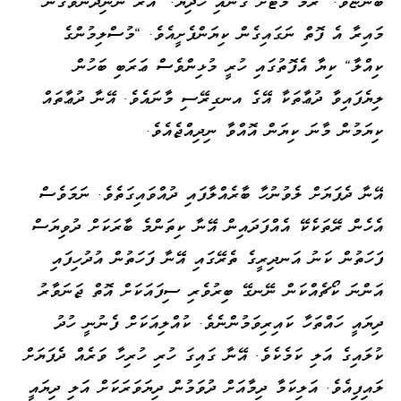
ބުންޏެވެ. "ރޫމް މޭޓަށް ގެނައި ހަދިޔާ." އެރޭ ނުނިދަންވެގެން
މައިރާ އެ ފޮތް ނަގައިގެން ކިޔަންފެށީއެވެ. "މުސްލިމުންގެ
ކިއްލާ" ކިޔާ އެފޮތުގައި ހުރީ މުޅިންވެސް ޢަރަބި ބަހުން
ލިޔެފައިވާ ދުޢާތަކާ އޭގެ އނގިރޭސި މާނައެވެ. އޭނާ ދުޢާތައް
ކިޔަމުން މާނަ ކިޔަން އޮއްވާ ނިދިއްޖެއެވެ.
އޭނާ ދެފަޔަށް ލެވުނުހާ ބާރެއްލާފައި ދުއްވައިގަތެވެ. ނަމަވެސް
އެހެން ރޭތަކެކޭ އެއްފަދައިން އޭނާ ކިތަންމެ ބާރަކަށް ދުވިޔަސް
ފަހަތުން ކަނު އަނދިރީގެ ތެރޭގައި އޭނާ ފަހަތުން އުދުހިފައި
އަންނަ ކޯޗެއްކަން ނޭނގޭ ބިރުވެރި ސިފައަކަށް އޮތް ޖަނަވާރު
ދިޔައީ ހައްތަހާ ކައިރިވަމުންނެވެ. ކުއްލިއަކަށް ފެނުނީ ހުދު
ކުލައިގެ އަލި ކަމެކެވެ. އޭނާ ގައިގަ ހުރި ހުރިހާ ވަރެއް ދެފަޔަށް
ލައިފިއެވެ. އަލިކަމާ ދިމާއަށް ދުވަމުން ދިޔަވަރަކަށް އަލި ދިޔައީ