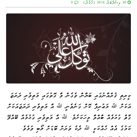
30 ޑިސެމްބަރު 2016 (ހުކުރު)
0
ކީރިތި ޤުރްއާނުގައި ބަޔާން ވެގެން ވާ ގޮތުގައި މަތިވެރި ދަރަޖަ
އަކަށް ﷲ މަޢުރިފާ ކޮށް ގަނެވެނީ ﷲ އާ މަތިވެރި ދަރަޖައަކަށް
ގާތް ގުޅުމެއް ބާއްވާ މީހަކަށެވެ. ﷲ އާ މަތިވެރި ގުޅުމެއް ބޭއްވޭ
ކަމުގެ އެއް ހެއްކަކީ ﷲ ދެކެ ވަރަށް ބޮޑަށް ލޯބި ވުމެވެ.