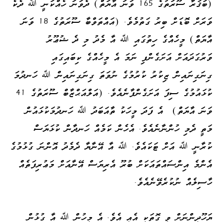
(ބަޤަރާ ސޫރަތުގެ 165 ވަނަ އާޔަތް) ދެވަނަ ހެއްކަނީ ﷲ ދެކެ
ވަރަށް ބޮޑަށް ބިރު ގަތުމެވެ. (އައްތަވްބާ ސޫރަތުގެ 18 ވަނަ
އާޔަތް) މީހެއްގެ ހިތުގައި ﷲ އާ މެދު މި ދެ ޝުޢޫރު
ވަރުގަދައަށް އަށަގެންފި ނަމަ އެ މީހެއްގެ ކިބައިގައި
ގިނަގިނައިން ޒިކުރު ކުރުމުގެ ނުވަތަ ގިނަގިނައިން ﷲ ހަނދުމަ
ކުޅައުމުގެ ސިފަ އަށަގެންފާނެއެވެ. (އަލްއަޙްޒާބް ސޫރަތުގެ 41
ވަނަ އާޔަތް)
އެ ފަދަ މީހަކު ތާއަބަދު ﷲ ހަނދުމަކުޅައުން
މަތީ ދެމި ހުންނާނެއެވެ. އެހެން ކަމެއް ހަނދާން ކުޅަޔަސް
ކުރާނީ ﷲ އަށް ޓަކައެވެ. ﷲ އާ އޭނާޔާ ދެމެދު އޮންނަ ގުޅުމުގެ
އެންމެ އިންސައްތައަކަށް ބުރޫ އެރިޔަސް އޭނާއަށް މަޢުރިފަތެއް
ހާސިލެއް ނުކުރެވޭނެއެވެ.
ޔަހޫދީންނަށް ވީ ގޮތަކީ އެއީ އެވެ. އެ މީހުން ﷲ އާ ގުޅުން