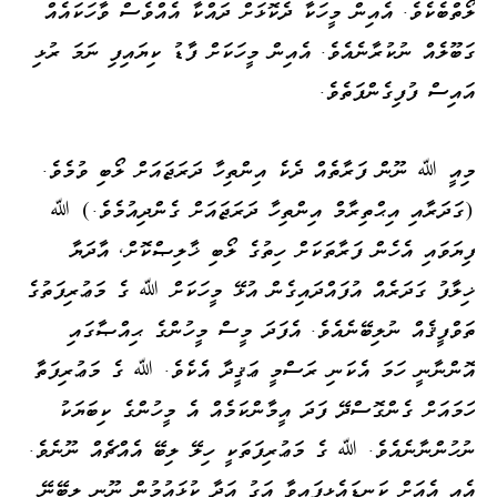
ލޯތްބެކެވެ. އެއިން މީހަކާ ދެކޮޅަށް ދައްކާ އެއްވެސް ވާހަކައެއް
ގަބޫލެއް ނުކުރާނެއެވެ. އެއިން މީހަކަށް ފާޑު ކިޔައިފި ނަމަ ރުޅި
އައިސް ފުފިގެންފަތެވެ.
މިއީ ﷲ ނޫން ފަރާތެއް ދެކެ އިންތިހާ ދަރަޖައަށް ލޯބި ވުމެވެ.
(ގަދަރާއި އިޙްތިރާމް އިންތިހާ ދަރަޖައަށް ގެންދިއުމެވެ.) ﷲ
ފިޔަވައި އެހެން ފަރާތަކަށް ހިތުގެ ލޯބި ޚާލިޞްކޮށް، އާދަޔާ
ޚިލާފު ގަދަރެއް އުފައްދައިގެން އުޅޭ މީހަކަށް ﷲ ގެ މަޢުރިފަތުގެ
ތަވްފީޤެއް ނުލިބޭނެއެވެ. އެފަދަ މީސް މީހުންގެ ޙިއްޞާގައި
އޮންނާނީ ހަމަ އެކަނި ރަސްމީ ޢަޤީދާ އެކެވެ. ﷲ ގެ މަޢުރިފަތާ
ހަމައަށް ގެންގޮސްދޭ ފަދަ އީމާންކަމެއް އެ މީހުންގެ ކިބަޔަކު
ނުހުންނާނެއެވެ. ﷲ ގެ މަޢުރިފަތަކީ ހިލޭ ލިބޭ އެއްޗެއް ނޫނެވެ.
އެއީ އެއަށް ކަނޑައެޅިފައިވާ އަގު އަދާ ކުޅައުމުން ނޫނީ ލިބޭނޭ