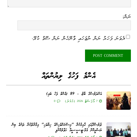
ނަން:
ދެވަނަ ފަހަރު ނަން ނުޖަހައި ވާނޭހެން ނަން ސޭވް ކުރޭ.
އެންމެ ފަހުގެ ލިޔުންތައް
އަންދަލުސްގެ ބާޒު – 89 (އެންމެ ފަހު ބައި)
7 އޯގަސްޓް 2026 (ހުކުރު)
0
ތުލުސްދޫގައި ގާއިމުކުރާ "އިސްރަށްވެހިންގެ ހިޔާވަހި" އިމާރާތްކުރާ ތަނުގެ ބިން
ރަސްމީކޮށް އެމް.ޓީ.ސީ.ސީއާ ހަވާލުކޮށްފި