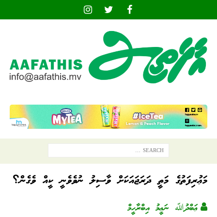
މަޢުރިފަތުގެ މަތީ ދަރަޖައަކަށް ވާސިލު ނުވެވެނީ ކީއް ވެގެން؟
ޢަބްދުﷲ ނަޢީމު އިބްރާހީމް