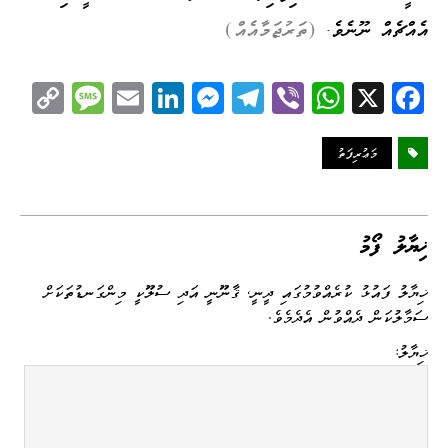
އެއްޗެއް ނޫނެވެ.
(ތަރުޖަމާއެއް)
C
M
E
Li
M
Te
Vi
W
X
Fa
op
es
m
nk
es
le
be
ha
ce
y
sa
ail
ed
se
gr
r
ts
bo
މަޢުރިފަތު
Li
ge
I
ng
a
A
ok
nk
n
er
m
pp
ޚިޔާލު ފޯމު
ޚިޔާލު ފައުޅު ކުރެއްވުމުގައި ދީނީ، ޤާނޫނީ އަދި ސުލޫކީ މިންގަނޑުތަކަށް
ސަމާލުކަން ދެއްވުން އެދެމެވެ.
ޚިޔާލު: