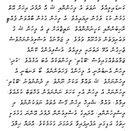
ކަނޑައިލީއެވެ. ނުވަތަ އެ މީހުންނާއި ﷲ އާ ދެމެދު އިހަށް އޮތް
ގުޅުން ކުޑަ ވެގެން ދިޔައީއެވެ. އެ މީހުން ގުޅުން ބާއްވަން ފެއްޓީ
ރާހިބުންނާއި ކަހީނުންނާއެވެ. ނަތީޖާއަށް ވީ އެ މީހުން ﷲ ގެ
މަޢުރިފަތުން މަޙްރޫމް ވުމެވެ. މި ޒަމާނުގެ މުސްލިމުންނަށްވެސް
ޖެހިގެން އުޅޭ ދަތުރަކީ މިއީއެވެ. މުސްލިމުންގެ ކޮންމެ
ޖަމާޢަތެއްގައިވެސް "ބޮޑެތި" މީހުންތަކެއް އެބަ އުޅެއެވެ. "ކުދި"
މީހުން އެނބުރެނީ އެ މީހުންގެ ފަހަތުންނެވެ. ބޯ ލަނބަނީ އެ
މީހުންނަށެވެ. ﷲ ތަޢާލާ އަކަށް ނޫނެވެ. މި ދެންނެވުނު "ބޮޑެތި"
މީހުންނަށް އެ މީހުން އެކި ކަހަލަ ނަންނަމުން މުޚާޠަބް ކުރެއެވެ.
އިމާމް، މުއްލާ، ޝެއިޚް މިހެން ގޮސް އެތައް ނަމަކުންނެވެ. މި
މީސްމީހުންނާއި، އާދައިގެ މުސްލިމުންނާ ދެމެދު އޮންނަ ގުޅުމަކީ
ހިތުގެ އަޑީގައި އުފެދިފައިވާ ވަރުގަދަ ގުޅުމެކެވެ. އާދަޔާ ޚިލާފު