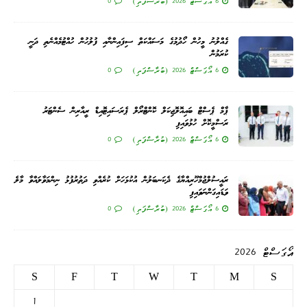
6 އޯގަސްޓް 2026 (ބުރާސްފަތި)
0
ގެއްލުނު މީހުން ހޯދުމުގެ މަސައްކަތް ސިފައިންނާއި ފުލުހުން ހުއްޓުމެއްނެތި ދަނީ
ކުރަމުން
6 އޯގަސްޓް 2026 (ބުރާސްފަތި)
0
ޕާމް ޕެސްޓް ބައިއޮލޮޖިކަލް ކޮންޓްރޯލް ޕެރަސައިޓޮއިޑް ރީއާރިން ސެންޓަރު
ރަސްމީކޮށް ހުޅުވައިފި
6 އޯގަސްޓް 2026 (ބުރާސްފަތި)
0
ރައީސުލްޖުމްހޫރިއްޔާގެ ދެކަނބަލުން އުކުޅަހަށް ކުރެއްވި ދަތުރުފުޅު ނިންމަވާލައްވާ މާލެ
ވަޑައިގަންނަވައިފި
6 އޯގަސްޓް 2026 (ބުރާސްފަތި)
0
އޯގަސްޓް 2026
S
F
T
W
T
M
S
1